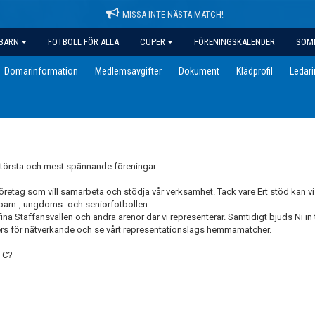
MISSA INTE NÄSTA MATCH!
BARN
FOTBOLL FÖR ALLA
CUPER
FÖRENINGSKALENDER
SOM
Domarinformation
Medlemsavgifter
Dokument
Klädprofil
Ledar
största och mest spännande föreningar.
 företag som vill samarbeta och stödja vår verksamhet. Tack vare Ert stöd kan vi
barn-, ungdoms- och seniorfotbollen.
na Staffansvallen och andra arenor där vi representerar. Samtidigt bjuds Ni in t
rs för nätverkande och se vårt representationslags hemmamatcher.
 FC?