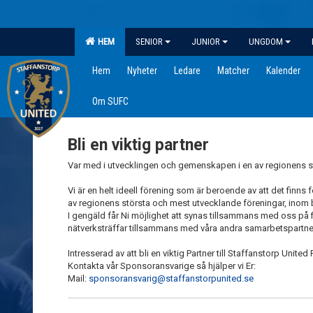
HEM
SENIOR
JUNIOR
UNGDOM
Hem
Nyheter
Ledare
Matcher
Kalender
Om SUFC
Bli en viktig partner
Var med i utvecklingen och gemenskapen i en av regionens 
Vi är en helt ideell förening som är beroende av att det finns
av regionens största och mest utvecklande föreningar, inom 
I gengäld får Ni möjlighet att synas tillsammans med oss på fi
nätverksträffar tillsammans med våra andra samarbetspartne
Intresserad av att bli en viktig Partner till Staffanstorp United
Kontakta vår Sponsoransvarige så hjälper vi Er:
Mail:
sponsoransvarig@staffanstorpunited.se