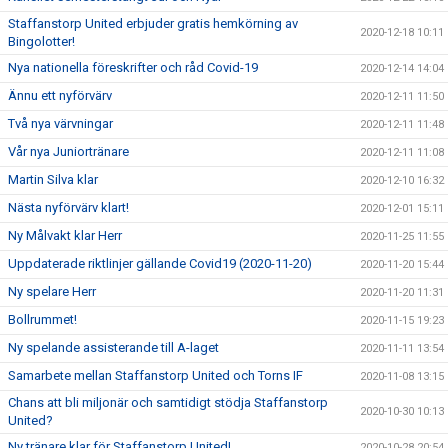
Staffanstorp United erbjuder gratis hemkörning av
2020-12-18 10:11
Bingolotter!
Nya nationella föreskrifter och råd Covid-19
2020-12-14 14:04
Ännu ett nyförvärv
2020-12-11 11:50
Två nya värvningar
2020-12-11 11:48
Vår nya Juniortränare
2020-12-11 11:08
Martin Silva klar
2020-12-10 16:32
Nästa nyförvärv klart!
2020-12-01 15:11
Ny Målvakt klar Herr
2020-11-25 11:55
Uppdaterade riktlinjer gällande Covid19 (2020-11-20)
2020-11-20 15:44
Ny spelare Herr
2020-11-20 11:31
Bollrummet!
2020-11-15 19:23
Ny spelande assisterande till A-laget
2020-11-11 13:54
Samarbete mellan Staffanstorp United och Torns IF
2020-11-08 13:15
Chans att bli miljonär och samtidigt stödja Staffanstorp
2020-10-30 10:13
United?
Ny tränare klar för Staffanstorp United!
2020-10-28 20:54