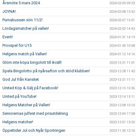
Årsmöte 5 mars 2024
2024-02-09 09:33
JOYNA!
2024-02-08 13:42
Pumabussen sön 11/2!
2024-02-07 15:01
Lördagsmatcher på vallen!
2024-02-02 14:43
Event!
2024-01-31 14:19
Provspel för U15
2024-01-30 10:08
Helgens match på Vallen!
2024-01-12 14:16
Glöm inte köpa bingolott till ikväll!
2023-12-31 11:01
Spela Bingolotto på nyårsafton och stöd klubben!
2023-12-28 11:42
God Jul från Kansliet
2023-12-21 11:11
United Köp & Sälj på Facebook!
2023-12-15 10:36
United på YouTube!
2023-12-14 13:11
Helgens Matcher på Vallen!
2023-12-08 10:10
Seniorernas julfest med prisutdelning
2023-12-04 17:08
Helgens matcher!
2023-12-01 13:50
Öppettider Jul och Nyår Sportringen
2023-11-30 12:16