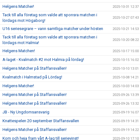
Helgens Matcher!
2025-10-31 12:37
Tack till alla företag som valde att sponsra matchen i
2025-10-27 07:43
lördags mot Högaborg!
U16 seriesegrare – vann samtliga matcher under hösten
2025-10-21 14:53
Tack till alla företag som valde att sponsra matchen i
2025-10-20 08:22
lördags mot Halmia!
Helgens Matchen!
2025-10-17 15:00
A-laget - Kvalmatch #2 mot Halmia på lördag!
2025-10-15 16:02
Helgens Matcher på Staffansvallen!
2025-10-10 13:01
Kvalmatch i Halmstad på Lördag!
2025-10-08 14:21
Helgens Matcher!
2025-10-03 14:03
Helgens Matcher på Staffansvallen!
2025-09-26 13:39
Helgens Matcher på Staffansvallen!
2025-09-26 13:32
JB - Ny Ungdomsansvarig
2025-09-19 16:07
Knattespelen 20 september Staffansvallen
2025-09-19 14:31
Helgens Matcher på Staffansvallen!
2025-09-19 14:22
Kom och heja fram vårt A-lag till serievinst!
2025-09-10 17:10