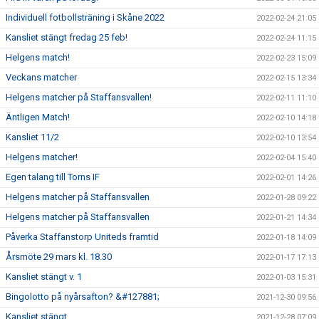
Individuell fotbollsträning i Skåne 2022
2022-02-24 21:05
Kansliet stängt fredag 25 feb!
2022-02-24 11:15
Helgens match!
2022-02-23 15:09
Veckans matcher
2022-02-15 13:34
Helgens matcher på Staffansvallen!
2022-02-11 11:10
Äntligen Match!
2022-02-10 14:18
Kansliet 11/2
2022-02-10 13:54
Helgens matcher!
2022-02-04 15:40
Egen talang till Torns IF
2022-02-01 14:26
Helgens matcher på Staffansvallen
2022-01-28 09:22
Helgens matcher på Staffansvallen
2022-01-21 14:34
Påverka Staffanstorp Uniteds framtid
2022-01-18 14:09
Årsmöte 29 mars kl. 18.30
2022-01-17 17:13
Kansliet stängt v. 1
2022-01-03 15:31
Bingolotto på nyårsafton? &#127881;
2021-12-30 09:56
Kansliet stängt
2021-12-28 07:09