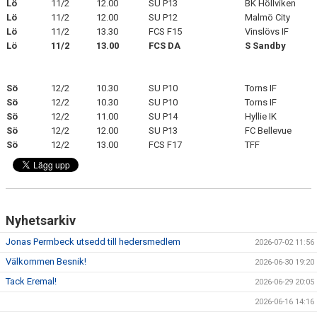
Lö
11/2
12.00
SU P13
BK Höllviken
Lö
11/2
12.00
SU P12
Malmö City
KLÄDPROFIL
Lö
11/2
13.30
FCS F15
Vinslövs IF
Lö
11/2
13.00
FCS DA
S Sandby
LEDARINFORMATION
Sö
12/2
10.30
SU P10
Torns IF
STYRELSE/SEKTIONER
Sö
12/2
10.30
SU P10
Torns IF
Sö
12/2
11.00
SU P14
Hyllie IK
KONTAKT/KANSLI
Sö
12/2
12.00
SU P13
FC Bellevue
Sö
12/2
13.00
FCS F17
TFF
PARTNERS
OM SUFC
Nyhetsarkiv
Jonas Permbeck utsedd till hedersmedlem
2026-07-02 11:56
Välkommen Besnik!
2026-06-30 19:20
Tack Eremal!
2026-06-29 20:05
2026-06-16 14:16