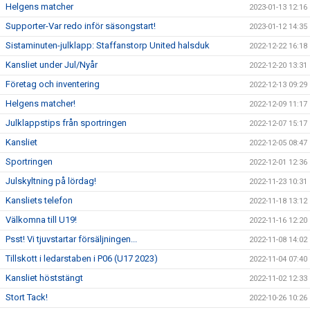
Helgens matcher
2023-01-13 12:16
Supporter-Var redo inför säsongstart!
2023-01-12 14:35
Sistaminuten-julklapp: Staffanstorp United halsduk
2022-12-22 16:18
Kansliet under Jul/Nyår
2022-12-20 13:31
Företag och inventering
2022-12-13 09:29
Helgens matcher!
2022-12-09 11:17
Julklappstips från sportringen
2022-12-07 15:17
Kansliet
2022-12-05 08:47
Sportringen
2022-12-01 12:36
Julskyltning på lördag!
2022-11-23 10:31
Kansliets telefon
2022-11-18 13:12
Välkomna till U19!
2022-11-16 12:20
Psst! Vi tjuvstartar försäljningen...
2022-11-08 14:02
Tillskott i ledarstaben i P06 (U17 2023)
2022-11-04 07:40
Kansliet höststängt
2022-11-02 12:33
Stort Tack!
2022-10-26 10:26