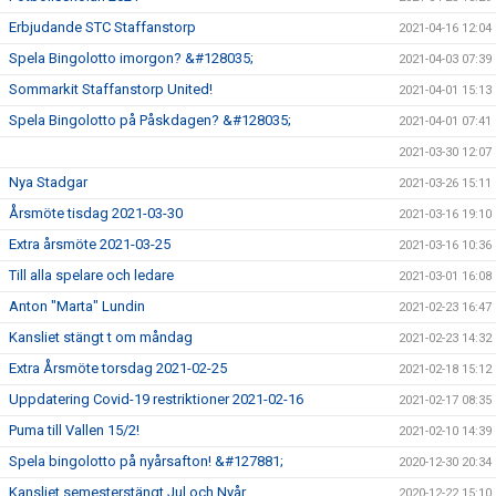
Erbjudande STC Staffanstorp
2021-04-16 12:04
Spela Bingolotto imorgon? &#128035;
2021-04-03 07:39
Sommarkit Staffanstorp United!
2021-04-01 15:13
Spela Bingolotto på Påskdagen? &#128035;
2021-04-01 07:41
2021-03-30 12:07
Nya Stadgar
2021-03-26 15:11
Årsmöte tisdag 2021-03-30
2021-03-16 19:10
Extra årsmöte 2021-03-25
2021-03-16 10:36
Till alla spelare och ledare
2021-03-01 16:08
Anton "Marta" Lundin
2021-02-23 16:47
Kansliet stängt t om måndag
2021-02-23 14:32
Extra Årsmöte torsdag 2021-02-25
2021-02-18 15:12
Uppdatering Covid-19 restriktioner 2021-02-16
2021-02-17 08:35
Puma till Vallen 15/2!
2021-02-10 14:39
Spela bingolotto på nyårsafton! &#127881;
2020-12-30 20:34
Kansliet semesterstängt Jul och Nyår
2020-12-22 15:10