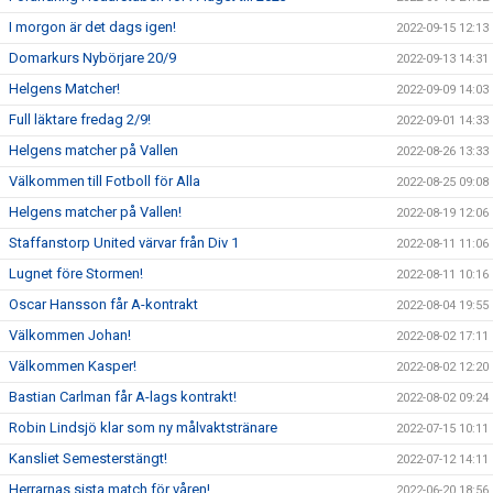
I morgon är det dags igen!
2022-09-15 12:13
Domarkurs Nybörjare 20/9
2022-09-13 14:31
Helgens Matcher!
2022-09-09 14:03
Full läktare fredag 2/9!
2022-09-01 14:33
Helgens matcher på Vallen
2022-08-26 13:33
Välkommen till Fotboll för Alla
2022-08-25 09:08
Helgens matcher på Vallen!
2022-08-19 12:06
Staffanstorp United värvar från Div 1
2022-08-11 11:06
Lugnet före Stormen!
2022-08-11 10:16
Oscar Hansson får A-kontrakt
2022-08-04 19:55
Välkommen Johan!
2022-08-02 17:11
Välkommen Kasper!
2022-08-02 12:20
Bastian Carlman får A-lags kontrakt!
2022-08-02 09:24
Robin Lindsjö klar som ny målvaktstränare
2022-07-15 10:11
Kansliet Semesterstängt!
2022-07-12 14:11
Herrarnas sista match för våren!
2022-06-20 18:56