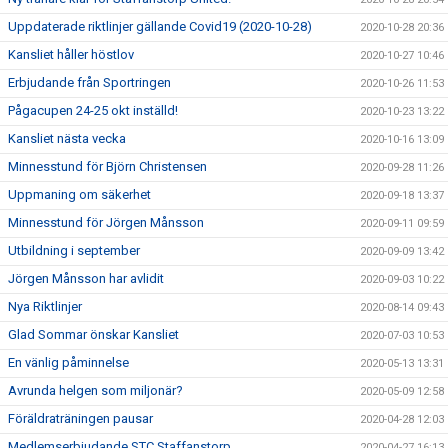
Uppdaterade riktlinjer gällande Covid19 (2020-10-28)
2020-10-28 20:36
Kansliet håller höstlov
2020-10-27 10:46
Erbjudande från Sportringen
2020-10-26 11:53
Pågacupen 24-25 okt inställd!
2020-10-23 13:22
Kansliet nästa vecka
2020-10-16 13:09
Minnesstund för Björn Christensen
2020-09-28 11:26
Uppmaning om säkerhet
2020-09-18 13:37
Minnesstund för Jörgen Månsson
2020-09-11 09:59
Utbildning i september
2020-09-09 13:42
Jörgen Månsson har avlidit
2020-09-03 10:22
Nya Riktlinjer
2020-08-14 09:43
Glad Sommar önskar Kansliet
2020-07-03 10:53
En vänlig påminnelse
2020-05-13 13:31
Avrunda helgen som miljonär?
2020-05-09 12:58
Föräldraträningen pausar
2020-04-28 12:03
Medlemserbjudande STC Staffanstorp
2020-04-27 16:13