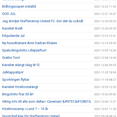
Bråhögscupen inställd
2021-12-22 11:43
GOD JUL
2021-12-21 16:07
Jag stödjer Staffanstorp United FC. Gör det du också!
2021-12-20 09:52
Kansliet ikväll
2021-12-20 09:33
Erbjudande Jul
2021-12-14 12:41
Ny huvudtränare Amir Darban Khales
2021-12-14 09:54
Spela Bingolotto Lillejulafton!
2021-12-09 14:04
Grattis Torn!
2021-12-08 10:34
Kansliet stängt idag 8/12
2021-12-06 09:53
Julklappstips!
2021-11-20 18:04
Sportringen flyttar
2021-11-18 08:27
Kansliet Höstlovsstängt
2021-10-29 12:29
Bingolotto firar 30 år!
2021-10-22 09:06
Viktig info till alla som deltar i Caveman! &#9757;&#128515;
2021-10-06 15:57
Höstlovscamp i Lund 7 – 13 år
2021-10-01 11:28
Sportchef klar för Staffanstorp United
2021-09-28 08:16