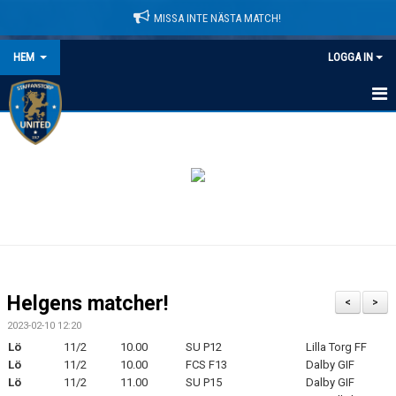
MISSA INTE NÄSTA MATCH!
HEM
LOGGA IN
HEM
NYHETER
LEDARE
MATCHER
KALENDER
Helgens matcher!
<
>
DOMARINFORMATION
2023-02-10 12:20
Lö
11/2
10.00
SU P12
Lilla Torg FF
MEDLEMSAVGIFTER
Lö
11/2
10.00
FCS F13
Dalby GIF
Lö
11/2
11.00
SU P15
Dalby GIF
DOKUMENT