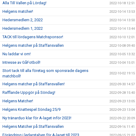
Alla Till Vallen på Lördag!
2022-10-18 12:51
Helgens matcher!
2022-10-14 13:53
Hedersmedlem 2, 2022
2022-10-14 13:50
Hedersmedlem 1, 2022
2022-10-14 13:44
TACK till lördagens Matchsponsor!
2022-10-10 12:01
Helgens matcher på Staffansvallen
2022-10-08 09:40
Nu laddar vi om!
2022-10-05 13:32
Intresse av GåFotboll!
2022-10-04 15:01
Stort tack till alla företag som sponsrade dagens
2022-10-02 19:15
matchboll!
Helgens matcher på Staffansvallen!
2022-09-30 14:57
Rafflande Uppgör på Söndag!
2022-09-28 15:40
Helgens Matcher!
2022-09-23 13:05
Helgens Knattespel Söndag 25/9
2022-09-23 13:04
Ny tränarduo klar för A-laget inför 2023!
2022-09-22 20:09
Helgens Matcher på Staffansvallen
2022-09-16 11:41
Förändring i ledarstaben för A-laget till 2023
2022-09-15 21:02