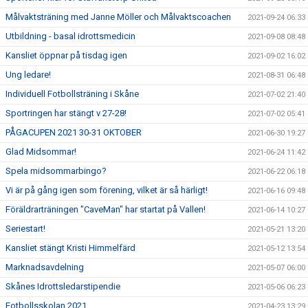
Målvaktsträning med Janne Möller och Målvaktscoachen
2021-09-24 06:33
Utbildning - basal idrottsmedicin
2021-09-08 08:48
Kansliet öppnar på tisdag igen
2021-09-02 16:02
Ung ledare!
2021-08-31 06:48
Individuell Fotbollsträning i Skåne
2021-07-02 21:40
Sportringen har stängt v 27-28!
2021-07-02 05:41
PÅGACUPEN 2021 30-31 OKTOBER
2021-06-30 19:27
Glad Midsommar!
2021-06-24 11:42
Spela midsommarbingo?
2021-06-22 06:18
Vi är på gång igen som förening, vilket är så härligt!
2021-06-16 09:48
Föräldrarträningen "CaveMan" har startat på Vallen!
2021-06-14 10:27
Seriestart!
2021-05-21 13:20
Kansliet stängt Kristi Himmelfärd
2021-05-12 13:54
Marknadsavdelning
2021-05-07 06:00
Skånes Idrottsledarstipendie
2021-05-06 06:23
Fotbollsskolan 2021
2021-04-23 13:29