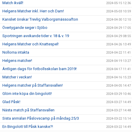
Match ikväll!
2024-05-15 12:36
Helgens Matcher inkl. Herr och Dam!
2024-05-03 10:59
Kansliet önskar Trevlig Valborgsmässoafton
2024-04-30 12:10
Övertygande seger i Sjöbo
2024-04-29 17:05
Sportringen avvikande tider v. 18 & v. 19
2024-04-29 08:55
Helgens Matcher och Knattespel!
2024-04-26 13:49
Nollorna intakta
2024-04-22 11:41
Helgens matcher!
2024-04-19 13:27
Äntligen dags för fotbollsskolan barn 2019!
2024-04-17 11:41
Matcher i veckan!
2024-04-16 15:23
Helgens matcher på Staffansvallen!
2024-04-05 14:47
Glöm inte köpa din bingolott!
2024-03-29 10:46
Glad Påsk!
2024-03-27 14:49
Nästa match på Staffansvallen
2024-03-27 14:48
Sista anmälan Påslovscamp på måndag 25/3
2024-03-22 15:14
En Bingolott till Påsk kanske?!
2024-03-22 14:49