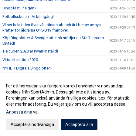
Bingofest i helgen?
2020-04-24 09:32
Fotbollsskolan - Vi kör igång!
2020-04-20 14:45
Vi ser hela tiden över vår tränarstab och är i behov av nya
2020-04-20 07:13
krafter för åldrarna U15-U19 framöver.
Köp Bingolotter & Sverigelotter så stödjer du Staffanstorp
2020-04-17 06:15
United!
Tjejcupen 2020 är tyvärr inställd!
2020-04-16 16:24
Virtuellt inträde 2020
2020-04-16 12:01
NYHET! Digitala Bingolotter!
2020-04-08 11:54
Kansliet Påskstängt
2020-04-08 10:20
Uppdatering gällande träningar och träningsmatcher
För att hemsidan ska fungera korrekt använder vi nödvändiga
2020-04-07 09:30
cookies från SportAdmin. Dessa går inte att stänga av.
Påskbingo!
2020-04-03 13:10
Föreningen kan också använda frivilliga cookies, t.ex. för statistik
Inställda matcher
2020-04-03 10:53
eller marknadsföring. Du väljer själv om du vill acceptera dessa.
Samtliga matcher ställs in tills vidare
2020-04-02 15:32
Anpassa dina val
Uppdatering gällande aktiviter på Staffansvallen med
2020-03-14 10:10
hänsyn till covid19
Acceptera nödvändiga
Acceptera alla
Staffansvallen stängs ner tills vidare!
2020-03-12 15:24