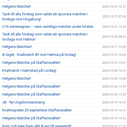
Helgens Matcher!
2025-10-31 12:37
Tack till alla företag som valde att sponsra matchen i
2025-10-27 07:43
lördags mot Högaborg!
U16 seriesegrare – vann samtliga matcher under hösten
2025-10-21 14:53
Tack till alla företag som valde att sponsra matchen i
2025-10-20 08:22
lördags mot Halmia!
Helgens Matchen!
2025-10-17 15:00
A-laget - Kvalmatch #2 mot Halmia på lördag!
2025-10-15 16:02
Helgens Matcher på Staffansvallen!
2025-10-10 13:01
Kvalmatch i Halmstad på Lördag!
2025-10-08 14:21
Helgens Matcher!
2025-10-03 14:03
Helgens Matcher på Staffansvallen!
2025-09-26 13:39
Helgens Matcher på Staffansvallen!
2025-09-26 13:32
JB - Ny Ungdomsansvarig
2025-09-19 16:07
Knattespelen 20 september Staffansvallen
2025-09-19 14:31
Helgens Matcher på Staffansvallen!
2025-09-19 14:22
Kom och heja fram vårt A-lag till serievinst!
2025-09-10 17:10