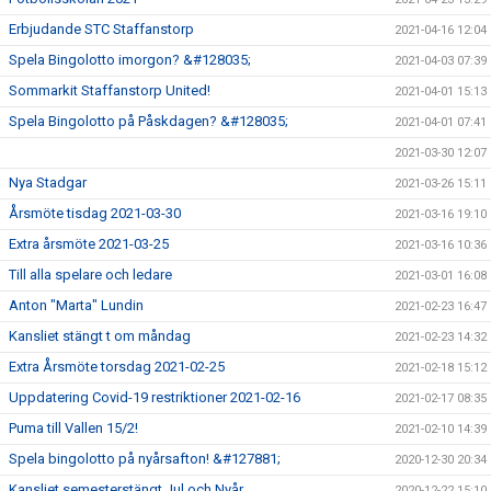
Erbjudande STC Staffanstorp
2021-04-16 12:04
Spela Bingolotto imorgon? &#128035;
2021-04-03 07:39
Sommarkit Staffanstorp United!
2021-04-01 15:13
Spela Bingolotto på Påskdagen? &#128035;
2021-04-01 07:41
2021-03-30 12:07
Nya Stadgar
2021-03-26 15:11
Årsmöte tisdag 2021-03-30
2021-03-16 19:10
Extra årsmöte 2021-03-25
2021-03-16 10:36
Till alla spelare och ledare
2021-03-01 16:08
Anton "Marta" Lundin
2021-02-23 16:47
Kansliet stängt t om måndag
2021-02-23 14:32
Extra Årsmöte torsdag 2021-02-25
2021-02-18 15:12
Uppdatering Covid-19 restriktioner 2021-02-16
2021-02-17 08:35
Puma till Vallen 15/2!
2021-02-10 14:39
Spela bingolotto på nyårsafton! &#127881;
2020-12-30 20:34
Kansliet semesterstängt Jul och Nyår
2020-12-22 15:10