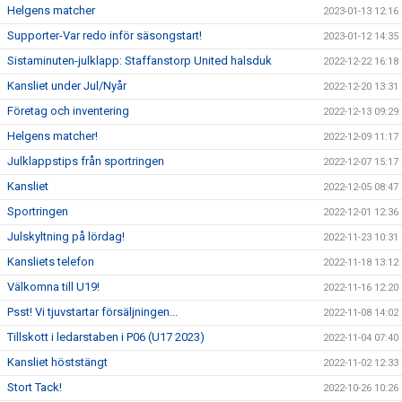
Helgens matcher
2023-01-13 12:16
Supporter-Var redo inför säsongstart!
2023-01-12 14:35
Sistaminuten-julklapp: Staffanstorp United halsduk
2022-12-22 16:18
Kansliet under Jul/Nyår
2022-12-20 13:31
Företag och inventering
2022-12-13 09:29
Helgens matcher!
2022-12-09 11:17
Julklappstips från sportringen
2022-12-07 15:17
Kansliet
2022-12-05 08:47
Sportringen
2022-12-01 12:36
Julskyltning på lördag!
2022-11-23 10:31
Kansliets telefon
2022-11-18 13:12
Välkomna till U19!
2022-11-16 12:20
Psst! Vi tjuvstartar försäljningen...
2022-11-08 14:02
Tillskott i ledarstaben i P06 (U17 2023)
2022-11-04 07:40
Kansliet höststängt
2022-11-02 12:33
Stort Tack!
2022-10-26 10:26