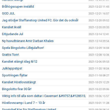
Bråhögscupen inställd
2021-12-22 11:43
GOD JUL
2021-12-21 16:07
Jag stödjer Staffanstorp United FC. Gör det du också!
2021-12-20 09:52
Kansliet ikväll
2021-12-20 09:33
Erbjudande Jul
2021-12-14 12:41
Ny huvudtränare Amir Darban Khales
2021-12-14 09:54
Spela Bingolotto Lillejulafton!
2021-12-09 14:04
Grattis Torn!
2021-12-08 10:34
Kansliet stängt idag 8/12
2021-12-06 09:53
Julklappstips!
2021-11-20 18:04
Sportringen flyttar
2021-11-18 08:27
Kansliet Höstlovsstängt
2021-10-29 12:29
Bingolotto firar 30 år!
2021-10-22 09:06
Viktig info till alla som deltar i Caveman! &#9757;&#128515;
2021-10-06 15:57
Höstlovscamp i Lund 7 – 13 år
2021-10-01 11:28
Sportchef klar för Staffanstorp United
2021-09-28 08:16