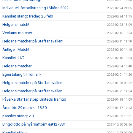
Individuell fotbollsträning i Skåne 2022
2022-02-24 21:05
Kansliet stängt fredag 25 feb!
2022-02-24 11:15
Helgens match!
2022-02-23 15:09
Veckans matcher
2022-02-15 13:34
Helgens matcher på Staffansvallen!
2022-02-11 11:10
Äntligen Match!
2022-02-10 14:18
Kansliet 11/2
2022-02-10 13:54
Helgens matcher!
2022-02-04 15:40
Egen talang till Torns IF
2022-02-01 14:26
Helgens matcher på Staffansvallen
2022-01-28 09:22
Helgens matcher på Staffansvallen
2022-01-21 14:34
Påverka Staffanstorp Uniteds framtid
2022-01-18 14:09
Årsmöte 29 mars kl. 18.30
2022-01-17 17:13
Kansliet stängt v. 1
2022-01-03 15:31
Bingolotto på nyårsafton? &#127881;
2021-12-30 09:56
Kansliet stängt
2021-12-28 07:09