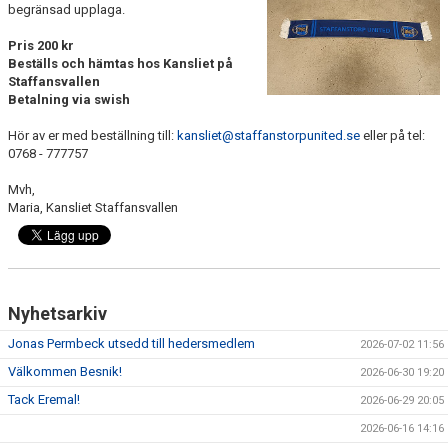
begränsad upplaga.
KLÄDPROFIL
Pris 200 kr
Beställs och hämtas hos Kansliet på
Staffansvallen
LEDARINFORMATION
Betalning via swish
STYRELSE/SEKTIONER
Hör av er med beställning till:
kansliet@staffanstorpunited.se
eller på tel:
0768 - 777757
KONTAKT/KANSLI
Mvh,
Maria, Kansliet Staffansvallen
PARTNERS
OM SUFC
Nyhetsarkiv
Jonas Permbeck utsedd till hedersmedlem
2026-07-02 11:56
Välkommen Besnik!
2026-06-30 19:20
Tack Eremal!
2026-06-29 20:05
2026-06-16 14:16