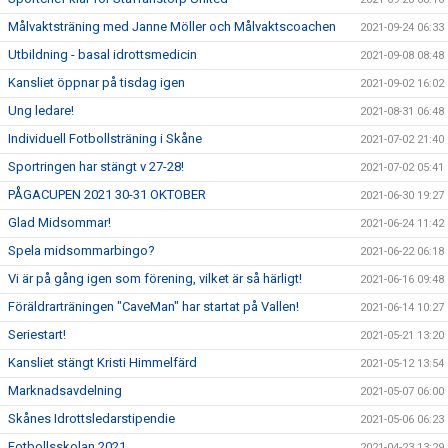
Målvaktsträning med Janne Möller och Målvaktscoachen
2021-09-24 06:33
Utbildning - basal idrottsmedicin
2021-09-08 08:48
Kansliet öppnar på tisdag igen
2021-09-02 16:02
Ung ledare!
2021-08-31 06:48
Individuell Fotbollsträning i Skåne
2021-07-02 21:40
Sportringen har stängt v 27-28!
2021-07-02 05:41
PÅGACUPEN 2021 30-31 OKTOBER
2021-06-30 19:27
Glad Midsommar!
2021-06-24 11:42
Spela midsommarbingo?
2021-06-22 06:18
Vi är på gång igen som förening, vilket är så härligt!
2021-06-16 09:48
Föräldrarträningen "CaveMan" har startat på Vallen!
2021-06-14 10:27
Seriestart!
2021-05-21 13:20
Kansliet stängt Kristi Himmelfärd
2021-05-12 13:54
Marknadsavdelning
2021-05-07 06:00
Skånes Idrottsledarstipendie
2021-05-06 06:23
Fotbollsskolan 2021
2021-04-23 13:29