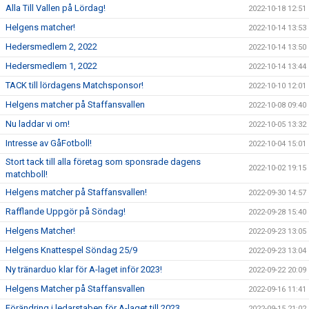
Alla Till Vallen på Lördag!
2022-10-18 12:51
Helgens matcher!
2022-10-14 13:53
Hedersmedlem 2, 2022
2022-10-14 13:50
Hedersmedlem 1, 2022
2022-10-14 13:44
TACK till lördagens Matchsponsor!
2022-10-10 12:01
Helgens matcher på Staffansvallen
2022-10-08 09:40
Nu laddar vi om!
2022-10-05 13:32
Intresse av GåFotboll!
2022-10-04 15:01
Stort tack till alla företag som sponsrade dagens
2022-10-02 19:15
matchboll!
Helgens matcher på Staffansvallen!
2022-09-30 14:57
Rafflande Uppgör på Söndag!
2022-09-28 15:40
Helgens Matcher!
2022-09-23 13:05
Helgens Knattespel Söndag 25/9
2022-09-23 13:04
Ny tränarduo klar för A-laget inför 2023!
2022-09-22 20:09
Helgens Matcher på Staffansvallen
2022-09-16 11:41
Förändring i ledarstaben för A-laget till 2023
2022-09-15 21:02