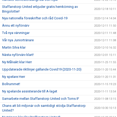
Staffanstorp United erbjuder gratis hemkörning av
2020-12-18 10:11
Bingolotter!
Nya nationella föreskrifter och råd Covid-19
2020-12-14 14:04
Ännu ett nyförvärv
2020-12-11 11:50
Två nya värvningar
2020-12-11 11:48
Vår nya Juniortränare
2020-12-11 11:08
Martin Silva klar
2020-12-10 16:32
Nästa nyförvärv klart!
2020-12-01 15:11
Ny Målvakt klar Herr
2020-11-25 11:55
Uppdaterade riktlinjer gällande Covid19 (2020-11-20)
2020-11-20 15:44
Ny spelare Herr
2020-11-20 11:31
Bollrummet!
2020-11-15 19:23
Ny spelande assisterande till A-laget
2020-11-11 13:54
Samarbete mellan Staffanstorp United och Torns IF
2020-11-08 13:15
Chans att bli miljonär och samtidigt stödja Staffanstorp
2020-10-30 10:13
United?