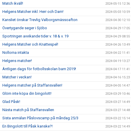
Match ikväll!
2024-05-15 12:36
Helgens Matcher inkl. Herr och Dam!
2024-05-03 10:59
Kansliet önskar Trevlig Valborgsmässoafton
2024-04-30 12:10
Övertygande seger i Sjöbo
2024-04-29 17:05
Sportringen avvikande tider v. 18 & v. 19
2024-04-29 08:55
Helgens Matcher och Knattespel!
2024-04-26 13:49
Nollorna intakta
2024-04-22 11:41
Helgens matcher!
2024-04-19 13:27
Äntligen dags för fotbollsskolan barn 2019!
2024-04-17 11:41
Matcher i veckan!
2024-04-16 15:23
Helgens matcher på Staffansvallen!
2024-04-05 14:47
Glöm inte köpa din bingolott!
2024-03-29 10:46
Glad Påsk!
2024-03-27 14:49
Nästa match på Staffansvallen
2024-03-27 14:48
Sista anmälan Påslovscamp på måndag 25/3
2024-03-22 15:14
En Bingolott till Påsk kanske?!
2024-03-22 14:49