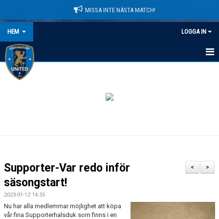
MISSA INTE NÄSTA MATCH!
HEM
LOGGA IN
HEM
NYHETER
LEDARE
MATCHER
KALENDER
Supporter-Var redo inför
<
>
DOMARINFORMATION
säsongstart!
2023-01-12 14:35
MEDLEMSAVGIFTER
Nu har alla medlemmar möjlighet att köpa
vår fina Supporterhalsduk som finns i en
DOKUMENT