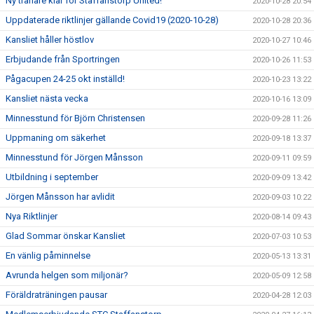
Ny tränare klar för Staffanstorp United!
2020-10-28 20:54
Uppdaterade riktlinjer gällande Covid19 (2020-10-28)
2020-10-28 20:36
Kansliet håller höstlov
2020-10-27 10:46
Erbjudande från Sportringen
2020-10-26 11:53
Pågacupen 24-25 okt inställd!
2020-10-23 13:22
Kansliet nästa vecka
2020-10-16 13:09
Minnesstund för Björn Christensen
2020-09-28 11:26
Uppmaning om säkerhet
2020-09-18 13:37
Minnesstund för Jörgen Månsson
2020-09-11 09:59
Utbildning i september
2020-09-09 13:42
Jörgen Månsson har avlidit
2020-09-03 10:22
Nya Riktlinjer
2020-08-14 09:43
Glad Sommar önskar Kansliet
2020-07-03 10:53
En vänlig påminnelse
2020-05-13 13:31
Avrunda helgen som miljonär?
2020-05-09 12:58
Föräldraträningen pausar
2020-04-28 12:03