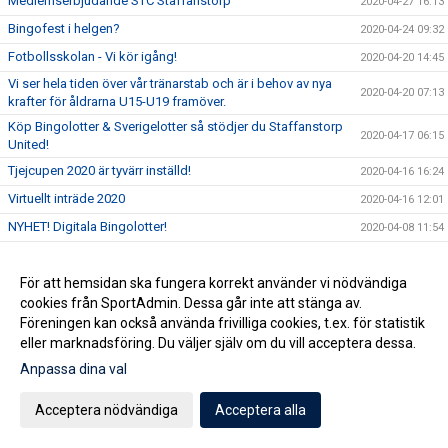
Medlemserbjudande STC Staffanstorp
2020-04-27 16:13
Bingofest i helgen?
2020-04-24 09:32
Fotbollsskolan - Vi kör igång!
2020-04-20 14:45
Vi ser hela tiden över vår tränarstab och är i behov av nya
2020-04-20 07:13
krafter för åldrarna U15-U19 framöver.
Köp Bingolotter & Sverigelotter så stödjer du Staffanstorp
2020-04-17 06:15
United!
Tjejcupen 2020 är tyvärr inställd!
2020-04-16 16:24
Virtuellt inträde 2020
2020-04-16 12:01
NYHET! Digitala Bingolotter!
2020-04-08 11:54
Kansliet Påskstängt
2020-04-08 10:20
Uppdatering gällande träningar och träningsmatcher
För att hemsidan ska fungera korrekt använder vi nödvändiga
2020-04-07 09:30
cookies från SportAdmin. Dessa går inte att stänga av.
Påskbingo!
2020-04-03 13:10
Föreningen kan också använda frivilliga cookies, t.ex. för statistik
Inställda matcher
2020-04-03 10:53
eller marknadsföring. Du väljer själv om du vill acceptera dessa.
Samtliga matcher ställs in tills vidare
Anpassa dina val
2020-04-02 15:32
Uppdatering gällande aktiviter på Staffansvallen med
2020-03-14 10:10
Acceptera nödvändiga
Acceptera alla
hänsyn till covid19
Staffansvallen stängs ner tills vidare!
2020-03-12 15:24