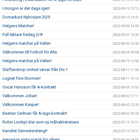
I morgon är det dags igen!
2022-09-15 12:13
Domarkurs Nybörjare 20/9
2022-09-13 14:31
Helgens Matcher!
2022-09-09 14:03
Full läktare fredag 2/9!
2022-09-01 14:33
Helgens matcher på Vallen
2022-08-26 13:33
Välkommen till Fotboll för Alla
2022-08-25 09:08
Helgens matcher på Vallen!
2022-08-19 12:06
Staffanstorp United värvar från Div 1
2022-08-11 11:06
Lugnet före Stormen!
2022-08-11 10:16
Oscar Hansson får A-kontrakt
2022-08-04 19:55
Välkommen Johan!
2022-08-02 17:11
Välkommen Kasper!
2022-08-02 12:20
Bastian Carlman får A-lags kontrakt!
2022-08-02 09:24
Robin Lindsjö klar som ny målvaktstränare
2022-07-15 10:11
Kansliet Semesterstängt!
2022-07-12 14:11
Herrarnas sista match för våren!
2022-06-20 18:56