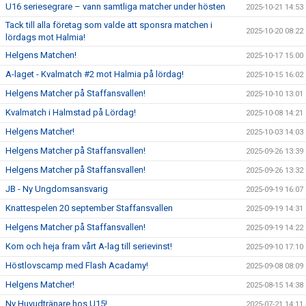
U16 seriesegrare – vann samtliga matcher under hösten
2025-10-21 14:53
Tack till alla företag som valde att sponsra matchen i
2025-10-20 08:22
lördags mot Halmia!
Helgens Matchen!
2025-10-17 15:00
A-laget - Kvalmatch #2 mot Halmia på lördag!
2025-10-15 16:02
Helgens Matcher på Staffansvallen!
2025-10-10 13:01
Kvalmatch i Halmstad på Lördag!
2025-10-08 14:21
Helgens Matcher!
2025-10-03 14:03
Helgens Matcher på Staffansvallen!
2025-09-26 13:39
Helgens Matcher på Staffansvallen!
2025-09-26 13:32
JB - Ny Ungdomsansvarig
2025-09-19 16:07
Knattespelen 20 september Staffansvallen
2025-09-19 14:31
Helgens Matcher på Staffansvallen!
2025-09-19 14:22
Kom och heja fram vårt A-lag till serievinst!
2025-09-10 17:10
Höstlovscamp med Flash Acadamy!
2025-09-08 08:09
Helgens Matcher!
2025-08-15 14:38
Ny Huvudtränare hos U15!
2025-07-21 14:11