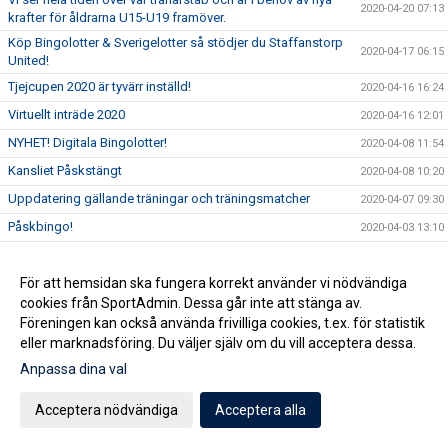
2020-04-20 07:13
krafter för åldrarna U15-U19 framöver.
Köp Bingolotter & Sverigelotter så stödjer du Staffanstorp
2020-04-17 06:15
United!
Tjejcupen 2020 är tyvärr inställd!
2020-04-16 16:24
Virtuellt inträde 2020
2020-04-16 12:01
NYHET! Digitala Bingolotter!
2020-04-08 11:54
Kansliet Påskstängt
2020-04-08 10:20
Uppdatering gällande träningar och träningsmatcher
2020-04-07 09:30
Påskbingo!
2020-04-03 13:10
Inställda matcher
2020-04-03 10:53
Samtliga matcher ställs in tills vidare
För att hemsidan ska fungera korrekt använder vi nödvändiga
2020-04-02 15:32
cookies från SportAdmin. Dessa går inte att stänga av.
Uppdatering gällande aktiviter på Staffansvallen med
2020-03-14 10:10
Föreningen kan också använda frivilliga cookies, t.ex. för statistik
hänsyn till covid19
eller marknadsföring. Du väljer själv om du vill acceptera dessa.
Staffansvallen stängs ner tills vidare!
2020-03-12 15:24
Anpassa dina val
Nu anlitar vi en konsult för att optimera verksamheten
2020-03-06 07:01
Vårens domarkurser
Acceptera nödvändiga
Acceptera alla
2020-02-19 11:37
Årsmöte onsdag 11 mars!
2020-02-11 09:34