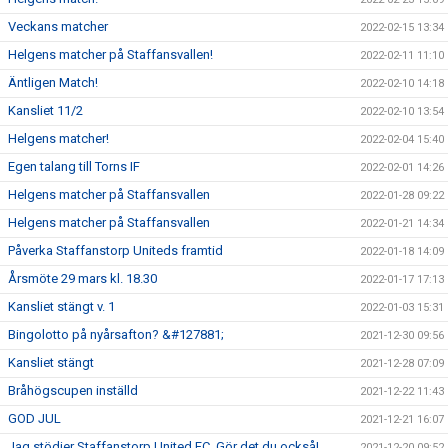
Veckans matcher
2022-02-15 13:34
Helgens matcher på Staffansvallen!
2022-02-11 11:10
Äntligen Match!
2022-02-10 14:18
Kansliet 11/2
2022-02-10 13:54
Helgens matcher!
2022-02-04 15:40
Egen talang till Torns IF
2022-02-01 14:26
Helgens matcher på Staffansvallen
2022-01-28 09:22
Helgens matcher på Staffansvallen
2022-01-21 14:34
Påverka Staffanstorp Uniteds framtid
2022-01-18 14:09
Årsmöte 29 mars kl. 18.30
2022-01-17 17:13
Kansliet stängt v. 1
2022-01-03 15:31
Bingolotto på nyårsafton? &#127881;
2021-12-30 09:56
Kansliet stängt
2021-12-28 07:09
Bråhögscupen inställd
2021-12-22 11:43
GOD JUL
2021-12-21 16:07
Jag stödjer Staffanstorp United FC. Gör det du också!
2021-12-20 09:52