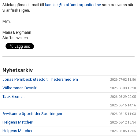
Skicka gärna ett mail till
kansliet@staffanstorpunited.se
som besvaras när
vi är friska igen.
KLÄDPROFIL
Mvh,
LEDARINFORMATION
Maria Bergmann
Staffansvallen
STYRELSE/SEKTIONER
KONTAKT/KANSLI
PARTNERS
Nyhetsarkiv
OM SUFC
Jonas Permbeck utsedd till hedersmedlem
2026-07-02 11:56
Välkommen Besnik!
2026-06-30 19:20
Tack Eremal!
2026-06-29 20:05
2026-06-16 14:16
Avvikande öppettider Sportringen
2026-06-15 11:03
Helgens Matcher!
2026-06-12 13:34
Helgens Matcher
2026-06-05 12:55