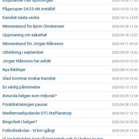
Erbjudande från Sportringen
2020-10-26 11:53
Pågacupen 24-25 okt inställd!
2020-10-23 13:22
Kansliet nästa vecka
2020-10-16 13:09
Minnesstund för Björn Christensen
2020-09-28 11:26
Uppmaning om säkerhet
2020-09-18 13:37
Minnesstund för Jörgen Månsson
2020-09-11 09:59
Utbildning i september
2020-09-09 13:42
Jörgen Månsson har avlidit
2020-09-03 10:22
Nya Riktlinjer
2020-08-14 09:43
Glad Sommar önskar Kansliet
2020-07-03 10:53
En vänlig påminnelse
2020-05-13 13:31
Avrunda helgen som miljonär?
2020-05-09 12:58
Föräldraträningen pausar
2020-04-28 12:03
Medlemserbjudande STC Staffanstorp
2020-04-27 16:13
Bingofest i helgen?
2020-04-24 09:32
Fotbollsskolan - Vi kör igång!
2020-04-20 14:45
Vi ser hela tiden över vår tränarstab och är i behov av nya