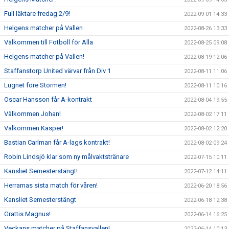
Full läktare fredag 2/9!
2022-09-01 14:33
Helgens matcher på Vallen
2022-08-26 13:33
Välkommen till Fotboll för Alla
2022-08-25 09:08
Helgens matcher på Vallen!
2022-08-19 12:06
Staffanstorp United värvar från Div 1
2022-08-11 11:06
Lugnet före Stormen!
2022-08-11 10:16
Oscar Hansson får A-kontrakt
2022-08-04 19:55
Välkommen Johan!
2022-08-02 17:11
Välkommen Kasper!
2022-08-02 12:20
Bastian Carlman får A-lags kontrakt!
2022-08-02 09:24
Robin Lindsjö klar som ny målvaktstränare
2022-07-15 10:11
Kansliet Semesterstängt!
2022-07-12 14:11
Herrarnas sista match för våren!
2022-06-20 18:56
Kansliet Semesterstängt
2022-06-18 12:38
Grattis Magnus!
2022-06-14 16:25
Veckans matcher på Staffansvallen!
2022-06-14 10:13