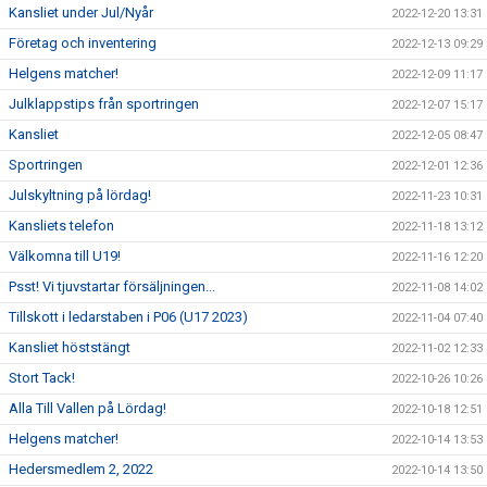
Kansliet under Jul/Nyår
2022-12-20 13:31
Företag och inventering
2022-12-13 09:29
Helgens matcher!
2022-12-09 11:17
Julklappstips från sportringen
2022-12-07 15:17
Kansliet
2022-12-05 08:47
Sportringen
2022-12-01 12:36
Julskyltning på lördag!
2022-11-23 10:31
Kansliets telefon
2022-11-18 13:12
Välkomna till U19!
2022-11-16 12:20
Psst! Vi tjuvstartar försäljningen...
2022-11-08 14:02
Tillskott i ledarstaben i P06 (U17 2023)
2022-11-04 07:40
Kansliet höststängt
2022-11-02 12:33
Stort Tack!
2022-10-26 10:26
Alla Till Vallen på Lördag!
2022-10-18 12:51
Helgens matcher!
2022-10-14 13:53
Hedersmedlem 2, 2022
2022-10-14 13:50