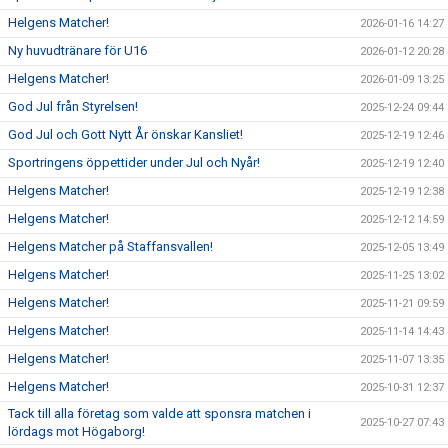
Helgens Matcher!
2026-01-16 14:27
Ny huvudtränare för U16
2026-01-12 20:28
Helgens Matcher!
2026-01-09 13:25
God Jul från Styrelsen!
2025-12-24 09:44
God Jul och Gott Nytt År önskar Kansliet!
2025-12-19 12:46
Sportringens öppettider under Jul och Nyår!
2025-12-19 12:40
Helgens Matcher!
2025-12-19 12:38
Helgens Matcher!
2025-12-12 14:59
Helgens Matcher på Staffansvallen!
2025-12-05 13:49
Helgens Matcher!
2025-11-25 13:02
Helgens Matcher!
2025-11-21 09:59
Helgens Matcher!
2025-11-14 14:43
Helgens Matcher!
2025-11-07 13:35
Helgens Matcher!
2025-10-31 12:37
Tack till alla företag som valde att sponsra matchen i
2025-10-27 07:43
lördags mot Högaborg!