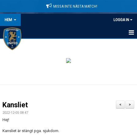
MISSA INTE NÄSTA MATCH!
HEM
LOGGA IN
HEM
NYHETER
LEDARE
MATCHER
KALENDER
Kansliet
<
>
DOMARINFORMATION
2022-12-05 08:47
Hej!
MEDLEMSAVGIFTER
Kansliet är stängt pga. sjukdom.
DOKUMENT