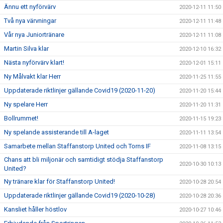
Ännu ett nyförvärv
2020-12-11 11:50
Två nya värvningar
2020-12-11 11:48
Vår nya Juniortränare
2020-12-11 11:08
Martin Silva klar
2020-12-10 16:32
Nästa nyförvärv klart!
2020-12-01 15:11
Ny Målvakt klar Herr
2020-11-25 11:55
Uppdaterade riktlinjer gällande Covid19 (2020-11-20)
2020-11-20 15:44
Ny spelare Herr
2020-11-20 11:31
Bollrummet!
2020-11-15 19:23
Ny spelande assisterande till A-laget
2020-11-11 13:54
Samarbete mellan Staffanstorp United och Torns IF
2020-11-08 13:15
Chans att bli miljonär och samtidigt stödja Staffanstorp
2020-10-30 10:13
United?
Ny tränare klar för Staffanstorp United!
2020-10-28 20:54
Uppdaterade riktlinjer gällande Covid19 (2020-10-28)
2020-10-28 20:36
Kansliet håller höstlov
2020-10-27 10:46