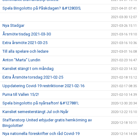
Spela Bingolotto på Påskdagen? &#128035;
2021-04-01 07:41
2021-03-30 12:07
Nya Stadgar
2021-03-26 15:11
Årsmöte tisdag 2021-03-30
2021-03-16 19:10
Extra årsmöte 2021-03-25
2021-03-16 10:36
Till alla spelare och ledare
2021-03-01 16:08
Anton "Marta" Lundin
2021-02-23 16:47
Kansliet stängt t om måndag
2021-02-23 14:32
Extra Årsmöte torsdag 2021-02-25
2021-02-18 15:12
Uppdatering Covid-19 restriktioner 2021-02-16
2021-02-17 08:35
Puma till Vallen 15/2!
2021-02-10 14:39
Spela bingolotto på nyårsafton! &#127881;
2020-12-30 20:34
Kansliet semesterstängt Jul och Nyår
2020-12-22 15:10
Staffanstorp United erbjuder gratis hemkörning av
2020-12-18 10:11
Bingolotter!
Nya nationella föreskrifter och råd Covid-19
2020-12-14 14:04