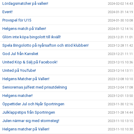
Lördagsmatcher på vallen!
2024-02-02 14:43
Event!
2024-01-31 14:19
Provspel för U15
2024-01-30 10:08
Helgens match på Vallen!
2024-01-12 14:16
Glöm inte köpa bingolott till ikväll!
2023-12-31 11:01
Spela Bingolotto på nyårsafton och stöd klubben!
2023-12-28 11:42
God Jul från Kansliet
2023-12-21 11:11
United Köp & Sälj på Facebook!
2023-12-15 10:36
United på YouTube!
2023-12-14 13:11
Helgens Matcher på Vallen!
2023-12-08 10:10
Seniorernas julfest med prisutdelning
2023-12-04 17:08
Helgens matcher!
2023-12-01 13:50
Öppettider Jul och Nyår Sportringen
2023-11-30 12:16
Julklappstips från Sportringen
2023-11-28 14:44
Julen närmar sig med stormsteg!
2023-11-10 13:15
Helgens matcher på Vallen!
2023-11-10 10:30