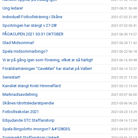
Ung ledare!
2021-08-31 06:48
Individuell Fotbollsträning i Skåne
2021-07-02 21:40
Sportringen har stängt v 27-28!
2021-07-02 05:41
PÅGACUPEN 2021 30-31 OKTOBER
2021-06-30 19:27
Glad Midsommar!
2021-06-24 11:42
Spela midsommarbingo?
2021-06-22 06:18
Vi är på gång igen som förening, vilket är så härligt!
2021-06-16 09:48
Föräldrarträningen "CaveMan" har startat på Vallen!
2021-06-14 10:27
Seriestart!
2021-05-21 13:20
Kansliet stängt Kristi Himmelfärd
2021-05-12 13:54
Marknadsavdelning
2021-05-07 06:00
Skånes Idrottsledarstipendie
2021-05-06 06:23
Fotbollsskolan 2021
2021-04-23 13:29
Erbjudande STC Staffanstorp
2021-04-16 12:04
Spela Bingolotto imorgon? &#128035;
2021-04-03 07:39
Sommarkit Staffanstorp United!
2021-04-01 15:13