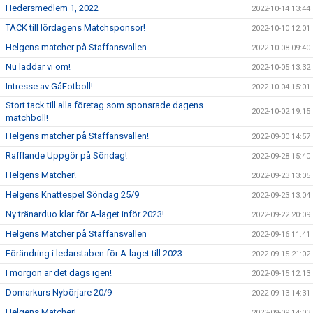
Hedersmedlem 1, 2022
2022-10-14 13:44
TACK till lördagens Matchsponsor!
2022-10-10 12:01
Helgens matcher på Staffansvallen
2022-10-08 09:40
Nu laddar vi om!
2022-10-05 13:32
Intresse av GåFotboll!
2022-10-04 15:01
Stort tack till alla företag som sponsrade dagens
2022-10-02 19:15
matchboll!
Helgens matcher på Staffansvallen!
2022-09-30 14:57
Rafflande Uppgör på Söndag!
2022-09-28 15:40
Helgens Matcher!
2022-09-23 13:05
Helgens Knattespel Söndag 25/9
2022-09-23 13:04
Ny tränarduo klar för A-laget inför 2023!
2022-09-22 20:09
Helgens Matcher på Staffansvallen
2022-09-16 11:41
Förändring i ledarstaben för A-laget till 2023
2022-09-15 21:02
I morgon är det dags igen!
2022-09-15 12:13
Domarkurs Nybörjare 20/9
2022-09-13 14:31
Helgens Matcher!
2022-09-09 14:03