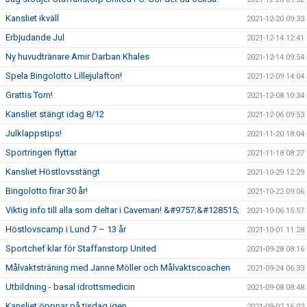
Kansliet ikväll
2021-12-20 09:33
Erbjudande Jul
2021-12-14 12:41
Ny huvudtränare Amir Darban Khales
2021-12-14 09:54
Spela Bingolotto Lillejulafton!
2021-12-09 14:04
Grattis Torn!
2021-12-08 10:34
Kansliet stängt idag 8/12
2021-12-06 09:53
Julklappstips!
2021-11-20 18:04
Sportringen flyttar
2021-11-18 08:27
Kansliet Höstlovsstängt
2021-10-29 12:29
Bingolotto firar 30 år!
2021-10-22 09:06
Viktig info till alla som deltar i Caveman! &#9757;&#128515;
2021-10-06 15:57
Höstlovscamp i Lund 7 – 13 år
2021-10-01 11:28
Sportchef klar för Staffanstorp United
2021-09-28 08:16
Målvaktsträning med Janne Möller och Målvaktscoachen
2021-09-24 06:33
Utbildning - basal idrottsmedicin
2021-09-08 08:48
Kansliet öppnar på tisdag igen
2021-09-02 16:02