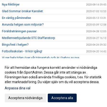
Nya Riktlinjer
2020-08-14 09:43
Glad Sommar önskar Kansliet
2020-07-03 10:53
En vänlig påminnelse
2020-05-13 13:31
Avrunda helgen som miljonär?
2020-05-09 12:58
Föräldraträningen pausar
2020-04-28 12:03
Medlemserbjudande STC Staffanstorp
2020-04-27 16:13
Bingofest i helgen?
2020-04-24 09:32
Fotbollsskolan - Vi kör igång!
2020-04-20 14:45
Vi ser hela tiden över vår tränarstab och är i behov av nya
2020-04-20 07:13
krafter för åldrarna U15-U19 framöver.
För att hemsidan ska fungera korrekt använder vi nödvändiga
Köp Bingolotter & Sverigelotter så stödjer du Staffanstorp
2020-04-17 06:15
United!
cookies från SportAdmin. Dessa går inte att stänga av.
Föreningen kan också använda frivilliga cookies, t.ex. för statistik
Tjejcupen 2020 är tyvärr inställd!
2020-04-16 16:24
eller marknadsföring. Du väljer själv om du vill acceptera dessa.
Virtuellt inträde 2020
2020-04-16 12:01
Anpassa dina val
NYHET! Digitala Bingolotter!
2020-04-08 11:54
Acceptera nödvändiga
Acceptera alla
Kansliet Påskstängt
2020-04-08 10:20
Uppdatering gällande träningar och träningsmatcher
2020-04-07 09:30