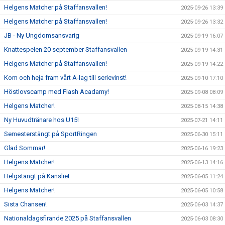
Helgens Matcher på Staffansvallen!
2025-09-26 13:39
Helgens Matcher på Staffansvallen!
2025-09-26 13:32
JB - Ny Ungdomsansvarig
2025-09-19 16:07
Knattespelen 20 september Staffansvallen
2025-09-19 14:31
Helgens Matcher på Staffansvallen!
2025-09-19 14:22
Kom och heja fram vårt A-lag till serievinst!
2025-09-10 17:10
Höstlovscamp med Flash Acadamy!
2025-09-08 08:09
Helgens Matcher!
2025-08-15 14:38
Ny Huvudtränare hos U15!
2025-07-21 14:11
Semesterstängt på SportRingen
2025-06-30 15:11
Glad Sommar!
2025-06-16 19:23
Helgens Matcher!
2025-06-13 14:16
Helgstängt på Kansliet
2025-06-05 11:24
Helgens Matcher!
2025-06-05 10:58
Sista Chansen!
2025-06-03 14:37
Nationaldagsfirande 2025 på Staffansvallen
2025-06-03 08:30