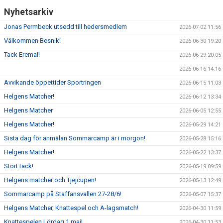
Nyhetsarkiv
Jonas Permbeck utsedd till hedersmedlem
2026-07-02 11:56
Välkommen Besnik!
2026-06-30 19:20
Tack Eremal!
2026-06-29 20:05
2026-06-16 14:16
Avvikande öppettider Sportringen
2026-06-15 11:03
Helgens Matcher!
2026-06-12 13:34
Helgens Matcher
2026-06-05 12:55
Helgens Matcher!
2026-05-29 14:21
Sista dag för anmälan Sommarcamp är i morgon!
2026-05-28 15:16
Helgens Matcher!
2026-05-22 13:37
Stort tack!
2026-05-19 09:59
Helgens matcher och Tjejcupen!
2026-05-13 12:49
Sommarcamp på Staffansvallen 27-28/6!
2026-05-07 15:37
Helgens Matcher, Knattespel och A-lagsmatch!
2026-04-30 11:59
Knattespelen Lördag 1 maj!
2026-04-30 11:53