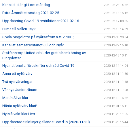
Kansliet stängt t om måndag
2021-02-23 14:32
Extra Årsmöte torsdag 2021-02-25
2021-02-18 15:12
Uppdatering Covid-19 restriktioner 2021-02-16
2021-02-17 08:35
Puma till Vallen 15/2!
2021-02-10 14:39
Spela bingolotto på nyårsafton! &#127881;
2020-12-30 20:34
Kansliet semesterstängt Jul och Nyår
2020-12-22 15:10
Staffanstorp United erbjuder gratis hemkörning av
2020-12-18 10:11
Bingolotter!
Nya nationella föreskrifter och råd Covid-19
2020-12-14 14:04
Ännu ett nyförvärv
2020-12-11 11:50
Två nya värvningar
2020-12-11 11:48
Vår nya Juniortränare
2020-12-11 11:08
Martin Silva klar
2020-12-10 16:32
Nästa nyförvärv klart!
2020-12-01 15:11
Ny Målvakt klar Herr
2020-11-25 11:55
Uppdaterade riktlinjer gällande Covid19 (2020-11-20)
2020-11-20 15:44