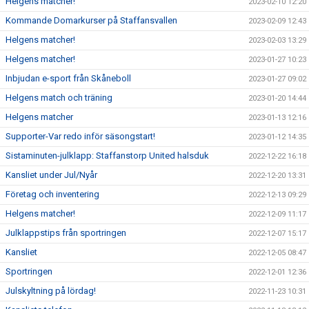
Helgens matcher!
2023-02-10 12:20
Kommande Domarkurser på Staffansvallen
2023-02-09 12:43
Helgens matcher!
2023-02-03 13:29
Helgens matcher!
2023-01-27 10:23
Inbjudan e-sport från Skåneboll
2023-01-27 09:02
Helgens match och träning
2023-01-20 14:44
Helgens matcher
2023-01-13 12:16
Supporter-Var redo inför säsongstart!
2023-01-12 14:35
Sistaminuten-julklapp: Staffanstorp United halsduk
2022-12-22 16:18
Kansliet under Jul/Nyår
2022-12-20 13:31
Företag och inventering
2022-12-13 09:29
Helgens matcher!
2022-12-09 11:17
Julklappstips från sportringen
2022-12-07 15:17
Kansliet
2022-12-05 08:47
Sportringen
2022-12-01 12:36
Julskyltning på lördag!
2022-11-23 10:31