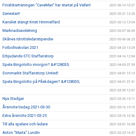
Föräldrarträningen "CaveMan" har startat på Vallen!
2021-06-14 10:27
Seriestart!
2021-05-21 13:20
Kansliet stängt Kristi Himmelfärd
2021-05-12 13:54
Marknadsavdelning
2021-05-07 06:00
Skånes Idrottsledarstipendie
2021-05-06 06:23
Fotbollsskolan 2021
2021-04-23 13:29
Erbjudande STC Staffanstorp
2021-04-16 12:04
Spela Bingolotto imorgon? &#128035;
2021-04-03 07:39
Sommarkit Staffanstorp United!
2021-04-01 15:13
Spela Bingolotto på Påskdagen? &#128035;
2021-04-01 07:41
2021-03-30 12:07
Nya Stadgar
2021-03-26 15:11
Årsmöte tisdag 2021-03-30
2021-03-16 19:10
Extra årsmöte 2021-03-25
2021-03-16 10:36
Till alla spelare och ledare
2021-03-01 16:08
Anton "Marta" Lundin
2021-02-23 16:47