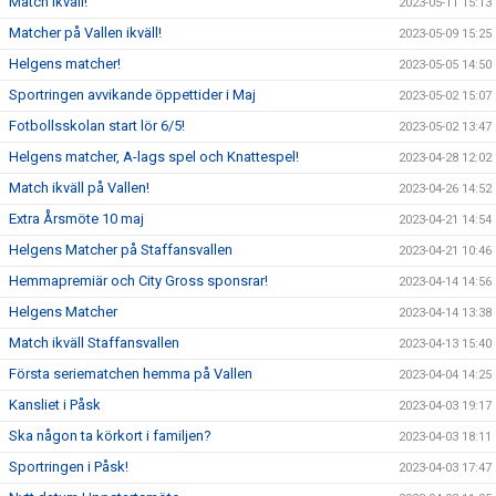
Match ikväll!
2023-05-11 15:13
Matcher på Vallen ikväll!
2023-05-09 15:25
Helgens matcher!
2023-05-05 14:50
Sportringen avvikande öppettider i Maj
2023-05-02 15:07
Fotbollsskolan start lör 6/5!
2023-05-02 13:47
Helgens matcher, A-lags spel och Knattespel!
2023-04-28 12:02
Match ikväll på Vallen!
2023-04-26 14:52
Extra Årsmöte 10 maj
2023-04-21 14:54
Helgens Matcher på Staffansvallen
2023-04-21 10:46
Hemmapremiär och City Gross sponsrar!
2023-04-14 14:56
Helgens Matcher
2023-04-14 13:38
Match ikväll Staffansvallen
2023-04-13 15:40
Första seriematchen hemma på Vallen
2023-04-04 14:25
Kansliet i Påsk
2023-04-03 19:17
Ska någon ta körkort i familjen?
2023-04-03 18:11
Sportringen i Påsk!
2023-04-03 17:47