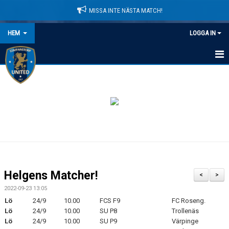
MISSA INTE NÄSTA MATCH!
HEM
LOGGA IN
HEM
NYHETER
LEDARE
MATCHER
KALENDER
Helgens Matcher!
<
>
DOMARINFORMATION
2022-09-23 13:05
Lö
24/9
10.00
FCS F9
FC Roseng.
MEDLEMSAVGIFTER
Lö
24/9
10.00
SU P8
Trollenäs
Lö
24/9
10.00
SU P9
Värpinge
DOKUMENT