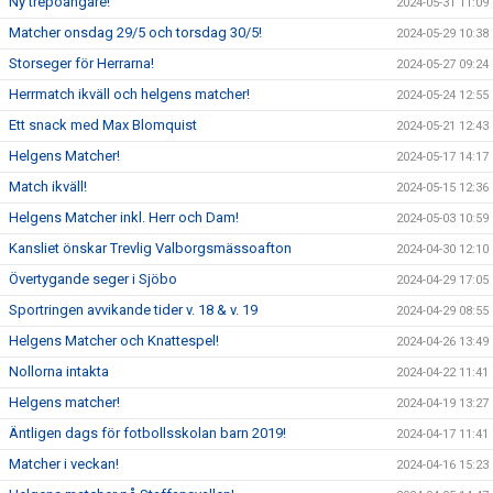
Ny trepoängare!
2024-05-31 11:09
Matcher onsdag 29/5 och torsdag 30/5!
2024-05-29 10:38
Storseger för Herrarna!
2024-05-27 09:24
Herrmatch ikväll och helgens matcher!
2024-05-24 12:55
Ett snack med Max Blomquist
2024-05-21 12:43
Helgens Matcher!
2024-05-17 14:17
Match ikväll!
2024-05-15 12:36
Helgens Matcher inkl. Herr och Dam!
2024-05-03 10:59
Kansliet önskar Trevlig Valborgsmässoafton
2024-04-30 12:10
Övertygande seger i Sjöbo
2024-04-29 17:05
Sportringen avvikande tider v. 18 & v. 19
2024-04-29 08:55
Helgens Matcher och Knattespel!
2024-04-26 13:49
Nollorna intakta
2024-04-22 11:41
Helgens matcher!
2024-04-19 13:27
Äntligen dags för fotbollsskolan barn 2019!
2024-04-17 11:41
Matcher i veckan!
2024-04-16 15:23