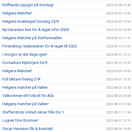
Rafflande Uppgör på Söndag!
2022-09-28 15:40
Helgens Matcher!
2022-09-23 13:05
Helgens Knattespel Söndag 25/9
2022-09-23 13:04
Ny tränarduo klar för A-laget inför 2023!
2022-09-22 20:09
Helgens Matcher på Staffansvallen
2022-09-16 11:41
Förändring i ledarstaben för A-laget till 2023
2022-09-15 21:02
I morgon är det dags igen!
2022-09-15 12:13
Domarkurs Nybörjare 20/9
2022-09-13 14:31
Helgens Matcher!
2022-09-09 14:03
Full läktare fredag 2/9!
2022-09-01 14:33
Helgens matcher på Vallen
2022-08-26 13:33
Välkommen till Fotboll för Alla
2022-08-25 09:08
Helgens matcher på Vallen!
2022-08-19 12:06
Staffanstorp United värvar från Div 1
2022-08-11 11:06
Lugnet före Stormen!
2022-08-11 10:16
Oscar Hansson får A-kontrakt
2022-08-04 19:55