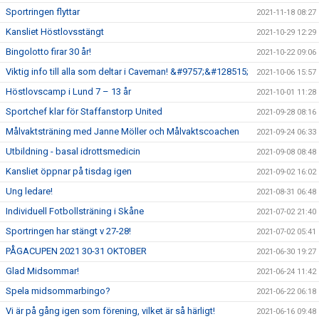
Sportringen flyttar
2021-11-18 08:27
Kansliet Höstlovsstängt
2021-10-29 12:29
Bingolotto firar 30 år!
2021-10-22 09:06
Viktig info till alla som deltar i Caveman! &#9757;&#128515;
2021-10-06 15:57
Höstlovscamp i Lund 7 – 13 år
2021-10-01 11:28
Sportchef klar för Staffanstorp United
2021-09-28 08:16
Målvaktsträning med Janne Möller och Målvaktscoachen
2021-09-24 06:33
Utbildning - basal idrottsmedicin
2021-09-08 08:48
Kansliet öppnar på tisdag igen
2021-09-02 16:02
Ung ledare!
2021-08-31 06:48
Individuell Fotbollsträning i Skåne
2021-07-02 21:40
Sportringen har stängt v 27-28!
2021-07-02 05:41
PÅGACUPEN 2021 30-31 OKTOBER
2021-06-30 19:27
Glad Midsommar!
2021-06-24 11:42
Spela midsommarbingo?
2021-06-22 06:18
Vi är på gång igen som förening, vilket är så härligt!
2021-06-16 09:48