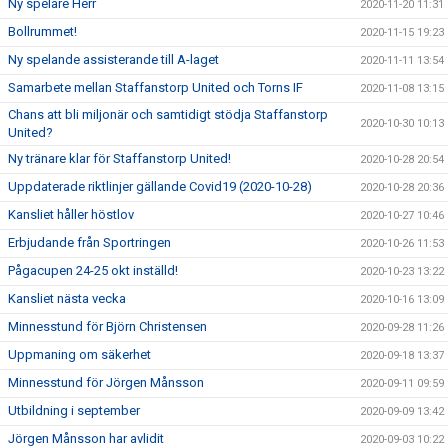
Ny spelare Herr
2020-11-20 11:31
Bollrummet!
2020-11-15 19:23
Ny spelande assisterande till A-laget
2020-11-11 13:54
Samarbete mellan Staffanstorp United och Torns IF
2020-11-08 13:15
Chans att bli miljonär och samtidigt stödja Staffanstorp
2020-10-30 10:13
United?
Ny tränare klar för Staffanstorp United!
2020-10-28 20:54
Uppdaterade riktlinjer gällande Covid19 (2020-10-28)
2020-10-28 20:36
Kansliet håller höstlov
2020-10-27 10:46
Erbjudande från Sportringen
2020-10-26 11:53
Pågacupen 24-25 okt inställd!
2020-10-23 13:22
Kansliet nästa vecka
2020-10-16 13:09
Minnesstund för Björn Christensen
2020-09-28 11:26
Uppmaning om säkerhet
2020-09-18 13:37
Minnesstund för Jörgen Månsson
2020-09-11 09:59
Utbildning i september
2020-09-09 13:42
Jörgen Månsson har avlidit
2020-09-03 10:22