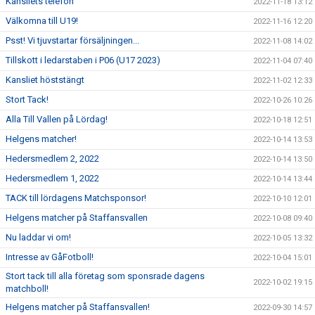
Kansliets telefon
2022-11-18 13:12
Välkomna till U19!
2022-11-16 12:20
Psst! Vi tjuvstartar försäljningen...
2022-11-08 14:02
Tillskott i ledarstaben i P06 (U17 2023)
2022-11-04 07:40
Kansliet höststängt
2022-11-02 12:33
Stort Tack!
2022-10-26 10:26
Alla Till Vallen på Lördag!
2022-10-18 12:51
Helgens matcher!
2022-10-14 13:53
Hedersmedlem 2, 2022
2022-10-14 13:50
Hedersmedlem 1, 2022
2022-10-14 13:44
TACK till lördagens Matchsponsor!
2022-10-10 12:01
Helgens matcher på Staffansvallen
2022-10-08 09:40
Nu laddar vi om!
2022-10-05 13:32
Intresse av GåFotboll!
2022-10-04 15:01
Stort tack till alla företag som sponsrade dagens
2022-10-02 19:15
matchboll!
Helgens matcher på Staffansvallen!
2022-09-30 14:57