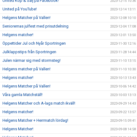
United Köp & Sälj på Facebook!
2023-12-15 10:36
United på YouTube!
2023-12-14 13:11
Helgens Matcher på Vallen!
2023-12-08 10:10
Seniorernas julfest med prisutdelning
2023-12-04 17:08
Helgens matcher!
2023-12-01 13:50
Öppettider Jul och Nyår Sportringen
2023-11-30 12:16
Julklappstips från Sportringen
2023-11-28 14:44
Julen närmar sig med stormsteg!
2023-11-10 13:15
Helgens matcher på Vallen!
2023-11-10 10:30
Helgens matcher!
2023-10-13 13:43
Helgens Matcher på Vallen!
2023-10-06 14:42
Våra gamla Matchställ!
2023-10-03 13:13
Helgens Matcher och A-lags match ikväll!
2023-09-29 14:43
Helgens matcher!
2023-09-22 13:57
Helgens Matcher + Herrmatch lördag!
2023-09-15 09:41
Helgens Matcher!
2023-09-08 14:58