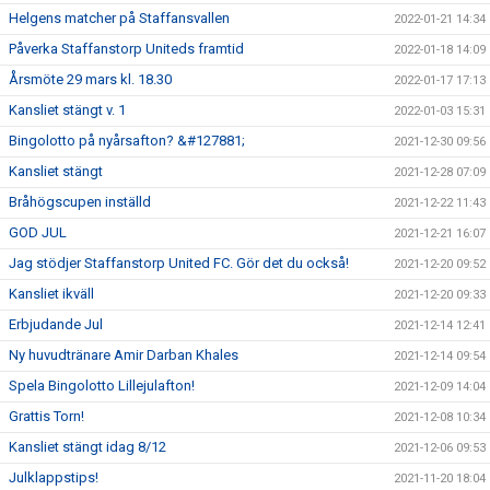
Helgens matcher på Staffansvallen
2022-01-21 14:34
Påverka Staffanstorp Uniteds framtid
2022-01-18 14:09
Årsmöte 29 mars kl. 18.30
2022-01-17 17:13
Kansliet stängt v. 1
2022-01-03 15:31
Bingolotto på nyårsafton? &#127881;
2021-12-30 09:56
Kansliet stängt
2021-12-28 07:09
Bråhögscupen inställd
2021-12-22 11:43
GOD JUL
2021-12-21 16:07
Jag stödjer Staffanstorp United FC. Gör det du också!
2021-12-20 09:52
Kansliet ikväll
2021-12-20 09:33
Erbjudande Jul
2021-12-14 12:41
Ny huvudtränare Amir Darban Khales
2021-12-14 09:54
Spela Bingolotto Lillejulafton!
2021-12-09 14:04
Grattis Torn!
2021-12-08 10:34
Kansliet stängt idag 8/12
2021-12-06 09:53
Julklappstips!
2021-11-20 18:04