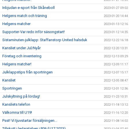
Inbjudan e-sport från Skåneboll
2023-01-27 09:02
Helgens match och träning
2023-01-20 14:44
Helgens matcher
2023-01-13 12:16
Supporter-Var redo inför säsongstart!
2023-01-12 14:35
Sistaminuten-julklapp: Staffanstorp United halsduk
2022-12-22 16:18
Kansliet under Jul/Nyår
2022-12-20 13:31
Företag och inventering
2022-12-13 09:29
Helgens matcher!
2022-12-09 11:17
Julklappstips från sportringen
2022-12-07 15:17
Kansliet
2022-12-05 08:47
Sportringen
2022-12-01 12:36
Julskyltning på lördag!
2022-11-23 10:31
Kansliets telefon
2022-11-18 13:12
Välkomna till U19!
2022-11-16 12:20
Psst! Vi tjuvstartar försäljningen...
2022-11-08 14:02
Tillskott i ledarstaben i P06 (U17 2023)
2022-11-04 07:40