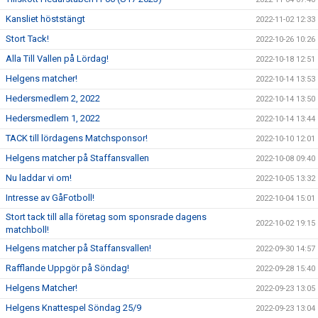
Kansliet höststängt
2022-11-02 12:33
Stort Tack!
2022-10-26 10:26
Alla Till Vallen på Lördag!
2022-10-18 12:51
Helgens matcher!
2022-10-14 13:53
Hedersmedlem 2, 2022
2022-10-14 13:50
Hedersmedlem 1, 2022
2022-10-14 13:44
TACK till lördagens Matchsponsor!
2022-10-10 12:01
Helgens matcher på Staffansvallen
2022-10-08 09:40
Nu laddar vi om!
2022-10-05 13:32
Intresse av GåFotboll!
2022-10-04 15:01
Stort tack till alla företag som sponsrade dagens
2022-10-02 19:15
matchboll!
Helgens matcher på Staffansvallen!
2022-09-30 14:57
Rafflande Uppgör på Söndag!
2022-09-28 15:40
Helgens Matcher!
2022-09-23 13:05
Helgens Knattespel Söndag 25/9
2022-09-23 13:04