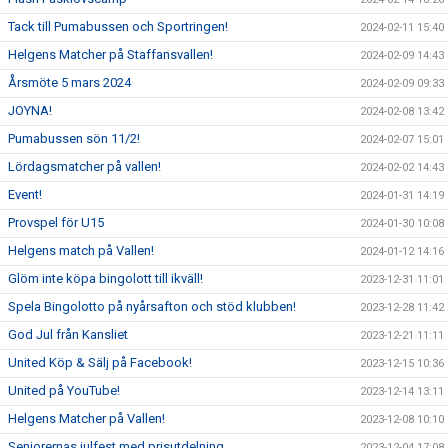
Tack till Pumabussen och Sportringen!
2024-02-11 15:40
Helgens Matcher på Staffansvallen!
2024-02-09 14:43
Årsmöte 5 mars 2024
2024-02-09 09:33
JOYNA!
2024-02-08 13:42
Pumabussen sön 11/2!
2024-02-07 15:01
Lördagsmatcher på vallen!
2024-02-02 14:43
Event!
2024-01-31 14:19
Provspel för U15
2024-01-30 10:08
Helgens match på Vallen!
2024-01-12 14:16
Glöm inte köpa bingolott till ikväll!
2023-12-31 11:01
Spela Bingolotto på nyårsafton och stöd klubben!
2023-12-28 11:42
God Jul från Kansliet
2023-12-21 11:11
United Köp & Sälj på Facebook!
2023-12-15 10:36
United på YouTube!
2023-12-14 13:11
Helgens Matcher på Vallen!
2023-12-08 10:10
Seniorernas julfest med prisutdelning
2023-12-04 17:08