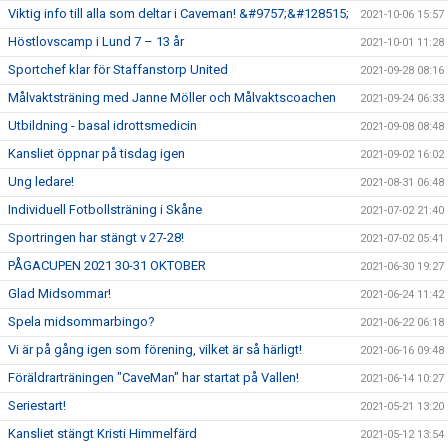
Viktig info till alla som deltar i Caveman! &#9757;&#128515;
2021-10-06 15:57
Höstlovscamp i Lund 7 – 13 år
2021-10-01 11:28
Sportchef klar för Staffanstorp United
2021-09-28 08:16
Målvaktsträning med Janne Möller och Målvaktscoachen
2021-09-24 06:33
Utbildning - basal idrottsmedicin
2021-09-08 08:48
Kansliet öppnar på tisdag igen
2021-09-02 16:02
Ung ledare!
2021-08-31 06:48
Individuell Fotbollsträning i Skåne
2021-07-02 21:40
Sportringen har stängt v 27-28!
2021-07-02 05:41
PÅGACUPEN 2021 30-31 OKTOBER
2021-06-30 19:27
Glad Midsommar!
2021-06-24 11:42
Spela midsommarbingo?
2021-06-22 06:18
Vi är på gång igen som förening, vilket är så härligt!
2021-06-16 09:48
Föräldrarträningen "CaveMan" har startat på Vallen!
2021-06-14 10:27
Seriestart!
2021-05-21 13:20
Kansliet stängt Kristi Himmelfärd
2021-05-12 13:54