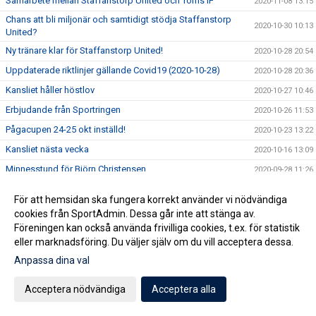
Samarbete mellan Staffanstorp United och Torns IF
2020-11-08 13:15
Chans att bli miljonär och samtidigt stödja Staffanstorp
2020-10-30 10:13
United?
Ny tränare klar för Staffanstorp United!
2020-10-28 20:54
Uppdaterade riktlinjer gällande Covid19 (2020-10-28)
2020-10-28 20:36
Kansliet håller höstlov
2020-10-27 10:46
Erbjudande från Sportringen
2020-10-26 11:53
Pågacupen 24-25 okt inställd!
2020-10-23 13:22
Kansliet nästa vecka
2020-10-16 13:09
Minnesstund för Björn Christensen
2020-09-28 11:26
Uppmaning om säkerhet
2020-09-18 13:37
För att hemsidan ska fungera korrekt använder vi nödvändiga
Minnesstund för Jörgen Månsson
2020-09-11 09:59
cookies från SportAdmin. Dessa går inte att stänga av.
Föreningen kan också använda frivilliga cookies, t.ex. för statistik
Utbildning i september
2020-09-09 13:42
eller marknadsföring. Du väljer själv om du vill acceptera dessa.
Jörgen Månsson har avlidit
2020-09-03 10:22
Anpassa dina val
Nya Riktlinjer
2020-08-14 09:43
Glad Sommar önskar Kansliet
Acceptera nödvändiga
Acceptera alla
2020-07-03 10:53
En vänlig påminnelse
2020-05-13 13:31