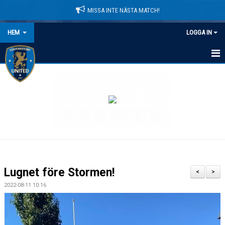
MISSA INTE NÄSTA MATCH!
HEM
LOGGA IN
HEM
NYHETER
LEDARE
MATCHER
KALENDER
Lugnet före Stormen!
<
>
DOMARINFORMATION
2022-08-11 10:16
MEDLEMSAVGIFTER
DOKUMENT