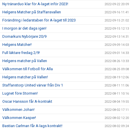
Ny tränarduo klar för A-laget inför 2023!
2022-09-22 20:09
Helgens Matcher på Staffansvallen
2022-09-16 11:41
Förändring i ledarstaben för A-laget till 2023
2022-09-15 21:02
I morgon är det dags igen!
2022-09-15 12:13
Domarkurs Nybörjare 20/9
2022-09-13 14:31
Helgens Matcher!
2022-09-09 14:03
Full läktare fredag 2/9!
2022-09-01 14:33
Helgens matcher på Vallen
2022-08-26 13:33
Välkommen till Fotboll för Alla
2022-08-25 09:08
Helgens matcher på Vallen!
2022-08-19 12:06
Staffanstorp United värvar från Div 1
2022-08-11 11:06
Lugnet före Stormen!
2022-08-11 10:16
Oscar Hansson får A-kontrakt
2022-08-04 19:55
Välkommen Johan!
2022-08-02 17:11
Välkommen Kasper!
2022-08-02 12:20
Bastian Carlman får A-lags kontrakt!
2022-08-02 09:24