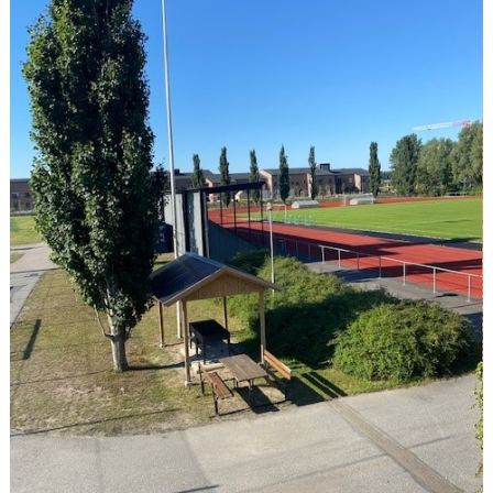
KLÄDPROFIL
LEDARINFORMATION
STYRELSE/SEKTIONER
KONTAKT/KANSLI
PARTNERS
OM SUFC