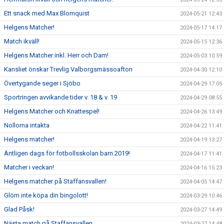
Ett snack med Max Blomquist
2024-05-21 12:43
Helgens Matcher!
2024-05-17 14:17
Match ikväll!
2024-05-15 12:36
Helgens Matcher inkl. Herr och Dam!
2024-05-03 10:59
Kansliet önskar Trevlig Valborgsmässoafton
2024-04-30 12:10
Övertygande seger i Sjöbo
2024-04-29 17:05
Sportringen avvikande tider v. 18 & v. 19
2024-04-29 08:55
Helgens Matcher och Knattespel!
2024-04-26 13:49
Nollorna intakta
2024-04-22 11:41
Helgens matcher!
2024-04-19 13:27
Äntligen dags för fotbollsskolan barn 2019!
2024-04-17 11:41
Matcher i veckan!
2024-04-16 15:23
Helgens matcher på Staffansvallen!
2024-04-05 14:47
Glöm inte köpa din bingolott!
2024-03-29 10:46
Glad Påsk!
2024-03-27 14:49
Nästa match på Staffansvallen
2024-03-27 14:48