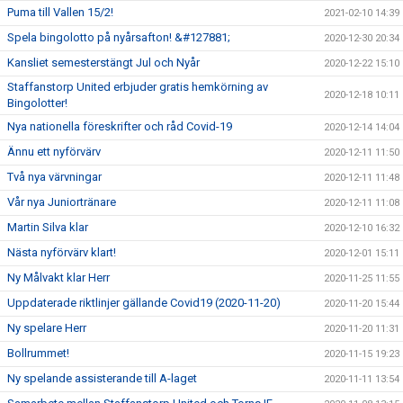
Puma till Vallen 15/2!
2021-02-10 14:39
Spela bingolotto på nyårsafton! &#127881;
2020-12-30 20:34
Kansliet semesterstängt Jul och Nyår
2020-12-22 15:10
Staffanstorp United erbjuder gratis hemkörning av
2020-12-18 10:11
Bingolotter!
Nya nationella föreskrifter och råd Covid-19
2020-12-14 14:04
Ännu ett nyförvärv
2020-12-11 11:50
Två nya värvningar
2020-12-11 11:48
Vår nya Juniortränare
2020-12-11 11:08
Martin Silva klar
2020-12-10 16:32
Nästa nyförvärv klart!
2020-12-01 15:11
Ny Målvakt klar Herr
2020-11-25 11:55
Uppdaterade riktlinjer gällande Covid19 (2020-11-20)
2020-11-20 15:44
Ny spelare Herr
2020-11-20 11:31
Bollrummet!
2020-11-15 19:23
Ny spelande assisterande till A-laget
2020-11-11 13:54