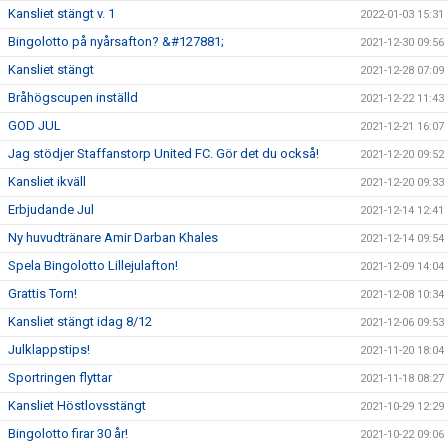
Kansliet stängt v. 1
2022-01-03 15:31
Bingolotto på nyårsafton? &#127881;
2021-12-30 09:56
Kansliet stängt
2021-12-28 07:09
Bråhögscupen inställd
2021-12-22 11:43
GOD JUL
2021-12-21 16:07
Jag stödjer Staffanstorp United FC. Gör det du också!
2021-12-20 09:52
Kansliet ikväll
2021-12-20 09:33
Erbjudande Jul
2021-12-14 12:41
Ny huvudtränare Amir Darban Khales
2021-12-14 09:54
Spela Bingolotto Lillejulafton!
2021-12-09 14:04
Grattis Torn!
2021-12-08 10:34
Kansliet stängt idag 8/12
2021-12-06 09:53
Julklappstips!
2021-11-20 18:04
Sportringen flyttar
2021-11-18 08:27
Kansliet Höstlovsstängt
2021-10-29 12:29
Bingolotto firar 30 år!
2021-10-22 09:06