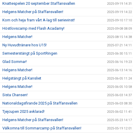
Knattespelen 20 september Staffansvallen
2025-09-19 14:31
Helgens Matcher på Staffansvallen!
2025-09-19 14:22
Kom och heja fram vårt A-lag till serievinst!
2025-09-10 17:10
Höstlovscamp med Flash Acadamy!
2025-09-08 08:09
Helgens Matcher!
2025-08-15 14:38
Ny Huvudtränare hos U15!
2025-07-21 14:11
Semesterstängt på SportRingen
2025-06-30 15:11
Glad Sommar!
2025-06-16 19:23
Helgens Matcher!
2025-06-13 14:16
Helgstängt på Kansliet
2025-06-05 11:24
Helgens Matcher!
2025-06-05 10:58
Sista Chansen!
2025-06-03 14:37
Nationaldagsfirande 2025 på Staffansvallen
2025-06-03 08:30
Tjejcupen 2025 avklarad!
2025-06-02 11:41
Helgens Matcher på Staffansvallen!
2025-05-23 14:17
Välkomna till Sommarcamp på Staffansvallen!
2025-05-19 12:01