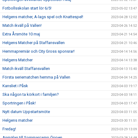
Fotbollsskolan start lör 6/5!
2023-05-02 13:47
Helgens matcher, A-lags spel och Knattespel!
2023-04-28 12:02
Match ikväll på Vallen!
2023-04-26 14:52
Extra Årsmöte 10 maj
2023-04-21 14:54
Helgens Matcher på Staffansvallen
2023-04-21 10:46
Hemmapremiär och City Gross sponsrar!
2023-04-14 14:56
Helgens Matcher
2023-04-14 13:38
Match ikväll Staffansvallen
2023-04-13 15:40
Första seriematchen hemma på Vallen
2023-04-04 14:25
Kansliet i Påsk
2023-04-03 19:17
Ska någon ta körkort i familjen?
2023-04-03 18:11
Sportringen i Påsk!
2023-04-03 17:47
Nytt datum Uppstartsmöte
2023-04-03 11:05
Helgens matcher
2023-03-30 11:51
Fredag!
2023-03-29 13:09
Anmälan till Sommarcamp Öppen
2023-03-28 14:48