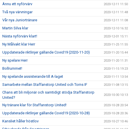
Ännu ett nyförvärv
2020-12-11 11:50
Två nya värvningar
2020-12-11 11:48
Vår nya Juniortränare
2020-12-11 11:08
Martin Silva klar
2020-12-10 16:32
Nästa nyförvärv klart!
2020-12-01 15:11
Ny Målvakt klar Herr
2020-11-25 11:55
Uppdaterade riktlinjer gällande Covid19 (2020-11-20)
2020-11-20 15:44
Ny spelare Herr
2020-11-20 11:31
Bollrummet!
2020-11-15 19:23
Ny spelande assisterande till A-laget
2020-11-11 13:54
Samarbete mellan Staffanstorp United och Torns IF
2020-11-08 13:15
Chans att bli miljonär och samtidigt stödja Staffanstorp
2020-10-30 10:13
United?
Ny tränare klar för Staffanstorp United!
2020-10-28 20:54
Uppdaterade riktlinjer gällande Covid19 (2020-10-28)
2020-10-28 20:36
Kansliet håller höstlov
2020-10-27 10:46