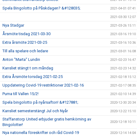
Spela Bingolotto på Påskdagen? &#128035;
2021-04-01 07:41
2021-03-30 12:07
Nya Stadgar
2021-03-26 15:11
Årsmöte tisdag 2021-03-30
2021-03-16 19:10
Extra årsmöte 2021-03-25
2021-03-16 10:36
Till alla spelare och ledare
2021-03-01 16:08
Anton "Marta" Lundin
2021-02-23 16:47
Kansliet stängt t om måndag
2021-02-23 14:32
Extra Årsmöte torsdag 2021-02-25
2021-02-18 15:12
Uppdatering Covid-19 restriktioner 2021-02-16
2021-02-17 08:35
Puma till Vallen 15/2!
2021-02-10 14:39
Spela bingolotto på nyårsafton! &#127881;
2020-12-30 20:34
Kansliet semesterstängt Jul och Nyår
2020-12-22 15:10
Staffanstorp United erbjuder gratis hemkörning av
2020-12-18 10:11
Bingolotter!
Nya nationella föreskrifter och råd Covid-19
2020-12-14 14:04