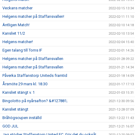
Veckans matcher
2022-02-15 13:34
Helgens matcher på Staffansvallen!
2022-02-11 11:10
Äntligen Match!
2022-02-10 14:18
Kansliet 11/2
2022-02-10 13:54
Helgens matcher!
2022-02-04 15:40
Egen talang till Torns IF
2022-02-01 14:26
Helgens matcher på Staffansvallen
2022-01-28 09:22
Helgens matcher på Staffansvallen
2022-01-21 14:34
Påverka Staffanstorp Uniteds framtid
2022-01-18 14:09
Årsmöte 29 mars kl. 18.30
2022-01-17 17:13
Kansliet stängt v. 1
2022-01-03 15:31
Bingolotto på nyårsafton? &#127881;
2021-12-30 09:56
Kansliet stängt
2021-12-28 07:09
Bråhögscupen inställd
2021-12-22 11:43
GOD JUL
2021-12-21 16:07
Jag stödjer Staffanstorp United FC. Gör det du också!
2021-12-20 09:52