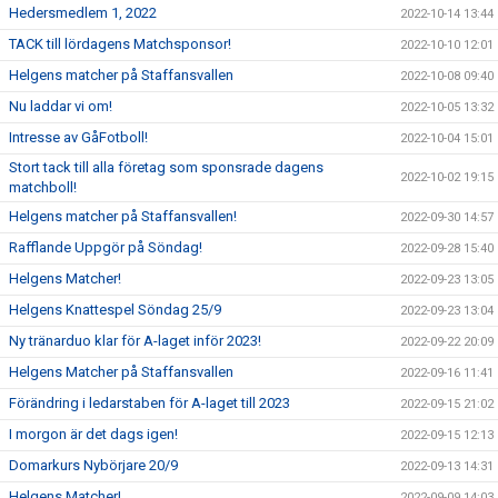
Hedersmedlem 1, 2022
2022-10-14 13:44
TACK till lördagens Matchsponsor!
2022-10-10 12:01
Helgens matcher på Staffansvallen
2022-10-08 09:40
Nu laddar vi om!
2022-10-05 13:32
Intresse av GåFotboll!
2022-10-04 15:01
Stort tack till alla företag som sponsrade dagens
2022-10-02 19:15
matchboll!
Helgens matcher på Staffansvallen!
2022-09-30 14:57
Rafflande Uppgör på Söndag!
2022-09-28 15:40
Helgens Matcher!
2022-09-23 13:05
Helgens Knattespel Söndag 25/9
2022-09-23 13:04
Ny tränarduo klar för A-laget inför 2023!
2022-09-22 20:09
Helgens Matcher på Staffansvallen
2022-09-16 11:41
Förändring i ledarstaben för A-laget till 2023
2022-09-15 21:02
I morgon är det dags igen!
2022-09-15 12:13
Domarkurs Nybörjare 20/9
2022-09-13 14:31
Helgens Matcher!
2022-09-09 14:03