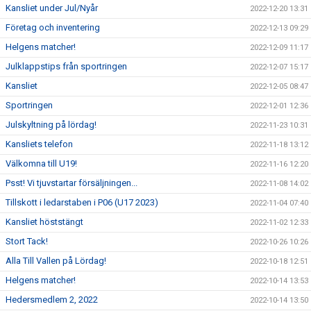
Kansliet under Jul/Nyår
2022-12-20 13:31
Företag och inventering
2022-12-13 09:29
Helgens matcher!
2022-12-09 11:17
Julklappstips från sportringen
2022-12-07 15:17
Kansliet
2022-12-05 08:47
Sportringen
2022-12-01 12:36
Julskyltning på lördag!
2022-11-23 10:31
Kansliets telefon
2022-11-18 13:12
Välkomna till U19!
2022-11-16 12:20
Psst! Vi tjuvstartar försäljningen...
2022-11-08 14:02
Tillskott i ledarstaben i P06 (U17 2023)
2022-11-04 07:40
Kansliet höststängt
2022-11-02 12:33
Stort Tack!
2022-10-26 10:26
Alla Till Vallen på Lördag!
2022-10-18 12:51
Helgens matcher!
2022-10-14 13:53
Hedersmedlem 2, 2022
2022-10-14 13:50