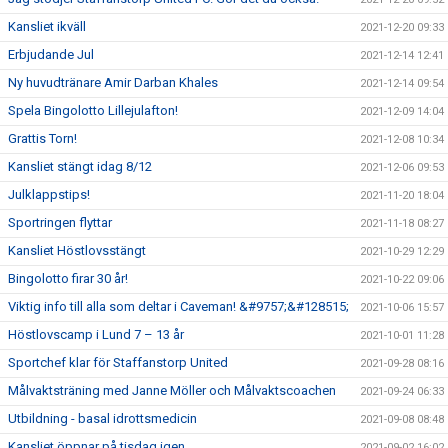
Kansliet ikväll
2021-12-20 09:33
Erbjudande Jul
2021-12-14 12:41
Ny huvudtränare Amir Darban Khales
2021-12-14 09:54
Spela Bingolotto Lillejulafton!
2021-12-09 14:04
Grattis Torn!
2021-12-08 10:34
Kansliet stängt idag 8/12
2021-12-06 09:53
Julklappstips!
2021-11-20 18:04
Sportringen flyttar
2021-11-18 08:27
Kansliet Höstlovsstängt
2021-10-29 12:29
Bingolotto firar 30 år!
2021-10-22 09:06
Viktig info till alla som deltar i Caveman! &#9757;&#128515;
2021-10-06 15:57
Höstlovscamp i Lund 7 – 13 år
2021-10-01 11:28
Sportchef klar för Staffanstorp United
2021-09-28 08:16
Målvaktsträning med Janne Möller och Målvaktscoachen
2021-09-24 06:33
Utbildning - basal idrottsmedicin
2021-09-08 08:48
Kansliet öppnar på tisdag igen
2021-09-02 16:02