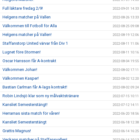
Full läktare fredag 2/9!
2022-09-01 14:33
Helgens matcher på Vallen
2022-08-26 13:33
Välkommen till Fotboll för Alla
2022-08-25 09:08
Helgens matcher på Vallen!
2022-08-19 12:06
Staffanstorp United värvar från Div 1
2022-08-11 11:06
Lugnet före Stormen!
2022-08-11 10:16
Oscar Hansson får A-kontrakt
2022-08-04 19:55
Välkommen Johan!
2022-08-02 17:11
Välkommen Kasper!
2022-08-02 12:20
Bastian Carlman får A-lags kontrakt!
2022-08-02 09:24
Robin Lindsjö klar som ny målvaktstränare
2022-07-15 10:11
Kansliet Semesterstängt!
2022-07-12 14:11
Herrarnas sista match för våren!
2022-06-20 18:56
Kansliet Semesterstängt
2022-06-18 12:38
Grattis Magnus!
2022-06-14 16:25
Veckans matcher på Staffansvallen!
2022-06-14 10:13