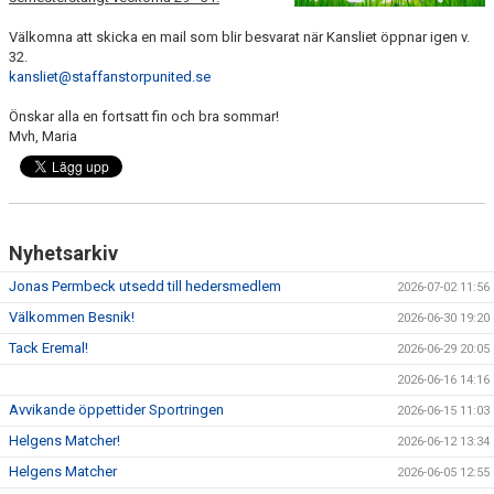
Välkomna att skicka en mail som blir besvarat när Kansliet öppnar igen v.
KLÄDPROFIL
32.
kansliet@staffanstorpunited.se
LEDARINFORMATION
Önskar alla en fortsatt fin och bra sommar!
Mvh, Maria
STYRELSE/SEKTIONER
KONTAKT/KANSLI
PARTNERS
Nyhetsarkiv
OM SUFC
Jonas Permbeck utsedd till hedersmedlem
2026-07-02 11:56
Välkommen Besnik!
2026-06-30 19:20
Tack Eremal!
2026-06-29 20:05
2026-06-16 14:16
Avvikande öppettider Sportringen
2026-06-15 11:03
Helgens Matcher!
2026-06-12 13:34
Helgens Matcher
2026-06-05 12:55