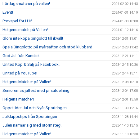
Lördagsmatcher på vallen!
2024-02-02 14:43
Event!
2024-01-31 14:19
Provspel för U15
2024-01-30 10:08
Helgens match på Vallen!
2024-01-12 14:16
Glöm inte köpa bingolott till ikväll!
2023-12-31 11:01
Spela Bingolotto på nyårsafton och stöd klubben!
2023-12-28 11:42
God Jul från Kansliet
2023-12-21 11:11
United Köp & Sälj på Facebook!
2023-12-15 10:36
United på YouTube!
2023-12-14 13:11
Helgens Matcher på Vallen!
2023-12-08 10:10
Seniorernas julfest med prisutdelning
2023-12-04 17:08
Helgens matcher!
2023-12-01 13:50
Öppettider Jul och Nyår Sportringen
2023-11-30 12:16
Julklappstips från Sportringen
2023-11-28 14:44
Julen närmar sig med stormsteg!
2023-11-10 13:15
Helgens matcher på Vallen!
2023-11-10 10:30