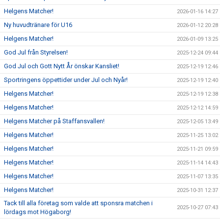
Helgens Matcher!
2026-01-16 14:27
Ny huvudtränare för U16
2026-01-12 20:28
Helgens Matcher!
2026-01-09 13:25
God Jul från Styrelsen!
2025-12-24 09:44
God Jul och Gott Nytt År önskar Kansliet!
2025-12-19 12:46
Sportringens öppettider under Jul och Nyår!
2025-12-19 12:40
Helgens Matcher!
2025-12-19 12:38
Helgens Matcher!
2025-12-12 14:59
Helgens Matcher på Staffansvallen!
2025-12-05 13:49
Helgens Matcher!
2025-11-25 13:02
Helgens Matcher!
2025-11-21 09:59
Helgens Matcher!
2025-11-14 14:43
Helgens Matcher!
2025-11-07 13:35
Helgens Matcher!
2025-10-31 12:37
Tack till alla företag som valde att sponsra matchen i
2025-10-27 07:43
lördags mot Högaborg!