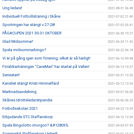
Ung ledare!
2021-08-31 06:48
Individuell Fotbollsträning i Skåne
2021-07-02 21:40
Sportringen har stängt v 27-28!
2021-07-02 05:41
PÅGACUPEN 2021 30-31 OKTOBER
2021-06-30 19:27
Glad Midsommar!
2021-06-24 11:42
Spela midsommarbingo?
2021-06-22 06:18
Vi är på gång igen som förening, vilket är så härligt!
2021-06-16 09:48
Föräldrarträningen "CaveMan" har startat på Vallen!
2021-06-14 10:27
Seriestart!
2021-05-21 13:20
Kansliet stängt Kristi Himmelfärd
2021-05-12 13:54
Marknadsavdelning
2021-05-07 06:00
Skånes Idrottsledarstipendie
2021-05-06 06:23
Fotbollsskolan 2021
2021-04-23 13:29
Erbjudande STC Staffanstorp
2021-04-16 12:04
Spela Bingolotto imorgon? &#128035;
2021-04-03 07:39
Sommarkit Staffanstorp United!
2021-04-01 15:13