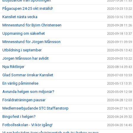
Erbjudande från Sportringen
2020-10-26 11:53
Pågacupen 24-25 okt inställd!
2020-10-23 13:22
Kansliet nästa vecka
2020-10-16 13:09
Minnesstund för Björn Christensen
2020-09-28 11:26
Uppmaning om säkerhet
2020-09-18 13:37
Minnesstund för Jörgen Månsson
2020-09-11 09:59
Utbildning i september
2020-09-09 13:42
Jörgen Månsson har avlidit
2020-09-03 10:22
Nya Riktlinjer
2020-08-14 09:43
Glad Sommar önskar Kansliet
2020-07-03 10:53
En vänlig påminnelse
2020-05-13 13:31
Avrunda helgen som miljonär?
2020-05-09 12:58
Föräldraträningen pausar
2020-04-28 12:03
Medlemserbjudande STC Staffanstorp
2020-04-27 16:13
Bingofest i helgen?
2020-04-24 09:32
Fotbollsskolan - Vi kör igång!
2020-04-20 14:45
Vi ser hela tiden över vår tränarstab och är i behov av nya