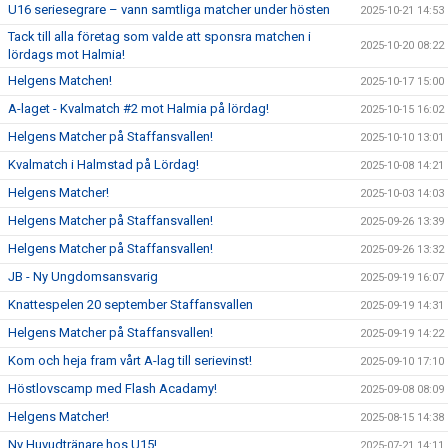
U16 seriesegrare – vann samtliga matcher under hösten
2025-10-21 14:53
Tack till alla företag som valde att sponsra matchen i
2025-10-20 08:22
lördags mot Halmia!
Helgens Matchen!
2025-10-17 15:00
A-laget - Kvalmatch #2 mot Halmia på lördag!
2025-10-15 16:02
Helgens Matcher på Staffansvallen!
2025-10-10 13:01
Kvalmatch i Halmstad på Lördag!
2025-10-08 14:21
Helgens Matcher!
2025-10-03 14:03
Helgens Matcher på Staffansvallen!
2025-09-26 13:39
Helgens Matcher på Staffansvallen!
2025-09-26 13:32
JB - Ny Ungdomsansvarig
2025-09-19 16:07
Knattespelen 20 september Staffansvallen
2025-09-19 14:31
Helgens Matcher på Staffansvallen!
2025-09-19 14:22
Kom och heja fram vårt A-lag till serievinst!
2025-09-10 17:10
Höstlovscamp med Flash Acadamy!
2025-09-08 08:09
Helgens Matcher!
2025-08-15 14:38
Ny Huvudtränare hos U15!
2025-07-21 14:11