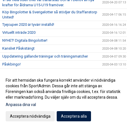
2020-04-20 07:13
krafter för åldrarna U15-U19 framöver.
Köp Bingolotter & Sverigelotter så stödjer du Staffanstorp
2020-04-17 06:15
United!
Tjejcupen 2020 är tyvärr inställd!
2020-04-16 16:24
Virtuellt inträde 2020
2020-04-16 12:01
NYHET! Digitala Bingolotter!
2020-04-08 11:54
Kansliet Påskstängt
2020-04-08 10:20
Uppdatering gällande träningar och träningsmatcher
2020-04-07 09:30
Påskbingo!
2020-04-03 13:10
Inställda matcher
2020-04-03 10:53
Samtliga matcher ställs in tills vidare
För att hemsidan ska fungera korrekt använder vi nödvändiga
2020-04-02 15:32
cookies från SportAdmin. Dessa går inte att stänga av.
Uppdatering gällande aktiviter på Staffansvallen med
2020-03-14 10:10
Föreningen kan också använda frivilliga cookies, t.ex. för statistik
hänsyn till covid19
eller marknadsföring. Du väljer själv om du vill acceptera dessa.
Staffansvallen stängs ner tills vidare!
2020-03-12 15:24
Anpassa dina val
Nu anlitar vi en konsult för att optimera verksamheten
2020-03-06 07:01
Vårens domarkurser
Acceptera nödvändiga
Acceptera alla
2020-02-19 11:37
Årsmöte onsdag 11 mars!
2020-02-11 09:34