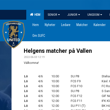
HEM
SENIOR
JUNIOR
UNGDOM
Hem
Nyheter
Ledare
Matcher
Kalender
Om SUFC
Helgens matcher på Vallen
2022-06-03 12:19
Välkomna!
Lö
4/6
10.00
SU P8
Steha
Lö
4/6
10.00
FCS F9
Kävl. 
Lö
4/6
10.00
FCS F10
FC R
Lö
4/6
10.00
SU P8
S San
Lö
4/6
12.00
FCS F12
GIF N
Lö
4/6
12.00
FCS F11
IFK K
Lö
4/6
12.00
SU P11 (T)
BK Hö