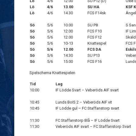
Lö
4/6
12.00
SU P12 (D)
Oxie 
Lö
4/6
13.00
SU HA
KSF 
Lö
4/6
14.30
FCS F14sk
Ängel
Sö
5/6
10.00
SU P8
S San
Sö
5/6
12.00
FCS F10
IF Li
Sö
5/6
12.00
FCS F12
Skäld
Sö
5/6
10-13
Knattespel
FCS F
Sö
5/6
12.00
FCS DA
Eski
Sö
5/6
14.30
SU P13
Veber
Sö
5/6
15.00
FCS F16
Lund
Spelschema Knattespelen
Tid
Lag
10:00
IF Lödde Svart – Veberöds AIF svart
10:45
Lunds BoIS 2 – Veberöds AIF vit
10:45
IF Lödde gul – FC Staffanstorp svart
11:30
FC Staffanstorp Blå – IF Lödde Svart
11:30
Veberöds AIF svart – FC Staffanstorp Svart