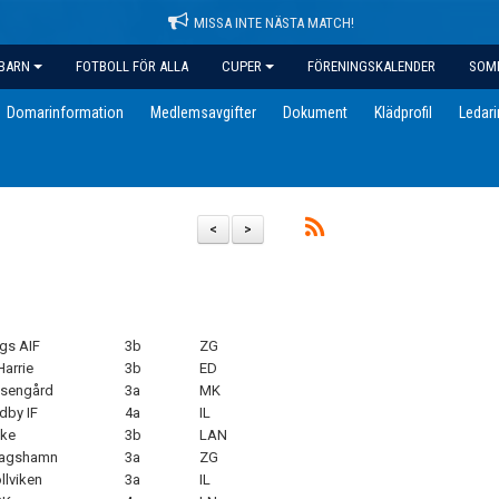
MISSA INTE NÄSTA MATCH!
BARN
FOTBOLL FÖR ALLA
CUPER
FÖRENINGSKALENDER
SOM
Domarinformation
Medlemsavgifter
Dokument
Klädprofil
Ledar
<
>
gs AIF
3b
ZG
Harrie
3b
ED
osengård
3a
MK
dby IF
4a
IL
ike
3b
LAN
lagshamn
3a
ZG
llviken
3a
IL