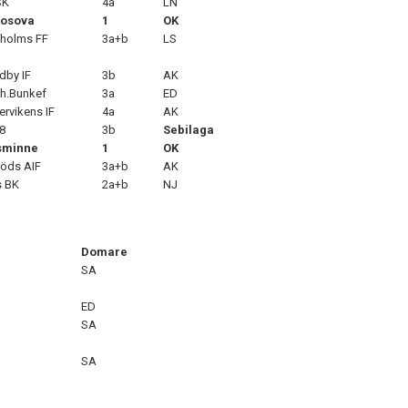
SK
4a
LN
Kosova
1
OK
holms FF
3a+b
LS
dby IF
3b
AK
mh.Bunkef
3a
ED
ervikens IF
4a
AK
8
3b
Sebilaga
lsminne
1
OK
öds AIF
3a+b
AK
s BK
2a+b
NJ
Domare
SA
ED
SA
SA