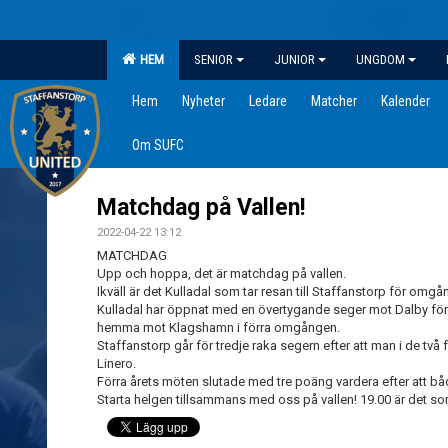
HEM
SENIOR
JUNIOR
UNGDOM
Hem
Nyheter
Ledare
Matcher
Kalender
Om SUFC
Matchdag på Vallen!
2022-04-22 13:12
MATCHDAG
Upp och hoppa, det är matchdag på vallen.
Ikväll är det Kulladal som tar resan till Staffanstorp för omgån
Kulladal har öppnat med en övertygande seger mot Dalby för 
hemma mot Klagshamn i förra omgången.
Staffanstorp går för tredje raka segern efter att man i de t
Linero.
Förra årets möten slutade med tre poäng vardera efter att b
Starta helgen tillsammans med oss på vallen! 19.00 är det so