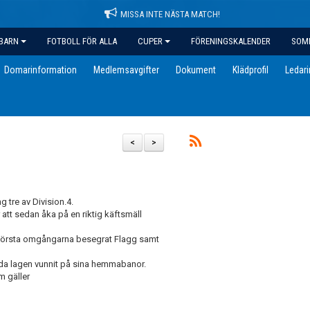
MISSA INTE NÄSTA MATCH!
BARN
FOTBOLL FÖR ALLA
CUPER
FÖRENINGSKALENDER
SOM
Domarinformation
Medlemsavgifter
Dokument
Klädprofil
Ledar
<
>
g tre av Division.4.
att sedan åka på en riktig käftsmäll
vå första omgångarna besegrat Flagg samt
åda lagen vunnit på sina hemmabanor.
m gäller