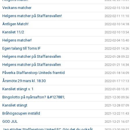
Veckans matcher
2022-02-15 13:34
Helgens matcher på Staffansvallen!
2022-02-11 11:10
Äntligen Match!
2022-02-10 14:18
Kansliet 11/2
2022-02-10 13:54
Helgens matcher!
2022-02-04 15:40
Egen talang till Torns IF
2022-02-01 14:26
Helgens matcher på Staffansvallen
2022-01-28 09:22
Helgens matcher på Staffansvallen
2022-01-21 14:34
Påverka Staffanstorp Uniteds framtid
2022-01-18 14:09
Årsmöte 29 mars kl. 18.30
2022-01-17 17:13
Kansliet stängt v. 1
2022-01-03 15:31
Bingolotto på nyårsafton? &#127881;
2021-12-30 09:56
Kansliet stängt
2021-12-28 07:09
Bråhögscupen inställd
2021-12-22 11:43
GOD JUL
2021-12-21 16:07
Jag stödjer Staffanstorp United FC. Gör det du också!
2021-12-20 09:52