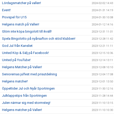
Lördagsmatcher på vallen!
2024-02-02 14:43
Event!
2024-01-31 14:19
Provspel för U15
2024-01-30 10:08
Helgens match på Vallen!
2024-01-12 14:16
Glöm inte köpa bingolott till ikväll!
2023-12-31 11:01
Spela Bingolotto på nyårsafton och stöd klubben!
2023-12-28 11:42
God Jul från Kansliet
2023-12-21 11:11
United Köp & Sälj på Facebook!
2023-12-15 10:36
United på YouTube!
2023-12-14 13:11
Helgens Matcher på Vallen!
2023-12-08 10:10
Seniorernas julfest med prisutdelning
2023-12-04 17:08
Helgens matcher!
2023-12-01 13:50
Öppettider Jul och Nyår Sportringen
2023-11-30 12:16
Julklappstips från Sportringen
2023-11-28 14:44
Julen närmar sig med stormsteg!
2023-11-10 13:15
Helgens matcher på Vallen!
2023-11-10 10:30