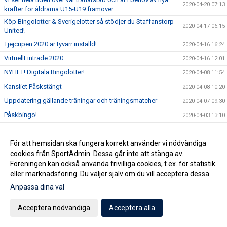
2020-04-20 07:13
krafter för åldrarna U15-U19 framöver.
Köp Bingolotter & Sverigelotter så stödjer du Staffanstorp
2020-04-17 06:15
United!
Tjejcupen 2020 är tyvärr inställd!
2020-04-16 16:24
Virtuellt inträde 2020
2020-04-16 12:01
NYHET! Digitala Bingolotter!
2020-04-08 11:54
Kansliet Påskstängt
2020-04-08 10:20
Uppdatering gällande träningar och träningsmatcher
2020-04-07 09:30
Påskbingo!
2020-04-03 13:10
Inställda matcher
2020-04-03 10:53
Samtliga matcher ställs in tills vidare
För att hemsidan ska fungera korrekt använder vi nödvändiga
2020-04-02 15:32
cookies från SportAdmin. Dessa går inte att stänga av.
Uppdatering gällande aktiviter på Staffansvallen med
2020-03-14 10:10
Föreningen kan också använda frivilliga cookies, t.ex. för statistik
hänsyn till covid19
eller marknadsföring. Du väljer själv om du vill acceptera dessa.
Staffansvallen stängs ner tills vidare!
2020-03-12 15:24
Anpassa dina val
Nu anlitar vi en konsult för att optimera verksamheten
2020-03-06 07:01
Vårens domarkurser
Acceptera nödvändiga
Acceptera alla
2020-02-19 11:37
Årsmöte onsdag 11 mars!
2020-02-11 09:34