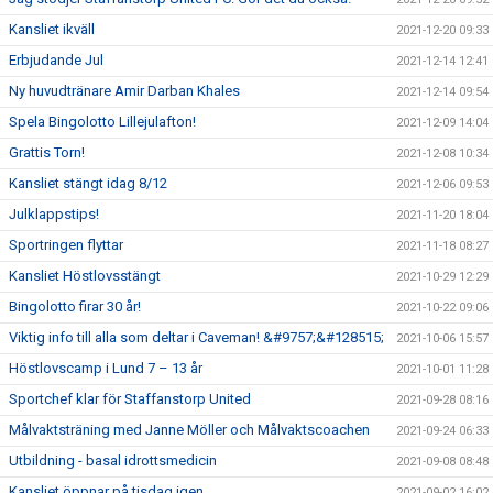
Kansliet ikväll
2021-12-20 09:33
Erbjudande Jul
2021-12-14 12:41
Ny huvudtränare Amir Darban Khales
2021-12-14 09:54
Spela Bingolotto Lillejulafton!
2021-12-09 14:04
Grattis Torn!
2021-12-08 10:34
Kansliet stängt idag 8/12
2021-12-06 09:53
Julklappstips!
2021-11-20 18:04
Sportringen flyttar
2021-11-18 08:27
Kansliet Höstlovsstängt
2021-10-29 12:29
Bingolotto firar 30 år!
2021-10-22 09:06
Viktig info till alla som deltar i Caveman! &#9757;&#128515;
2021-10-06 15:57
Höstlovscamp i Lund 7 – 13 år
2021-10-01 11:28
Sportchef klar för Staffanstorp United
2021-09-28 08:16
Målvaktsträning med Janne Möller och Målvaktscoachen
2021-09-24 06:33
Utbildning - basal idrottsmedicin
2021-09-08 08:48
Kansliet öppnar på tisdag igen
2021-09-02 16:02