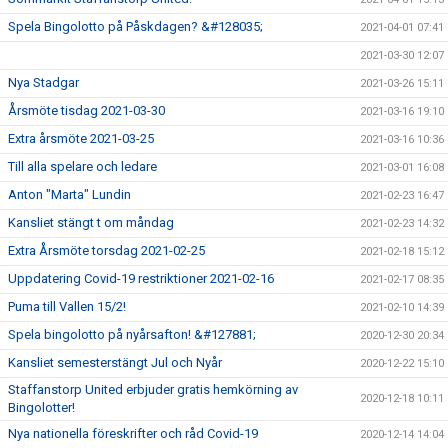
Spela Bingolotto på Påskdagen? &#128035;
2021-04-01 07:41
2021-03-30 12:07
Nya Stadgar
2021-03-26 15:11
Årsmöte tisdag 2021-03-30
2021-03-16 19:10
Extra årsmöte 2021-03-25
2021-03-16 10:36
Till alla spelare och ledare
2021-03-01 16:08
Anton "Marta" Lundin
2021-02-23 16:47
Kansliet stängt t om måndag
2021-02-23 14:32
Extra Årsmöte torsdag 2021-02-25
2021-02-18 15:12
Uppdatering Covid-19 restriktioner 2021-02-16
2021-02-17 08:35
Puma till Vallen 15/2!
2021-02-10 14:39
Spela bingolotto på nyårsafton! &#127881;
2020-12-30 20:34
Kansliet semesterstängt Jul och Nyår
2020-12-22 15:10
Staffanstorp United erbjuder gratis hemkörning av
2020-12-18 10:11
Bingolotter!
Nya nationella föreskrifter och råd Covid-19
2020-12-14 14:04