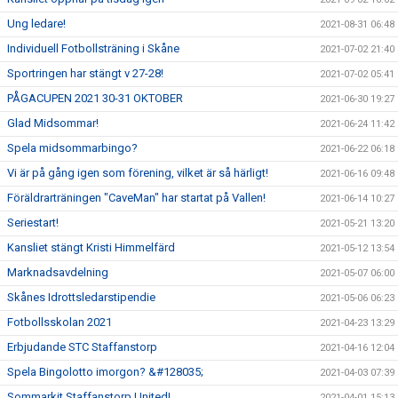
Ung ledare!
2021-08-31 06:48
Individuell Fotbollsträning i Skåne
2021-07-02 21:40
Sportringen har stängt v 27-28!
2021-07-02 05:41
PÅGACUPEN 2021 30-31 OKTOBER
2021-06-30 19:27
Glad Midsommar!
2021-06-24 11:42
Spela midsommarbingo?
2021-06-22 06:18
Vi är på gång igen som förening, vilket är så härligt!
2021-06-16 09:48
Föräldrarträningen "CaveMan" har startat på Vallen!
2021-06-14 10:27
Seriestart!
2021-05-21 13:20
Kansliet stängt Kristi Himmelfärd
2021-05-12 13:54
Marknadsavdelning
2021-05-07 06:00
Skånes Idrottsledarstipendie
2021-05-06 06:23
Fotbollsskolan 2021
2021-04-23 13:29
Erbjudande STC Staffanstorp
2021-04-16 12:04
Spela Bingolotto imorgon? &#128035;
2021-04-03 07:39
Sommarkit Staffanstorp United!
2021-04-01 15:13