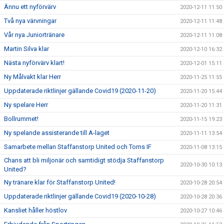
Ännu ett nyförvärv
2020-12-11 11:50
Två nya värvningar
2020-12-11 11:48
Vår nya Juniortränare
2020-12-11 11:08
Martin Silva klar
2020-12-10 16:32
Nästa nyförvärv klart!
2020-12-01 15:11
Ny Målvakt klar Herr
2020-11-25 11:55
Uppdaterade riktlinjer gällande Covid19 (2020-11-20)
2020-11-20 15:44
Ny spelare Herr
2020-11-20 11:31
Bollrummet!
2020-11-15 19:23
Ny spelande assisterande till A-laget
2020-11-11 13:54
Samarbete mellan Staffanstorp United och Torns IF
2020-11-08 13:15
Chans att bli miljonär och samtidigt stödja Staffanstorp
2020-10-30 10:13
United?
Ny tränare klar för Staffanstorp United!
2020-10-28 20:54
Uppdaterade riktlinjer gällande Covid19 (2020-10-28)
2020-10-28 20:36
Kansliet håller höstlov
2020-10-27 10:46