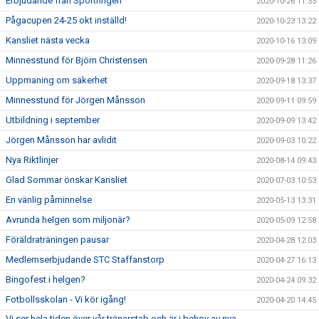
Erbjudande från Sportringen
2020-10-26 11:53
Pågacupen 24-25 okt inställd!
2020-10-23 13:22
Kansliet nästa vecka
2020-10-16 13:09
Minnesstund för Björn Christensen
2020-09-28 11:26
Uppmaning om säkerhet
2020-09-18 13:37
Minnesstund för Jörgen Månsson
2020-09-11 09:59
Utbildning i september
2020-09-09 13:42
Jörgen Månsson har avlidit
2020-09-03 10:22
Nya Riktlinjer
2020-08-14 09:43
Glad Sommar önskar Kansliet
2020-07-03 10:53
En vänlig påminnelse
2020-05-13 13:31
Avrunda helgen som miljonär?
2020-05-09 12:58
Föräldraträningen pausar
2020-04-28 12:03
Medlemserbjudande STC Staffanstorp
2020-04-27 16:13
Bingofest i helgen?
2020-04-24 09:32
Fotbollsskolan - Vi kör igång!
2020-04-20 14:45
Vi ser hela tiden över vår tränarstab och är i behov av nya