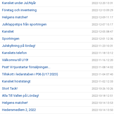
Kansliet under Jul/Nyår
2022-12-20 13:31
Företag och inventering
2022-12-13 09:29
Helgens matcher!
2022-12-09 11:17
Julklappstips från sportringen
2022-12-07 15:17
Kansliet
2022-12-05 08:47
Sportringen
2022-12-01 12:36
Julskyltning på lördag!
2022-11-23 10:31
Kansliets telefon
2022-11-18 13:12
Välkomna till U19!
2022-11-16 12:20
Psst! Vi tjuvstartar försäljningen...
2022-11-08 14:02
Tillskott i ledarstaben i P06 (U17 2023)
2022-11-04 07:40
Kansliet höststängt
2022-11-02 12:33
Stort Tack!
2022-10-26 10:26
Alla Till Vallen på Lördag!
2022-10-18 12:51
Helgens matcher!
2022-10-14 13:53
Hedersmedlem 2, 2022
2022-10-14 13:50