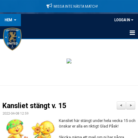
MISSA INTE NÄSTA MATCH!
HEM
LOGGA IN
HEM
NYHETER
LEDARE
MATCHER
KALENDER
Kansliet stängt v. 15
<
>
DOMARINFORMATION
2022-04-08 12:59
Kansliet här stängt under hela vecka 15 och
MEDLEMSAVGIFTER
önskar er alla en riktigt Glad Påsk!
Skicka gärna ett mail om ni har några
DOKUMENT