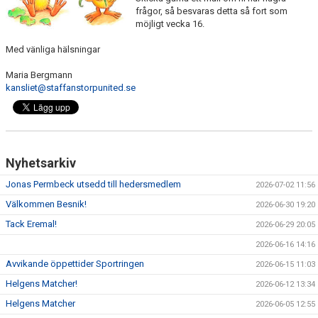
frågor, så besvaras detta så fort som
möjligt vecka 16.
KLÄDPROFIL
Med vänliga hälsningar
LEDARINFORMATION
Maria Bergmann
kansliet@staffanstorpunited.se
STYRELSE/SEKTIONER
KONTAKT/KANSLI
PARTNERS
Nyhetsarkiv
OM SUFC
Jonas Permbeck utsedd till hedersmedlem
2026-07-02 11:56
Välkommen Besnik!
2026-06-30 19:20
Tack Eremal!
2026-06-29 20:05
2026-06-16 14:16
Avvikande öppettider Sportringen
2026-06-15 11:03
Helgens Matcher!
2026-06-12 13:34
Helgens Matcher
2026-06-05 12:55