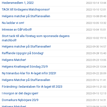
Hedersmedlem 1, 2022
2022-10-14 13:44
TACK till lördagens Matchsponsor!
2022-10-10 12:01
Helgens matcher på Staffansvallen
2022-10-08 09:40
Nu laddar vi om!
2022-10-05 13:32
Intresse av GåFotboll!
2022-10-04 15:01
Stort tack till alla företag som sponsrade dagens
2022-10-02 19:15
matchboll!
Helgens matcher på Staffansvallen!
2022-09-30 14:57
Rafflande Uppgör på Söndag!
2022-09-28 15:40
Helgens Matcher!
2022-09-23 13:05
Helgens Knattespel Söndag 25/9
2022-09-23 13:04
Ny tränarduo klar för A-laget inför 2023!
2022-09-22 20:09
Helgens Matcher på Staffansvallen
2022-09-16 11:41
Förändring i ledarstaben för A-laget till 2023
2022-09-15 21:02
I morgon är det dags igen!
2022-09-15 12:13
Domarkurs Nybörjare 20/9
2022-09-13 14:31
Helgens Matcher!
2022-09-09 14:03