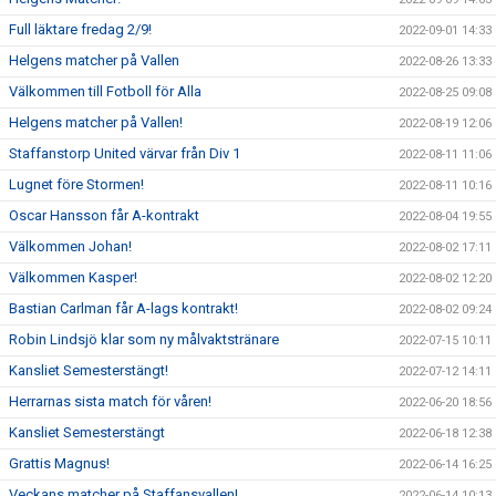
Full läktare fredag 2/9!
2022-09-01 14:33
Helgens matcher på Vallen
2022-08-26 13:33
Välkommen till Fotboll för Alla
2022-08-25 09:08
Helgens matcher på Vallen!
2022-08-19 12:06
Staffanstorp United värvar från Div 1
2022-08-11 11:06
Lugnet före Stormen!
2022-08-11 10:16
Oscar Hansson får A-kontrakt
2022-08-04 19:55
Välkommen Johan!
2022-08-02 17:11
Välkommen Kasper!
2022-08-02 12:20
Bastian Carlman får A-lags kontrakt!
2022-08-02 09:24
Robin Lindsjö klar som ny målvaktstränare
2022-07-15 10:11
Kansliet Semesterstängt!
2022-07-12 14:11
Herrarnas sista match för våren!
2022-06-20 18:56
Kansliet Semesterstängt
2022-06-18 12:38
Grattis Magnus!
2022-06-14 16:25
Veckans matcher på Staffansvallen!
2022-06-14 10:13