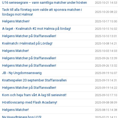
U16 seriesegrare – vann samtliga matcher under hösten
2025-10-21 14:53
Tack till alla företag som valde att sponsra matchen i
2025-10-20 08:22
lördags mot Halmia!
Helgens Matchen!
2025-10-17 15:00
A-laget - Kvalmatch #2 mot Halmia på lördag!
2025-10-15 16:02
Helgens Matcher på Staffansvallen!
2025-10-10 13:01
Kvalmatch i Halmstad på Lördag!
2025-10-08 14:21
Helgens Matcher!
2025-10-03 14:03
Helgens Matcher på Staffansvallen!
2025-09-26 13:39
Helgens Matcher på Staffansvallen!
2025-09-26 13:32
JB - Ny Ungdomsansvarig
2025-09-19 16:07
Knattespelen 20 september Staffansvallen
2025-09-19 14:31
Helgens Matcher på Staffansvallen!
2025-09-19 14:22
Kom och heja fram vårt A-lag till serievinst!
2025-09-10 17:10
Höstlovscamp med Flash Acadamy!
2025-09-08 08:09
Helgens Matcher!
2025-08-15 14:38
Ny Huvudtränare hos U15!
2025-07-21 14:11