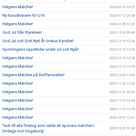
Helgens Matcher!
2026-01-16 14:27
Ny huvudtränare för U16
2026-01-12 20:28
Helgens Matcher!
2026-01-09 13:25
God Jul från Styrelsen!
2025-12-24 09:44
God Jul och Gott Nytt År önskar Kansliet!
2025-12-19 12:46
Sportringens öppettider under Jul och Nyår!
2025-12-19 12:40
Helgens Matcher!
2025-12-19 12:38
Helgens Matcher!
2025-12-12 14:59
Helgens Matcher på Staffansvallen!
2025-12-05 13:49
Helgens Matcher!
2025-11-25 13:02
Helgens Matcher!
2025-11-21 09:59
Helgens Matcher!
2025-11-14 14:43
Helgens Matcher!
2025-11-07 13:35
Helgens Matcher!
2025-10-31 12:37
Tack till alla företag som valde att sponsra matchen i
2025-10-27 07:43
lördags mot Högaborg!