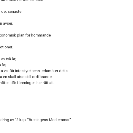
r det senaste
n avser.
 ekonomisk plan för kommande
otioner.
av två år;
 år;
tta val får inte styrelsens ledamöter delta;
ka en skall utses till ordförande;
öten där föreningen har rätt att
eändring av ”2 kap Föreningens Medlemmar”