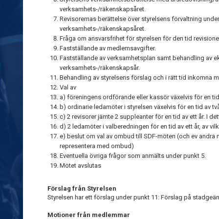
verksamhets-/räkenskapsåret.
Revisorernas berättelse över styrelsens förvaltning unde
verksamhets-/räkenskapsåret.
Fråga om ansvarsfrihet för styrelsen för den tid revisione
Fastställande av medlemsavgifter.
Fastställande av verksamhetsplan samt behandling av
verksamhets-/räkenskapsår.
Behandling av styrelsens förslag och i rätt tid inkomna m
Val av
a) föreningens ordförande eller kassör växelvis för en tid 
b) ordinarie ledamöter i styrelsen växelvis för en tid av två
c) 2 revisorer jämte 2 suppleanter för en tid av ett år. I de
d) 2 ledamöter i valberedningen för en tid av ett år, av vil
e) beslut om val av ombud till SDF-möten (och ev andra m
representera med ombud)
Eventuella övriga frågor som anmälts under punkt 5.
Mötet avslutas
Förslag från Styrelsen
Styrelsen har ett förslag under punkt 11: Förslag på stadg
Motioner från medlemmar