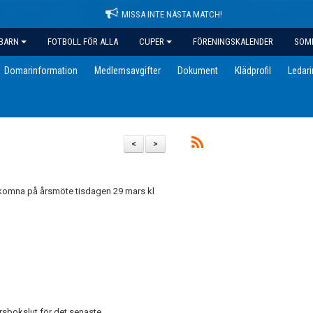
MISSA INTE NÄSTA MATCH!
BARN
FOTBOLL FÖR ALLA
CUPER
FÖRENINGSKALENDER
SOM
Domarinformation
Medlemsavgifter
Dokument
Klädprofil
Ledar
<
>
älkomna på årsmöte tisdagen 29 mars kl
rsbokslut för det senaste