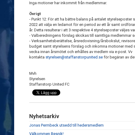
Inga motioner har inkommit från medlemmar.
Övrigt
- Punkt 12: För att ha bättre balans på antalet styrelseposter
2022 att välja en ledamot för en period av ett år samt ordför
år. Detta resulterar i att 3 respektive 4 styrelseposter väljes va
- Valberedningens förslag skickas till samtliga medlemmar s
- Verksamhetsberättelse, årsredovisning/årsbokslut, revisor
budget samt styrelsens förslag och inkomna motioner med sty
vecka innan årsmötet och erhålles av medlem via e-post. Vv
kontakta
styrelsen@staffanstorpunited.se
för begäran av de
Mvh
Styrelsen
Staffanstorp United FC
Nyhetsarkiv
Jonas Permbeck utsedd till hedersmedlem
Välkommen Besnik!