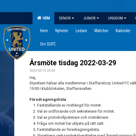
HEM
SENIOR
JUNIOR
UNGDOM
Hem
Nyheter
Ledare
Matcher
Kalender
Om SUFC
Årsmöte tisdag 2022-03-29
2022-03-15 22:04
Hej,
Styrelsen hälsar alla medlemmar i Staffanstorp United FC v
19:00 i klubblokalen, Staffansvallen.
Föredragningslista
Fastställande av röstlängd för mötet.
Val av ordförande och sekreterare för mötet.
Val av protokolljusterare och rösträknare.
Fråga om mötet har utlysts på rätt sätt.
Fastställande av föredragningslista.
Styrelsens verksamhetsberättelse med årsredovisning/å