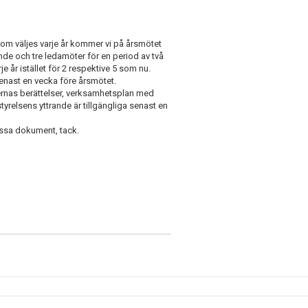
 som väljes varje år kommer vi på årsmötet
ande och tre ledamöter för en period av två
rje år istället för 2 respektive 5 som nu.
enast en vecka före årsmötet.
ernas berättelser, verksamhetsplan med
relsens yttrande är tillgängliga senast en
ssa dokument, tack.