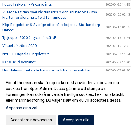
Fotbollsskolan - Vi kör igång!
2020-04-20 14:45
Vi ser hela tiden över vår tränarstab och är i behov av nya
2020-04-20 07:13
krafter för åldrarna U15-U19 framöver.
Köp Bingolotter & Sverigelotter så stödjer du Staffanstorp
2020-04-17 06:15
United!
Tjejcupen 2020 är tyvärr inställd!
2020-04-16 16:24
Virtuellt inträde 2020
2020-04-16 12:01
NYHET! Digitala Bingolotter!
2020-04-08 11:54
Kansliet Påskstängt
2020-04-08 10:20
Uppdatering gällande träningar och träningsmatcher
2020-04-07 09:30
Påskbingo!
2020-04-03 13:10
För att hemsidan ska fungera korrekt använder vi nödvändiga
Inställda matcher
2020-04-03 10:53
cookies från SportAdmin. Dessa går inte att stänga av.
Föreningen kan också använda frivilliga cookies, t.ex. för statistik
Samtliga matcher ställs in tills vidare
2020-04-02 15:32
eller marknadsföring. Du väljer själv om du vill acceptera dessa.
Uppdatering gällande aktiviter på Staffansvallen med
2020-03-14 10:10
Anpassa dina val
hänsyn till covid19
Staffansvallen stängs ner tills vidare!
2020-03-12 15:24
Acceptera nödvändiga
Acceptera alla
Nu anlitar vi en konsult för att optimera verksamheten
2020-03-06 07:01