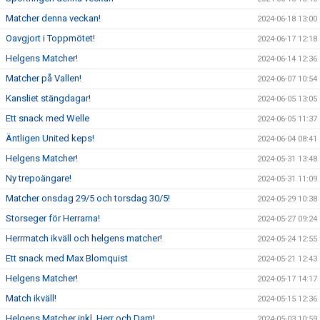
Matcher denna veckan!
2024-06-18 13:00
Oavgjort i Toppmötet!
2024-06-17 12:18
Helgens Matcher!
2024-06-14 12:36
Matcher på Vallen!
2024-06-07 10:54
Kansliet stängdagar!
2024-06-05 13:05
Ett snack med Welle
2024-06-05 11:37
Äntligen United keps!
2024-06-04 08:41
Helgens Matcher!
2024-05-31 13:48
Ny trepoängare!
2024-05-31 11:09
Matcher onsdag 29/5 och torsdag 30/5!
2024-05-29 10:38
Storseger för Herrarna!
2024-05-27 09:24
Herrmatch ikväll och helgens matcher!
2024-05-24 12:55
Ett snack med Max Blomquist
2024-05-21 12:43
Helgens Matcher!
2024-05-17 14:17
Match ikväll!
2024-05-15 12:36
Helgens Matcher inkl. Herr och Dam!
2024-05-03 10:59