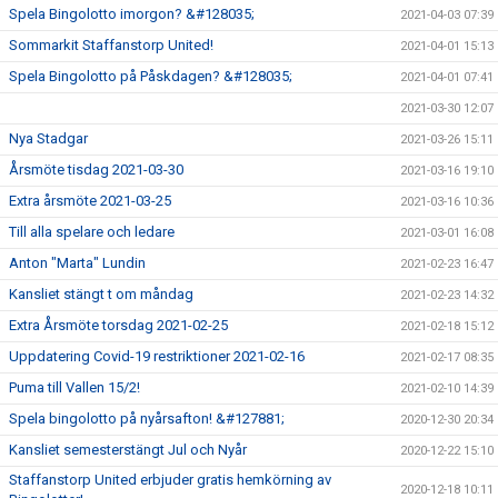
Spela Bingolotto imorgon? &#128035;
2021-04-03 07:39
Sommarkit Staffanstorp United!
2021-04-01 15:13
Spela Bingolotto på Påskdagen? &#128035;
2021-04-01 07:41
2021-03-30 12:07
Nya Stadgar
2021-03-26 15:11
Årsmöte tisdag 2021-03-30
2021-03-16 19:10
Extra årsmöte 2021-03-25
2021-03-16 10:36
Till alla spelare och ledare
2021-03-01 16:08
Anton "Marta" Lundin
2021-02-23 16:47
Kansliet stängt t om måndag
2021-02-23 14:32
Extra Årsmöte torsdag 2021-02-25
2021-02-18 15:12
Uppdatering Covid-19 restriktioner 2021-02-16
2021-02-17 08:35
Puma till Vallen 15/2!
2021-02-10 14:39
Spela bingolotto på nyårsafton! &#127881;
2020-12-30 20:34
Kansliet semesterstängt Jul och Nyår
2020-12-22 15:10
Staffanstorp United erbjuder gratis hemkörning av
2020-12-18 10:11