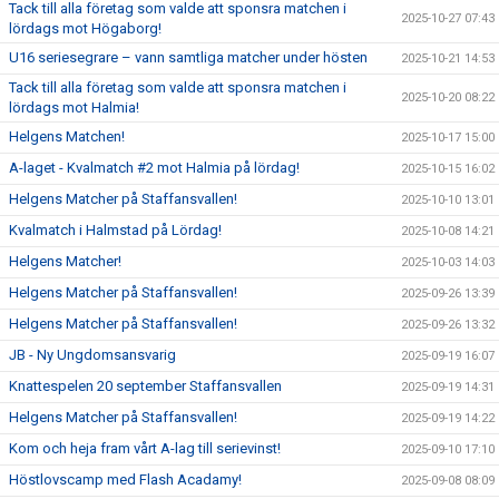
Tack till alla företag som valde att sponsra matchen i
2025-10-27 07:43
lördags mot Högaborg!
U16 seriesegrare – vann samtliga matcher under hösten
2025-10-21 14:53
Tack till alla företag som valde att sponsra matchen i
2025-10-20 08:22
lördags mot Halmia!
Helgens Matchen!
2025-10-17 15:00
A-laget - Kvalmatch #2 mot Halmia på lördag!
2025-10-15 16:02
Helgens Matcher på Staffansvallen!
2025-10-10 13:01
Kvalmatch i Halmstad på Lördag!
2025-10-08 14:21
Helgens Matcher!
2025-10-03 14:03
Helgens Matcher på Staffansvallen!
2025-09-26 13:39
Helgens Matcher på Staffansvallen!
2025-09-26 13:32
JB - Ny Ungdomsansvarig
2025-09-19 16:07
Knattespelen 20 september Staffansvallen
2025-09-19 14:31
Helgens Matcher på Staffansvallen!
2025-09-19 14:22
Kom och heja fram vårt A-lag till serievinst!
2025-09-10 17:10
Höstlovscamp med Flash Acadamy!
2025-09-08 08:09