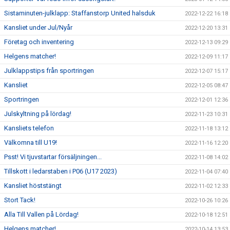
Sistaminuten-julklapp: Staffanstorp United halsduk
2022-12-22 16:18
Kansliet under Jul/Nyår
2022-12-20 13:31
Företag och inventering
2022-12-13 09:29
Helgens matcher!
2022-12-09 11:17
Julklappstips från sportringen
2022-12-07 15:17
Kansliet
2022-12-05 08:47
Sportringen
2022-12-01 12:36
Julskyltning på lördag!
2022-11-23 10:31
Kansliets telefon
2022-11-18 13:12
Välkomna till U19!
2022-11-16 12:20
Psst! Vi tjuvstartar försäljningen...
2022-11-08 14:02
Tillskott i ledarstaben i P06 (U17 2023)
2022-11-04 07:40
Kansliet höststängt
2022-11-02 12:33
Stort Tack!
2022-10-26 10:26
Alla Till Vallen på Lördag!
2022-10-18 12:51
Helgens matcher!
2022-10-14 13:53