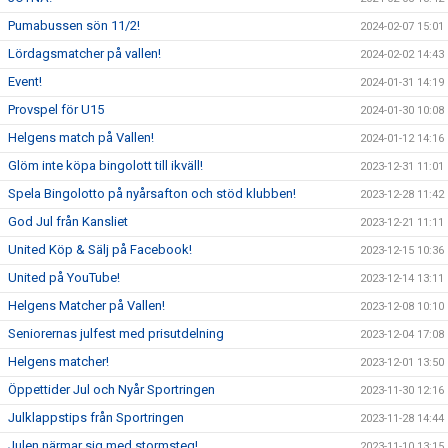
Pumabussen sön 11/2!
2024-02-07 15:01
Lördagsmatcher på vallen!
2024-02-02 14:43
Event!
2024-01-31 14:19
Provspel för U15
2024-01-30 10:08
Helgens match på Vallen!
2024-01-12 14:16
Glöm inte köpa bingolott till ikväll!
2023-12-31 11:01
Spela Bingolotto på nyårsafton och stöd klubben!
2023-12-28 11:42
God Jul från Kansliet
2023-12-21 11:11
United Köp & Sälj på Facebook!
2023-12-15 10:36
United på YouTube!
2023-12-14 13:11
Helgens Matcher på Vallen!
2023-12-08 10:10
Seniorernas julfest med prisutdelning
2023-12-04 17:08
Helgens matcher!
2023-12-01 13:50
Öppettider Jul och Nyår Sportringen
2023-11-30 12:16
Julklappstips från Sportringen
2023-11-28 14:44
Julen närmar sig med stormsteg!
2023-11-10 13:15