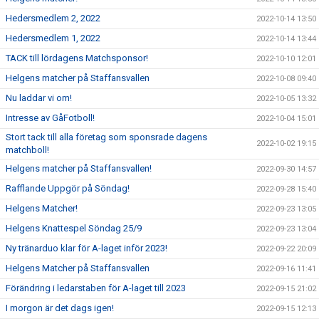
Hedersmedlem 2, 2022
2022-10-14 13:50
Hedersmedlem 1, 2022
2022-10-14 13:44
TACK till lördagens Matchsponsor!
2022-10-10 12:01
Helgens matcher på Staffansvallen
2022-10-08 09:40
Nu laddar vi om!
2022-10-05 13:32
Intresse av GåFotboll!
2022-10-04 15:01
Stort tack till alla företag som sponsrade dagens
2022-10-02 19:15
matchboll!
Helgens matcher på Staffansvallen!
2022-09-30 14:57
Rafflande Uppgör på Söndag!
2022-09-28 15:40
Helgens Matcher!
2022-09-23 13:05
Helgens Knattespel Söndag 25/9
2022-09-23 13:04
Ny tränarduo klar för A-laget inför 2023!
2022-09-22 20:09
Helgens Matcher på Staffansvallen
2022-09-16 11:41
Förändring i ledarstaben för A-laget till 2023
2022-09-15 21:02
I morgon är det dags igen!
2022-09-15 12:13