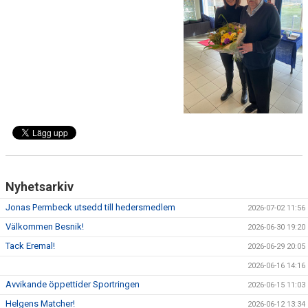
KLÄDPROFIL
LEDARINFORMATION
STYRELSE/SEKTIONER
KONTAKT/KANSLI
PARTNERS
OM SUFC
Nyhetsarkiv
Jonas Permbeck utsedd till hedersmedlem
2026-07-02 11:56
Välkommen Besnik!
2026-06-30 19:20
Tack Eremal!
2026-06-29 20:05
2026-06-16 14:16
Avvikande öppettider Sportringen
2026-06-15 11:03
Helgens Matcher!
2026-06-12 13:34