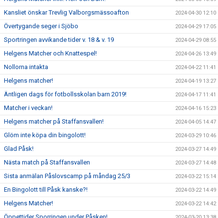
Kansliet önskar Trevlig Valborgsmässoafton
2024-04-30 12:10
Övertygande seger i Sjöbo
2024-04-29 17:05
Sportringen avvikande tider v. 18 & v. 19
2024-04-29 08:55
Helgens Matcher och Knattespel!
2024-04-26 13:49
Nollorna intakta
2024-04-22 11:41
Helgens matcher!
2024-04-19 13:27
Äntligen dags för fotbollsskolan barn 2019!
2024-04-17 11:41
Matcher i veckan!
2024-04-16 15:23
Helgens matcher på Staffansvallen!
2024-04-05 14:47
Glöm inte köpa din bingolott!
2024-03-29 10:46
Glad Påsk!
2024-03-27 14:49
Nästa match på Staffansvallen
2024-03-27 14:48
Sista anmälan Påslovscamp på måndag 25/3
2024-03-22 15:14
En Bingolott till Påsk kanske?!
2024-03-22 14:49
Helgens Matcher!
2024-03-22 14:42
Öppettider Sporringen under Påsken!
2024-03-20 13:38