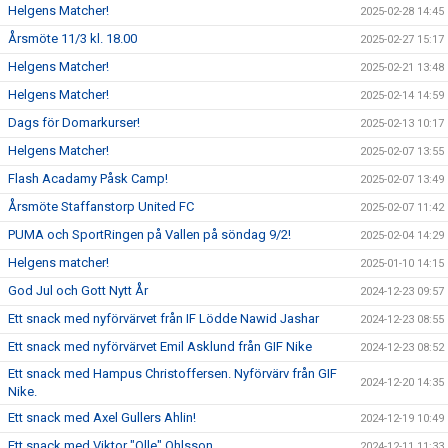
Helgens Matcher!
2025-02-28 14:45
Årsmöte 11/3 kl. 18.00
2025-02-27 15:17
Helgens Matcher!
2025-02-21 13:48
Helgens Matcher!
2025-02-14 14:59
Dags för Domarkurser!
2025-02-13 10:17
Helgens Matcher!
2025-02-07 13:55
Flash Acadamy Påsk Camp!
2025-02-07 13:49
Årsmöte Staffanstorp United FC
2025-02-07 11:42
PUMA och SportRingen på Vallen på söndag 9/2!
2025-02-04 14:29
Helgens matcher!
2025-01-10 14:15
God Jul och Gott Nytt År
2024-12-23 09:57
Ett snack med nyförvärvet från IF Lödde Nawid Jashar
2024-12-23 08:55
Ett snack med nyförvärvet Emil Asklund från GIF Nike
2024-12-23 08:52
Ett snack med Hampus Christoffersen. Nyförvärv från GIF
2024-12-20 14:35
Nike.
Ett snack med Axel Gullers Ahlin!
2024-12-19 10:49
Ett snack med Viktor "Olle" Ohlsson
2024-12-11 11:33