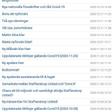
Bingolotter!
Nya nationella föreskrifter och råd Covid-19
2020-12-14 14:04
Ännu ett nyförvärv
2020-12-11 11:50
Två nya värvningar
2020-12-11 11:48
Vår nya Juniortränare
2020-12-11 11:08
Martin Silva klar
2020-12-10 16:32
Nästa nyförvärv klart!
2020-12-01 15:11
Ny Målvakt klar Herr
2020-11-25 11:55
Uppdaterade riktlinjer gällande Covid19 (2020-11-20)
2020-11-20 15:44
Ny spelare Herr
2020-11-20 11:31
Bollrummet!
2020-11-15 19:23
Ny spelande assisterande till A-laget
2020-11-11 13:54
Samarbete mellan Staffanstorp United och Torns IF
2020-11-08 13:15
Chans att bli miljonär och samtidigt stödja Staffanstorp
2020-10-30 10:13
United?
Ny tränare klar för Staffanstorp United!
2020-10-28 20:54
Uppdaterade riktlinjer gällande Covid19 (2020-10-28)
2020-10-28 20:36