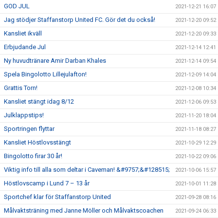
GOD JUL
2021-12-21 16:07
Jag stödjer Staffanstorp United FC. Gör det du också!
2021-12-20 09:52
Kansliet ikväll
2021-12-20 09:33
Erbjudande Jul
2021-12-14 12:41
Ny huvudtränare Amir Darban Khales
2021-12-14 09:54
Spela Bingolotto Lillejulafton!
2021-12-09 14:04
Grattis Torn!
2021-12-08 10:34
Kansliet stängt idag 8/12
2021-12-06 09:53
Julklappstips!
2021-11-20 18:04
Sportringen flyttar
2021-11-18 08:27
Kansliet Höstlovsstängt
2021-10-29 12:29
Bingolotto firar 30 år!
2021-10-22 09:06
Viktig info till alla som deltar i Caveman! &#9757;&#128515;
2021-10-06 15:57
Höstlovscamp i Lund 7 – 13 år
2021-10-01 11:28
Sportchef klar för Staffanstorp United
2021-09-28 08:16
Målvaktsträning med Janne Möller och Målvaktscoachen
2021-09-24 06:33