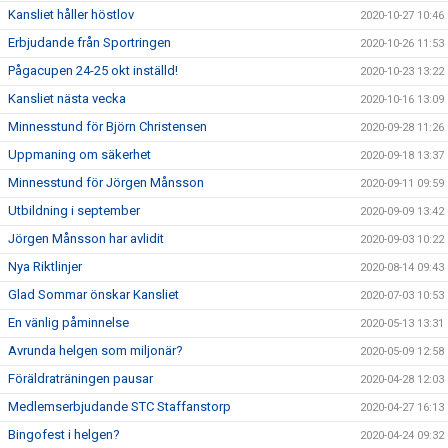
Kansliet håller höstlov
2020-10-27 10:46
Erbjudande från Sportringen
2020-10-26 11:53
Pågacupen 24-25 okt inställd!
2020-10-23 13:22
Kansliet nästa vecka
2020-10-16 13:09
Minnesstund för Björn Christensen
2020-09-28 11:26
Uppmaning om säkerhet
2020-09-18 13:37
Minnesstund för Jörgen Månsson
2020-09-11 09:59
Utbildning i september
2020-09-09 13:42
Jörgen Månsson har avlidit
2020-09-03 10:22
Nya Riktlinjer
2020-08-14 09:43
Glad Sommar önskar Kansliet
2020-07-03 10:53
En vänlig påminnelse
2020-05-13 13:31
Avrunda helgen som miljonär?
2020-05-09 12:58
Föräldraträningen pausar
2020-04-28 12:03
Medlemserbjudande STC Staffanstorp
2020-04-27 16:13
Bingofest i helgen?
2020-04-24 09:32