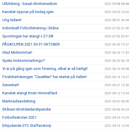
Utbildning - basal idrottsmedicin
2021-09-08 08:48
Kansliet öppnar på tisdag igen
2021-09-02 16:02
Ung ledare!
2021-08-31 06:48
Individuell Fotbollsträning i Skåne
2021-07-02 21:40
Sportringen har stängt v 27-28!
2021-07-02 05:41
PÅGACUPEN 2021 30-31 OKTOBER
2021-06-30 19:27
Glad Midsommar!
2021-06-24 11:42
Spela midsommarbingo?
2021-06-22 06:18
Vi är på gång igen som förening, vilket är så härligt!
2021-06-16 09:48
Föräldrarträningen "CaveMan" har startat på Vallen!
2021-06-14 10:27
Seriestart!
2021-05-21 13:20
Kansliet stängt Kristi Himmelfärd
2021-05-12 13:54
Marknadsavdelning
2021-05-07 06:00
Skånes Idrottsledarstipendie
2021-05-06 06:23
Fotbollsskolan 2021
2021-04-23 13:29
Erbjudande STC Staffanstorp
2021-04-16 12:04