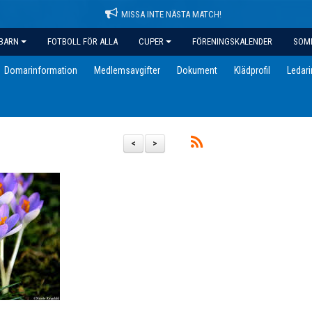
MISSA INTE NÄSTA MATCH!
BARN
FOTBOLL FÖR ALLA
CUPER
FÖRENINGSKALENDER
SOM
Domarinformation
Medlemsavgifter
Dokument
Klädprofil
Ledar
<
>