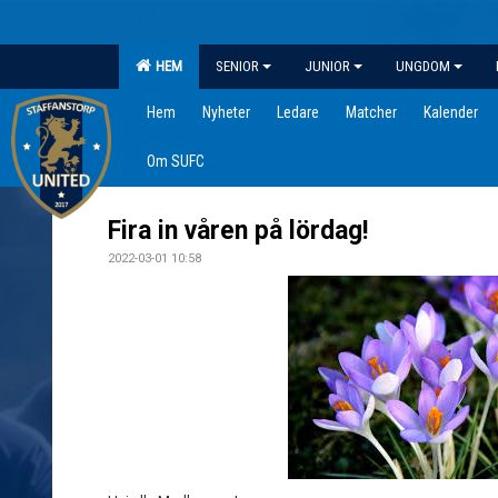
HEM
SENIOR
JUNIOR
UNGDOM
Hem
Nyheter
Ledare
Matcher
Kalender
Om SUFC
Fira in våren på lördag!
2022-03-01 10:58