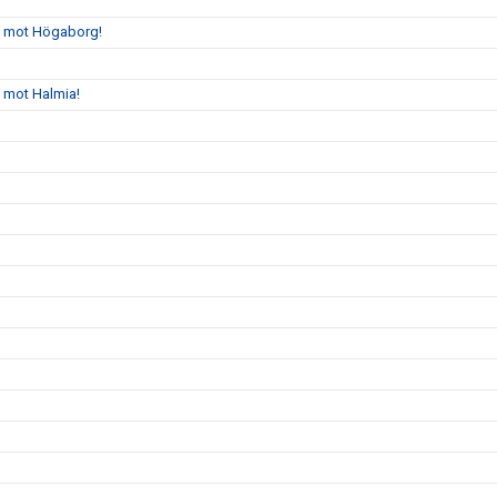
gs mot Högaborg!
s mot Halmia!