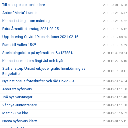
Till alla spelare och ledare
2021-03-01 16:08
Anton "Marta" Lundin
2021-02-23 16:47
Kansliet stängt t om måndag
2021-02-23 14:32
Extra Årsmöte torsdag 2021-02-25
2021-02-18 15:12
Uppdatering Covid-19 restriktioner 2021-02-16
2021-02-17 08:35
Puma till Vallen 15/2!
2021-02-10 14:39
Spela bingolotto på nyårsafton! &#127881;
2020-12-30 20:34
Kansliet semesterstängt Jul och Nyår
2020-12-22 15:10
Staffanstorp United erbjuder gratis hemkörning av
2020-12-18 10:11
Bingolotter!
Nya nationella föreskrifter och råd Covid-19
2020-12-14 14:04
Ännu ett nyförvärv
2020-12-11 11:50
Två nya värvningar
2020-12-11 11:48
Vår nya Juniortränare
2020-12-11 11:08
Martin Silva klar
2020-12-10 16:32
Nästa nyförvärv klart!
2020-12-01 15:11