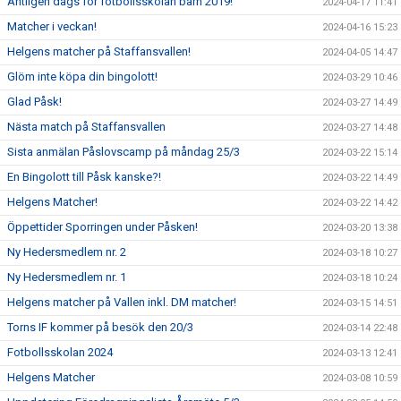
Äntligen dags för fotbollsskolan barn 2019!
2024-04-17 11:41
Matcher i veckan!
2024-04-16 15:23
Helgens matcher på Staffansvallen!
2024-04-05 14:47
Glöm inte köpa din bingolott!
2024-03-29 10:46
Glad Påsk!
2024-03-27 14:49
Nästa match på Staffansvallen
2024-03-27 14:48
Sista anmälan Påslovscamp på måndag 25/3
2024-03-22 15:14
En Bingolott till Påsk kanske?!
2024-03-22 14:49
Helgens Matcher!
2024-03-22 14:42
Öppettider Sporringen under Påsken!
2024-03-20 13:38
Ny Hedersmedlem nr. 2
2024-03-18 10:27
Ny Hedersmedlem nr. 1
2024-03-18 10:24
Helgens matcher på Vallen inkl. DM matcher!
2024-03-15 14:51
Torns IF kommer på besök den 20/3
2024-03-14 22:48
Fotbollsskolan 2024
2024-03-13 12:41
Helgens Matcher
2024-03-08 10:59