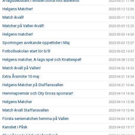
A-lagsdebutant i vinsten borta mot Bunkeflo
2023-05-21 17:48
Helgens Matcher!
2023-05-12 15:00
Match ikväll!
2023-05-11 15:13
Matcher på Vallen ikväll!
2023-05-09 15:25
Helgens matcher!
2023-05-05 14:50
Sportringen avvikande öppettider i Maj
2023-05-02 15:07
Fotbollsskolan start lör 6/5!
2023-05-02 13:47
Helgens matcher, A-lags spel och Knattespel!
2023-04-28 12:02
Match ikväll på Vallen!
2023-04-26 14:52
Extra Årsmöte 10 maj
2023-04-21 14:54
Helgens Matcher på Staffansvallen
2023-04-21 10:46
Hemmapremiär och City Gross sponsrar!
2023-04-14 14:56
Helgens Matcher
2023-04-14 13:38
Match ikväll Staffansvallen
2023-04-13 15:40
Första seriematchen hemma på Vallen
2023-04-04 14:25
Kansliet i Påsk
2023-04-03 19:17