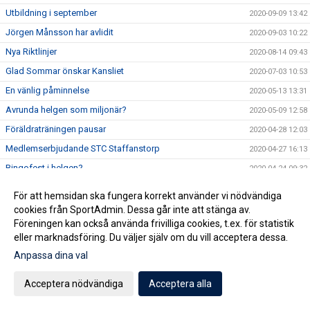
Utbildning i september
2020-09-09 13:42
Jörgen Månsson har avlidit
2020-09-03 10:22
Nya Riktlinjer
2020-08-14 09:43
Glad Sommar önskar Kansliet
2020-07-03 10:53
En vänlig påminnelse
2020-05-13 13:31
Avrunda helgen som miljonär?
2020-05-09 12:58
Föräldraträningen pausar
2020-04-28 12:03
Medlemserbjudande STC Staffanstorp
2020-04-27 16:13
Bingofest i helgen?
2020-04-24 09:32
Fotbollsskolan - Vi kör igång!
2020-04-20 14:45
För att hemsidan ska fungera korrekt använder vi nödvändiga
Vi ser hela tiden över vår tränarstab och är i behov av nya
cookies från SportAdmin. Dessa går inte att stänga av.
2020-04-20 07:13
krafter för åldrarna U15-U19 framöver.
Föreningen kan också använda frivilliga cookies, t.ex. för statistik
Köp Bingolotter & Sverigelotter så stödjer du Staffanstorp
eller marknadsföring. Du väljer själv om du vill acceptera dessa.
2020-04-17 06:15
United!
Anpassa dina val
Tjejcupen 2020 är tyvärr inställd!
2020-04-16 16:24
Acceptera nödvändiga
Acceptera alla
Virtuellt inträde 2020
2020-04-16 12:01
NYHET! Digitala Bingolotter!
2020-04-08 11:54