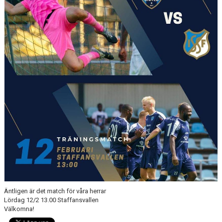
KLÄDPROFIL
LEDARINFORMATION
STYRELSE/SEKTIONER
KONTAKT/KANSLI
PARTNERS
OM SUFC
Äntligen är det match för våra herrar
Lördag 12/2 13.00 Staffansvallen
Välkomna!