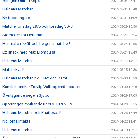
Äntligen United keps!
2024-06-04 08:41
Helgens Matcher!
2024-05-31 13:48
Ny trepoängare!
2024-05-31 11:09
Matcher onsdag 29/5 och torsdag 30/5!
2024-05-29 10:38
Storseger för Herrarna!
2024-05-27 09:24
Herrmatch ikväll och helgens matcher!
2024-05-24 12:55
Ett snack med Max Blomquist
2024-05-21 12:43
Helgens Matcher!
2024-05-17 14:17
Match ikväll!
2024-05-15 12:36
Helgens Matcher inkl. Herr och Dam!
2024-05-03 10:59
Kansliet önskar Trevlig Valborgsmässoafton
2024-04-30 12:10
Övertygande seger i Sjöbo
2024-04-29 17:05
Sportringen avvikande tider v. 18 & v. 19
2024-04-29 08:55
Helgens Matcher och Knattespel!
2024-04-26 13:49
Nollorna intakta
2024-04-22 11:41
Helgens matcher!
2024-04-19 13:27