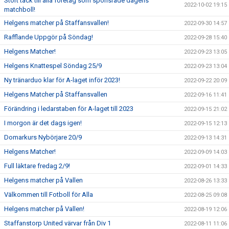
Stort tack till alla företag som sponsrade dagens
2022-10-02 19:15
matchboll!
Helgens matcher på Staffansvallen!
2022-09-30 14:57
Rafflande Uppgör på Söndag!
2022-09-28 15:40
Helgens Matcher!
2022-09-23 13:05
Helgens Knattespel Söndag 25/9
2022-09-23 13:04
Ny tränarduo klar för A-laget inför 2023!
2022-09-22 20:09
Helgens Matcher på Staffansvallen
2022-09-16 11:41
Förändring i ledarstaben för A-laget till 2023
2022-09-15 21:02
I morgon är det dags igen!
2022-09-15 12:13
Domarkurs Nybörjare 20/9
2022-09-13 14:31
Helgens Matcher!
2022-09-09 14:03
Full läktare fredag 2/9!
2022-09-01 14:33
Helgens matcher på Vallen
2022-08-26 13:33
Välkommen till Fotboll för Alla
2022-08-25 09:08
Helgens matcher på Vallen!
2022-08-19 12:06
Staffanstorp United värvar från Div 1
2022-08-11 11:06