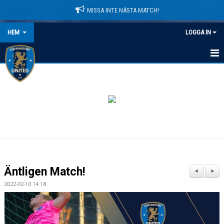
MISSA INTE NÄSTA MATCH!
HEM
LOGGA IN
HEM
NYHETER
LEDARE
MATCHER
KALENDER
Äntligen Match!
<
>
DOMARINFORMATION
2022-02-10 14:18
MEDLEMSAVGIFTER
DOKUMENT