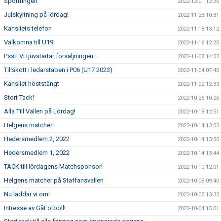
Sportringen
2022-12-01 12:36
Julskyltning på lördag!
2022-11-23 10:31
Kansliets telefon
2022-11-18 13:12
Välkomna till U19!
2022-11-16 12:20
Psst! Vi tjuvstartar försäljningen...
2022-11-08 14:02
Tillskott i ledarstaben i P06 (U17 2023)
2022-11-04 07:40
Kansliet höststängt
2022-11-02 12:33
Stort Tack!
2022-10-26 10:26
Alla Till Vallen på Lördag!
2022-10-18 12:51
Helgens matcher!
2022-10-14 13:53
Hedersmedlem 2, 2022
2022-10-14 13:50
Hedersmedlem 1, 2022
2022-10-14 13:44
TACK till lördagens Matchsponsor!
2022-10-10 12:01
Helgens matcher på Staffansvallen
2022-10-08 09:40
Nu laddar vi om!
2022-10-05 13:32
Intresse av GåFotboll!
2022-10-04 15:01