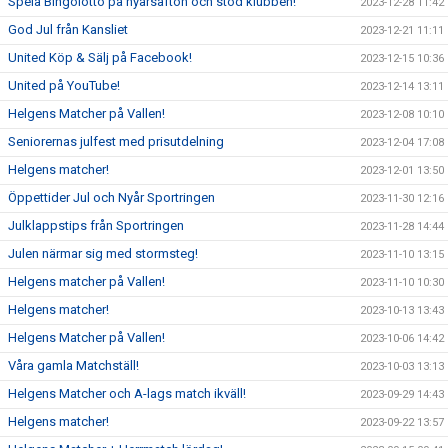
Spela Bingolotto på nyårsafton och stöd klubben!
2023-12-28 11:42
God Jul från Kansliet
2023-12-21 11:11
United Köp & Sälj på Facebook!
2023-12-15 10:36
United på YouTube!
2023-12-14 13:11
Helgens Matcher på Vallen!
2023-12-08 10:10
Seniorernas julfest med prisutdelning
2023-12-04 17:08
Helgens matcher!
2023-12-01 13:50
Öppettider Jul och Nyår Sportringen
2023-11-30 12:16
Julklappstips från Sportringen
2023-11-28 14:44
Julen närmar sig med stormsteg!
2023-11-10 13:15
Helgens matcher på Vallen!
2023-11-10 10:30
Helgens matcher!
2023-10-13 13:43
Helgens Matcher på Vallen!
2023-10-06 14:42
Våra gamla Matchställ!
2023-10-03 13:13
Helgens Matcher och A-lags match ikväll!
2023-09-29 14:43
Helgens matcher!
2023-09-22 13:57