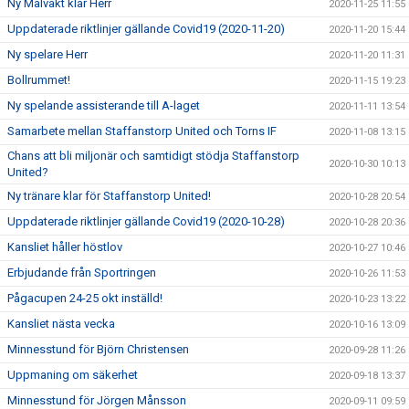
Ny Målvakt klar Herr
2020-11-25 11:55
Uppdaterade riktlinjer gällande Covid19 (2020-11-20)
2020-11-20 15:44
Ny spelare Herr
2020-11-20 11:31
Bollrummet!
2020-11-15 19:23
Ny spelande assisterande till A-laget
2020-11-11 13:54
Samarbete mellan Staffanstorp United och Torns IF
2020-11-08 13:15
Chans att bli miljonär och samtidigt stödja Staffanstorp
2020-10-30 10:13
United?
Ny tränare klar för Staffanstorp United!
2020-10-28 20:54
Uppdaterade riktlinjer gällande Covid19 (2020-10-28)
2020-10-28 20:36
Kansliet håller höstlov
2020-10-27 10:46
Erbjudande från Sportringen
2020-10-26 11:53
Pågacupen 24-25 okt inställd!
2020-10-23 13:22
Kansliet nästa vecka
2020-10-16 13:09
Minnesstund för Björn Christensen
2020-09-28 11:26
Uppmaning om säkerhet
2020-09-18 13:37
Minnesstund för Jörgen Månsson
2020-09-11 09:59