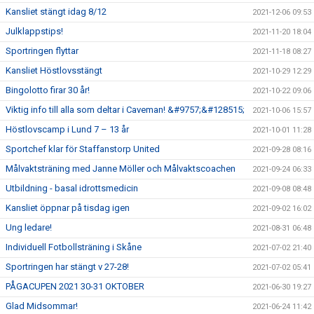
Kansliet stängt idag 8/12
2021-12-06 09:53
Julklappstips!
2021-11-20 18:04
Sportringen flyttar
2021-11-18 08:27
Kansliet Höstlovsstängt
2021-10-29 12:29
Bingolotto firar 30 år!
2021-10-22 09:06
Viktig info till alla som deltar i Caveman! &#9757;&#128515;
2021-10-06 15:57
Höstlovscamp i Lund 7 – 13 år
2021-10-01 11:28
Sportchef klar för Staffanstorp United
2021-09-28 08:16
Målvaktsträning med Janne Möller och Målvaktscoachen
2021-09-24 06:33
Utbildning - basal idrottsmedicin
2021-09-08 08:48
Kansliet öppnar på tisdag igen
2021-09-02 16:02
Ung ledare!
2021-08-31 06:48
Individuell Fotbollsträning i Skåne
2021-07-02 21:40
Sportringen har stängt v 27-28!
2021-07-02 05:41
PÅGACUPEN 2021 30-31 OKTOBER
2021-06-30 19:27
Glad Midsommar!
2021-06-24 11:42