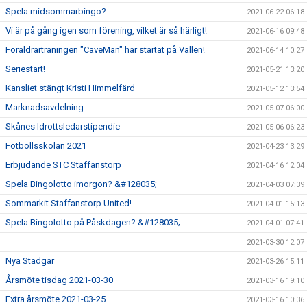
Spela midsommarbingo?
2021-06-22 06:18
Vi är på gång igen som förening, vilket är så härligt!
2021-06-16 09:48
Föräldrarträningen "CaveMan" har startat på Vallen!
2021-06-14 10:27
Seriestart!
2021-05-21 13:20
Kansliet stängt Kristi Himmelfärd
2021-05-12 13:54
Marknadsavdelning
2021-05-07 06:00
Skånes Idrottsledarstipendie
2021-05-06 06:23
Fotbollsskolan 2021
2021-04-23 13:29
Erbjudande STC Staffanstorp
2021-04-16 12:04
Spela Bingolotto imorgon? &#128035;
2021-04-03 07:39
Sommarkit Staffanstorp United!
2021-04-01 15:13
Spela Bingolotto på Påskdagen? &#128035;
2021-04-01 07:41
2021-03-30 12:07
Nya Stadgar
2021-03-26 15:11
Årsmöte tisdag 2021-03-30
2021-03-16 19:10
Extra årsmöte 2021-03-25
2021-03-16 10:36