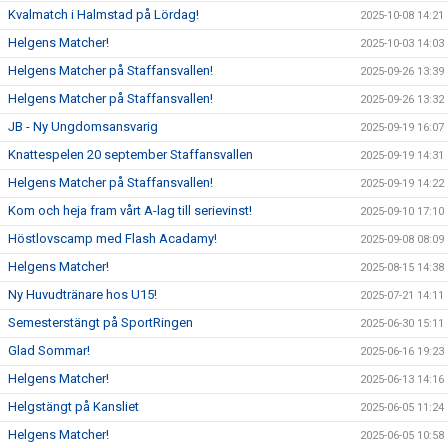
Kvalmatch i Halmstad på Lördag!
2025-10-08 14:21
Helgens Matcher!
2025-10-03 14:03
Helgens Matcher på Staffansvallen!
2025-09-26 13:39
Helgens Matcher på Staffansvallen!
2025-09-26 13:32
JB - Ny Ungdomsansvarig
2025-09-19 16:07
Knattespelen 20 september Staffansvallen
2025-09-19 14:31
Helgens Matcher på Staffansvallen!
2025-09-19 14:22
Kom och heja fram vårt A-lag till serievinst!
2025-09-10 17:10
Höstlovscamp med Flash Acadamy!
2025-09-08 08:09
Helgens Matcher!
2025-08-15 14:38
Ny Huvudtränare hos U15!
2025-07-21 14:11
Semesterstängt på SportRingen
2025-06-30 15:11
Glad Sommar!
2025-06-16 19:23
Helgens Matcher!
2025-06-13 14:16
Helgstängt på Kansliet
2025-06-05 11:24
Helgens Matcher!
2025-06-05 10:58