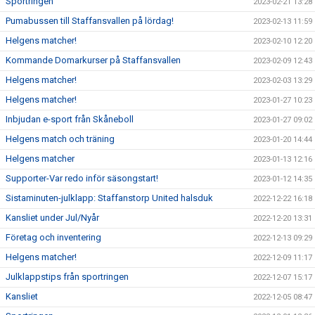
Sportringen
2023-02-21 13:28
Pumabussen till Staffansvallen på lördag!
2023-02-13 11:59
Helgens matcher!
2023-02-10 12:20
Kommande Domarkurser på Staffansvallen
2023-02-09 12:43
Helgens matcher!
2023-02-03 13:29
Helgens matcher!
2023-01-27 10:23
Inbjudan e-sport från Skåneboll
2023-01-27 09:02
Helgens match och träning
2023-01-20 14:44
Helgens matcher
2023-01-13 12:16
Supporter-Var redo inför säsongstart!
2023-01-12 14:35
Sistaminuten-julklapp: Staffanstorp United halsduk
2022-12-22 16:18
Kansliet under Jul/Nyår
2022-12-20 13:31
Företag och inventering
2022-12-13 09:29
Helgens matcher!
2022-12-09 11:17
Julklappstips från sportringen
2022-12-07 15:17
Kansliet
2022-12-05 08:47