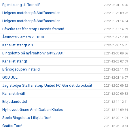
Egen talang till Torns IF
2022-02-01 14:26
Helgens matcher på Staffansvallen
2022-01-28 09:22
Helgens matcher på Staffansvallen
2022-01-21 14:34
Påverka Staffanstorp Uniteds framtid
2022-01-18 14:09
Årsmöte 29 mars kl. 18.30
2022-01-17 17:13
Kansliet stängt v. 1
2022-01-03 15:31
Bingolotto på nyårsafton? &#127881;
2021-12-30 09:56
Kansliet stängt
2021-12-28 07:09
Bråhögscupen inställd
2021-12-22 11:43
GOD JUL
2021-12-21 16:07
Jag stödjer Staffanstorp United FC. Gör det du också!
2021-12-20 09:52
Kansliet ikväll
2021-12-20 09:33
Erbjudande Jul
2021-12-14 12:41
Ny huvudtränare Amir Darban Khales
2021-12-14 09:54
Spela Bingolotto Lillejulafton!
2021-12-09 14:04
Grattis Torn!
2021-12-08 10:34