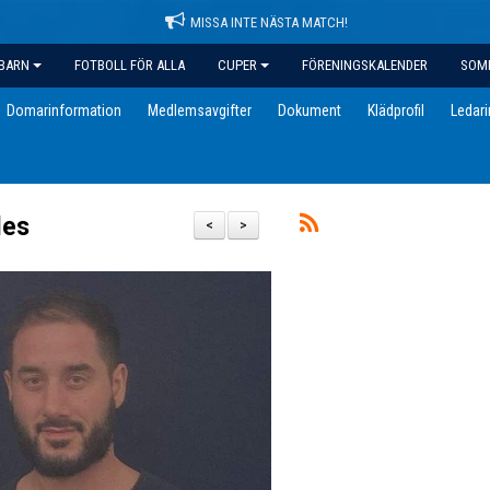
MISSA INTE NÄSTA MATCH!
BARN
FOTBOLL FÖR ALLA
CUPER
FÖRENINGSKALENDER
SOM
Domarinformation
Medlemsavgifter
Dokument
Klädprofil
Ledar
les
<
>