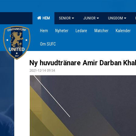
HEM
SENIOR
JUNIOR
UNGDOM
Hem
Nyheter
Ledare
Matcher
Kalender
Om SUFC
Ny huvudtränare Amir Darban Kha
2021-12-14 09:54