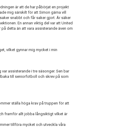
edningen är att de har påbörjat en projekt
ade mig särskilt för att Simon gärna vill
i saker snabbt och får saker gjort. Är säker
ektionen. En annan viktig del var att United
r på detta än att vara assisterande även om
t, vilket gynnar mig mycket i min
jag var assisterande i tre säsonger. Sen bar
tillbaka till seniorfotboll och skrev på som
mmer ställa höga krav på truppen för att
h framför allt jobba långsiktigt vilket är
ommer tillföra mycket och utveckla våra