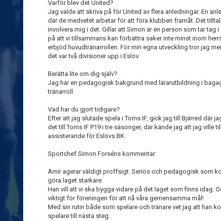
Varför blev det United?
Jag valde att skriva på för United av flera anledningar. En anl
där de medvetet arbetar för att föra klubben framåt. Det tilltal
involvera mig i det. Gillar att Simon är en person som tar tag 
på att vi tillsammans kan förbättra saker inte minst inom herrs
erbjöd huvudtränarrollen. För min egna utveckling tror jag me
det var två divisioner upp i Eslöv.
Berätta lite om dig själv?
Jag har en pedagogisk bakgrund med lärarutbildning i bagage
tränarroll.
Vad har du gjort tidigare?
Efter att jag slutade spela i Torns IF, gick jag till Bjärred där 
det till Torns IF P19 i tre säsonger, där kände jag att jag ville 
assisterande för Eslövs BK.
Sportchef Simon Forséns kommentar:
Amir agerar väldigt proffsigt. Seriös och pedagogisk som ko
göra laget starkare.
Han vill att vi ska bygga vidare på det laget som finns idag. Oc
viktigt för föreningen för att nå våra gemensamma mål!
Med sin rutin både som spelare och tränare vet jag att han k
spelare till nästa steg.