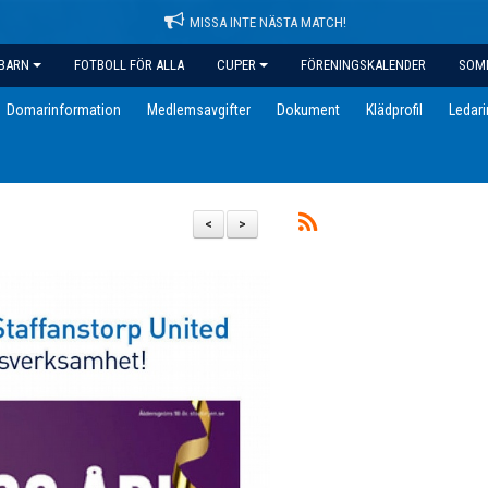
MISSA INTE NÄSTA MATCH!
BARN
FOTBOLL FÖR ALLA
CUPER
FÖRENINGSKALENDER
SOM
Domarinformation
Medlemsavgifter
Dokument
Klädprofil
Ledar
<
>