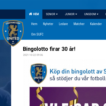
HEM
SENIOR
JUNIOR
UNGDOM
Hem
Nyheter
Ledare
Matcher
Kalender
Om SUFC
Bingolotto firar 30 år!
2021-10-22 09:06