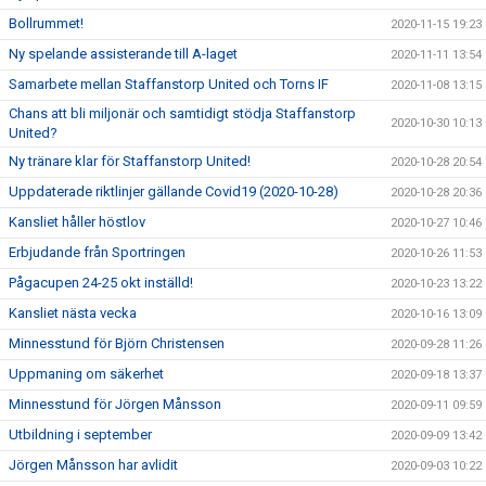
Bollrummet!
2020-11-15 19:23
Ny spelande assisterande till A-laget
2020-11-11 13:54
Samarbete mellan Staffanstorp United och Torns IF
2020-11-08 13:15
Chans att bli miljonär och samtidigt stödja Staffanstorp
2020-10-30 10:13
United?
Ny tränare klar för Staffanstorp United!
2020-10-28 20:54
Uppdaterade riktlinjer gällande Covid19 (2020-10-28)
2020-10-28 20:36
Kansliet håller höstlov
2020-10-27 10:46
Erbjudande från Sportringen
2020-10-26 11:53
Pågacupen 24-25 okt inställd!
2020-10-23 13:22
Kansliet nästa vecka
2020-10-16 13:09
Minnesstund för Björn Christensen
2020-09-28 11:26
Uppmaning om säkerhet
2020-09-18 13:37
Minnesstund för Jörgen Månsson
2020-09-11 09:59
Utbildning i september
2020-09-09 13:42
Jörgen Månsson har avlidit
2020-09-03 10:22