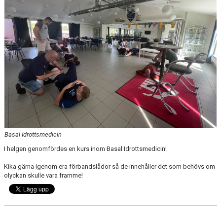
KLÄDPROFIL
LEDARINFORMATION
STYRELSE/SEKTIONER
KONTAKT/KANSLI
PARTNERS
OM SUFC
Basal Idrottsmedicin
I helgen genomfördes en kurs inom Basal Idrottsmedicin!
Kika gärna igenom era förbandslådor så de innehåller det som behövs om
olyckan skulle vara framme!