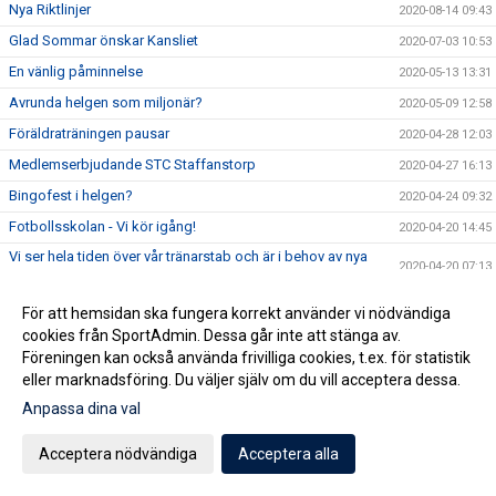
Nya Riktlinjer
2020-08-14 09:43
Glad Sommar önskar Kansliet
2020-07-03 10:53
En vänlig påminnelse
2020-05-13 13:31
Avrunda helgen som miljonär?
2020-05-09 12:58
Föräldraträningen pausar
2020-04-28 12:03
Medlemserbjudande STC Staffanstorp
2020-04-27 16:13
Bingofest i helgen?
2020-04-24 09:32
Fotbollsskolan - Vi kör igång!
2020-04-20 14:45
Vi ser hela tiden över vår tränarstab och är i behov av nya
2020-04-20 07:13
krafter för åldrarna U15-U19 framöver.
Köp Bingolotter & Sverigelotter så stödjer du Staffanstorp
För att hemsidan ska fungera korrekt använder vi nödvändiga
2020-04-17 06:15
United!
cookies från SportAdmin. Dessa går inte att stänga av.
Tjejcupen 2020 är tyvärr inställd!
2020-04-16 16:24
Föreningen kan också använda frivilliga cookies, t.ex. för statistik
eller marknadsföring. Du väljer själv om du vill acceptera dessa.
Virtuellt inträde 2020
2020-04-16 12:01
Anpassa dina val
NYHET! Digitala Bingolotter!
2020-04-08 11:54
Kansliet Påskstängt
2020-04-08 10:20
Acceptera nödvändiga
Acceptera alla
Uppdatering gällande träningar och träningsmatcher
2020-04-07 09:30