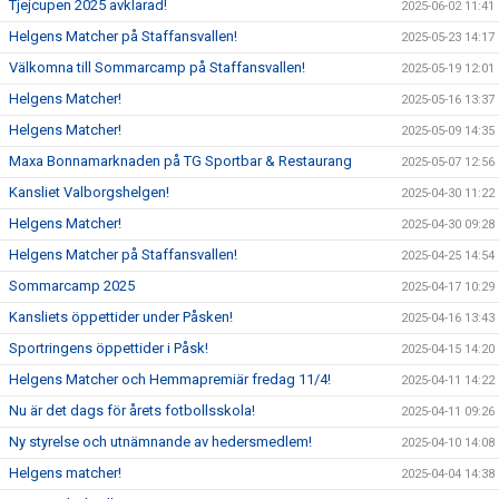
Tjejcupen 2025 avklarad!
2025-06-02 11:41
Helgens Matcher på Staffansvallen!
2025-05-23 14:17
Välkomna till Sommarcamp på Staffansvallen!
2025-05-19 12:01
Helgens Matcher!
2025-05-16 13:37
Helgens Matcher!
2025-05-09 14:35
Maxa Bonnamarknaden på TG Sportbar & Restaurang
2025-05-07 12:56
Kansliet Valborgshelgen!
2025-04-30 11:22
Helgens Matcher!
2025-04-30 09:28
Helgens Matcher på Staffansvallen!
2025-04-25 14:54
Sommarcamp 2025
2025-04-17 10:29
Kansliets öppettider under Påsken!
2025-04-16 13:43
Sportringens öppettider i Påsk!
2025-04-15 14:20
Helgens Matcher och Hemmapremiär fredag 11/4!
2025-04-11 14:22
Nu är det dags för årets fotbollsskola!
2025-04-11 09:26
Ny styrelse och utnämnande av hedersmedlem!
2025-04-10 14:08
Helgens matcher!
2025-04-04 14:38