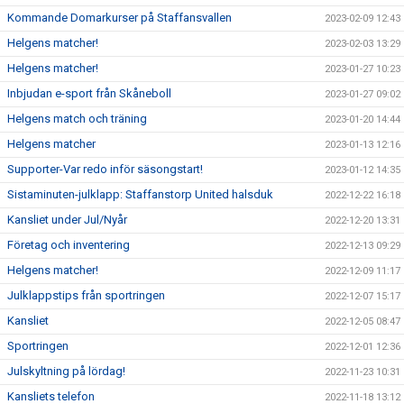
Kommande Domarkurser på Staffansvallen
2023-02-09 12:43
Helgens matcher!
2023-02-03 13:29
Helgens matcher!
2023-01-27 10:23
Inbjudan e-sport från Skåneboll
2023-01-27 09:02
Helgens match och träning
2023-01-20 14:44
Helgens matcher
2023-01-13 12:16
Supporter-Var redo inför säsongstart!
2023-01-12 14:35
Sistaminuten-julklapp: Staffanstorp United halsduk
2022-12-22 16:18
Kansliet under Jul/Nyår
2022-12-20 13:31
Företag och inventering
2022-12-13 09:29
Helgens matcher!
2022-12-09 11:17
Julklappstips från sportringen
2022-12-07 15:17
Kansliet
2022-12-05 08:47
Sportringen
2022-12-01 12:36
Julskyltning på lördag!
2022-11-23 10:31
Kansliets telefon
2022-11-18 13:12