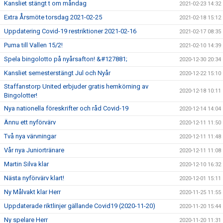
Kansliet stängt t om måndag
2021-02-23 14:32
Extra Årsmöte torsdag 2021-02-25
2021-02-18 15:12
Uppdatering Covid-19 restriktioner 2021-02-16
2021-02-17 08:35
Puma till Vallen 15/2!
2021-02-10 14:39
Spela bingolotto på nyårsafton! &#127881;
2020-12-30 20:34
Kansliet semesterstängt Jul och Nyår
2020-12-22 15:10
Staffanstorp United erbjuder gratis hemkörning av
2020-12-18 10:11
Bingolotter!
Nya nationella föreskrifter och råd Covid-19
2020-12-14 14:04
Ännu ett nyförvärv
2020-12-11 11:50
Två nya värvningar
2020-12-11 11:48
Vår nya Juniortränare
2020-12-11 11:08
Martin Silva klar
2020-12-10 16:32
Nästa nyförvärv klart!
2020-12-01 15:11
Ny Målvakt klar Herr
2020-11-25 11:55
Uppdaterade riktlinjer gällande Covid19 (2020-11-20)
2020-11-20 15:44
Ny spelare Herr
2020-11-20 11:31