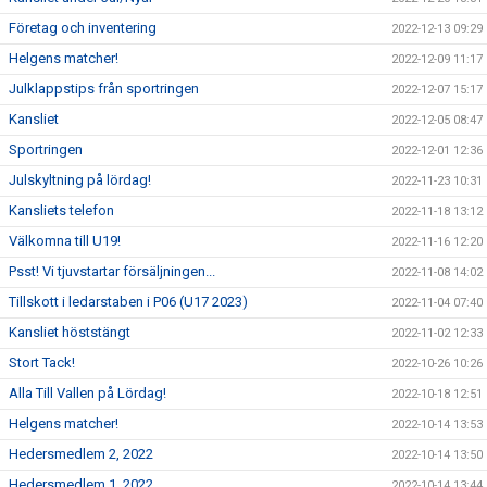
Företag och inventering
2022-12-13 09:29
Helgens matcher!
2022-12-09 11:17
Julklappstips från sportringen
2022-12-07 15:17
Kansliet
2022-12-05 08:47
Sportringen
2022-12-01 12:36
Julskyltning på lördag!
2022-11-23 10:31
Kansliets telefon
2022-11-18 13:12
Välkomna till U19!
2022-11-16 12:20
Psst! Vi tjuvstartar försäljningen...
2022-11-08 14:02
Tillskott i ledarstaben i P06 (U17 2023)
2022-11-04 07:40
Kansliet höststängt
2022-11-02 12:33
Stort Tack!
2022-10-26 10:26
Alla Till Vallen på Lördag!
2022-10-18 12:51
Helgens matcher!
2022-10-14 13:53
Hedersmedlem 2, 2022
2022-10-14 13:50
Hedersmedlem 1, 2022
2022-10-14 13:44