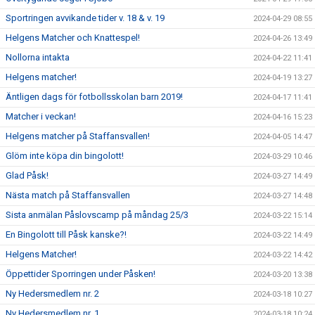
Sportringen avvikande tider v. 18 & v. 19
2024-04-29 08:55
Helgens Matcher och Knattespel!
2024-04-26 13:49
Nollorna intakta
2024-04-22 11:41
Helgens matcher!
2024-04-19 13:27
Äntligen dags för fotbollsskolan barn 2019!
2024-04-17 11:41
Matcher i veckan!
2024-04-16 15:23
Helgens matcher på Staffansvallen!
2024-04-05 14:47
Glöm inte köpa din bingolott!
2024-03-29 10:46
Glad Påsk!
2024-03-27 14:49
Nästa match på Staffansvallen
2024-03-27 14:48
Sista anmälan Påslovscamp på måndag 25/3
2024-03-22 15:14
En Bingolott till Påsk kanske?!
2024-03-22 14:49
Helgens Matcher!
2024-03-22 14:42
Öppettider Sporringen under Påsken!
2024-03-20 13:38
Ny Hedersmedlem nr. 2
2024-03-18 10:27
Ny Hedersmedlem nr. 1
2024-03-18 10:24