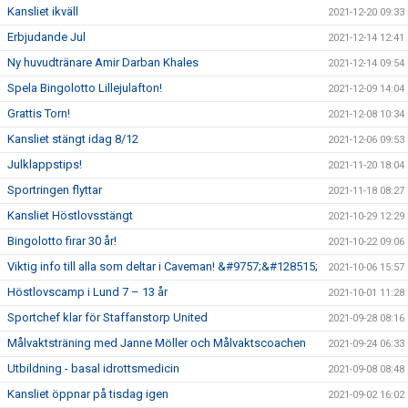
Kansliet ikväll
2021-12-20 09:33
Erbjudande Jul
2021-12-14 12:41
Ny huvudtränare Amir Darban Khales
2021-12-14 09:54
Spela Bingolotto Lillejulafton!
2021-12-09 14:04
Grattis Torn!
2021-12-08 10:34
Kansliet stängt idag 8/12
2021-12-06 09:53
Julklappstips!
2021-11-20 18:04
Sportringen flyttar
2021-11-18 08:27
Kansliet Höstlovsstängt
2021-10-29 12:29
Bingolotto firar 30 år!
2021-10-22 09:06
Viktig info till alla som deltar i Caveman! &#9757;&#128515;
2021-10-06 15:57
Höstlovscamp i Lund 7 – 13 år
2021-10-01 11:28
Sportchef klar för Staffanstorp United
2021-09-28 08:16
Målvaktsträning med Janne Möller och Målvaktscoachen
2021-09-24 06:33
Utbildning - basal idrottsmedicin
2021-09-08 08:48
Kansliet öppnar på tisdag igen
2021-09-02 16:02