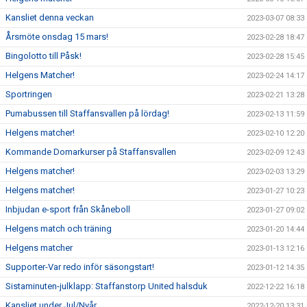
Kansliet denna veckan
2023-03-07 08:33
Årsmöte onsdag 15 mars!
2023-02-28 18:47
Bingolotto till Påsk!
2023-02-28 15:45
Helgens Matcher!
2023-02-24 14:17
Sportringen
2023-02-21 13:28
Pumabussen till Staffansvallen på lördag!
2023-02-13 11:59
Helgens matcher!
2023-02-10 12:20
Kommande Domarkurser på Staffansvallen
2023-02-09 12:43
Helgens matcher!
2023-02-03 13:29
Helgens matcher!
2023-01-27 10:23
Inbjudan e-sport från Skåneboll
2023-01-27 09:02
Helgens match och träning
2023-01-20 14:44
Helgens matcher
2023-01-13 12:16
Supporter-Var redo inför säsongstart!
2023-01-12 14:35
Sistaminuten-julklapp: Staffanstorp United halsduk
2022-12-22 16:18
Kansliet under Jul/Nyår
2022-12-20 13:31