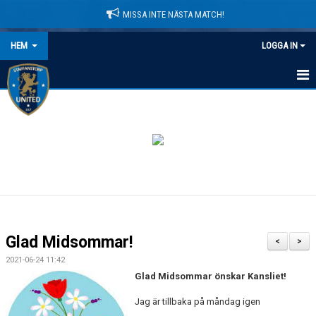
MISSA INTE NÄSTA MATCH!
HEM
LOGGA IN
HEM
NYHETER
LEDARE
MATCHER
KALENDER
Glad Midsommar!
<
>
DOMARINFORMATION
2021-06-24 11:42
Glad Midsommar önskar Kansliet!
MEDLEMSAVGIFTER
Jag är tillbaka på måndag igen
DOKUMENT