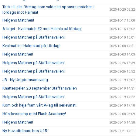
Tack till alla företag som valde att sponsra matchen i
2025-10-20 08:22
lördags mot Halmia!
Helgens Matchen!
2025-10-17 15:00
A-laget - Kvalmatch #2 mot Halmia på lördag!
2025-10-15 16:02
Helgens Matcher på Staffansvallen!
2025-10-10 13:01
Kvalmatch i Halmstad på Lördag!
2025-10-08 14:21
Helgens Matcher!
2025-10-03 14:03
Helgens Matcher på Staffansvallen!
2025-09-26 13:39
Helgens Matcher på Staffansvallen!
2025-09-26 13:32
JB - Ny Ungdomsansvarig
2025-09-19 16:07
Knattespelen 20 september Staffansvallen
2025-09-19 14:31
Helgens Matcher på Staffansvallen!
2025-09-19 14:22
Kom och heja fram vårt A-lag till serievinst!
2025-09-10 17:10
Höstlovscamp med Flash Acadamy!
2025-09-08 08:09
Helgens Matcher!
2025-08-15 14:38
Ny Huvudtränare hos U15!
2025-07-21 14:11