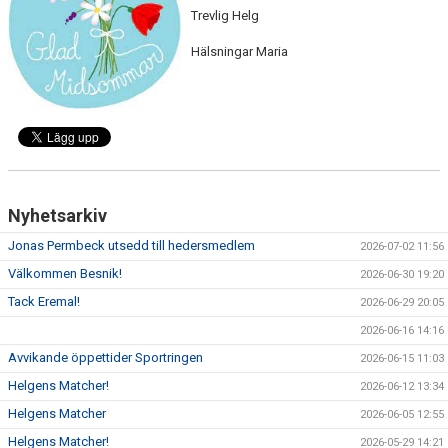
Trevlig Helg
KLÄDPROFIL
Hälsningar Maria
LEDARINFORMATION
STYRELSE/SEKTIONER
KONTAKT/KANSLI
Nyhetsarkiv
PARTNERS
Jonas Permbeck utsedd till hedersmedlem
2026-07-02 11:56
OM SUFC
Välkommen Besnik!
2026-06-30 19:20
Tack Eremal!
2026-06-29 20:05
2026-06-16 14:16
Avvikande öppettider Sportringen
2026-06-15 11:03
Helgens Matcher!
2026-06-12 13:34
Helgens Matcher
2026-06-05 12:55
Helgens Matcher!
2026-05-29 14:21