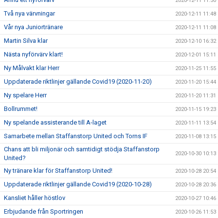
2020-12-11 11:50
Två nya värvningar
2020-12-11 11:48
Vår nya Juniortränare
2020-12-11 11:08
Martin Silva klar
2020-12-10 16:32
Nästa nyförvärv klart!
2020-12-01 15:11
Ny Målvakt klar Herr
2020-11-25 11:55
Uppdaterade riktlinjer gällande Covid19 (2020-11-20)
2020-11-20 15:44
Ny spelare Herr
2020-11-20 11:31
Bollrummet!
2020-11-15 19:23
Ny spelande assisterande till A-laget
2020-11-11 13:54
Samarbete mellan Staffanstorp United och Torns IF
2020-11-08 13:15
Chans att bli miljonär och samtidigt stödja Staffanstorp
2020-10-30 10:13
United?
Ny tränare klar för Staffanstorp United!
2020-10-28 20:54
Uppdaterade riktlinjer gällande Covid19 (2020-10-28)
2020-10-28 20:36
Kansliet håller höstlov
2020-10-27 10:46
Erbjudande från Sportringen
2020-10-26 11:53