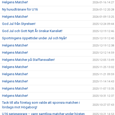
Helgens Matcher!
2026-01-16 14:27
Ny huvudtränare för U16
2026-01-12 20:28
Helgens Matcher!
2026-01-09 13:25
God Jul från Styrelsen!
2025-12-24 09:44
God Jul och Gott Nytt År önskar Kansliet!
2025-12-19 12:46
Sportringens öppettider under Jul och Nyår!
2025-12-19 12:40
Helgens Matcher!
2025-12-19 12:38
Helgens Matcher!
2025-12-12 14:59
Helgens Matcher på Staffansvallen!
2025-12-05 13:49
Helgens Matcher!
2025-11-25 13:02
Helgens Matcher!
2025-11-21 09:59
Helgens Matcher!
2025-11-14 14:43
Helgens Matcher!
2025-11-07 13:35
Helgens Matcher!
2025-10-31 12:37
Tack till alla företag som valde att sponsra matchen i
2025-10-27 07:43
lördags mot Högaborg!
U16 seriesegrare – vann samtliga matcher under hösten
2025-10-21 14:53