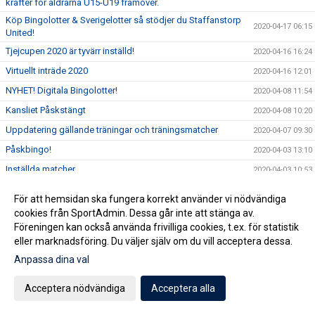
krafter för åldrarna U15-U19 framöver.
Köp Bingolotter & Sverigelotter så stödjer du Staffanstorp
2020-04-17 06:15
United!
Tjejcupen 2020 är tyvärr inställd!
2020-04-16 16:24
Virtuellt inträde 2020
2020-04-16 12:01
NYHET! Digitala Bingolotter!
2020-04-08 11:54
Kansliet Påskstängt
2020-04-08 10:20
Uppdatering gällande träningar och träningsmatcher
2020-04-07 09:30
Påskbingo!
2020-04-03 13:10
Inställda matcher
2020-04-03 10:53
Samtliga matcher ställs in tills vidare
2020-04-02 15:32
För att hemsidan ska fungera korrekt använder vi nödvändiga
Uppdatering gällande aktiviter på Staffansvallen med
cookies från SportAdmin. Dessa går inte att stänga av.
2020-03-14 10:10
hänsyn till covid19
Föreningen kan också använda frivilliga cookies, t.ex. för statistik
Staffansvallen stängs ner tills vidare!
2020-03-12 15:24
eller marknadsföring. Du väljer själv om du vill acceptera dessa.
Nu anlitar vi en konsult för att optimera verksamheten
Anpassa dina val
2020-03-06 07:01
Vårens domarkurser
2020-02-19 11:37
Acceptera nödvändiga
Acceptera alla
Årsmöte onsdag 11 mars!
2020-02-11 09:34