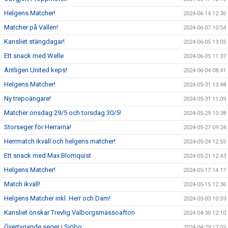
Helgens Matcher!
2024-06-14 12:36
Matcher på Vallen!
2024-06-07 10:54
Kansliet stängdagar!
2024-06-05 13:05
Ett snack med Welle
2024-06-05 11:37
Äntligen United keps!
2024-06-04 08:41
Helgens Matcher!
2024-05-31 13:48
Ny trepoängare!
2024-05-31 11:09
Matcher onsdag 29/5 och torsdag 30/5!
2024-05-29 10:38
Storseger för Herrarna!
2024-05-27 09:24
Herrmatch ikväll och helgens matcher!
2024-05-24 12:55
Ett snack med Max Blomquist
2024-05-21 12:43
Helgens Matcher!
2024-05-17 14:17
Match ikväll!
2024-05-15 12:36
Helgens Matcher inkl. Herr och Dam!
2024-05-03 10:59
Kansliet önskar Trevlig Valborgsmässoafton
2024-04-30 12:10
Övertygande seger i Sjöbo
2024-04-29 17:05