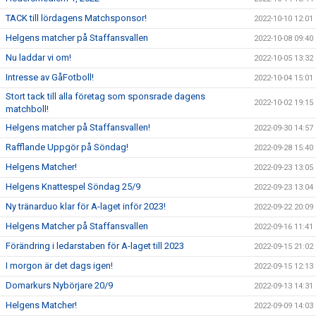
TACK till lördagens Matchsponsor!
2022-10-10 12:01
Helgens matcher på Staffansvallen
2022-10-08 09:40
Nu laddar vi om!
2022-10-05 13:32
Intresse av GåFotboll!
2022-10-04 15:01
Stort tack till alla företag som sponsrade dagens
2022-10-02 19:15
matchboll!
Helgens matcher på Staffansvallen!
2022-09-30 14:57
Rafflande Uppgör på Söndag!
2022-09-28 15:40
Helgens Matcher!
2022-09-23 13:05
Helgens Knattespel Söndag 25/9
2022-09-23 13:04
Ny tränarduo klar för A-laget inför 2023!
2022-09-22 20:09
Helgens Matcher på Staffansvallen
2022-09-16 11:41
Förändring i ledarstaben för A-laget till 2023
2022-09-15 21:02
I morgon är det dags igen!
2022-09-15 12:13
Domarkurs Nybörjare 20/9
2022-09-13 14:31
Helgens Matcher!
2022-09-09 14:03