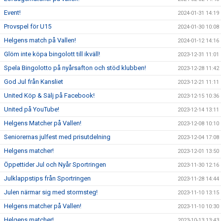
Event!
2024-01-31 14:19
Provspel för U15
2024-01-30 10:08
Helgens match på Vallen!
2024-01-12 14:16
Glöm inte köpa bingolott till ikväll!
2023-12-31 11:01
Spela Bingolotto på nyårsafton och stöd klubben!
2023-12-28 11:42
God Jul från Kansliet
2023-12-21 11:11
United Köp & Sälj på Facebook!
2023-12-15 10:36
United på YouTube!
2023-12-14 13:11
Helgens Matcher på Vallen!
2023-12-08 10:10
Seniorernas julfest med prisutdelning
2023-12-04 17:08
Helgens matcher!
2023-12-01 13:50
Öppettider Jul och Nyår Sportringen
2023-11-30 12:16
Julklappstips från Sportringen
2023-11-28 14:44
Julen närmar sig med stormsteg!
2023-11-10 13:15
Helgens matcher på Vallen!
2023-11-10 10:30
Helgens matcher!
2023-10-13 13:43