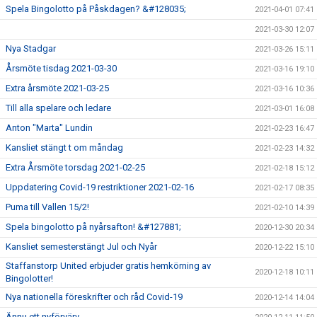
Spela Bingolotto på Påskdagen? &#128035;
2021-04-01 07:41
2021-03-30 12:07
Nya Stadgar
2021-03-26 15:11
Årsmöte tisdag 2021-03-30
2021-03-16 19:10
Extra årsmöte 2021-03-25
2021-03-16 10:36
Till alla spelare och ledare
2021-03-01 16:08
Anton "Marta" Lundin
2021-02-23 16:47
Kansliet stängt t om måndag
2021-02-23 14:32
Extra Årsmöte torsdag 2021-02-25
2021-02-18 15:12
Uppdatering Covid-19 restriktioner 2021-02-16
2021-02-17 08:35
Puma till Vallen 15/2!
2021-02-10 14:39
Spela bingolotto på nyårsafton! &#127881;
2020-12-30 20:34
Kansliet semesterstängt Jul och Nyår
2020-12-22 15:10
Staffanstorp United erbjuder gratis hemkörning av
2020-12-18 10:11
Bingolotter!
Nya nationella föreskrifter och råd Covid-19
2020-12-14 14:04
Ännu ett nyförvärv