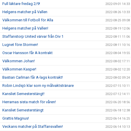
Full läktare fredag 2/9!
2022-09-01 14:33
Helgens matcher på Vallen
2022-08-26 13:33
Välkommen till Fotboll för Alla
2022-08-25 09:08
Helgens matcher på Vallen!
2022-08-19 12:06
Staffanstorp United värvar från Div 1
2022-08-11 11:06
Lugnet före Stormen!
2022-08-11 10:16
Oscar Hansson får A-kontrakt
2022-08-04 19:55
Välkommen Johan!
2022-08-02 17:11
Välkommen Kasper!
2022-08-02 12:20
Bastian Carlman får A-lags kontrakt!
2022-08-02 09:24
Robin Lindsjö klar som ny målvaktstränare
2022-07-15 10:11
Kansliet Semesterstängt!
2022-07-12 14:11
Herrarnas sista match för våren!
2022-06-20 18:56
Kansliet Semesterstängt
2022-06-18 12:38
Grattis Magnus!
2022-06-14 16:25
Veckans matcher på Staffansvallen!
2022-06-14 10:13