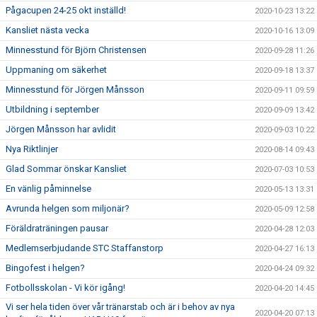
Pågacupen 24-25 okt inställd!
2020-10-23 13:22
Kansliet nästa vecka
2020-10-16 13:09
Minnesstund för Björn Christensen
2020-09-28 11:26
Uppmaning om säkerhet
2020-09-18 13:37
Minnesstund för Jörgen Månsson
2020-09-11 09:59
Utbildning i september
2020-09-09 13:42
Jörgen Månsson har avlidit
2020-09-03 10:22
Nya Riktlinjer
2020-08-14 09:43
Glad Sommar önskar Kansliet
2020-07-03 10:53
En vänlig påminnelse
2020-05-13 13:31
Avrunda helgen som miljonär?
2020-05-09 12:58
Föräldraträningen pausar
2020-04-28 12:03
Medlemserbjudande STC Staffanstorp
2020-04-27 16:13
Bingofest i helgen?
2020-04-24 09:32
Fotbollsskolan - Vi kör igång!
2020-04-20 14:45
Vi ser hela tiden över vår tränarstab och är i behov av nya
2020-04-20 07:13