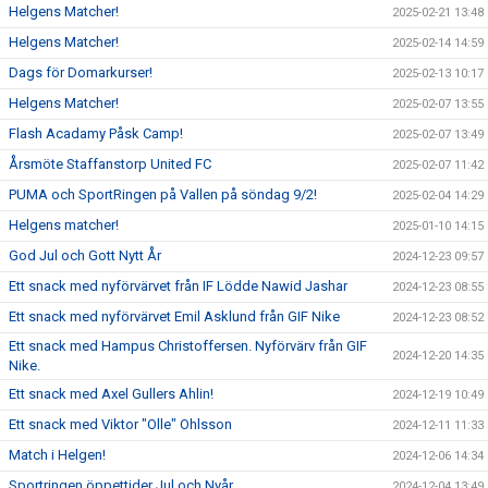
Helgens Matcher!
2025-02-21 13:48
Helgens Matcher!
2025-02-14 14:59
Dags för Domarkurser!
2025-02-13 10:17
Helgens Matcher!
2025-02-07 13:55
Flash Acadamy Påsk Camp!
2025-02-07 13:49
Årsmöte Staffanstorp United FC
2025-02-07 11:42
PUMA och SportRingen på Vallen på söndag 9/2!
2025-02-04 14:29
Helgens matcher!
2025-01-10 14:15
God Jul och Gott Nytt År
2024-12-23 09:57
Ett snack med nyförvärvet från IF Lödde Nawid Jashar
2024-12-23 08:55
Ett snack med nyförvärvet Emil Asklund från GIF Nike
2024-12-23 08:52
Ett snack med Hampus Christoffersen. Nyförvärv från GIF
2024-12-20 14:35
Nike.
Ett snack med Axel Gullers Ahlin!
2024-12-19 10:49
Ett snack med Viktor "Olle" Ohlsson
2024-12-11 11:33
Match i Helgen!
2024-12-06 14:34
Sportringen öppettider Jul och Nyår
2024-12-04 13:49