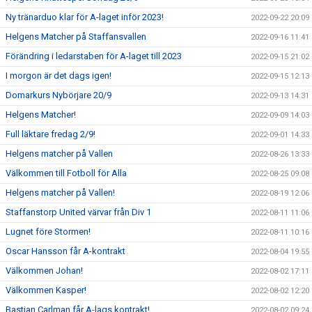
Ny tränarduo klar för A-laget inför 2023!
2022-09-22 20:09
Helgens Matcher på Staffansvallen
2022-09-16 11:41
Förändring i ledarstaben för A-laget till 2023
2022-09-15 21:02
I morgon är det dags igen!
2022-09-15 12:13
Domarkurs Nybörjare 20/9
2022-09-13 14:31
Helgens Matcher!
2022-09-09 14:03
Full läktare fredag 2/9!
2022-09-01 14:33
Helgens matcher på Vallen
2022-08-26 13:33
Välkommen till Fotboll för Alla
2022-08-25 09:08
Helgens matcher på Vallen!
2022-08-19 12:06
Staffanstorp United värvar från Div 1
2022-08-11 11:06
Lugnet före Stormen!
2022-08-11 10:16
Oscar Hansson får A-kontrakt
2022-08-04 19:55
Välkommen Johan!
2022-08-02 17:11
Välkommen Kasper!
2022-08-02 12:20
Bastian Carlman får A-lags kontrakt!
2022-08-02 09:24