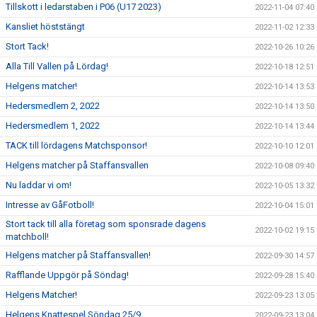
Tillskott i ledarstaben i P06 (U17 2023)
2022-11-04 07:40
Kansliet höststängt
2022-11-02 12:33
Stort Tack!
2022-10-26 10:26
Alla Till Vallen på Lördag!
2022-10-18 12:51
Helgens matcher!
2022-10-14 13:53
Hedersmedlem 2, 2022
2022-10-14 13:50
Hedersmedlem 1, 2022
2022-10-14 13:44
TACK till lördagens Matchsponsor!
2022-10-10 12:01
Helgens matcher på Staffansvallen
2022-10-08 09:40
Nu laddar vi om!
2022-10-05 13:32
Intresse av GåFotboll!
2022-10-04 15:01
Stort tack till alla företag som sponsrade dagens
2022-10-02 19:15
matchboll!
Helgens matcher på Staffansvallen!
2022-09-30 14:57
Rafflande Uppgör på Söndag!
2022-09-28 15:40
Helgens Matcher!
2022-09-23 13:05
Helgens Knattespel Söndag 25/9
2022-09-23 13:04