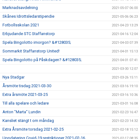
Marknadsavdelning
2021-05-07 06:00
Skånes Idrottsledarstipendie
2021-05-06 06:23
Fotbollsskolan 2021
2021-04-23 13:29
Erbjudande STC Staffanstorp
2021-04-16 12:04
Spela Bingolotto imorgon? &#128035;
2021-04-03 07:39
Sommarkit Staffanstorp United!
2021-04-01 15:13
Spela Bingolotto på Påskdagen? &#128035;
2021-04-01 07:41
2021-03-30 12:07
Nya Stadgar
2021-03-26 15:11
Årsmöte tisdag 2021-03-30
2021-03-16 19:10
Extra årsmöte 2021-03-25
2021-03-16 10:36
Till alla spelare och ledare
2021-03-01 16:08
Anton "Marta" Lundin
2021-02-23 16:47
Kansliet stängt t om måndag
2021-02-23 14:32
Extra Årsmöte torsdag 2021-02-25
2021-02-18 15:12
Uppdatering Covid-19 restriktioner 2021-02-16
2021-02-17 08:35