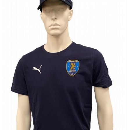
KLÄDPROFIL
LEDARINFORMATION
STYRELSE/SEKTIONER
KONTAKT/KANSLI
PARTNERS
OM SUFC