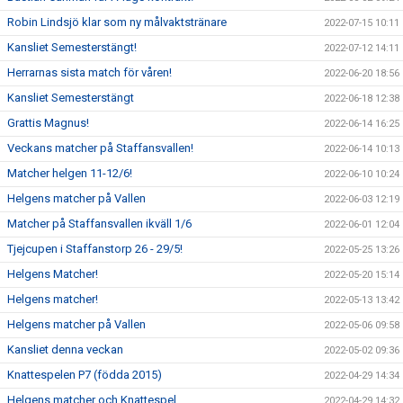
Robin Lindsjö klar som ny målvaktstränare
2022-07-15 10:11
Kansliet Semesterstängt!
2022-07-12 14:11
Herrarnas sista match för våren!
2022-06-20 18:56
Kansliet Semesterstängt
2022-06-18 12:38
Grattis Magnus!
2022-06-14 16:25
Veckans matcher på Staffansvallen!
2022-06-14 10:13
Matcher helgen 11-12/6!
2022-06-10 10:24
Helgens matcher på Vallen
2022-06-03 12:19
Matcher på Staffansvallen ikväll 1/6
2022-06-01 12:04
Tjejcupen i Staffanstorp 26 - 29/5!
2022-05-25 13:26
Helgens Matcher!
2022-05-20 15:14
Helgens matcher!
2022-05-13 13:42
Helgens matcher på Vallen
2022-05-06 09:58
Kansliet denna veckan
2022-05-02 09:36
Knattespelen P7 (födda 2015)
2022-04-29 14:34
Helgens matcher och Knattespel
2022-04-29 14:32