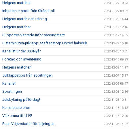
Helgens matcher!
2023-01-27 10:23
Inbjudan e-sport från Skåneboll
2023-01-27 09:02
Helgens match och träning
2023-01-20 14:44
Helgens matcher
2023-01-13 12:16
Supporter-Var redo inför säsongstart!
2023-01-12 14:35
Sistaminuten-julklapp: Staffanstorp United halsduk
2022-12-22 16:18
Kansliet under Jul/Nyår
2022-12-20 13:31
Företag och inventering
2022-12-13 09:29
Helgens matcher!
2022-12-09 11:17
Julklappstips från sportringen
2022-12-07 15:17
Kansliet
2022-12-05 08:47
Sportringen
2022-12-01 12:36
Julskyltning på lördag!
2022-11-23 10:31
Kansliets telefon
2022-11-18 13:12
Välkomna till U19!
2022-11-16 12:20
Psst! Vi tjuvstartar försäljningen...
2022-11-08 14:02