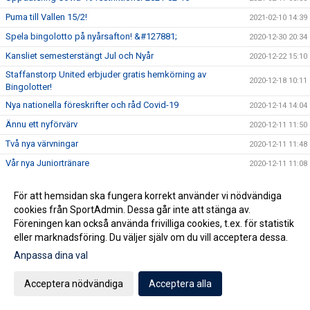
Puma till Vallen 15/2!
2021-02-10 14:39
Spela bingolotto på nyårsafton! &#127881;
2020-12-30 20:34
Kansliet semesterstängt Jul och Nyår
2020-12-22 15:10
Staffanstorp United erbjuder gratis hemkörning av
2020-12-18 10:11
Bingolotter!
Nya nationella föreskrifter och råd Covid-19
2020-12-14 14:04
Ännu ett nyförvärv
2020-12-11 11:50
Två nya värvningar
2020-12-11 11:48
Vår nya Juniortränare
2020-12-11 11:08
Martin Silva klar
2020-12-10 16:32
För att hemsidan ska fungera korrekt använder vi nödvändiga
Nästa nyförvärv klart!
2020-12-01 15:11
cookies från SportAdmin. Dessa går inte att stänga av.
Ny Målvakt klar Herr
2020-11-25 11:55
Föreningen kan också använda frivilliga cookies, t.ex. för statistik
eller marknadsföring. Du väljer själv om du vill acceptera dessa.
Uppdaterade riktlinjer gällande Covid19 (2020-11-20)
2020-11-20 15:44
Anpassa dina val
Ny spelare Herr
2020-11-20 11:31
Bollrummet!
2020-11-15 19:23
Acceptera nödvändiga
Acceptera alla
Ny spelande assisterande till A-laget
2020-11-11 13:54