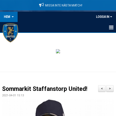
MISSA INTE NÄSTA MATCH!
HEM
LOGGA IN
HEM
NYHETER
LEDARE
MATCHER
KALENDER
Sommarkit Staffanstorp United!
<
>
DOMARINFORMATION
2021-04-01 15:13
MEDLEMSAVGIFTER
DOKUMENT