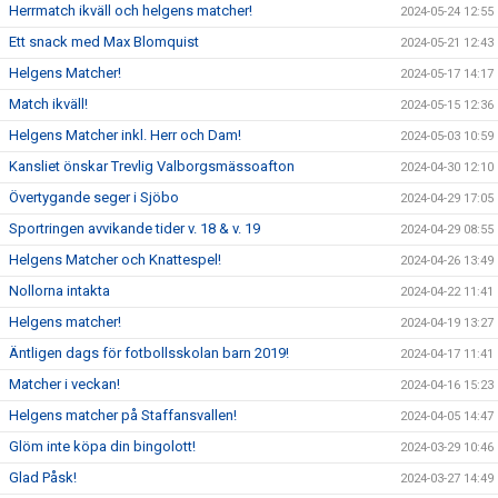
Herrmatch ikväll och helgens matcher!
2024-05-24 12:55
Ett snack med Max Blomquist
2024-05-21 12:43
Helgens Matcher!
2024-05-17 14:17
Match ikväll!
2024-05-15 12:36
Helgens Matcher inkl. Herr och Dam!
2024-05-03 10:59
Kansliet önskar Trevlig Valborgsmässoafton
2024-04-30 12:10
Övertygande seger i Sjöbo
2024-04-29 17:05
Sportringen avvikande tider v. 18 & v. 19
2024-04-29 08:55
Helgens Matcher och Knattespel!
2024-04-26 13:49
Nollorna intakta
2024-04-22 11:41
Helgens matcher!
2024-04-19 13:27
Äntligen dags för fotbollsskolan barn 2019!
2024-04-17 11:41
Matcher i veckan!
2024-04-16 15:23
Helgens matcher på Staffansvallen!
2024-04-05 14:47
Glöm inte köpa din bingolott!
2024-03-29 10:46
Glad Påsk!
2024-03-27 14:49