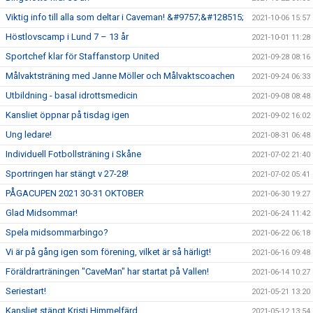
Viktig info till alla som deltar i Caveman! &#9757;&#128515;
2021-10-06 15:57
Höstlovscamp i Lund 7 – 13 år
2021-10-01 11:28
Sportchef klar för Staffanstorp United
2021-09-28 08:16
Målvaktsträning med Janne Möller och Målvaktscoachen
2021-09-24 06:33
Utbildning - basal idrottsmedicin
2021-09-08 08:48
Kansliet öppnar på tisdag igen
2021-09-02 16:02
Ung ledare!
2021-08-31 06:48
Individuell Fotbollsträning i Skåne
2021-07-02 21:40
Sportringen har stängt v 27-28!
2021-07-02 05:41
PÅGACUPEN 2021 30-31 OKTOBER
2021-06-30 19:27
Glad Midsommar!
2021-06-24 11:42
Spela midsommarbingo?
2021-06-22 06:18
Vi är på gång igen som förening, vilket är så härligt!
2021-06-16 09:48
Föräldrarträningen "CaveMan" har startat på Vallen!
2021-06-14 10:27
Seriestart!
2021-05-21 13:20
Kansliet stängt Kristi Himmelfärd
2021-05-12 13:54