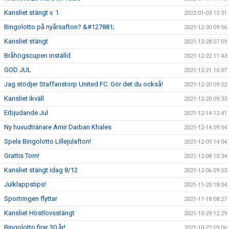
Kansliet stängt v. 1
2022-01-03 15:31
Bingolotto på nyårsafton? &#127881;
2021-12-30 09:56
Kansliet stängt
2021-12-28 07:09
Bråhögscupen inställd
2021-12-22 11:43
GOD JUL
2021-12-21 16:07
Jag stödjer Staffanstorp United FC. Gör det du också!
2021-12-20 09:52
Kansliet ikväll
2021-12-20 09:33
Erbjudande Jul
2021-12-14 12:41
Ny huvudtränare Amir Darban Khales
2021-12-14 09:54
Spela Bingolotto Lillejulafton!
2021-12-09 14:04
Grattis Torn!
2021-12-08 10:34
Kansliet stängt idag 8/12
2021-12-06 09:53
Julklappstips!
2021-11-20 18:04
Sportringen flyttar
2021-11-18 08:27
Kansliet Höstlovsstängt
2021-10-29 12:29
Bingolotto firar 30 år!
2021-10-22 09:06