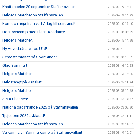
Knattespelen 20 september Staffansvallen
2025-09-19 14:31
Helgens Matcher på Staffansvallen!
2025-09-19 14:22
Kom och heja fram vårt A-lag till serievinst!
2025-09-10 17:10
Höstlovscamp med Flash Acadamy!
2025-09-08 08:09
Helgens Matcher!
2025-08-15 14:38
Ny Huvudtränare hos U15!
2025-07-21 14:11
Semesterstängt på SportRingen
2025-06-30 15:11
Glad Sommar!
2025-06-16 19:23
Helgens Matcher!
2025-06-13 14:16
Helgstängt på Kansliet
2025-06-05 11:24
Helgens Matcher!
2025-06-05 10:58
Sista Chansen!
2025-06-03 14:37
Nationaldagsfirande 2025 på Staffansvallen
2025-06-03 08:30
Tjejcupen 2025 avklarad!
2025-06-02 11:41
Helgens Matcher på Staffansvallen!
2025-05-23 14:17
Välkomna till Sommarcamp på Staffansvallen!
2025-05-19 12:01