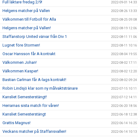
Full läktare fredag 2/9!
2022-09-01 14:33
Helgens matcher på Vallen
2022-08-26 13:33
Välkommen till Fotboll för Alla
2022-08-25 09:08
Helgens matcher på Vallen!
2022-08-19 12:06
Staffanstorp United värvar från Div 1
2022-08-11 11:06
Lugnet före Stormen!
2022-08-11 10:16
Oscar Hansson får A-kontrakt
2022-08-04 19:55
Välkommen Johan!
2022-08-02 17:11
Välkommen Kasper!
2022-08-02 12:20
Bastian Carlman får A-lags kontrakt!
2022-08-02 09:24
Robin Lindsjö klar som ny målvaktstränare
2022-07-15 10:11
Kansliet Semesterstängt!
2022-07-12 14:11
Herrarnas sista match för våren!
2022-06-20 18:56
Kansliet Semesterstängt
2022-06-18 12:38
Grattis Magnus!
2022-06-14 16:25
Veckans matcher på Staffansvallen!
2022-06-14 10:13