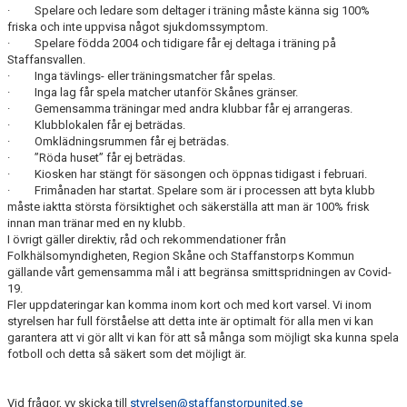
· Spelare och ledare som deltager i träning måste känna sig 100%
friska och inte uppvisa något sjukdomssymptom.
· Spelare födda 2004 och tidigare får ej deltaga i träning på
Staffansvallen.
· Inga tävlings- eller träningsmatcher får spelas.
· Inga lag får spela matcher utanför Skånes gränser.
· Gemensamma träningar med andra klubbar får ej arrangeras.
· Klubblokalen får ej beträdas.
· Omklädningsrummen får ej beträdas.
· ”Röda huset” får ej beträdas.
· Kiosken har stängt för säsongen och öppnas tidigast i februari.
· Frimånaden har startat. Spelare som är i processen att byta klubb
måste iaktta största försiktighet och säkerställa att man är 100% frisk
innan man tränar med en ny klubb.
I övrigt gäller direktiv, råd och rekommendationer från
Folkhälsomyndigheten, Region Skåne och Staffanstorps Kommun
gällande vårt gemensamma mål i att begränsa smittspridningen av Covid-
19.
Fler uppdateringar kan komma inom kort och med kort varsel. Vi inom
styrelsen har full förståelse att detta inte är optimalt för alla men vi kan
garantera att vi gör allt vi kan för att så många som möjligt ska kunna spela
fotboll och detta så säkert som det möjligt är.
Vid frågor, vv skicka till
styrelsen@staffanstorpunited.se