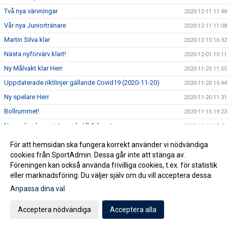
Två nya värvningar
2020-12-11 11:48
Vår nya Juniortränare
2020-12-11 11:08
Martin Silva klar
2020-12-10 16:32
Nästa nyförvärv klart!
2020-12-01 15:11
Ny Målvakt klar Herr
2020-11-25 11:55
Uppdaterade riktlinjer gällande Covid19 (2020-11-20)
2020-11-20 15:44
Ny spelare Herr
2020-11-20 11:31
Bollrummet!
2020-11-15 19:23
Ny spelande assisterande till A-laget
2020-11-11 13:54
Samarbete mellan Staffanstorp United och Torns IF
2020-11-08 13:15
För att hemsidan ska fungera korrekt använder vi nödvändiga
Chans att bli miljonär och samtidigt stödja Staffanstorp
cookies från SportAdmin. Dessa går inte att stänga av.
2020-10-30 10:13
United?
Föreningen kan också använda frivilliga cookies, t.ex. för statistik
eller marknadsföring. Du väljer själv om du vill acceptera dessa.
Ny tränare klar för Staffanstorp United!
2020-10-28 20:54
Anpassa dina val
Uppdaterade riktlinjer gällande Covid19 (2020-10-28)
2020-10-28 20:36
Kansliet håller höstlov
2020-10-27 10:46
Acceptera nödvändiga
Acceptera alla
Erbjudande från Sportringen
2020-10-26 11:53