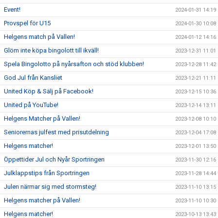
Event!
2024-01-31 14:19
Provspel för U15
2024-01-30 10:08
Helgens match på Vallen!
2024-01-12 14:16
Glöm inte köpa bingolott till ikväll!
2023-12-31 11:01
Spela Bingolotto på nyårsafton och stöd klubben!
2023-12-28 11:42
God Jul från Kansliet
2023-12-21 11:11
United Köp & Sälj på Facebook!
2023-12-15 10:36
United på YouTube!
2023-12-14 13:11
Helgens Matcher på Vallen!
2023-12-08 10:10
Seniorernas julfest med prisutdelning
2023-12-04 17:08
Helgens matcher!
2023-12-01 13:50
Öppettider Jul och Nyår Sportringen
2023-11-30 12:16
Julklappstips från Sportringen
2023-11-28 14:44
Julen närmar sig med stormsteg!
2023-11-10 13:15
Helgens matcher på Vallen!
2023-11-10 10:30
Helgens matcher!
2023-10-13 13:43