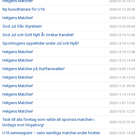
Helgens Matcher!
2026-01-16 14:27
Ny huvudtränare för U16
2026-01-12 20:28
Helgens Matcher!
2026-01-09 13:25
God Jul från Styrelsen!
2025-12-24 09:44
God Jul och Gott Nytt År önskar Kansliet!
2025-12-19 12:46
Sportringens öppettider under Jul och Nyår!
2025-12-19 12:40
Helgens Matcher!
2025-12-19 12:38
Helgens Matcher!
2025-12-12 14:59
Helgens Matcher på Staffansvallen!
2025-12-05 13:49
Helgens Matcher!
2025-11-25 13:02
Helgens Matcher!
2025-11-21 09:59
Helgens Matcher!
2025-11-14 14:43
Helgens Matcher!
2025-11-07 13:35
Helgens Matcher!
2025-10-31 12:37
Tack till alla företag som valde att sponsra matchen i
2025-10-27 07:43
lördags mot Högaborg!
U16 seriesegrare – vann samtliga matcher under hösten
2025-10-21 14:53