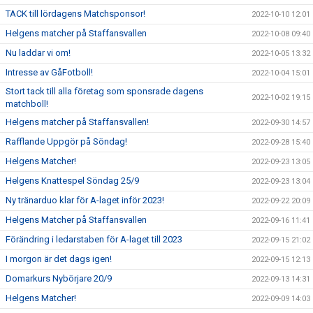
TACK till lördagens Matchsponsor!
2022-10-10 12:01
Helgens matcher på Staffansvallen
2022-10-08 09:40
Nu laddar vi om!
2022-10-05 13:32
Intresse av GåFotboll!
2022-10-04 15:01
Stort tack till alla företag som sponsrade dagens
2022-10-02 19:15
matchboll!
Helgens matcher på Staffansvallen!
2022-09-30 14:57
Rafflande Uppgör på Söndag!
2022-09-28 15:40
Helgens Matcher!
2022-09-23 13:05
Helgens Knattespel Söndag 25/9
2022-09-23 13:04
Ny tränarduo klar för A-laget inför 2023!
2022-09-22 20:09
Helgens Matcher på Staffansvallen
2022-09-16 11:41
Förändring i ledarstaben för A-laget till 2023
2022-09-15 21:02
I morgon är det dags igen!
2022-09-15 12:13
Domarkurs Nybörjare 20/9
2022-09-13 14:31
Helgens Matcher!
2022-09-09 14:03