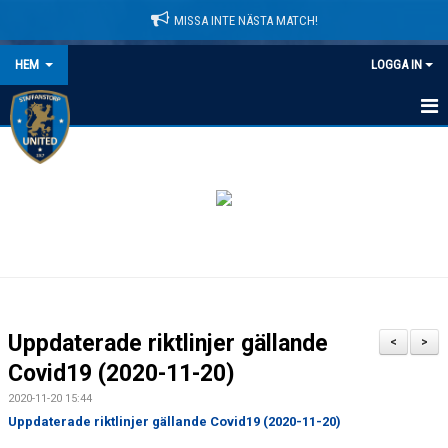
MISSA INTE NÄSTA MATCH!
HEM
LOGGA IN
HEM
NYHETER
LEDARE
MATCHER
KALENDER
Uppdaterade riktlinjer gällande
<
>
DOMARINFORMATION
Covid19 (2020-11-20)
2020-11-20 15:44
MEDLEMSAVGIFTER
Uppdaterade riktlinjer gällande Covid19 (2020-11-20)
DOKUMENT