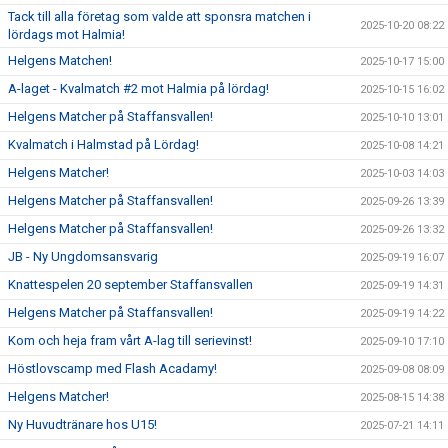
Tack till alla företag som valde att sponsra matchen i
2025-10-20 08:22
lördags mot Halmia!
Helgens Matchen!
2025-10-17 15:00
A-laget - Kvalmatch #2 mot Halmia på lördag!
2025-10-15 16:02
Helgens Matcher på Staffansvallen!
2025-10-10 13:01
Kvalmatch i Halmstad på Lördag!
2025-10-08 14:21
Helgens Matcher!
2025-10-03 14:03
Helgens Matcher på Staffansvallen!
2025-09-26 13:39
Helgens Matcher på Staffansvallen!
2025-09-26 13:32
JB - Ny Ungdomsansvarig
2025-09-19 16:07
Knattespelen 20 september Staffansvallen
2025-09-19 14:31
Helgens Matcher på Staffansvallen!
2025-09-19 14:22
Kom och heja fram vårt A-lag till serievinst!
2025-09-10 17:10
Höstlovscamp med Flash Acadamy!
2025-09-08 08:09
Helgens Matcher!
2025-08-15 14:38
Ny Huvudtränare hos U15!
2025-07-21 14:11