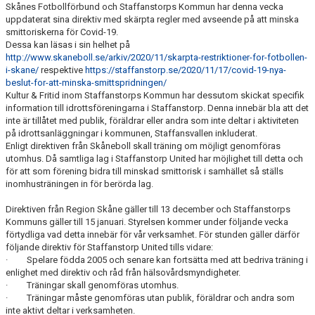
Skånes Fotbollförbund och Staffanstorps Kommun har denna vecka
uppdaterat sina direktiv med skärpta regler med avseende på att minska
KLÄDPROFIL
smittoriskerna för Covid-19.
Dessa kan läsas i sin helhet på
http://www.skaneboll.se/arkiv/2020/11/skarpta-restriktioner-for-fotbollen-
LEDARINFORMATION
i-skane/
respektive
https://staffanstorp.se/2020/11/17/covid-19-nya-
beslut-for-att-minska-smittspridningen/
STYRELSE/SEKTIONER
Kultur & Fritid inom Staffanstorps Kommun har dessutom skickat specifik
information till idrottsföreningarna i Staffanstorp. Denna innebär bla att det
KONTAKT/KANSLI
inte är tillåtet med publik, föräldrar eller andra som inte deltar i aktiviteten
på idrottsanläggningar i kommunen, Staffansvallen inkluderat.
Enligt direktiven från Skåneboll skall träning om möjligt genomföras
PARTNERS
utomhus. Då samtliga lag i Staffanstorp United har möjlighet till detta och
för att som förening bidra till minskad smittorisk i samhället så ställs
OM SUFC
inomhusträningen in för berörda lag.
Direktiven från Region Skåne gäller till 13 december och Staffanstorps
Kommuns gäller till 15 januari. Styrelsen kommer under följande vecka
förtydliga vad detta innebär för vår verksamhet. För stunden gäller därför
följande direktiv för Staffanstorp United tills vidare:
· Spelare födda 2005 och senare kan fortsätta med att bedriva träning i
enlighet med direktiv och råd från hälsovårdsmyndigheter.
· Träningar skall genomföras utomhus.
· Träningar måste genomföras utan publik, föräldrar och andra som
inte aktivt deltar i verksamheten.