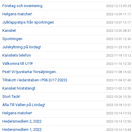
Företag och inventering
2022-12-13 09:29
Helgens matcher!
2022-12-09 11:17
Julklappstips från sportringen
2022-12-07 15:17
Kansliet
2022-12-05 08:47
Sportringen
2022-12-01 12:36
Julskyltning på lördag!
2022-11-23 10:31
Kansliets telefon
2022-11-18 13:12
Välkomna till U19!
2022-11-16 12:20
Psst! Vi tjuvstartar försäljningen...
2022-11-08 14:02
Tillskott i ledarstaben i P06 (U17 2023)
2022-11-04 07:40
Kansliet höststängt
2022-11-02 12:33
Stort Tack!
2022-10-26 10:26
Alla Till Vallen på Lördag!
2022-10-18 12:51
Helgens matcher!
2022-10-14 13:53
Hedersmedlem 2, 2022
2022-10-14 13:50
Hedersmedlem 1, 2022
2022-10-14 13:44