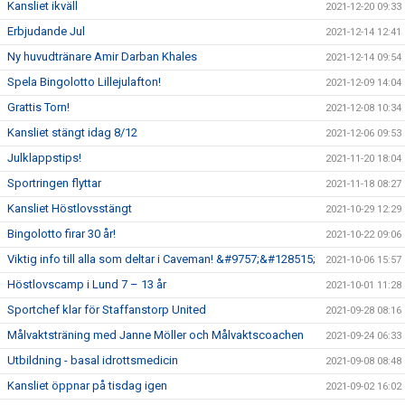
Kansliet ikväll
2021-12-20 09:33
Erbjudande Jul
2021-12-14 12:41
Ny huvudtränare Amir Darban Khales
2021-12-14 09:54
Spela Bingolotto Lillejulafton!
2021-12-09 14:04
Grattis Torn!
2021-12-08 10:34
Kansliet stängt idag 8/12
2021-12-06 09:53
Julklappstips!
2021-11-20 18:04
Sportringen flyttar
2021-11-18 08:27
Kansliet Höstlovsstängt
2021-10-29 12:29
Bingolotto firar 30 år!
2021-10-22 09:06
Viktig info till alla som deltar i Caveman! &#9757;&#128515;
2021-10-06 15:57
Höstlovscamp i Lund 7 – 13 år
2021-10-01 11:28
Sportchef klar för Staffanstorp United
2021-09-28 08:16
Målvaktsträning med Janne Möller och Målvaktscoachen
2021-09-24 06:33
Utbildning - basal idrottsmedicin
2021-09-08 08:48
Kansliet öppnar på tisdag igen
2021-09-02 16:02