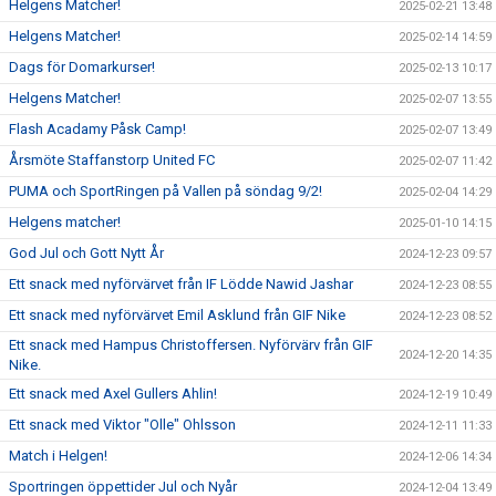
Helgens Matcher!
2025-02-21 13:48
Helgens Matcher!
2025-02-14 14:59
Dags för Domarkurser!
2025-02-13 10:17
Helgens Matcher!
2025-02-07 13:55
Flash Acadamy Påsk Camp!
2025-02-07 13:49
Årsmöte Staffanstorp United FC
2025-02-07 11:42
PUMA och SportRingen på Vallen på söndag 9/2!
2025-02-04 14:29
Helgens matcher!
2025-01-10 14:15
God Jul och Gott Nytt År
2024-12-23 09:57
Ett snack med nyförvärvet från IF Lödde Nawid Jashar
2024-12-23 08:55
Ett snack med nyförvärvet Emil Asklund från GIF Nike
2024-12-23 08:52
Ett snack med Hampus Christoffersen. Nyförvärv från GIF
2024-12-20 14:35
Nike.
Ett snack med Axel Gullers Ahlin!
2024-12-19 10:49
Ett snack med Viktor "Olle" Ohlsson
2024-12-11 11:33
Match i Helgen!
2024-12-06 14:34
Sportringen öppettider Jul och Nyår
2024-12-04 13:49