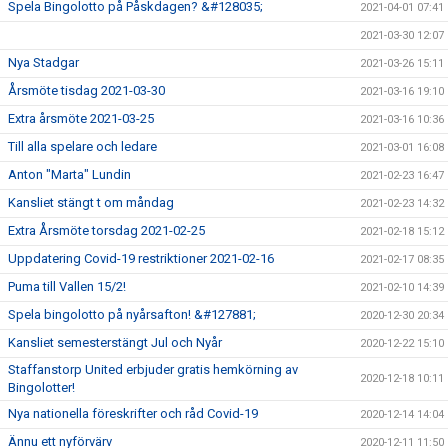
Spela Bingolotto på Påskdagen? &#128035;
2021-04-01 07:41
2021-03-30 12:07
Nya Stadgar
2021-03-26 15:11
Årsmöte tisdag 2021-03-30
2021-03-16 19:10
Extra årsmöte 2021-03-25
2021-03-16 10:36
Till alla spelare och ledare
2021-03-01 16:08
Anton "Marta" Lundin
2021-02-23 16:47
Kansliet stängt t om måndag
2021-02-23 14:32
Extra Årsmöte torsdag 2021-02-25
2021-02-18 15:12
Uppdatering Covid-19 restriktioner 2021-02-16
2021-02-17 08:35
Puma till Vallen 15/2!
2021-02-10 14:39
Spela bingolotto på nyårsafton! &#127881;
2020-12-30 20:34
Kansliet semesterstängt Jul och Nyår
2020-12-22 15:10
Staffanstorp United erbjuder gratis hemkörning av
2020-12-18 10:11
Bingolotter!
Nya nationella föreskrifter och råd Covid-19
2020-12-14 14:04
Ännu ett nyförvärv
2020-12-11 11:50