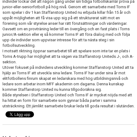
individer lockar det att någon gång under sin tidiga fotbollskarriär pröva på
junior-eller-seniorfotboll på hög nivå. Genom ett samarbete med Torns IF
som spelar i div 1 kan Staffanstorp United nu erbjuda killar från 15 år och
uppåt möjligheten att få visa upp sig på ett strukturerat sätt mot en
förening som vår styrelse anser har rätt förutsättningar och värderingar.
Oavsett om en provträning leder till en övergång och en fast plats i Torns
junior/A-sektion eller ej så kommer Torns IF att föra dialog med och följa
upp de individer som uppvisar intresse för att ta nästa steg i sin
fotbollsutveckling.
I motsatt riktning öppnar samarbetet till att spelare som inte tar en plats i
Torns A-trupp har möjlighet att ta vägen via Staffanstorp Uniteds J-, och A-
sektion.
Utöver fokuset på individens utveckling kommer Staffanstorp United att ta
hjälp av Torns IF att utveckla sina ledare. Torns IF har under sina år mot
elitfotbollens finrum skapat en ledarskara med hög utbildningsnivå och
ledare som arbetar inom MFF akademin om dagarna. Denna kunskap
kommer Staffanstorp United nu kunna tillgodoräkna sig.
Både styrelsen i Staffanstorp United och Torns IF är mycket nöjda med att
ha hittat en form för samarbete som gynnar båda parter i samma
utsträckning. Ett jämlikt samarbete brukar leda till goda resultat i slutänden.