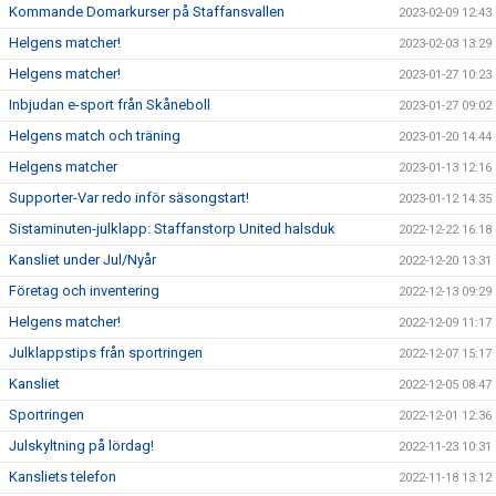
Kommande Domarkurser på Staffansvallen
2023-02-09 12:43
Helgens matcher!
2023-02-03 13:29
Helgens matcher!
2023-01-27 10:23
Inbjudan e-sport från Skåneboll
2023-01-27 09:02
Helgens match och träning
2023-01-20 14:44
Helgens matcher
2023-01-13 12:16
Supporter-Var redo inför säsongstart!
2023-01-12 14:35
Sistaminuten-julklapp: Staffanstorp United halsduk
2022-12-22 16:18
Kansliet under Jul/Nyår
2022-12-20 13:31
Företag och inventering
2022-12-13 09:29
Helgens matcher!
2022-12-09 11:17
Julklappstips från sportringen
2022-12-07 15:17
Kansliet
2022-12-05 08:47
Sportringen
2022-12-01 12:36
Julskyltning på lördag!
2022-11-23 10:31
Kansliets telefon
2022-11-18 13:12