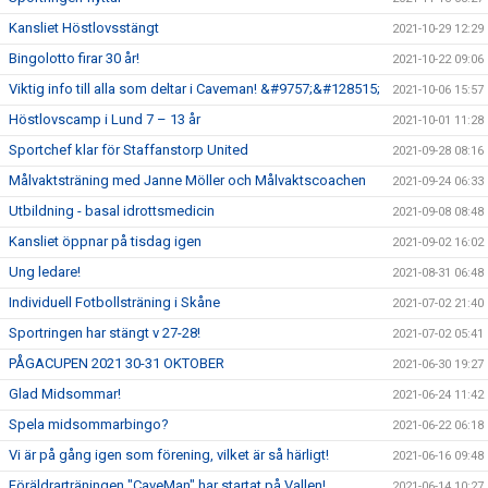
Kansliet Höstlovsstängt
2021-10-29 12:29
Bingolotto firar 30 år!
2021-10-22 09:06
Viktig info till alla som deltar i Caveman! &#9757;&#128515;
2021-10-06 15:57
Höstlovscamp i Lund 7 – 13 år
2021-10-01 11:28
Sportchef klar för Staffanstorp United
2021-09-28 08:16
Målvaktsträning med Janne Möller och Målvaktscoachen
2021-09-24 06:33
Utbildning - basal idrottsmedicin
2021-09-08 08:48
Kansliet öppnar på tisdag igen
2021-09-02 16:02
Ung ledare!
2021-08-31 06:48
Individuell Fotbollsträning i Skåne
2021-07-02 21:40
Sportringen har stängt v 27-28!
2021-07-02 05:41
PÅGACUPEN 2021 30-31 OKTOBER
2021-06-30 19:27
Glad Midsommar!
2021-06-24 11:42
Spela midsommarbingo?
2021-06-22 06:18
Vi är på gång igen som förening, vilket är så härligt!
2021-06-16 09:48
Föräldrarträningen "CaveMan" har startat på Vallen!
2021-06-14 10:27