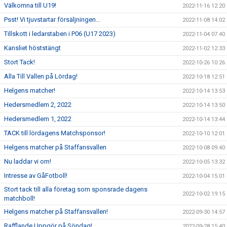
Välkomna till U19!
2022-11-16 12:20
Psst! Vi tjuvstartar försäljningen...
2022-11-08 14:02
Tillskott i ledarstaben i P06 (U17 2023)
2022-11-04 07:40
Kansliet höststängt
2022-11-02 12:33
Stort Tack!
2022-10-26 10:26
Alla Till Vallen på Lördag!
2022-10-18 12:51
Helgens matcher!
2022-10-14 13:53
Hedersmedlem 2, 2022
2022-10-14 13:50
Hedersmedlem 1, 2022
2022-10-14 13:44
TACK till lördagens Matchsponsor!
2022-10-10 12:01
Helgens matcher på Staffansvallen
2022-10-08 09:40
Nu laddar vi om!
2022-10-05 13:32
Intresse av GåFotboll!
2022-10-04 15:01
Stort tack till alla företag som sponsrade dagens
2022-10-02 19:15
matchboll!
Helgens matcher på Staffansvallen!
2022-09-30 14:57
Rafflande Uppgör på Söndag!
2022-09-28 15:40