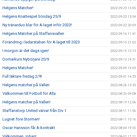
Helgens Matcher!
2022-09-23 13:05
Helgens Knattespel Söndag 25/9
2022-09-23 13:04
Ny tränarduo klar för A-laget inför 2023!
2022-09-22 20:09
Helgens Matcher på Staffansvallen
2022-09-16 11:41
Förändring i ledarstaben för A-laget till 2023
2022-09-15 21:02
I morgon är det dags igen!
2022-09-15 12:13
Domarkurs Nybörjare 20/9
2022-09-13 14:31
Helgens Matcher!
2022-09-09 14:03
Full läktare fredag 2/9!
2022-09-01 14:33
Helgens matcher på Vallen
2022-08-26 13:33
Välkommen till Fotboll för Alla
2022-08-25 09:08
Helgens matcher på Vallen!
2022-08-19 12:06
Staffanstorp United värvar från Div 1
2022-08-11 11:06
Lugnet före Stormen!
2022-08-11 10:16
Oscar Hansson får A-kontrakt
2022-08-04 19:55
Välkommen Johan!
2022-08-02 17:11