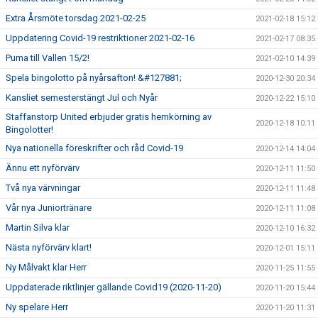
Extra Årsmöte torsdag 2021-02-25
2021-02-18 15:12
Uppdatering Covid-19 restriktioner 2021-02-16
2021-02-17 08:35
Puma till Vallen 15/2!
2021-02-10 14:39
Spela bingolotto på nyårsafton! &#127881;
2020-12-30 20:34
Kansliet semesterstängt Jul och Nyår
2020-12-22 15:10
Staffanstorp United erbjuder gratis hemkörning av
2020-12-18 10:11
Bingolotter!
Nya nationella föreskrifter och råd Covid-19
2020-12-14 14:04
Ännu ett nyförvärv
2020-12-11 11:50
Två nya värvningar
2020-12-11 11:48
Vår nya Juniortränare
2020-12-11 11:08
Martin Silva klar
2020-12-10 16:32
Nästa nyförvärv klart!
2020-12-01 15:11
Ny Målvakt klar Herr
2020-11-25 11:55
Uppdaterade riktlinjer gällande Covid19 (2020-11-20)
2020-11-20 15:44
Ny spelare Herr
2020-11-20 11:31