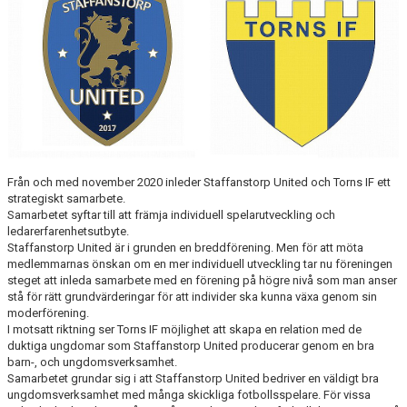
KLÄDPROFIL
LEDARINFORMATION
STYRELSE/SEKTIONER
KONTAKT/KANSLI
Från och med november 2020 inleder Staffanstorp United och Torns IF ett
PARTNERS
strategiskt samarbete.
Samarbetet syftar till att främja individuell spelarutveckling och
ledarerfarenhetsutbyte.
OM SUFC
Staffanstorp United är i grunden en breddförening. Men för att möta
medlemmarnas önskan om en mer individuell utveckling tar nu föreningen
steget att inleda samarbete med en förening på högre nivå som man anser
stå för rätt grundvärderingar för att individer ska kunna växa genom sin
moderförening.
I motsatt riktning ser Torns IF möjlighet att skapa en relation med de
duktiga ungdomar som Staffanstorp United producerar genom en bra
barn-, och ungdomsverksamhet.
Samarbetet grundar sig i att Staffanstorp United bedriver en väldigt bra
ungdomsverksamhet med många skickliga fotbollsspelare. För vissa