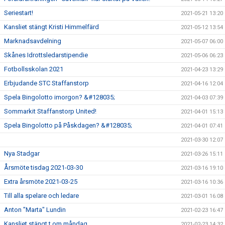
Seriestart!
2021-05-21 13:20
Kansliet stängt Kristi Himmelfärd
2021-05-12 13:54
Marknadsavdelning
2021-05-07 06:00
Skånes Idrottsledarstipendie
2021-05-06 06:23
Fotbollsskolan 2021
2021-04-23 13:29
Erbjudande STC Staffanstorp
2021-04-16 12:04
Spela Bingolotto imorgon? &#128035;
2021-04-03 07:39
Sommarkit Staffanstorp United!
2021-04-01 15:13
Spela Bingolotto på Påskdagen? &#128035;
2021-04-01 07:41
2021-03-30 12:07
Nya Stadgar
2021-03-26 15:11
Årsmöte tisdag 2021-03-30
2021-03-16 19:10
Extra årsmöte 2021-03-25
2021-03-16 10:36
Till alla spelare och ledare
2021-03-01 16:08
Anton "Marta" Lundin
2021-02-23 16:47
Kansliet stängt t om måndag
2021-02-23 14:32