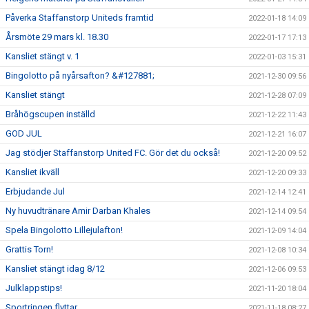
Påverka Staffanstorp Uniteds framtid
2022-01-18 14:09
Årsmöte 29 mars kl. 18.30
2022-01-17 17:13
Kansliet stängt v. 1
2022-01-03 15:31
Bingolotto på nyårsafton? &#127881;
2021-12-30 09:56
Kansliet stängt
2021-12-28 07:09
Bråhögscupen inställd
2021-12-22 11:43
GOD JUL
2021-12-21 16:07
Jag stödjer Staffanstorp United FC. Gör det du också!
2021-12-20 09:52
Kansliet ikväll
2021-12-20 09:33
Erbjudande Jul
2021-12-14 12:41
Ny huvudtränare Amir Darban Khales
2021-12-14 09:54
Spela Bingolotto Lillejulafton!
2021-12-09 14:04
Grattis Torn!
2021-12-08 10:34
Kansliet stängt idag 8/12
2021-12-06 09:53
Julklappstips!
2021-11-20 18:04
Sportringen flyttar
2021-11-18 08:27