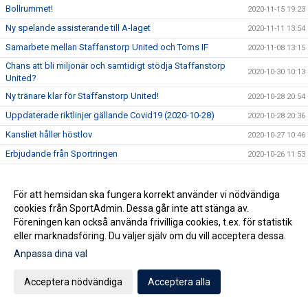
Bollrummet!
2020-11-15 19:23
Ny spelande assisterande till A-laget
2020-11-11 13:54
Samarbete mellan Staffanstorp United och Torns IF
2020-11-08 13:15
Chans att bli miljonär och samtidigt stödja Staffanstorp
2020-10-30 10:13
United?
Ny tränare klar för Staffanstorp United!
2020-10-28 20:54
Uppdaterade riktlinjer gällande Covid19 (2020-10-28)
2020-10-28 20:36
Kansliet håller höstlov
2020-10-27 10:46
Erbjudande från Sportringen
2020-10-26 11:53
Pågacupen 24-25 okt inställd!
2020-10-23 13:22
Kansliet nästa vecka
2020-10-16 13:09
För att hemsidan ska fungera korrekt använder vi nödvändiga
cookies från SportAdmin. Dessa går inte att stänga av.
Minnesstund för Björn Christensen
2020-09-28 11:26
Föreningen kan också använda frivilliga cookies, t.ex. för statistik
Uppmaning om säkerhet
2020-09-18 13:37
eller marknadsföring. Du väljer själv om du vill acceptera dessa.
Minnesstund för Jörgen Månsson
2020-09-11 09:59
Anpassa dina val
Utbildning i september
2020-09-09 13:42
Acceptera nödvändiga
Acceptera alla
Jörgen Månsson har avlidit
2020-09-03 10:22
Nya Riktlinjer