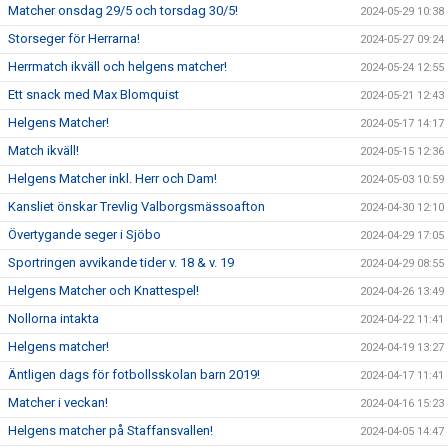
Matcher onsdag 29/5 och torsdag 30/5!
2024-05-29 10:38
Storseger för Herrarna!
2024-05-27 09:24
Herrmatch ikväll och helgens matcher!
2024-05-24 12:55
Ett snack med Max Blomquist
2024-05-21 12:43
Helgens Matcher!
2024-05-17 14:17
Match ikväll!
2024-05-15 12:36
Helgens Matcher inkl. Herr och Dam!
2024-05-03 10:59
Kansliet önskar Trevlig Valborgsmässoafton
2024-04-30 12:10
Övertygande seger i Sjöbo
2024-04-29 17:05
Sportringen avvikande tider v. 18 & v. 19
2024-04-29 08:55
Helgens Matcher och Knattespel!
2024-04-26 13:49
Nollorna intakta
2024-04-22 11:41
Helgens matcher!
2024-04-19 13:27
Äntligen dags för fotbollsskolan barn 2019!
2024-04-17 11:41
Matcher i veckan!
2024-04-16 15:23
Helgens matcher på Staffansvallen!
2024-04-05 14:47