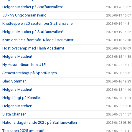
Helgens Matcher på Staffansvallen!
2025-09-26 13:32
JB - Ny Ungdomsansvarig
2025-09-19 16:07
Knattespelen 20 september Staffansvallen
2025-09-19 14:31
Helgens Matcher på Staffansvallen!
2025-09-19 14:22
Kom och heja fram vårt A-lag till serievinst!
2025-09-10 17:10
Höstlovscamp med Flash Acadamy!
2025-09-08 08:09
Helgens Matcher!
2025-08-15 14:38
Ny Huvudtränare hos U15!
2025-07-21 14:11
Semesterstängt på SportRingen
2025-06-30 15:11
Glad Sommar!
2025-06-16 19:23
Helgens Matcher!
2025-06-13 14:16
Helgstängt på Kansliet
2025-06-05 11:24
Helgens Matcher!
2025-06-05 10:58
Sista Chansen!
2025-06-03 14:37
Nationaldagsfirande 2025 på Staffansvallen
2025-06-03 08:30
Tjejcupen 2025 avklarad!
2025-06-02 11:41