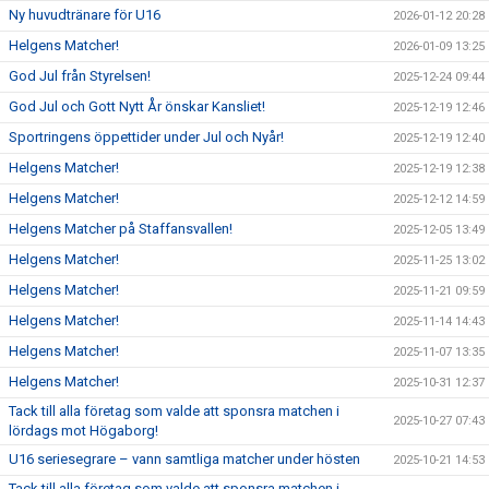
Ny huvudtränare för U16
2026-01-12 20:28
Helgens Matcher!
2026-01-09 13:25
God Jul från Styrelsen!
2025-12-24 09:44
God Jul och Gott Nytt År önskar Kansliet!
2025-12-19 12:46
Sportringens öppettider under Jul och Nyår!
2025-12-19 12:40
Helgens Matcher!
2025-12-19 12:38
Helgens Matcher!
2025-12-12 14:59
Helgens Matcher på Staffansvallen!
2025-12-05 13:49
Helgens Matcher!
2025-11-25 13:02
Helgens Matcher!
2025-11-21 09:59
Helgens Matcher!
2025-11-14 14:43
Helgens Matcher!
2025-11-07 13:35
Helgens Matcher!
2025-10-31 12:37
Tack till alla företag som valde att sponsra matchen i
2025-10-27 07:43
lördags mot Högaborg!
U16 seriesegrare – vann samtliga matcher under hösten
2025-10-21 14:53
Tack till alla företag som valde att sponsra matchen i