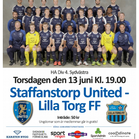
KLÄDPROFIL
LEDARINFORMATION
STYRELSE/SEKTIONER
KONTAKT/KANSLI
PARTNERS
OM SUFC