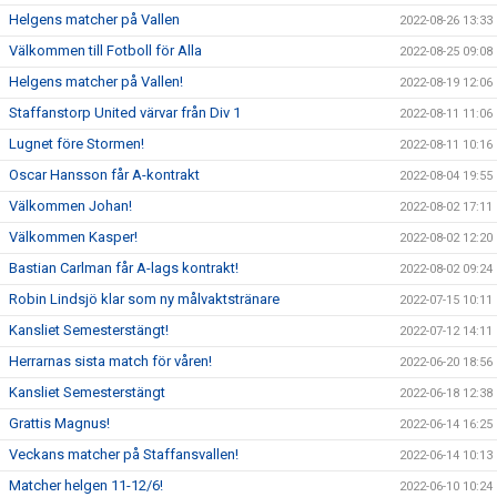
Helgens matcher på Vallen
2022-08-26 13:33
Välkommen till Fotboll för Alla
2022-08-25 09:08
Helgens matcher på Vallen!
2022-08-19 12:06
Staffanstorp United värvar från Div 1
2022-08-11 11:06
Lugnet före Stormen!
2022-08-11 10:16
Oscar Hansson får A-kontrakt
2022-08-04 19:55
Välkommen Johan!
2022-08-02 17:11
Välkommen Kasper!
2022-08-02 12:20
Bastian Carlman får A-lags kontrakt!
2022-08-02 09:24
Robin Lindsjö klar som ny målvaktstränare
2022-07-15 10:11
Kansliet Semesterstängt!
2022-07-12 14:11
Herrarnas sista match för våren!
2022-06-20 18:56
Kansliet Semesterstängt
2022-06-18 12:38
Grattis Magnus!
2022-06-14 16:25
Veckans matcher på Staffansvallen!
2022-06-14 10:13
Matcher helgen 11-12/6!
2022-06-10 10:24