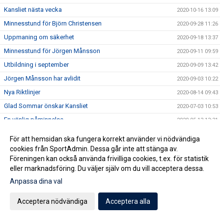
Kansliet nästa vecka
2020-10-16 13:09
Minnesstund för Björn Christensen
2020-09-28 11:26
Uppmaning om säkerhet
2020-09-18 13:37
Minnesstund för Jörgen Månsson
2020-09-11 09:59
Utbildning i september
2020-09-09 13:42
Jörgen Månsson har avlidit
2020-09-03 10:22
Nya Riktlinjer
2020-08-14 09:43
Glad Sommar önskar Kansliet
2020-07-03 10:53
En vänlig påminnelse
2020-05-13 13:31
Avrunda helgen som miljonär?
2020-05-09 12:58
För att hemsidan ska fungera korrekt använder vi nödvändiga
Föräldraträningen pausar
2020-04-28 12:03
cookies från SportAdmin. Dessa går inte att stänga av.
Föreningen kan också använda frivilliga cookies, t.ex. för statistik
Medlemserbjudande STC Staffanstorp
2020-04-27 16:13
eller marknadsföring. Du väljer själv om du vill acceptera dessa.
Bingofest i helgen?
2020-04-24 09:32
Anpassa dina val
Fotbollsskolan - Vi kör igång!
2020-04-20 14:45
Acceptera nödvändiga
Acceptera alla
Vi ser hela tiden över vår tränarstab och är i behov av nya
2020-04-20 07:13
krafter för åldrarna U15-U19 framöver.