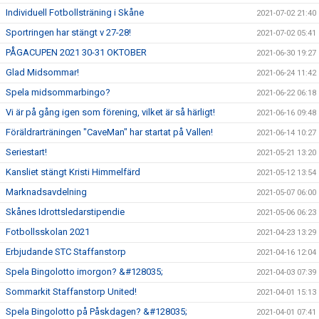
Individuell Fotbollsträning i Skåne
2021-07-02 21:40
Sportringen har stängt v 27-28!
2021-07-02 05:41
PÅGACUPEN 2021 30-31 OKTOBER
2021-06-30 19:27
Glad Midsommar!
2021-06-24 11:42
Spela midsommarbingo?
2021-06-22 06:18
Vi är på gång igen som förening, vilket är så härligt!
2021-06-16 09:48
Föräldrarträningen "CaveMan" har startat på Vallen!
2021-06-14 10:27
Seriestart!
2021-05-21 13:20
Kansliet stängt Kristi Himmelfärd
2021-05-12 13:54
Marknadsavdelning
2021-05-07 06:00
Skånes Idrottsledarstipendie
2021-05-06 06:23
Fotbollsskolan 2021
2021-04-23 13:29
Erbjudande STC Staffanstorp
2021-04-16 12:04
Spela Bingolotto imorgon? &#128035;
2021-04-03 07:39
Sommarkit Staffanstorp United!
2021-04-01 15:13
Spela Bingolotto på Påskdagen? &#128035;
2021-04-01 07:41