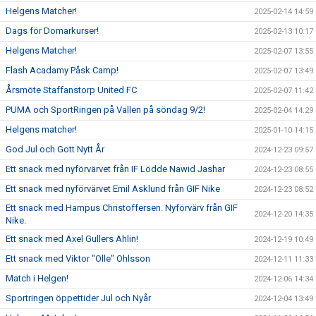
Helgens Matcher!
2025-02-14 14:59
Dags för Domarkurser!
2025-02-13 10:17
Helgens Matcher!
2025-02-07 13:55
Flash Acadamy Påsk Camp!
2025-02-07 13:49
Årsmöte Staffanstorp United FC
2025-02-07 11:42
PUMA och SportRingen på Vallen på söndag 9/2!
2025-02-04 14:29
Helgens matcher!
2025-01-10 14:15
God Jul och Gott Nytt År
2024-12-23 09:57
Ett snack med nyförvärvet från IF Lödde Nawid Jashar
2024-12-23 08:55
Ett snack med nyförvärvet Emil Asklund från GIF Nike
2024-12-23 08:52
Ett snack med Hampus Christoffersen. Nyförvärv från GIF
2024-12-20 14:35
Nike.
Ett snack med Axel Gullers Ahlin!
2024-12-19 10:49
Ett snack med Viktor "Olle" Ohlsson
2024-12-11 11:33
Match i Helgen!
2024-12-06 14:34
Sportringen öppettider Jul och Nyår
2024-12-04 13:49