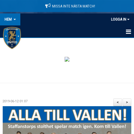
MISSA INTE NÄSTA MATCH!
HEM
LOGGA IN
HEM
NYHETER
LEDARE
MATCHER
KALENDER
2019-06-12 01:07
<
>
DOMARINFORMATION
MEDLEMSAVGIFTER
DOKUMENT