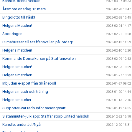
Kansliet denna veckan
2023-03-07 08:33
Årsmöte onsdag 15 mars!
2023-02-28 18:47
Bingolotto till Påsk!
2023-02-28 15:45
Helgens Matcher!
2023-02-24 14:17
Sportringen
2023-02-21 13:28
Pumabussen till Staffansvallen på lördag!
2023-02-13 11:59
Helgens matcher!
2023-02-10 12:20
Kommande Domarkurser på Staffansvallen
2023-02-09 12:43
Helgens matcher!
2023-02-03 13:29
Helgens matcher!
2023-01-27 10:23
Inbjudan e-sport från Skåneboll
2023-01-27 09:02
Helgens match och träning
2023-01-20 14:44
Helgens matcher
2023-01-13 12:16
Supporter-Var redo inför säsongstart!
2023-01-12 14:35
Sistaminuten-julklapp: Staffanstorp United halsduk
2022-12-22 16:18
Kansliet under Jul/Nyår
2022-12-20 13:31