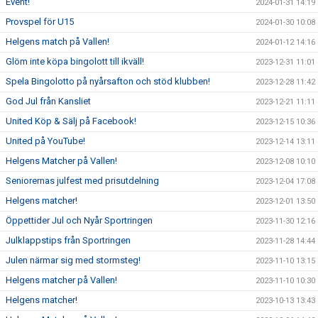
Event!
2024-01-31 14:19
Provspel för U15
2024-01-30 10:08
Helgens match på Vallen!
2024-01-12 14:16
Glöm inte köpa bingolott till ikväll!
2023-12-31 11:01
Spela Bingolotto på nyårsafton och stöd klubben!
2023-12-28 11:42
God Jul från Kansliet
2023-12-21 11:11
United Köp & Sälj på Facebook!
2023-12-15 10:36
United på YouTube!
2023-12-14 13:11
Helgens Matcher på Vallen!
2023-12-08 10:10
Seniorernas julfest med prisutdelning
2023-12-04 17:08
Helgens matcher!
2023-12-01 13:50
Öppettider Jul och Nyår Sportringen
2023-11-30 12:16
Julklappstips från Sportringen
2023-11-28 14:44
Julen närmar sig med stormsteg!
2023-11-10 13:15
Helgens matcher på Vallen!
2023-11-10 10:30
Helgens matcher!
2023-10-13 13:43