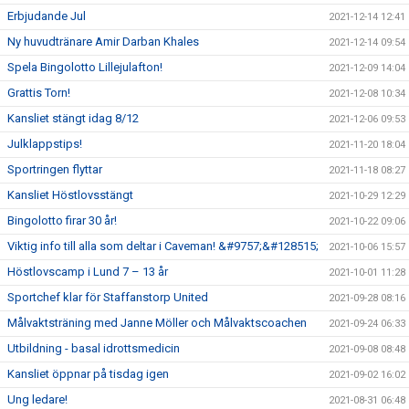
Erbjudande Jul
2021-12-14 12:41
Ny huvudtränare Amir Darban Khales
2021-12-14 09:54
Spela Bingolotto Lillejulafton!
2021-12-09 14:04
Grattis Torn!
2021-12-08 10:34
Kansliet stängt idag 8/12
2021-12-06 09:53
Julklappstips!
2021-11-20 18:04
Sportringen flyttar
2021-11-18 08:27
Kansliet Höstlovsstängt
2021-10-29 12:29
Bingolotto firar 30 år!
2021-10-22 09:06
Viktig info till alla som deltar i Caveman! &#9757;&#128515;
2021-10-06 15:57
Höstlovscamp i Lund 7 – 13 år
2021-10-01 11:28
Sportchef klar för Staffanstorp United
2021-09-28 08:16
Målvaktsträning med Janne Möller och Målvaktscoachen
2021-09-24 06:33
Utbildning - basal idrottsmedicin
2021-09-08 08:48
Kansliet öppnar på tisdag igen
2021-09-02 16:02
Ung ledare!
2021-08-31 06:48