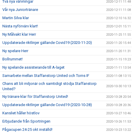
Två nya värvningar
2020-12-11 11:48
Vår nya Juniortränare
2020-12-11 11:08
Martin Silva klar
2020-12-10 16:32
Nästa nyförvärv klart!
2020-12-01 15:11
Ny Målvakt klar Herr
2020-11-25 11:55
Uppdaterade riktlinjer gällande Covid19 (2020-11-20)
2020-11-20 15:44
Ny spelare Herr
2020-11-20 11:31
Bollrummet!
2020-11-15 19:23
Ny spelande assisterande till A-laget
2020-11-11 13:54
Samarbete mellan Staffanstorp United och Torns IF
2020-11-08 13:15
Chans att bli miljonär och samtidigt stödja Staffanstorp
2020-10-30 10:13
United?
Ny tränare klar för Staffanstorp United!
2020-10-28 20:54
Uppdaterade riktlinjer gällande Covid19 (2020-10-28)
2020-10-28 20:36
Kansliet håller höstlov
2020-10-27 10:46
Erbjudande från Sportringen
2020-10-26 11:53
Pågacupen 24-25 okt inställd!
2020-10-23 13:22