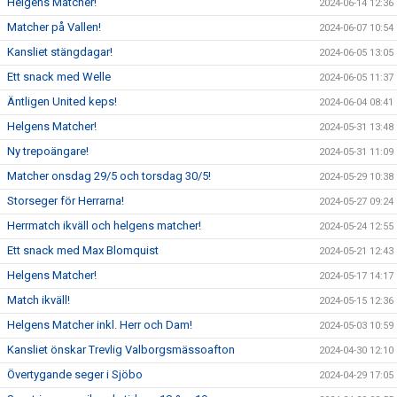
Helgens Matcher!
2024-06-14 12:36
Matcher på Vallen!
2024-06-07 10:54
Kansliet stängdagar!
2024-06-05 13:05
Ett snack med Welle
2024-06-05 11:37
Äntligen United keps!
2024-06-04 08:41
Helgens Matcher!
2024-05-31 13:48
Ny trepoängare!
2024-05-31 11:09
Matcher onsdag 29/5 och torsdag 30/5!
2024-05-29 10:38
Storseger för Herrarna!
2024-05-27 09:24
Herrmatch ikväll och helgens matcher!
2024-05-24 12:55
Ett snack med Max Blomquist
2024-05-21 12:43
Helgens Matcher!
2024-05-17 14:17
Match ikväll!
2024-05-15 12:36
Helgens Matcher inkl. Herr och Dam!
2024-05-03 10:59
Kansliet önskar Trevlig Valborgsmässoafton
2024-04-30 12:10
Övertygande seger i Sjöbo
2024-04-29 17:05