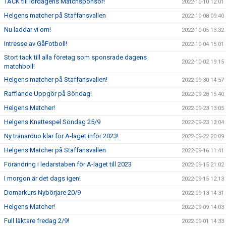
TACK till lördagens Matchsponsor!
2022-10-10 12:01
Helgens matcher på Staffansvallen
2022-10-08 09:40
Nu laddar vi om!
2022-10-05 13:32
Intresse av GåFotboll!
2022-10-04 15:01
Stort tack till alla företag som sponsrade dagens
2022-10-02 19:15
matchboll!
Helgens matcher på Staffansvallen!
2022-09-30 14:57
Rafflande Uppgör på Söndag!
2022-09-28 15:40
Helgens Matcher!
2022-09-23 13:05
Helgens Knattespel Söndag 25/9
2022-09-23 13:04
Ny tränarduo klar för A-laget inför 2023!
2022-09-22 20:09
Helgens Matcher på Staffansvallen
2022-09-16 11:41
Förändring i ledarstaben för A-laget till 2023
2022-09-15 21:02
I morgon är det dags igen!
2022-09-15 12:13
Domarkurs Nybörjare 20/9
2022-09-13 14:31
Helgens Matcher!
2022-09-09 14:03
Full läktare fredag 2/9!
2022-09-01 14:33