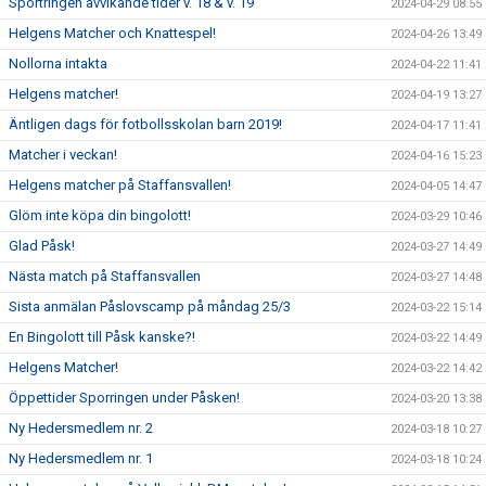
Sportringen avvikande tider v. 18 & v. 19
2024-04-29 08:55
Helgens Matcher och Knattespel!
2024-04-26 13:49
Nollorna intakta
2024-04-22 11:41
Helgens matcher!
2024-04-19 13:27
Äntligen dags för fotbollsskolan barn 2019!
2024-04-17 11:41
Matcher i veckan!
2024-04-16 15:23
Helgens matcher på Staffansvallen!
2024-04-05 14:47
Glöm inte köpa din bingolott!
2024-03-29 10:46
Glad Påsk!
2024-03-27 14:49
Nästa match på Staffansvallen
2024-03-27 14:48
Sista anmälan Påslovscamp på måndag 25/3
2024-03-22 15:14
En Bingolott till Påsk kanske?!
2024-03-22 14:49
Helgens Matcher!
2024-03-22 14:42
Öppettider Sporringen under Påsken!
2024-03-20 13:38
Ny Hedersmedlem nr. 2
2024-03-18 10:27
Ny Hedersmedlem nr. 1
2024-03-18 10:24