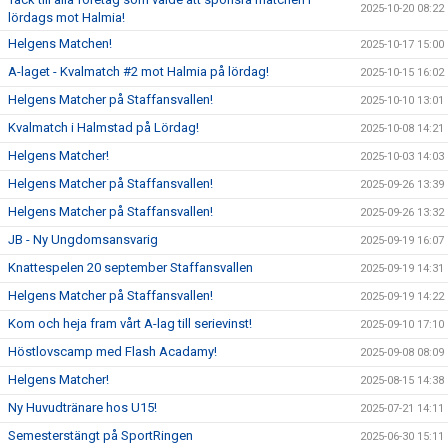
2025-10-20 08:22
lördags mot Halmia!
Helgens Matchen!
2025-10-17 15:00
A-laget - Kvalmatch #2 mot Halmia på lördag!
2025-10-15 16:02
Helgens Matcher på Staffansvallen!
2025-10-10 13:01
Kvalmatch i Halmstad på Lördag!
2025-10-08 14:21
Helgens Matcher!
2025-10-03 14:03
Helgens Matcher på Staffansvallen!
2025-09-26 13:39
Helgens Matcher på Staffansvallen!
2025-09-26 13:32
JB - Ny Ungdomsansvarig
2025-09-19 16:07
Knattespelen 20 september Staffansvallen
2025-09-19 14:31
Helgens Matcher på Staffansvallen!
2025-09-19 14:22
Kom och heja fram vårt A-lag till serievinst!
2025-09-10 17:10
Höstlovscamp med Flash Acadamy!
2025-09-08 08:09
Helgens Matcher!
2025-08-15 14:38
Ny Huvudtränare hos U15!
2025-07-21 14:11
Semesterstängt på SportRingen
2025-06-30 15:11