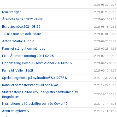
2021-03-30 12:07
Nya Stadgar
2021-03-26 15:11
Årsmöte tisdag 2021-03-30
2021-03-16 19:10
Extra årsmöte 2021-03-25
2021-03-16 10:36
Till alla spelare och ledare
2021-03-01 16:08
Anton "Marta" Lundin
2021-02-23 16:47
Kansliet stängt t om måndag
2021-02-23 14:32
Extra Årsmöte torsdag 2021-02-25
2021-02-18 15:12
Uppdatering Covid-19 restriktioner 2021-02-16
2021-02-17 08:35
Puma till Vallen 15/2!
2021-02-10 14:39
Spela bingolotto på nyårsafton! &#127881;
2020-12-30 20:34
Kansliet semesterstängt Jul och Nyår
2020-12-22 15:10
Staffanstorp United erbjuder gratis hemkörning av
2020-12-18 10:11
Bingolotter!
Nya nationella föreskrifter och råd Covid-19
2020-12-14 14:04
Ännu ett nyförvärv
2020-12-11 11:50