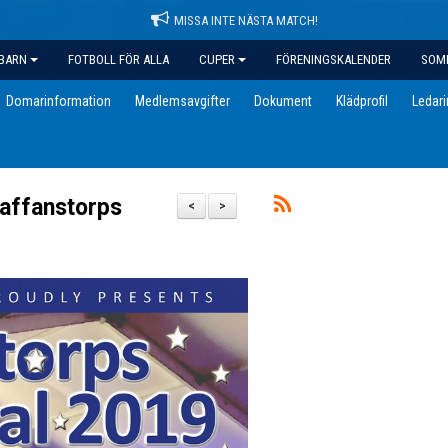
MISSA INTE NÄSTA MATCH!
BARN
FOTBOLL FÖR ALLA
CUPER
FÖRENINGSKALENDER
SOM
Domarinformation
Medlemsavgifter
Dokument
Klädprofil
Ledar
taffanstorps
<
>