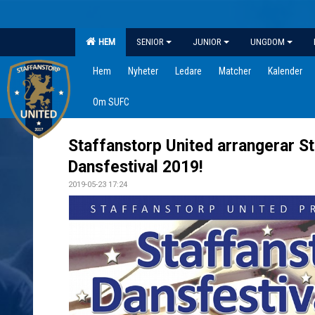
HEM
SENIOR
JUNIOR
UNGDOM
Hem
Nyheter
Ledare
Matcher
Kalender
Om SUFC
Staffanstorp United arrangerar S
Dansfestival 2019!
2019-05-23 17:24