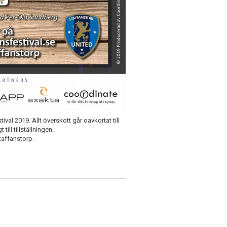
al 2019. Allt överskott går oavkortat till
ill tillställningen.
taffanstorp.