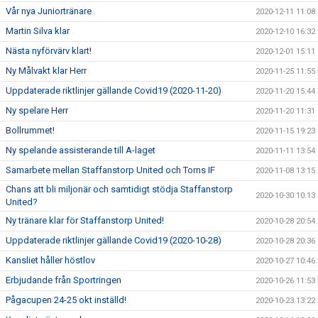
Vår nya Juniortränare
2020-12-11 11:08
Martin Silva klar
2020-12-10 16:32
Nästa nyförvärv klart!
2020-12-01 15:11
Ny Målvakt klar Herr
2020-11-25 11:55
Uppdaterade riktlinjer gällande Covid19 (2020-11-20)
2020-11-20 15:44
Ny spelare Herr
2020-11-20 11:31
Bollrummet!
2020-11-15 19:23
Ny spelande assisterande till A-laget
2020-11-11 13:54
Samarbete mellan Staffanstorp United och Torns IF
2020-11-08 13:15
Chans att bli miljonär och samtidigt stödja Staffanstorp
2020-10-30 10:13
United?
Ny tränare klar för Staffanstorp United!
2020-10-28 20:54
Uppdaterade riktlinjer gällande Covid19 (2020-10-28)
2020-10-28 20:36
Kansliet håller höstlov
2020-10-27 10:46
Erbjudande från Sportringen
2020-10-26 11:53
Pågacupen 24-25 okt inställd!
2020-10-23 13:22