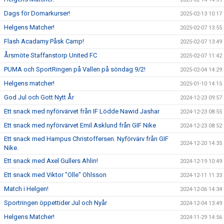
Dags för Domarkurser!
2025-02-13 10:17
Helgens Matcher!
2025-02-07 13:55
Flash Acadamy Påsk Camp!
2025-02-07 13:49
Årsmöte Staffanstorp United FC
2025-02-07 11:42
PUMA och SportRingen på Vallen på söndag 9/2!
2025-02-04 14:29
Helgens matcher!
2025-01-10 14:15
God Jul och Gott Nytt År
2024-12-23 09:57
Ett snack med nyförvärvet från IF Lödde Nawid Jashar
2024-12-23 08:55
Ett snack med nyförvärvet Emil Asklund från GIF Nike
2024-12-23 08:52
Ett snack med Hampus Christoffersen. Nyförvärv från GIF
2024-12-20 14:35
Nike.
Ett snack med Axel Gullers Ahlin!
2024-12-19 10:49
Ett snack med Viktor "Olle" Ohlsson
2024-12-11 11:33
Match i Helgen!
2024-12-06 14:34
Sportringen öppettider Jul och Nyår
2024-12-04 13:49
Helgens Matcher!
2024-11-29 14:56