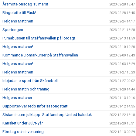
Årsmöte onsdag 15 mars!
2023-02-28 18:47
Bingolotto till Påsk!
2023-02-28 15:45
Helgens Matcher!
2023-02-24 14:17
Sportringen
2023-02-21 13:28
Pumabussen till Staffansvallen på lördag!
2023-02-13 11:59
Helgens matcher!
2023-02-10 12:20
Kommande Domarkurser på Staffansvallen
2023-02-09 12:43
Helgens matcher!
2023-02-03 13:29
Helgens matcher!
2023-01-27 10:23
Inbjudan e-sport från Skåneboll
2023-01-27 09:02
Helgens match och träning
2023-01-20 14:44
Helgens matcher
2023-01-13 12:16
Supporter-Var redo inför säsongstart!
2023-01-12 14:35
Sistaminuten-julklapp: Staffanstorp United halsduk
2022-12-22 16:18
Kansliet under Jul/Nyår
2022-12-20 13:31
Företag och inventering
2022-12-13 09:29