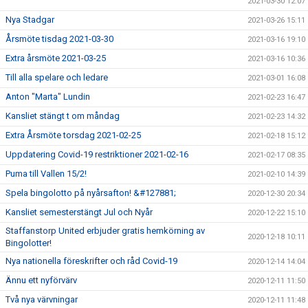
2021-03-30 12:07
Nya Stadgar
2021-03-26 15:11
Årsmöte tisdag 2021-03-30
2021-03-16 19:10
Extra årsmöte 2021-03-25
2021-03-16 10:36
Till alla spelare och ledare
2021-03-01 16:08
Anton "Marta" Lundin
2021-02-23 16:47
Kansliet stängt t om måndag
2021-02-23 14:32
Extra Årsmöte torsdag 2021-02-25
2021-02-18 15:12
Uppdatering Covid-19 restriktioner 2021-02-16
2021-02-17 08:35
Puma till Vallen 15/2!
2021-02-10 14:39
Spela bingolotto på nyårsafton! &#127881;
2020-12-30 20:34
Kansliet semesterstängt Jul och Nyår
2020-12-22 15:10
Staffanstorp United erbjuder gratis hemkörning av
2020-12-18 10:11
Bingolotter!
Nya nationella föreskrifter och råd Covid-19
2020-12-14 14:04
Ännu ett nyförvärv
2020-12-11 11:50
Två nya värvningar
2020-12-11 11:48