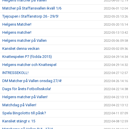
Helgens matcher på Vallen
2022-06-03 12:19
Matcher på Staffansvallen ikväll 1/6
2022-06-01 12:04
Tjejcupen i Staffanstorp 26 - 29/5!
2022-05-25 13:26
Helgens Matcher!
2022-05-20 15:14
Helgens matcher!
2022-05-13 13:42
Helgens matcher på Vallen
2022-05-06 09:58
Kansliet denna veckan
2022-05-02 09:36
Knattespelen P7 (födda 2015)
2022-04-29 14:34
Helgens matcher och Knattespel
2022-04-29 14:32
INTRESSEKOLL!
2022-04-27 12:57
DM Matcher på Vallen onsdag 27/4!
2022-04-26 14:16
Dags för årets Fotbollsskola!
2022-04-22 14:38
Helgens matcher på Vallen!
2022-04-22 13:13
Matchdag på Vallen!
2022-04-22 13:12
Spela Bingolotto till påsk?
2022-04-11 07:09
Kansliet stängt v. 15
2022-04-08 12:59