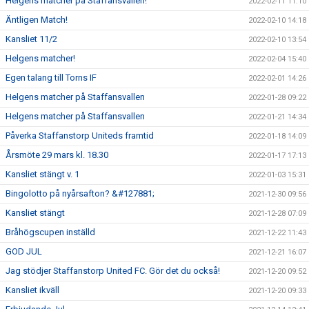
Helgens matcher på Staffansvallen!
2022-02-11 11:10
Äntligen Match!
2022-02-10 14:18
Kansliet 11/2
2022-02-10 13:54
Helgens matcher!
2022-02-04 15:40
Egen talang till Torns IF
2022-02-01 14:26
Helgens matcher på Staffansvallen
2022-01-28 09:22
Helgens matcher på Staffansvallen
2022-01-21 14:34
Påverka Staffanstorp Uniteds framtid
2022-01-18 14:09
Årsmöte 29 mars kl. 18.30
2022-01-17 17:13
Kansliet stängt v. 1
2022-01-03 15:31
Bingolotto på nyårsafton? &#127881;
2021-12-30 09:56
Kansliet stängt
2021-12-28 07:09
Bråhögscupen inställd
2021-12-22 11:43
GOD JUL
2021-12-21 16:07
Jag stödjer Staffanstorp United FC. Gör det du också!
2021-12-20 09:52
Kansliet ikväll
2021-12-20 09:33