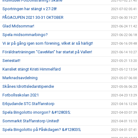
Individuell Fotbollsträning i Skåne
2021-07-02 21:40
Sportringen har stängt v 27-28!
2021-07-02 05:41
PÅGACUPEN 2021 30-31 OKTOBER
2021-06-30 19:27
Glad Midsommar!
2021-06-24 11:42
Spela midsommarbingo?
2021-06-22 06:18
Vi är på gång igen som förening, vilket är så härligt!
2021-06-16 09:48
Föräldrarträningen "CaveMan" har startat på Vallen!
2021-06-14 10:27
Seriestart!
2021-05-21 13:20
Kansliet stängt Kristi Himmelfärd
2021-05-12 13:54
Marknadsavdelning
2021-05-07 06:00
Skånes Idrottsledarstipendie
2021-05-06 06:23
Fotbollsskolan 2021
2021-04-23 13:29
Erbjudande STC Staffanstorp
2021-04-16 12:04
Spela Bingolotto imorgon? &#128035;
2021-04-03 07:39
Sommarkit Staffanstorp United!
2021-04-01 15:13
Spela Bingolotto på Påskdagen? &#128035;
2021-04-01 07:41