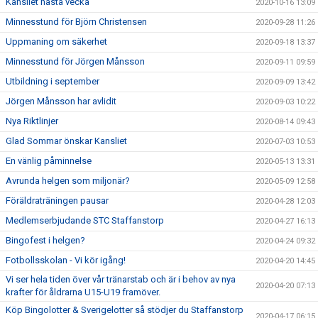
Kansliet nästa vecka
2020-10-16 13:09
Minnesstund för Björn Christensen
2020-09-28 11:26
Uppmaning om säkerhet
2020-09-18 13:37
Minnesstund för Jörgen Månsson
2020-09-11 09:59
Utbildning i september
2020-09-09 13:42
Jörgen Månsson har avlidit
2020-09-03 10:22
Nya Riktlinjer
2020-08-14 09:43
Glad Sommar önskar Kansliet
2020-07-03 10:53
En vänlig påminnelse
2020-05-13 13:31
Avrunda helgen som miljonär?
2020-05-09 12:58
Föräldraträningen pausar
2020-04-28 12:03
Medlemserbjudande STC Staffanstorp
2020-04-27 16:13
Bingofest i helgen?
2020-04-24 09:32
Fotbollsskolan - Vi kör igång!
2020-04-20 14:45
Vi ser hela tiden över vår tränarstab och är i behov av nya
2020-04-20 07:13
krafter för åldrarna U15-U19 framöver.
Köp Bingolotter & Sverigelotter så stödjer du Staffanstorp
2020-04-17 06:15