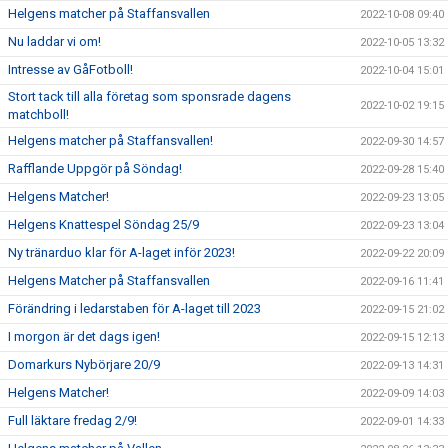
Helgens matcher på Staffansvallen
2022-10-08 09:40
Nu laddar vi om!
2022-10-05 13:32
Intresse av GåFotboll!
2022-10-04 15:01
Stort tack till alla företag som sponsrade dagens
2022-10-02 19:15
matchboll!
Helgens matcher på Staffansvallen!
2022-09-30 14:57
Rafflande Uppgör på Söndag!
2022-09-28 15:40
Helgens Matcher!
2022-09-23 13:05
Helgens Knattespel Söndag 25/9
2022-09-23 13:04
Ny tränarduo klar för A-laget inför 2023!
2022-09-22 20:09
Helgens Matcher på Staffansvallen
2022-09-16 11:41
Förändring i ledarstaben för A-laget till 2023
2022-09-15 21:02
I morgon är det dags igen!
2022-09-15 12:13
Domarkurs Nybörjare 20/9
2022-09-13 14:31
Helgens Matcher!
2022-09-09 14:03
Full läktare fredag 2/9!
2022-09-01 14:33