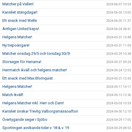
Matcher på Vallen!
2024-06-07 10:54
Kansliet stängdagar!
2024-06-05 13:05
Ett snack med Welle
2024-06-05 11:37
Äntligen United keps!
2024-06-04 08:41
Helgens Matcher!
2024-05-31 13:48
Ny trepoängare!
2024-05-31 11:09
Matcher onsdag 29/5 och torsdag 30/5!
2024-05-29 10:38
Storseger för Herrarna!
2024-05-27 09:24
Herrmatch ikväll och helgens matcher!
2024-05-24 12:55
Ett snack med Max Blomquist
2024-05-21 12:43
Helgens Matcher!
2024-05-17 14:17
Match ikväll!
2024-05-15 12:36
Helgens Matcher inkl. Herr och Dam!
2024-05-03 10:59
Kansliet önskar Trevlig Valborgsmässoafton
2024-04-30 12:10
Övertygande seger i Sjöbo
2024-04-29 17:05
Sportringen avvikande tider v. 18 & v. 19
2024-04-29 08:55