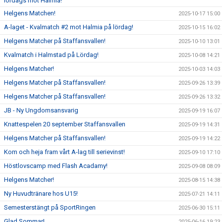
lördags mot Halmia!
Helgens Matchen!
2025-10-17 15:00
A-laget - Kvalmatch #2 mot Halmia på lördag!
2025-10-15 16:02
Helgens Matcher på Staffansvallen!
2025-10-10 13:01
Kvalmatch i Halmstad på Lördag!
2025-10-08 14:21
Helgens Matcher!
2025-10-03 14:03
Helgens Matcher på Staffansvallen!
2025-09-26 13:39
Helgens Matcher på Staffansvallen!
2025-09-26 13:32
JB - Ny Ungdomsansvarig
2025-09-19 16:07
Knattespelen 20 september Staffansvallen
2025-09-19 14:31
Helgens Matcher på Staffansvallen!
2025-09-19 14:22
Kom och heja fram vårt A-lag till serievinst!
2025-09-10 17:10
Höstlovscamp med Flash Acadamy!
2025-09-08 08:09
Helgens Matcher!
2025-08-15 14:38
Ny Huvudtränare hos U15!
2025-07-21 14:11
Semesterstängt på SportRingen
2025-06-30 15:11
Glad Sommar!
2025-06-16 19:23