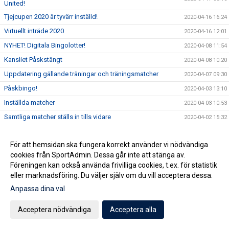
United!
Tjejcupen 2020 är tyvärr inställd!
2020-04-16 16:24
Virtuellt inträde 2020
2020-04-16 12:01
NYHET! Digitala Bingolotter!
2020-04-08 11:54
Kansliet Påskstängt
2020-04-08 10:20
Uppdatering gällande träningar och träningsmatcher
2020-04-07 09:30
Påskbingo!
2020-04-03 13:10
Inställda matcher
2020-04-03 10:53
Samtliga matcher ställs in tills vidare
2020-04-02 15:32
Uppdatering gällande aktiviter på Staffansvallen med
2020-03-14 10:10
hänsyn till covid19
För att hemsidan ska fungera korrekt använder vi nödvändiga
Staffansvallen stängs ner tills vidare!
2020-03-12 15:24
cookies från SportAdmin. Dessa går inte att stänga av.
Föreningen kan också använda frivilliga cookies, t.ex. för statistik
Nu anlitar vi en konsult för att optimera verksamheten
2020-03-06 07:01
eller marknadsföring. Du väljer själv om du vill acceptera dessa.
Vårens domarkurser
2020-02-19 11:37
Anpassa dina val
Årsmöte onsdag 11 mars!
2020-02-11 09:34
Acceptera nödvändiga
Acceptera alla
Puma kommer till Vallen
2020-02-10 17:04
TJEJCUPEN 2020
2020-01-21 14:08