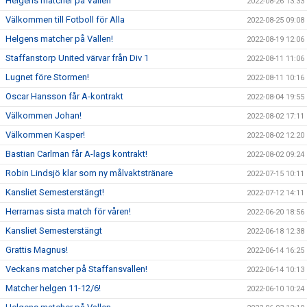
Helgens matcher på Vallen
2022-08-26 13:33
Välkommen till Fotboll för Alla
2022-08-25 09:08
Helgens matcher på Vallen!
2022-08-19 12:06
Staffanstorp United värvar från Div 1
2022-08-11 11:06
Lugnet före Stormen!
2022-08-11 10:16
Oscar Hansson får A-kontrakt
2022-08-04 19:55
Välkommen Johan!
2022-08-02 17:11
Välkommen Kasper!
2022-08-02 12:20
Bastian Carlman får A-lags kontrakt!
2022-08-02 09:24
Robin Lindsjö klar som ny målvaktstränare
2022-07-15 10:11
Kansliet Semesterstängt!
2022-07-12 14:11
Herrarnas sista match för våren!
2022-06-20 18:56
Kansliet Semesterstängt
2022-06-18 12:38
Grattis Magnus!
2022-06-14 16:25
Veckans matcher på Staffansvallen!
2022-06-14 10:13
Matcher helgen 11-12/6!
2022-06-10 10:24