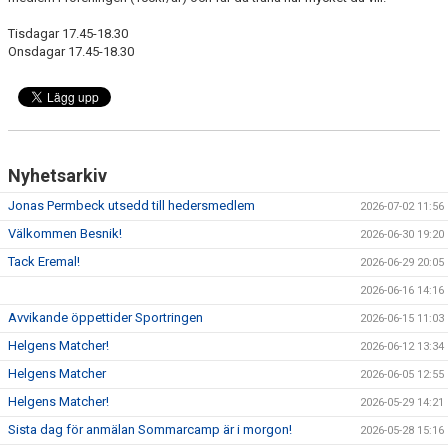
Tisdagar 17.45-18.30
KLÄDPROFIL
Onsdagar 17.45-18.30
LEDARINFORMATION
STYRELSE/SEKTIONER
KONTAKT/KANSLI
Nyhetsarkiv
Jonas Permbeck utsedd till hedersmedlem
2026-07-02 11:56
PARTNERS
Välkommen Besnik!
2026-06-30 19:20
OM SUFC
Tack Eremal!
2026-06-29 20:05
2026-06-16 14:16
Avvikande öppettider Sportringen
2026-06-15 11:03
Helgens Matcher!
2026-06-12 13:34
Helgens Matcher
2026-06-05 12:55
Helgens Matcher!
2026-05-29 14:21
Sista dag för anmälan Sommarcamp är i morgon!
2026-05-28 15:16