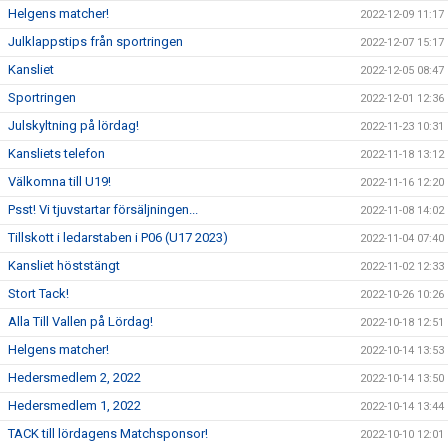
Helgens matcher!
2022-12-09 11:17
Julklappstips från sportringen
2022-12-07 15:17
Kansliet
2022-12-05 08:47
Sportringen
2022-12-01 12:36
Julskyltning på lördag!
2022-11-23 10:31
Kansliets telefon
2022-11-18 13:12
Välkomna till U19!
2022-11-16 12:20
Psst! Vi tjuvstartar försäljningen...
2022-11-08 14:02
Tillskott i ledarstaben i P06 (U17 2023)
2022-11-04 07:40
Kansliet höststängt
2022-11-02 12:33
Stort Tack!
2022-10-26 10:26
Alla Till Vallen på Lördag!
2022-10-18 12:51
Helgens matcher!
2022-10-14 13:53
Hedersmedlem 2, 2022
2022-10-14 13:50
Hedersmedlem 1, 2022
2022-10-14 13:44
TACK till lördagens Matchsponsor!
2022-10-10 12:01