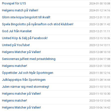
Provspel för U15
2024-01-30 10:08
Helgens match på Vallen!
2024-01-12 14:16
Glöm inte köpa bingolott till ikväll!
2023-12-31 11:01
Spela Bingolotto på nyårsafton och stöd klubben!
2023-12-28 11:42
God Jul från Kansliet
2023-12-21 11:11
United Köp & Sälj på Facebook!
2023-12-15 10:36
United på YouTube!
2023-12-14 13:11
Helgens Matcher på Vallen!
2023-12-08 10:10
Seniorernas julfest med prisutdelning
2023-12-04 17:08
Helgens matcher!
2023-12-01 13:50
Öppettider Jul och Nyår Sportringen
2023-11-30 12:16
Julklappstips från Sportringen
2023-11-28 14:44
Julen närmar sig med stormsteg!
2023-11-10 13:15
Helgens matcher på Vallen!
2023-11-10 10:30
Helgens matcher!
2023-10-13 13:43
Helgens Matcher på Vallen!
2023-10-06 14:42