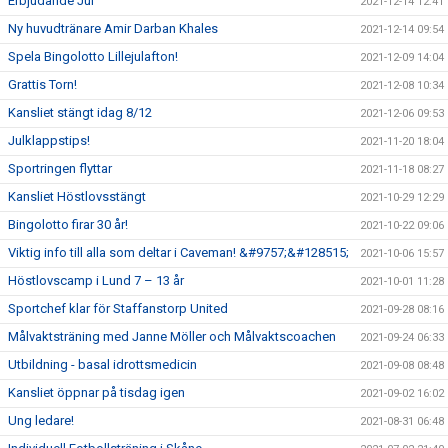
Erbjudande Jul
2021-12-14 12:41
Ny huvudtränare Amir Darban Khales
2021-12-14 09:54
Spela Bingolotto Lillejulafton!
2021-12-09 14:04
Grattis Torn!
2021-12-08 10:34
Kansliet stängt idag 8/12
2021-12-06 09:53
Julklappstips!
2021-11-20 18:04
Sportringen flyttar
2021-11-18 08:27
Kansliet Höstlovsstängt
2021-10-29 12:29
Bingolotto firar 30 år!
2021-10-22 09:06
Viktig info till alla som deltar i Caveman! &#9757;&#128515;
2021-10-06 15:57
Höstlovscamp i Lund 7 – 13 år
2021-10-01 11:28
Sportchef klar för Staffanstorp United
2021-09-28 08:16
Målvaktsträning med Janne Möller och Målvaktscoachen
2021-09-24 06:33
Utbildning - basal idrottsmedicin
2021-09-08 08:48
Kansliet öppnar på tisdag igen
2021-09-02 16:02
Ung ledare!
2021-08-31 06:48