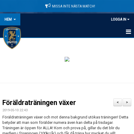
MISSA INTE NÄSTA MATCH!
HEM
LOGGA IN
HEM
NYHETER
LEDARE
MATCHER
KALENDER
Föräldraträningen växer
<
>
DOMARINFORMATION
2019-05-10 22:43
Föräldraträningen växer och mot denna bakgrund utökas träningen! Detta
MEDLEMSAVGIFTER
betyder att man som förälder numera även kan delta på tisdagar.
Träningen är öppen för ALLA! Kom och prova på, gillar du det blir du
medlem i föreningen (100kr/år) och får då träna hur mycket du vill!
DOKUMENT