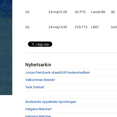
Sö
24-maj
12.00
SU P12
Lunds BK
3b
Sö
24-maj
14.30
FCS F15
LB07
2a+
Nyhetsarkiv
Jonas Permbeck utsedd till hedersmedlem
Välkommen Besnik!
Tack Eremal!
Avvikande öppettider Sportringen
Helgens Matcher!
Helgens Matcher