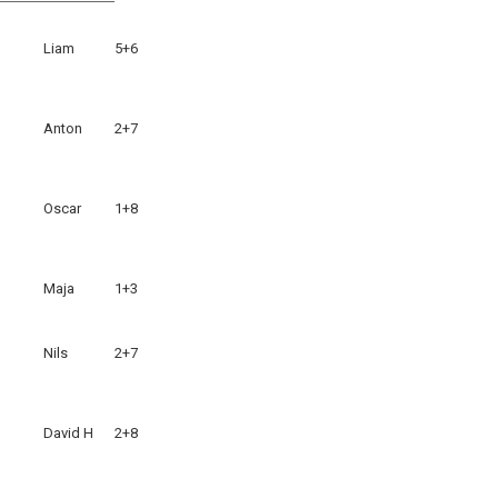
Liam
5+6
Anton
2+7
Oscar
1+8
Maja
1+3
Nils
2+7
David H
2+8