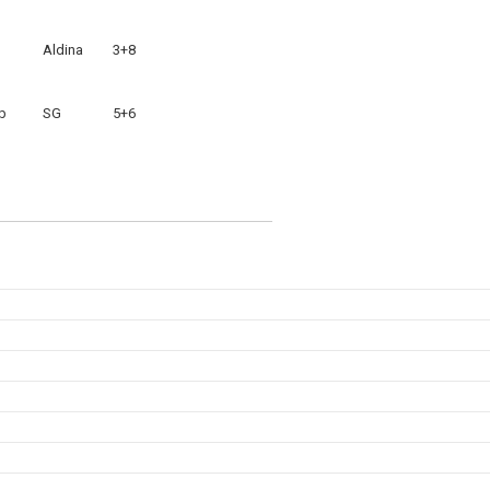
Aldina
3+8
b
SG
5+6