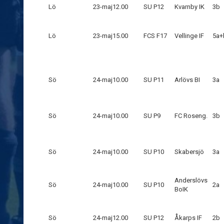
Lö
23-maj
12.00
SU P12
Kvarnby IK
3b
Lö
23-maj
15.00
FCS F17
Vellinge IF
5a+
Sö
24-maj
10.00
SU P11
Arlövs BI
3a
Sö
24-maj
10.00
SU P9
FC Roseng.
3b
Sö
24-maj
10.00
SU P10
Skabersjö
3a
Anderslövs
Sö
24-maj
10.00
SU P10
2a
BoIK
Sö
24-maj
12.00
SU P12
Åkarps IF
2b