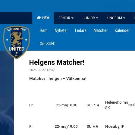
HEM
SENIOR
JUNIOR
UNGDOM
Hem
Nyheter
Ledare
Matcher
Kalender
Om SUFC
Helgens Matcher!
2026-05-22 13:37
Matcher i helgen – Välkomna!
Heleneholms
Fr
22-maj
18.30
SU P14
5a+
SK
Fr
22-maj
19.00
SU HA
Nosaby IF