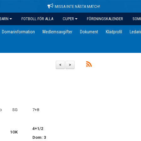
MISSA INTE NÄSTA MATCH!
BARN
FOTBOLL FÖR ALLA
CUPER
FÖRENINGSKALENDER
SOM
Domarinformation
Medlemsavgifter
Dokument
Klädprofil
Ledar
<
>
b
SG
7+8
4+1/2
1
OK
Dom: 3