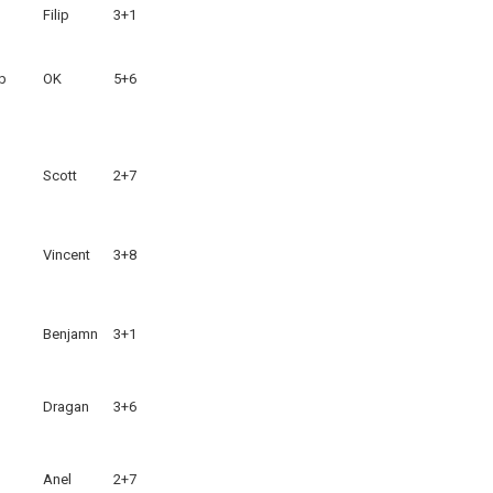
Filip
3+1
b
OK
5+6
Scott
2+7
Vincent
3+8
Benjamn
3+1
Dragan
3+6
Anel
2+7