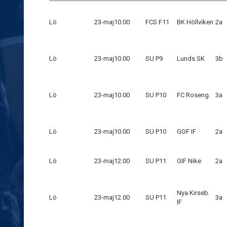
Lö
23-maj
10.00
FCS F11
BK Höllviken
2a
Lö
23-maj
10.00
SU P9
Lunds SK
3b
Lö
23-maj
10.00
SU P10
FC Roseng.
3a
Lö
23-maj
10.00
SU P10
GOF IF
2a
Lö
23-maj
12.00
SU P11
GIF Nike
2a
Nya Kirseb.
Lö
23-maj
12.00
SU P11
3a
IF