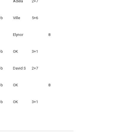
Adela
2+7
+b
Ville
5+6
Elynor
8
+b
OK
3+1
+b
David S
2+7
+b
OK
8
+b
OK
3+1