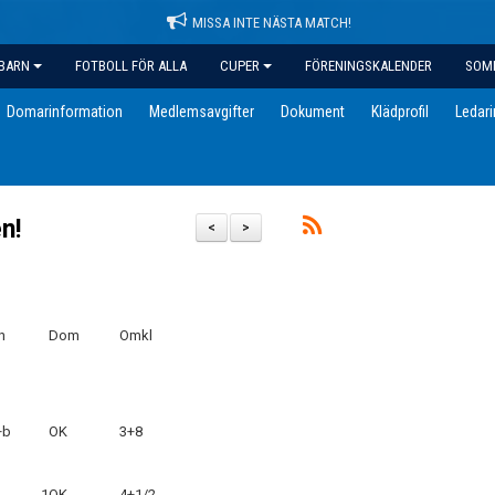
MISSA INTE NÄSTA MATCH!
BARN
FOTBOLL FÖR ALLA
CUPER
FÖRENINGSKALENDER
SOM
Domarinformation
Medlemsavgifter
Dokument
Klädprofil
Ledar
n!
<
>
n
Dom
Omkl
+b
OK
3+8
1
OK
4+1/2