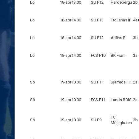
Lö
18-apr
13.00
SU P12
Hardeberga
2b
Lö
18-apr
14.00
SU P13
Trollenäs IF
4a
Lö
18-apr
14.00
SU P12
Arlövs BI
3b
Lö
18-apr
14.00
FCS F10
BK Fram
3a
Sö
19-apr
10.00
SU P11
Bjärreds FF
2a
Sö
19-apr
10.00
FCS F11
Lunds BOIS
2a
FC
Sö
19-apr
10.00
SU P9
3b
Möjligheten