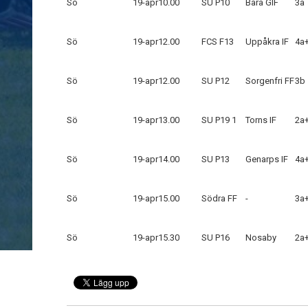
Sö
19-apr
10.00
SU P10
Bara GIF
3a
Sö
19-apr
12.00
FCS F13
Uppåkra IF
4a
Sö
19-apr
12.00
SU P12
Sorgenfri FF
3b
Sö
19-apr
13.00
SU P19 1
Torns IF
2a
Sö
19-apr
14.00
SU P13
Genarps IF
4a
Sö
19-apr
15.00
Södra FF
-
3a
Sö
19-apr
15.30
SU P16
Nosaby
2a