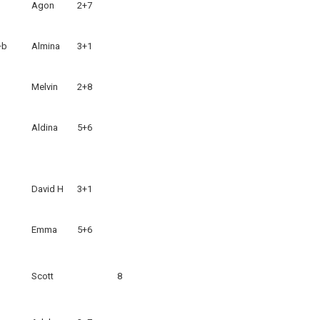
Agon
2+7
+b
Almina
3+1
Melvin
2+8
Aldina
5+6
David H
3+1
Emma
5+6
Scott
8