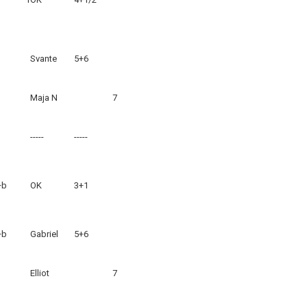
Svante
5+6
Maja N
7
-----
-----
+b
OK
3+1
+b
Gabriel
5+6
Elliot
7