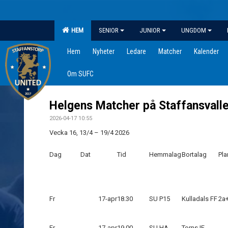
HEM
SENIOR
JUNIOR
UNGDOM
Hem
Nyheter
Ledare
Matcher
Kalender
Om SUFC
Helgens Matcher på Staffansvalle
2026-04-17 10:55
Vecka 16, 13/4 – 19/4 2026
Dag
Dat
Tid
Hemmalag
Bortalag
Pla
Fr
17-apr
18.30
SU P15
Kulladals FF
2a
Fr
17-apr
19.00
SU HA
Torns IF