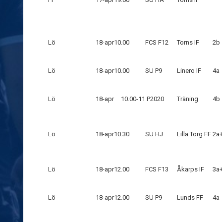
Lö
18-apr
10.00
FCS F12
Torns IF
2b
Lö
18-apr
10.00
SU P9
Linero IF
4a
Lö
18-apr
10.00-11
P2020
Träning
4b
Lö
18-apr
10.30
SU HJ
Lilla Torg FF
2a
Lö
18-apr
12.00
FCS F13
Åkarps IF
3a
Lö
18-apr
12.00
SU P9
Lunds FF
4a