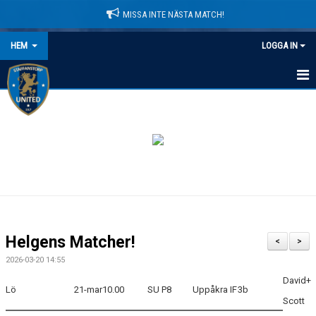
MISSA INTE NÄSTA MATCH!
HEM
LOGGA IN
HEM
NYHETER
LEDARE
MATCHER
KALENDER
Helgens Matcher!
<
>
DOMARINFORMATION
2026-03-20 14:55
David+
MEDLEMSAVGIFTER
Lö
21-mar
10.00
SU P8
Uppåkra IF
3b
Scott
DOKUMENT