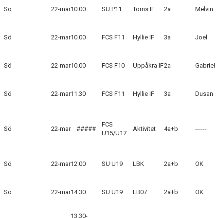
Sö
22-mar
10.00
SU P11
Torns IF
2a
Melvin
Sö
22-mar
10.00
FCS F11
Hyllie IF
3a
Joel
Sö
22-mar
10.00
FCS F10
Uppåkra IF
2a
Gabriel
Sö
22-mar
11.30
FCS F11
Hyllie IF
3a
Dusan
FCS
Sö
22-mar
#####
Aktivitet
4a+b
------
U15/U17
Sö
22-mar
12.00
SU U19
LBK
2a+b
OK
Sö
22-mar
14.30
SU U19
LB07
2a+b
OK
13.30-