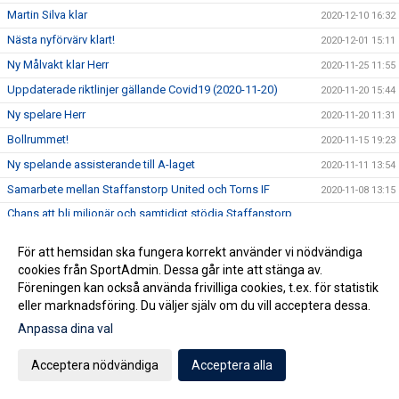
Martin Silva klar
2020-12-10 16:32
Nästa nyförvärv klart!
2020-12-01 15:11
Ny Målvakt klar Herr
2020-11-25 11:55
Uppdaterade riktlinjer gällande Covid19 (2020-11-20)
2020-11-20 15:44
Ny spelare Herr
2020-11-20 11:31
Bollrummet!
2020-11-15 19:23
Ny spelande assisterande till A-laget
2020-11-11 13:54
Samarbete mellan Staffanstorp United och Torns IF
2020-11-08 13:15
Chans att bli miljonär och samtidigt stödja Staffanstorp
2020-10-30 10:13
United?
För att hemsidan ska fungera korrekt använder vi nödvändiga
Ny tränare klar för Staffanstorp United!
2020-10-28 20:54
cookies från SportAdmin. Dessa går inte att stänga av.
Uppdaterade riktlinjer gällande Covid19 (2020-10-28)
2020-10-28 20:36
Föreningen kan också använda frivilliga cookies, t.ex. för statistik
Kansliet håller höstlov
2020-10-27 10:46
eller marknadsföring. Du väljer själv om du vill acceptera dessa.
Erbjudande från Sportringen
Anpassa dina val
2020-10-26 11:53
Pågacupen 24-25 okt inställd!
2020-10-23 13:22
Acceptera nödvändiga
Acceptera alla
Kansliet nästa vecka
2020-10-16 13:09