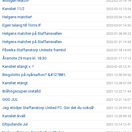
Äntligen Match!
2022-02-10 14:18
Kansliet 11/2
2022-02-10 13:54
Helgens matcher!
2022-02-04 15:40
Egen talang till Torns IF
2022-02-01 14:26
Helgens matcher på Staffansvallen
2022-01-28 09:22
Helgens matcher på Staffansvallen
2022-01-21 14:34
Påverka Staffanstorp Uniteds framtid
2022-01-18 14:09
Årsmöte 29 mars kl. 18.30
2022-01-17 17:13
Kansliet stängt v. 1
2022-01-03 15:31
Bingolotto på nyårsafton? &#127881;
2021-12-30 09:56
Kansliet stängt
2021-12-28 07:09
Bråhögscupen inställd
2021-12-22 11:43
GOD JUL
2021-12-21 16:07
Jag stödjer Staffanstorp United FC. Gör det du också!
2021-12-20 09:52
Kansliet ikväll
2021-12-20 09:33
Erbjudande Jul
2021-12-14 12:41