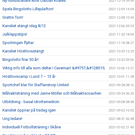
Ny huvudtränare Amir Darban Khales
2021-12-14 09:54
Spela Bingolotto Lillejulafton!
2021-12-09 14:04
Grattis Torn!
2021-12-08 10:34
Kansliet stängt idag 8/12
2021-12-06 09:53
Julklappstips!
2021-11-20 18:04
Sportringen flyttar
2021-11-18 08:27
Kansliet Höstlovsstängt
2021-10-29 12:29
Bingolotto firar 30 år!
2021-10-22 09:06
Viktig info till alla som deltar i Caveman! &#9757;&#128515;
2021-10-06 15:57
Höstlovscamp i Lund 7 – 13 år
2021-10-01 11:28
Sportchef klar för Staffanstorp United
2021-09-28 08:16
Målvaktsträning med Janne Möller och Målvaktscoachen
2021-09-24 06:33
Utbildning - basal idrottsmedicin
2021-09-08 08:48
Kansliet öppnar på tisdag igen
2021-09-02 16:02
Ung ledare!
2021-08-31 06:48
Individuell Fotbollsträning i Skåne
2021-07-02 21:40