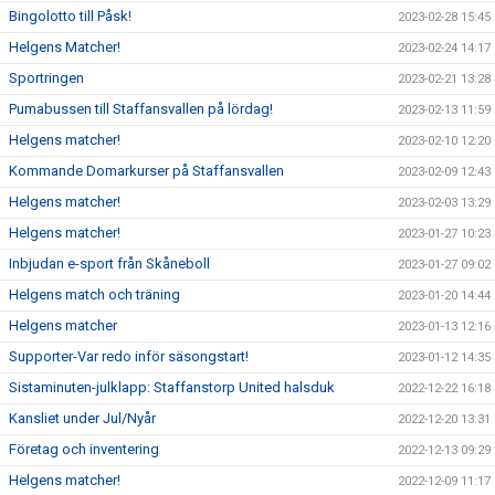
Bingolotto till Påsk!
2023-02-28 15:45
Helgens Matcher!
2023-02-24 14:17
Sportringen
2023-02-21 13:28
Pumabussen till Staffansvallen på lördag!
2023-02-13 11:59
Helgens matcher!
2023-02-10 12:20
Kommande Domarkurser på Staffansvallen
2023-02-09 12:43
Helgens matcher!
2023-02-03 13:29
Helgens matcher!
2023-01-27 10:23
Inbjudan e-sport från Skåneboll
2023-01-27 09:02
Helgens match och träning
2023-01-20 14:44
Helgens matcher
2023-01-13 12:16
Supporter-Var redo inför säsongstart!
2023-01-12 14:35
Sistaminuten-julklapp: Staffanstorp United halsduk
2022-12-22 16:18
Kansliet under Jul/Nyår
2022-12-20 13:31
Företag och inventering
2022-12-13 09:29
Helgens matcher!
2022-12-09 11:17