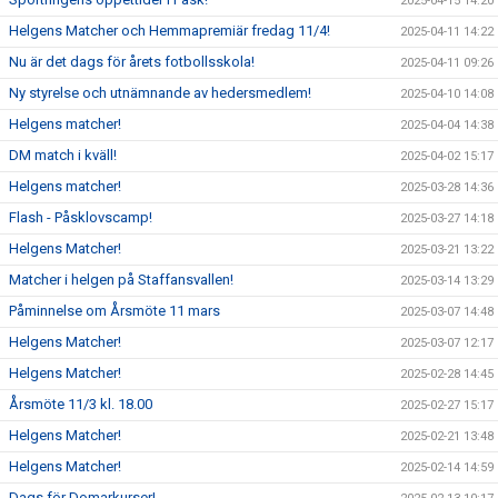
2025-04-15 14:20
Helgens Matcher och Hemmapremiär fredag 11/4!
2025-04-11 14:22
Nu är det dags för årets fotbollsskola!
2025-04-11 09:26
Ny styrelse och utnämnande av hedersmedlem!
2025-04-10 14:08
Helgens matcher!
2025-04-04 14:38
DM match i kväll!
2025-04-02 15:17
Helgens matcher!
2025-03-28 14:36
Flash - Påsklovscamp!
2025-03-27 14:18
Helgens Matcher!
2025-03-21 13:22
Matcher i helgen på Staffansvallen!
2025-03-14 13:29
Påminnelse om Årsmöte 11 mars
2025-03-07 14:48
Helgens Matcher!
2025-03-07 12:17
Helgens Matcher!
2025-02-28 14:45
Årsmöte 11/3 kl. 18.00
2025-02-27 15:17
Helgens Matcher!
2025-02-21 13:48
Helgens Matcher!
2025-02-14 14:59
Dags för Domarkurser!