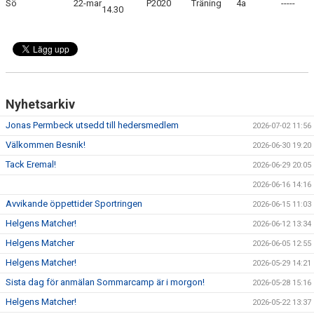
Sö
22-mar
P2020
Träning
4a
-----
14.30
Nyhetsarkiv
Jonas Permbeck utsedd till hedersmedlem
2026-07-02 11:56
Välkommen Besnik!
2026-06-30 19:20
Tack Eremal!
2026-06-29 20:05
2026-06-16 14:16
Avvikande öppettider Sportringen
2026-06-15 11:03
Helgens Matcher!
2026-06-12 13:34
Helgens Matcher
2026-06-05 12:55
Helgens Matcher!
2026-05-29 14:21
Sista dag för anmälan Sommarcamp är i morgon!
2026-05-28 15:16
Helgens Matcher!
2026-05-22 13:37