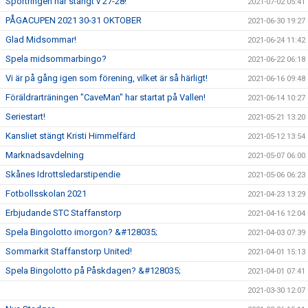
Sportringen har stängt v 27-28!
2021-07-02 05:41
PÅGACUPEN 2021 30-31 OKTOBER
2021-06-30 19:27
Glad Midsommar!
2021-06-24 11:42
Spela midsommarbingo?
2021-06-22 06:18
Vi är på gång igen som förening, vilket är så härligt!
2021-06-16 09:48
Föräldrarträningen "CaveMan" har startat på Vallen!
2021-06-14 10:27
Seriestart!
2021-05-21 13:20
Kansliet stängt Kristi Himmelfärd
2021-05-12 13:54
Marknadsavdelning
2021-05-07 06:00
Skånes Idrottsledarstipendie
2021-05-06 06:23
Fotbollsskolan 2021
2021-04-23 13:29
Erbjudande STC Staffanstorp
2021-04-16 12:04
Spela Bingolotto imorgon? &#128035;
2021-04-03 07:39
Sommarkit Staffanstorp United!
2021-04-01 15:13
Spela Bingolotto på Påskdagen? &#128035;
2021-04-01 07:41
2021-03-30 12:07