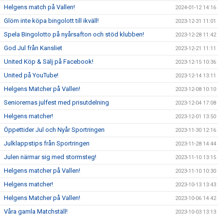
Helgens match på Vallen!
2024-01-12 14:16
Glöm inte köpa bingolott till ikväll!
2023-12-31 11:01
Spela Bingolotto på nyårsafton och stöd klubben!
2023-12-28 11:42
God Jul från Kansliet
2023-12-21 11:11
United Köp & Sälj på Facebook!
2023-12-15 10:36
United på YouTube!
2023-12-14 13:11
Helgens Matcher på Vallen!
2023-12-08 10:10
Seniorernas julfest med prisutdelning
2023-12-04 17:08
Helgens matcher!
2023-12-01 13:50
Öppettider Jul och Nyår Sportringen
2023-11-30 12:16
Julklappstips från Sportringen
2023-11-28 14:44
Julen närmar sig med stormsteg!
2023-11-10 13:15
Helgens matcher på Vallen!
2023-11-10 10:30
Helgens matcher!
2023-10-13 13:43
Helgens Matcher på Vallen!
2023-10-06 14:42
Våra gamla Matchställ!
2023-10-03 13:13