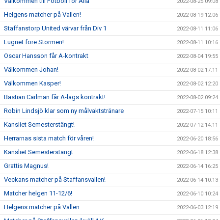
Välkommen till Fotboll för Alla
2022-08-25 09:08
Helgens matcher på Vallen!
2022-08-19 12:06
Staffanstorp United värvar från Div 1
2022-08-11 11:06
Lugnet före Stormen!
2022-08-11 10:16
Oscar Hansson får A-kontrakt
2022-08-04 19:55
Välkommen Johan!
2022-08-02 17:11
Välkommen Kasper!
2022-08-02 12:20
Bastian Carlman får A-lags kontrakt!
2022-08-02 09:24
Robin Lindsjö klar som ny målvaktstränare
2022-07-15 10:11
Kansliet Semesterstängt!
2022-07-12 14:11
Herrarnas sista match för våren!
2022-06-20 18:56
Kansliet Semesterstängt
2022-06-18 12:38
Grattis Magnus!
2022-06-14 16:25
Veckans matcher på Staffansvallen!
2022-06-14 10:13
Matcher helgen 11-12/6!
2022-06-10 10:24
Helgens matcher på Vallen
2022-06-03 12:19