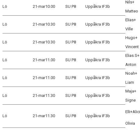
Nils+
Lö
21-mar
10.00
SU P8
Uppåkra IF
3b
Matteo
KLÄDPROFIL
Elias+
Lö
21-mar
10.30
SU P8
Uppåkra IF
3b
LEDARINFORMATION
Ville
Hugo+
STYRELSE/SEKTIONER
Lö
21-mar
10.30
SU P8
Uppåkra IF
3b
Vincent
KONTAKT/KANSLI
Elias S+
Lö
21-mar
11.00
SU P8
Uppåkra IF
3b
Anton
PARTNERS
Noah+
Lö
21-mar
11.00
SU P8
Uppåkra IF
3b
OM SUFC
Liam
Maja+
Lö
21-mar
11.30
SU P8
Uppåkra IF
3b
Signe
Elli+Alic
Lö
21-mar
11.30
SU P8
Uppåkra IF
3b
Olivia