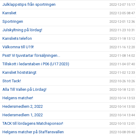
Julklappstips från sportringen
2022-12-07 15:17
Kansliet
2022-12-05 08:47
Sportringen
2022-12-01 12:36
Julskyltning på lördag!
2022-11-23 10:31
Kansliets telefon
2022-11-18 13:12
Välkomna till U19!
2022-11-16 12:20
Psst! Vi tjuvstartar försäljningen...
2022-11-08 14:02
Tillskott i ledarstaben i P06 (U17 2023)
2022-11-04 07:40
Kansliet höststängt
2022-11-02 12:33
Stort Tack!
2022-10-26 10:26
Alla Till Vallen på Lördag!
2022-10-18 12:51
Helgens matcher!
2022-10-14 13:53
Hedersmedlem 2, 2022
2022-10-14 13:50
Hedersmedlem 1, 2022
2022-10-14 13:44
TACK till lördagens Matchsponsor!
2022-10-10 12:01
Helgens matcher på Staffansvallen
2022-10-08 09:40