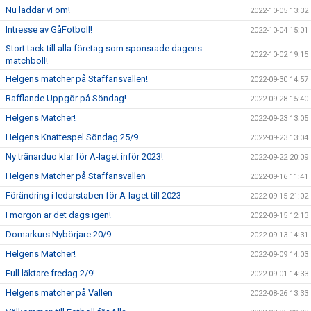
Nu laddar vi om!
2022-10-05 13:32
Intresse av GåFotboll!
2022-10-04 15:01
Stort tack till alla företag som sponsrade dagens
2022-10-02 19:15
matchboll!
Helgens matcher på Staffansvallen!
2022-09-30 14:57
Rafflande Uppgör på Söndag!
2022-09-28 15:40
Helgens Matcher!
2022-09-23 13:05
Helgens Knattespel Söndag 25/9
2022-09-23 13:04
Ny tränarduo klar för A-laget inför 2023!
2022-09-22 20:09
Helgens Matcher på Staffansvallen
2022-09-16 11:41
Förändring i ledarstaben för A-laget till 2023
2022-09-15 21:02
I morgon är det dags igen!
2022-09-15 12:13
Domarkurs Nybörjare 20/9
2022-09-13 14:31
Helgens Matcher!
2022-09-09 14:03
Full läktare fredag 2/9!
2022-09-01 14:33
Helgens matcher på Vallen
2022-08-26 13:33