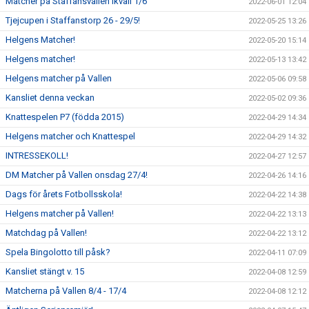
Matcher på Staffansvallen ikväll 1/6
2022-06-01 12:04
Tjejcupen i Staffanstorp 26 - 29/5!
2022-05-25 13:26
Helgens Matcher!
2022-05-20 15:14
Helgens matcher!
2022-05-13 13:42
Helgens matcher på Vallen
2022-05-06 09:58
Kansliet denna veckan
2022-05-02 09:36
Knattespelen P7 (födda 2015)
2022-04-29 14:34
Helgens matcher och Knattespel
2022-04-29 14:32
INTRESSEKOLL!
2022-04-27 12:57
DM Matcher på Vallen onsdag 27/4!
2022-04-26 14:16
Dags för årets Fotbollsskola!
2022-04-22 14:38
Helgens matcher på Vallen!
2022-04-22 13:13
Matchdag på Vallen!
2022-04-22 13:12
Spela Bingolotto till påsk?
2022-04-11 07:09
Kansliet stängt v. 15
2022-04-08 12:59
Matcherna på Vallen 8/4 - 17/4
2022-04-08 12:12