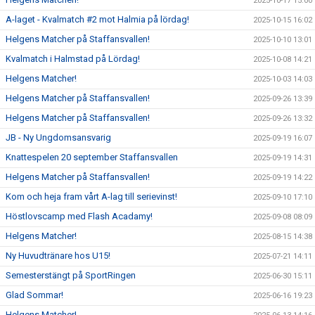
2025-10-17 15:00
A-laget - Kvalmatch #2 mot Halmia på lördag!
2025-10-15 16:02
Helgens Matcher på Staffansvallen!
2025-10-10 13:01
Kvalmatch i Halmstad på Lördag!
2025-10-08 14:21
Helgens Matcher!
2025-10-03 14:03
Helgens Matcher på Staffansvallen!
2025-09-26 13:39
Helgens Matcher på Staffansvallen!
2025-09-26 13:32
JB - Ny Ungdomsansvarig
2025-09-19 16:07
Knattespelen 20 september Staffansvallen
2025-09-19 14:31
Helgens Matcher på Staffansvallen!
2025-09-19 14:22
Kom och heja fram vårt A-lag till serievinst!
2025-09-10 17:10
Höstlovscamp med Flash Acadamy!
2025-09-08 08:09
Helgens Matcher!
2025-08-15 14:38
Ny Huvudtränare hos U15!
2025-07-21 14:11
Semesterstängt på SportRingen
2025-06-30 15:11
Glad Sommar!
2025-06-16 19:23
Helgens Matcher!