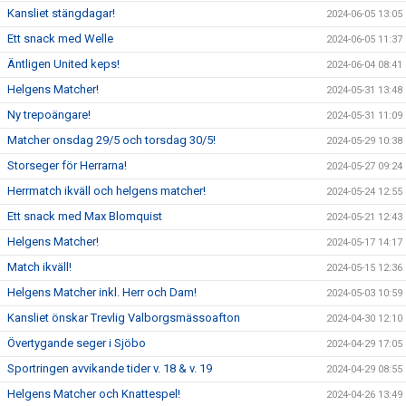
Kansliet stängdagar!
2024-06-05 13:05
Ett snack med Welle
2024-06-05 11:37
Äntligen United keps!
2024-06-04 08:41
Helgens Matcher!
2024-05-31 13:48
Ny trepoängare!
2024-05-31 11:09
Matcher onsdag 29/5 och torsdag 30/5!
2024-05-29 10:38
Storseger för Herrarna!
2024-05-27 09:24
Herrmatch ikväll och helgens matcher!
2024-05-24 12:55
Ett snack med Max Blomquist
2024-05-21 12:43
Helgens Matcher!
2024-05-17 14:17
Match ikväll!
2024-05-15 12:36
Helgens Matcher inkl. Herr och Dam!
2024-05-03 10:59
Kansliet önskar Trevlig Valborgsmässoafton
2024-04-30 12:10
Övertygande seger i Sjöbo
2024-04-29 17:05
Sportringen avvikande tider v. 18 & v. 19
2024-04-29 08:55
Helgens Matcher och Knattespel!
2024-04-26 13:49