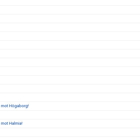
gs mot Högaborg!
s mot Halmia!