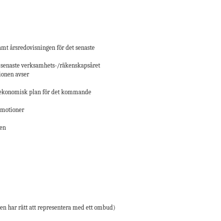
amt årsredovisningen för det senaste
et senaste verksamhets-/räkenskapsåret
sionen avser
v ekonomisk plan för det kommande
a motioner
gen
en har rätt att representera med ett ombud)