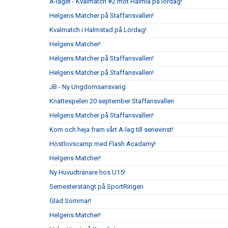
A-laget - Kvalmatch #2 mot Halmia på lördag!
Helgens Matcher på Staffansvallen!
Kvalmatch i Halmstad på Lördag!
Helgens Matcher!
Helgens Matcher på Staffansvallen!
Helgens Matcher på Staffansvallen!
JB - Ny Ungdomsansvarig
Knattespelen 20 september Staffansvallen
Helgens Matcher på Staffansvallen!
Kom och heja fram vårt A-lag till serievinst!
Höstlovscamp med Flash Acadamy!
Helgens Matcher!
Ny Huvudtränare hos U15!
Semesterstängt på SportRingen
Glad Sommar!
Helgens Matcher!