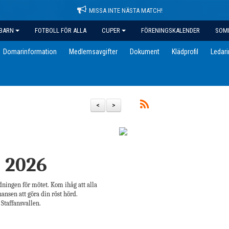
MISSA INTE NÄSTA MATCH!
BARN
FOTBOLL FÖR ALLA
CUPER
FÖRENINGSKALENDER
SOM
Domarinformation
Medlemsavgifter
Dokument
Klädprofil
Ledar
<
>
e 2026
ningen för mötet. Kom ihåg att alla
nsen att göra din röst hörd.
Staffansvallen.