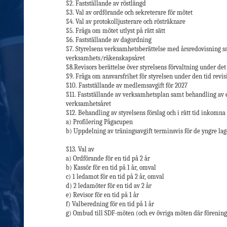
§2. Fastställande av röstlängd
§3. Val av ordförande och sekreterare för mötet
§4. Val av protokolljusterare och rösträknare
§5. Fråga om mötet utlyst på rätt sätt
§6. Fastställande av dagordning
§7. Styrelsens verksamhetsberättelse med årsredovisning s
verksamhets/räkenskapsåret
§8.Revisors berättelse över styrelsens förvaltning under d
§9. Fråga om ansvarsfrihet för styrelsen under den tid revi
§10. Fastställande av medlemsavgift för 2027
§11. Fastställande av verksamhetsplan samt behandling a
verksamhetsåret
§12. Behandling av styrelsens förslag och i rätt tid inkomn
a) Profilering Pågacupen
b) Uppdelning av träningsavgift terminsvis för de yngre la
§13. Val av
a) Ordförande för en tid på 2 år
b) Kassör för en tid på 1 år, omval
c) 1 ledamot för en tid på 2 år, omval
d) 2 ledamöter för en tid av 2 år
e) Revisor för en tid på 1 år
f) Valberedning för en tid på 1 år
g) Ombud till SDF-möten (och ev övriga möten där förening