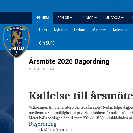
HEM
SENIOR
JUNIOR
UNGDOM
Hem
Nyheter
Ledare
Matcher
Kalender
Om SUFC
Årsmöte 2026 Dagordning
2026-02-16 10:53
Kallelse till årsmöt
Välkommen till Staffanstorp Uniteds årsmöte! Nedan följer dagord
medlemmar har möjlighet att påverka klubbens framtid – så ta cha
Mötet hålls onsdagen den 11 mars 2026 kl 18.30 i klubblokalen på 
Dagordning
§1. Mötets öppnande