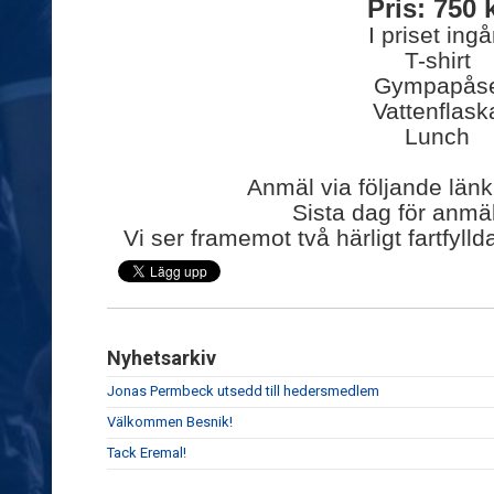
Pris: 750 
I priset ingå
T-shirt
Gympapås
Vattenflask
Lunch
Anmäl via följande län
Sista dag för anmä
Vi ser framemot två härligt fartfylld
Nyhetsarkiv
Jonas Permbeck utsedd till hedersmedlem
Välkommen Besnik!
Tack Eremal!