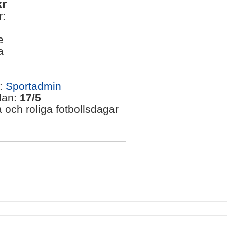
kr
r:
e
a
k:
Sportadmin
lan:
17/5
a och roliga fotbollsdagar