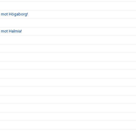
gs mot Högaborg!
s mot Halmia!