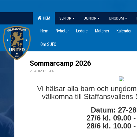
HEM
SENIOR
JUNIOR
UNGDOM
Hem
Nyheter
Ledare
Matcher
Kalender
Om SUFC
Sommarcamp 2026
2026-02-13 13:49
Vi hälsar alla barn och ungdo
välkomna till Staffansvalle
Datum: 27-28
27/6 kl. 09.00 
28/6 kl. 10.00 