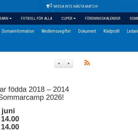
MISSA INTE NÄSTA MATCH!
BARN
FOTBOLL FÖR ALLA
CUPER
FÖRENINGSKALENDER
SOM
Domarinformation
Medlemsavgifter
Dokument
Klädprofil
Ledar
<
>
mar födda 2018 – 2014
ns Sommarcamp 2026!
 juni
- 14.00
- 14.00