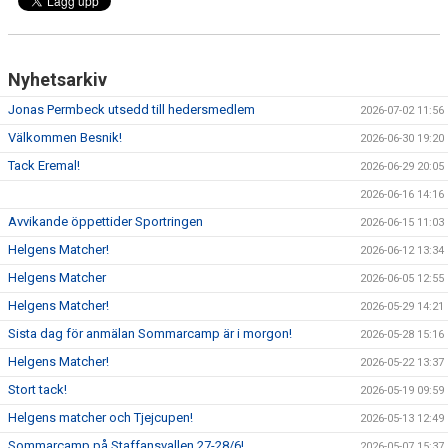
Nyhetsarkiv
Jonas Permbeck utsedd till hedersmedlem
2026-07-02 11:56
Välkommen Besnik!
2026-06-30 19:20
Tack Eremal!
2026-06-29 20:05
2026-06-16 14:16
Avvikande öppettider Sportringen
2026-06-15 11:03
Helgens Matcher!
2026-06-12 13:34
Helgens Matcher
2026-06-05 12:55
Helgens Matcher!
2026-05-29 14:21
Sista dag för anmälan Sommarcamp är i morgon!
2026-05-28 15:16
Helgens Matcher!
2026-05-22 13:37
Stort tack!
2026-05-19 09:59
Helgens matcher och Tjejcupen!
2026-05-13 12:49
Sommarcamp på Staffansvallen 27-28/6!
2026-05-07 15:37