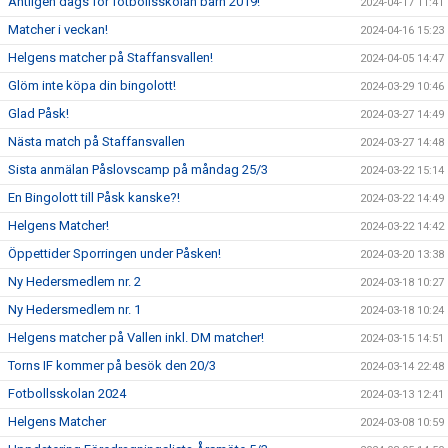
Äntligen dags för fotbollsskolan barn 2019!
2024-04-17 11:41
Matcher i veckan!
2024-04-16 15:23
Helgens matcher på Staffansvallen!
2024-04-05 14:47
Glöm inte köpa din bingolott!
2024-03-29 10:46
Glad Påsk!
2024-03-27 14:49
Nästa match på Staffansvallen
2024-03-27 14:48
Sista anmälan Påslovscamp på måndag 25/3
2024-03-22 15:14
En Bingolott till Påsk kanske?!
2024-03-22 14:49
Helgens Matcher!
2024-03-22 14:42
Öppettider Sporringen under Påsken!
2024-03-20 13:38
Ny Hedersmedlem nr. 2
2024-03-18 10:27
Ny Hedersmedlem nr. 1
2024-03-18 10:24
Helgens matcher på Vallen inkl. DM matcher!
2024-03-15 14:51
Torns IF kommer på besök den 20/3
2024-03-14 22:48
Fotbollsskolan 2024
2024-03-13 12:41
Helgens Matcher
2024-03-08 10:59