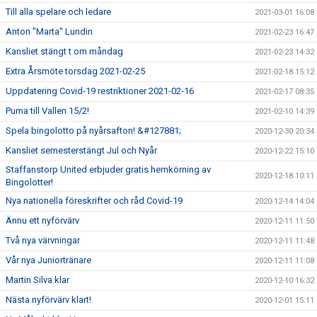
Till alla spelare och ledare
2021-03-01 16:08
Anton "Marta" Lundin
2021-02-23 16:47
Kansliet stängt t om måndag
2021-02-23 14:32
Extra Årsmöte torsdag 2021-02-25
2021-02-18 15:12
Uppdatering Covid-19 restriktioner 2021-02-16
2021-02-17 08:35
Puma till Vallen 15/2!
2021-02-10 14:39
Spela bingolotto på nyårsafton! &#127881;
2020-12-30 20:34
Kansliet semesterstängt Jul och Nyår
2020-12-22 15:10
Staffanstorp United erbjuder gratis hemkörning av
2020-12-18 10:11
Bingolotter!
Nya nationella föreskrifter och råd Covid-19
2020-12-14 14:04
Ännu ett nyförvärv
2020-12-11 11:50
Två nya värvningar
2020-12-11 11:48
Vår nya Juniortränare
2020-12-11 11:08
Martin Silva klar
2020-12-10 16:32
Nästa nyförvärv klart!
2020-12-01 15:11