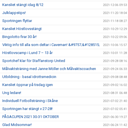
Kansliet stängt idag 8/12
2021-12-06 09:53
Julklappstips!
2021-11-20 18:04
Sportringen flyttar
2021-11-18 08:27
Kansliet Höstlovsstängt
2021-10-29 12:29
Bingolotto firar 30 år!
2021-10-22 09:06
Viktig info till alla som deltar i Caveman! &#9757;&#128515;
2021-10-06 15:57
Höstlovscamp i Lund 7 – 13 år
2021-10-01 11:28
Sportchef klar för Staffanstorp United
2021-09-28 08:16
Målvaktsträning med Janne Möller och Målvaktscoachen
2021-09-24 06:33
Utbildning - basal idrottsmedicin
2021-09-08 08:48
Kansliet öppnar på tisdag igen
2021-09-02 16:02
Ung ledare!
2021-08-31 06:48
Individuell Fotbollsträning i Skåne
2021-07-02 21:40
Sportringen har stängt v 27-28!
2021-07-02 05:41
PÅGACUPEN 2021 30-31 OKTOBER
2021-06-30 19:27
Glad Midsommar!
2021-06-24 11:42