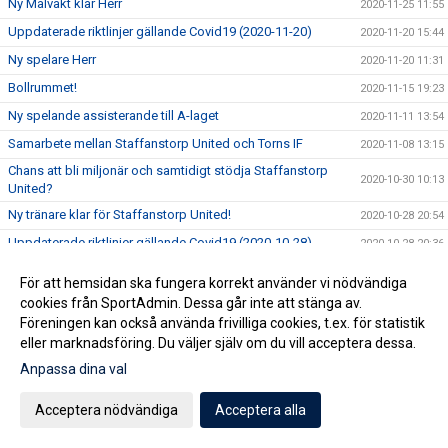
Ny Målvakt klar Herr
2020-11-25 11:55
Uppdaterade riktlinjer gällande Covid19 (2020-11-20)
2020-11-20 15:44
Ny spelare Herr
2020-11-20 11:31
Bollrummet!
2020-11-15 19:23
Ny spelande assisterande till A-laget
2020-11-11 13:54
Samarbete mellan Staffanstorp United och Torns IF
2020-11-08 13:15
Chans att bli miljonär och samtidigt stödja Staffanstorp
2020-10-30 10:13
United?
Ny tränare klar för Staffanstorp United!
2020-10-28 20:54
Uppdaterade riktlinjer gällande Covid19 (2020-10-28)
2020-10-28 20:36
Kansliet håller höstlov
2020-10-27 10:46
För att hemsidan ska fungera korrekt använder vi nödvändiga
Erbjudande från Sportringen
2020-10-26 11:53
cookies från SportAdmin. Dessa går inte att stänga av.
Föreningen kan också använda frivilliga cookies, t.ex. för statistik
Pågacupen 24-25 okt inställd!
2020-10-23 13:22
eller marknadsföring. Du väljer själv om du vill acceptera dessa.
Kansliet nästa vecka
2020-10-16 13:09
Anpassa dina val
Minnesstund för Björn Christensen
2020-09-28 11:26
Acceptera nödvändiga
Acceptera alla
Uppmaning om säkerhet
2020-09-18 13:37
Minnesstund för Jörgen Månsson
2020-09-11 09:59