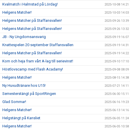
Kvalmatch i Halmstad på Lördag!
2025-10-08 14:21
Helgens Matcher!
2025-10-03 14:03
Helgens Matcher på Staffansvallen!
2025-09-26 13:39
Helgens Matcher på Staffansvallen!
2025-09-26 13:32
JB - Ny Ungdomsansvarig
2025-09-19 16:07
Knattespelen 20 september Staffansvallen
2025-09-19 14:31
Helgens Matcher på Staffansvallen!
2025-09-19 14:22
Kom och heja fram vårt A-lag till serievinst!
2025-09-10 17:10
Höstlovscamp med Flash Acadamy!
2025-09-08 08:09
Helgens Matcher!
2025-08-15 14:38
Ny Huvudtränare hos U15!
2025-07-21 14:11
Semesterstängt på SportRingen
2025-06-30 15:11
Glad Sommar!
2025-06-16 19:23
Helgens Matcher!
2025-06-13 14:16
Helgstängt på Kansliet
2025-06-05 11:24
Helgens Matcher!
2025-06-05 10:58