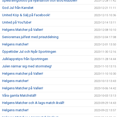
Spela Bingolotto på nyårsafton och stöd klubben!
2023-12-28 11:42
God Jul från Kansliet
2023-12-21 11:11
United Köp & Sälj på Facebook!
2023-12-15 10:36
United på YouTube!
2023-12-14 13:11
Helgens Matcher på Vallen!
2023-12-08 10:10
Seniorernas julfest med prisutdelning
2023-12-04 17:08
Helgens matcher!
2023-12-01 13:50
Öppettider Jul och Nyår Sportringen
2023-11-30 12:16
Julklappstips från Sportringen
2023-11-28 14:44
Julen närmar sig med stormsteg!
2023-11-10 13:15
Helgens matcher på Vallen!
2023-11-10 10:30
Helgens matcher!
2023-10-13 13:43
Helgens Matcher på Vallen!
2023-10-06 14:42
Våra gamla Matchställ!
2023-10-03 13:13
Helgens Matcher och A-lags match ikväll!
2023-09-29 14:43
Helgens matcher!
2023-09-22 13:57