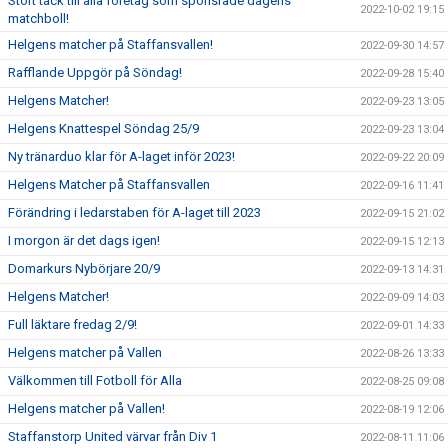
Stort tack till alla företag som sponsrade dagens
2022-10-02 19:15
matchboll!
Helgens matcher på Staffansvallen!
2022-09-30 14:57
Rafflande Uppgör på Söndag!
2022-09-28 15:40
Helgens Matcher!
2022-09-23 13:05
Helgens Knattespel Söndag 25/9
2022-09-23 13:04
Ny tränarduo klar för A-laget inför 2023!
2022-09-22 20:09
Helgens Matcher på Staffansvallen
2022-09-16 11:41
Förändring i ledarstaben för A-laget till 2023
2022-09-15 21:02
I morgon är det dags igen!
2022-09-15 12:13
Domarkurs Nybörjare 20/9
2022-09-13 14:31
Helgens Matcher!
2022-09-09 14:03
Full läktare fredag 2/9!
2022-09-01 14:33
Helgens matcher på Vallen
2022-08-26 13:33
Välkommen till Fotboll för Alla
2022-08-25 09:08
Helgens matcher på Vallen!
2022-08-19 12:06
Staffanstorp United värvar från Div 1
2022-08-11 11:06