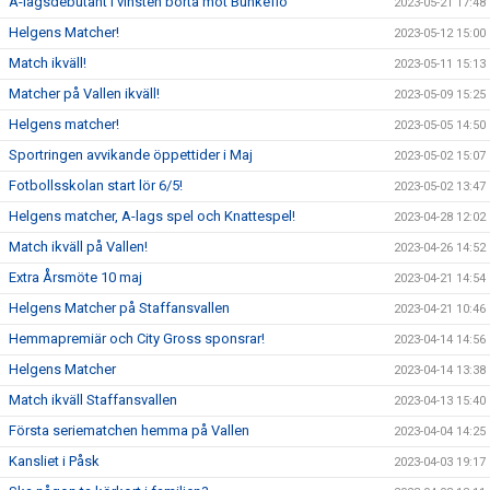
A-lagsdebutant i vinsten borta mot Bunkeflo
2023-05-21 17:48
Helgens Matcher!
2023-05-12 15:00
Match ikväll!
2023-05-11 15:13
Matcher på Vallen ikväll!
2023-05-09 15:25
Helgens matcher!
2023-05-05 14:50
Sportringen avvikande öppettider i Maj
2023-05-02 15:07
Fotbollsskolan start lör 6/5!
2023-05-02 13:47
Helgens matcher, A-lags spel och Knattespel!
2023-04-28 12:02
Match ikväll på Vallen!
2023-04-26 14:52
Extra Årsmöte 10 maj
2023-04-21 14:54
Helgens Matcher på Staffansvallen
2023-04-21 10:46
Hemmapremiär och City Gross sponsrar!
2023-04-14 14:56
Helgens Matcher
2023-04-14 13:38
Match ikväll Staffansvallen
2023-04-13 15:40
Första seriematchen hemma på Vallen
2023-04-04 14:25
Kansliet i Påsk
2023-04-03 19:17