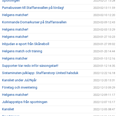
Sportringen
2023-02-21 13:28
Pumabussen till Staffansvallen på lördag!
2023-02-13 11:59
Helgens matcher!
2023-02-10 12:20
Kommande Domarkurser på Staffansvallen
2023-02-09 12:43
Helgens matcher!
2023-02-03 13:29
Helgens matcher!
2023-01-27 10:23
Inbjudan e-sport från Skåneboll
2023-01-27 09:02
Helgens match och träning
2023-01-20 14:44
Helgens matcher
2023-01-13 12:16
Supporter-Var redo inför säsongstart!
2023-01-12 14:35
Sistaminuten-julklapp: Staffanstorp United halsduk
2022-12-22 16:18
Kansliet under Jul/Nyår
2022-12-20 13:31
Företag och inventering
2022-12-13 09:29
Helgens matcher!
2022-12-09 11:17
Julklappstips från sportringen
2022-12-07 15:17
Kansliet
2022-12-05 08:47