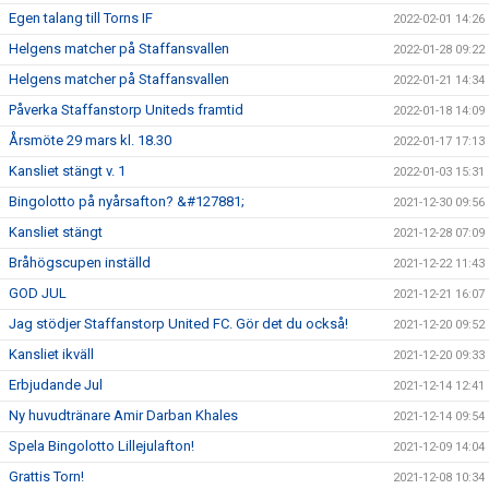
Egen talang till Torns IF
2022-02-01 14:26
Helgens matcher på Staffansvallen
2022-01-28 09:22
Helgens matcher på Staffansvallen
2022-01-21 14:34
Påverka Staffanstorp Uniteds framtid
2022-01-18 14:09
Årsmöte 29 mars kl. 18.30
2022-01-17 17:13
Kansliet stängt v. 1
2022-01-03 15:31
Bingolotto på nyårsafton? &#127881;
2021-12-30 09:56
Kansliet stängt
2021-12-28 07:09
Bråhögscupen inställd
2021-12-22 11:43
GOD JUL
2021-12-21 16:07
Jag stödjer Staffanstorp United FC. Gör det du också!
2021-12-20 09:52
Kansliet ikväll
2021-12-20 09:33
Erbjudande Jul
2021-12-14 12:41
Ny huvudtränare Amir Darban Khales
2021-12-14 09:54
Spela Bingolotto Lillejulafton!
2021-12-09 14:04
Grattis Torn!
2021-12-08 10:34