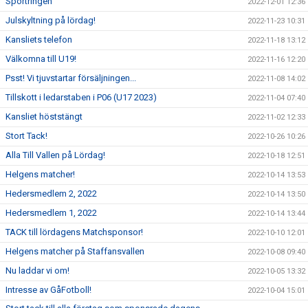
Sportringen
2022-12-01 12:36
Julskyltning på lördag!
2022-11-23 10:31
Kansliets telefon
2022-11-18 13:12
Välkomna till U19!
2022-11-16 12:20
Psst! Vi tjuvstartar försäljningen...
2022-11-08 14:02
Tillskott i ledarstaben i P06 (U17 2023)
2022-11-04 07:40
Kansliet höststängt
2022-11-02 12:33
Stort Tack!
2022-10-26 10:26
Alla Till Vallen på Lördag!
2022-10-18 12:51
Helgens matcher!
2022-10-14 13:53
Hedersmedlem 2, 2022
2022-10-14 13:50
Hedersmedlem 1, 2022
2022-10-14 13:44
TACK till lördagens Matchsponsor!
2022-10-10 12:01
Helgens matcher på Staffansvallen
2022-10-08 09:40
Nu laddar vi om!
2022-10-05 13:32
Intresse av GåFotboll!
2022-10-04 15:01