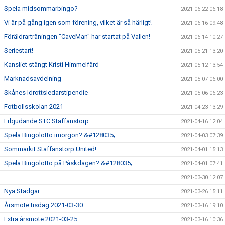
Spela midsommarbingo?
2021-06-22 06:18
Vi är på gång igen som förening, vilket är så härligt!
2021-06-16 09:48
Föräldrarträningen "CaveMan" har startat på Vallen!
2021-06-14 10:27
Seriestart!
2021-05-21 13:20
Kansliet stängt Kristi Himmelfärd
2021-05-12 13:54
Marknadsavdelning
2021-05-07 06:00
Skånes Idrottsledarstipendie
2021-05-06 06:23
Fotbollsskolan 2021
2021-04-23 13:29
Erbjudande STC Staffanstorp
2021-04-16 12:04
Spela Bingolotto imorgon? &#128035;
2021-04-03 07:39
Sommarkit Staffanstorp United!
2021-04-01 15:13
Spela Bingolotto på Påskdagen? &#128035;
2021-04-01 07:41
2021-03-30 12:07
Nya Stadgar
2021-03-26 15:11
Årsmöte tisdag 2021-03-30
2021-03-16 19:10
Extra årsmöte 2021-03-25
2021-03-16 10:36