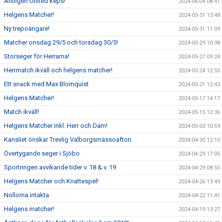
Äntligen United keps!
2024-06-04 08:41
Helgens Matcher!
2024-05-31 13:48
Ny trepoängare!
2024-05-31 11:09
Matcher onsdag 29/5 och torsdag 30/5!
2024-05-29 10:38
Storseger för Herrarna!
2024-05-27 09:24
Herrmatch ikväll och helgens matcher!
2024-05-24 12:55
Ett snack med Max Blomquist
2024-05-21 12:43
Helgens Matcher!
2024-05-17 14:17
Match ikväll!
2024-05-15 12:36
Helgens Matcher inkl. Herr och Dam!
2024-05-03 10:59
Kansliet önskar Trevlig Valborgsmässoafton
2024-04-30 12:10
Övertygande seger i Sjöbo
2024-04-29 17:05
Sportringen avvikande tider v. 18 & v. 19
2024-04-29 08:55
Helgens Matcher och Knattespel!
2024-04-26 13:49
Nollorna intakta
2024-04-22 11:41
Helgens matcher!
2024-04-19 13:27