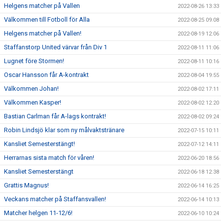
Helgens matcher på Vallen
2022-08-26 13:33
Välkommen till Fotboll för Alla
2022-08-25 09:08
Helgens matcher på Vallen!
2022-08-19 12:06
Staffanstorp United värvar från Div 1
2022-08-11 11:06
Lugnet före Stormen!
2022-08-11 10:16
Oscar Hansson får A-kontrakt
2022-08-04 19:55
Välkommen Johan!
2022-08-02 17:11
Välkommen Kasper!
2022-08-02 12:20
Bastian Carlman får A-lags kontrakt!
2022-08-02 09:24
Robin Lindsjö klar som ny målvaktstränare
2022-07-15 10:11
Kansliet Semesterstängt!
2022-07-12 14:11
Herrarnas sista match för våren!
2022-06-20 18:56
Kansliet Semesterstängt
2022-06-18 12:38
Grattis Magnus!
2022-06-14 16:25
Veckans matcher på Staffansvallen!
2022-06-14 10:13
Matcher helgen 11-12/6!
2022-06-10 10:24