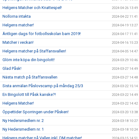
Helgens Matcher och Knattespel!
2024-04-26 13:49
Nollorna intakta
2024-04-22 11:41
Helgens matcher!
2024-04-19 13:27
Äntligen dags för fotbollsskolan barn 2019!
2024-04-17 11:41
Matcher i veckan!
2024-04-16 15:23
Helgens matcher på Staffansvallen!
2024-04-05 14:47
Glöm inte köpa din bingolott!
2024-03-29 10:46
Glad Påsk!
2024-03-27 14:49
Nästa match på Staffansvallen
2024-03-27 14:48
Sista anmälan Påslovscamp på måndag 25/3
2024-03-22 15:14
En Bingolott till Påsk kanske?!
2024-03-22 14:49
Helgens Matcher!
2024-03-22 14:42
Öppettider Sporringen under Påsken!
2024-03-20 13:38
Ny Hedersmedlem nr. 2
2024-03-18 10:27
Ny Hedersmedlem nr. 1
2024-03-18 10:24
Helgens matcher på Vallen inkl. DM matcher!
2024-03-15 14:51