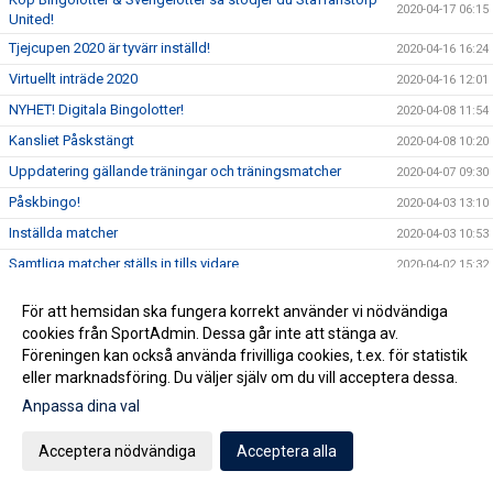
2020-04-17 06:15
United!
Tjejcupen 2020 är tyvärr inställd!
2020-04-16 16:24
Virtuellt inträde 2020
2020-04-16 12:01
NYHET! Digitala Bingolotter!
2020-04-08 11:54
Kansliet Påskstängt
2020-04-08 10:20
Uppdatering gällande träningar och träningsmatcher
2020-04-07 09:30
Påskbingo!
2020-04-03 13:10
Inställda matcher
2020-04-03 10:53
Samtliga matcher ställs in tills vidare
2020-04-02 15:32
Uppdatering gällande aktiviter på Staffansvallen med
2020-03-14 10:10
För att hemsidan ska fungera korrekt använder vi nödvändiga
hänsyn till covid19
cookies från SportAdmin. Dessa går inte att stänga av.
Staffansvallen stängs ner tills vidare!
2020-03-12 15:24
Föreningen kan också använda frivilliga cookies, t.ex. för statistik
Nu anlitar vi en konsult för att optimera verksamheten
2020-03-06 07:01
eller marknadsföring. Du väljer själv om du vill acceptera dessa.
Vårens domarkurser
Anpassa dina val
2020-02-19 11:37
Årsmöte onsdag 11 mars!
2020-02-11 09:34
Acceptera nödvändiga
Acceptera alla
Puma kommer till Vallen
2020-02-10 17:04