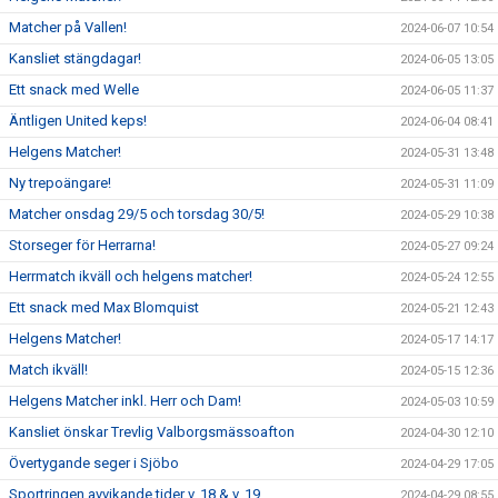
Matcher på Vallen!
2024-06-07 10:54
Kansliet stängdagar!
2024-06-05 13:05
Ett snack med Welle
2024-06-05 11:37
Äntligen United keps!
2024-06-04 08:41
Helgens Matcher!
2024-05-31 13:48
Ny trepoängare!
2024-05-31 11:09
Matcher onsdag 29/5 och torsdag 30/5!
2024-05-29 10:38
Storseger för Herrarna!
2024-05-27 09:24
Herrmatch ikväll och helgens matcher!
2024-05-24 12:55
Ett snack med Max Blomquist
2024-05-21 12:43
Helgens Matcher!
2024-05-17 14:17
Match ikväll!
2024-05-15 12:36
Helgens Matcher inkl. Herr och Dam!
2024-05-03 10:59
Kansliet önskar Trevlig Valborgsmässoafton
2024-04-30 12:10
Övertygande seger i Sjöbo
2024-04-29 17:05
Sportringen avvikande tider v. 18 & v. 19
2024-04-29 08:55