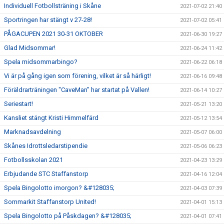
Individuell Fotbollsträning i Skåne
2021-07-02 21:40
Sportringen har stängt v 27-28!
2021-07-02 05:41
PÅGACUPEN 2021 30-31 OKTOBER
2021-06-30 19:27
Glad Midsommar!
2021-06-24 11:42
Spela midsommarbingo?
2021-06-22 06:18
Vi är på gång igen som förening, vilket är så härligt!
2021-06-16 09:48
Föräldrarträningen "CaveMan" har startat på Vallen!
2021-06-14 10:27
Seriestart!
2021-05-21 13:20
Kansliet stängt Kristi Himmelfärd
2021-05-12 13:54
Marknadsavdelning
2021-05-07 06:00
Skånes Idrottsledarstipendie
2021-05-06 06:23
Fotbollsskolan 2021
2021-04-23 13:29
Erbjudande STC Staffanstorp
2021-04-16 12:04
Spela Bingolotto imorgon? &#128035;
2021-04-03 07:39
Sommarkit Staffanstorp United!
2021-04-01 15:13
Spela Bingolotto på Påskdagen? &#128035;
2021-04-01 07:41