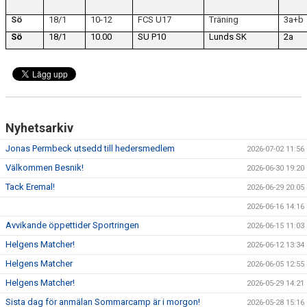
Sö
18/1
10-12
FCS U17
Träning
3a+b
KLÄDPROFIL
Sö
18/1
10.00
SU P10
Lunds SK
2a
LEDARINFORMATION
STYRELSE/SEKTIONER
KONTAKT/KANSLI
Nyhetsarkiv
PARTNERS
Jonas Permbeck utsedd till hedersmedlem
2026-07-02 11:56
Välkommen Besnik!
2026-06-30 19:20
OM SUFC
Tack Eremal!
2026-06-29 20:05
2026-06-16 14:16
Avvikande öppettider Sportringen
2026-06-15 11:03
Helgens Matcher!
2026-06-12 13:34
Helgens Matcher
2026-06-05 12:55
Helgens Matcher!
2026-05-29 14:21
Sista dag för anmälan Sommarcamp är i morgon!
2026-05-28 15:16