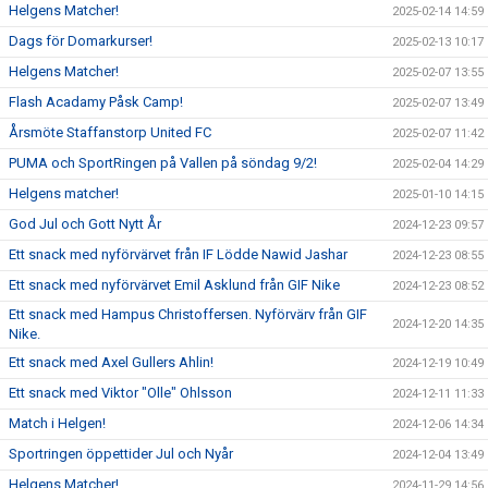
Helgens Matcher!
2025-02-14 14:59
Dags för Domarkurser!
2025-02-13 10:17
Helgens Matcher!
2025-02-07 13:55
Flash Acadamy Påsk Camp!
2025-02-07 13:49
Årsmöte Staffanstorp United FC
2025-02-07 11:42
PUMA och SportRingen på Vallen på söndag 9/2!
2025-02-04 14:29
Helgens matcher!
2025-01-10 14:15
God Jul och Gott Nytt År
2024-12-23 09:57
Ett snack med nyförvärvet från IF Lödde Nawid Jashar
2024-12-23 08:55
Ett snack med nyförvärvet Emil Asklund från GIF Nike
2024-12-23 08:52
Ett snack med Hampus Christoffersen. Nyförvärv från GIF
2024-12-20 14:35
Nike.
Ett snack med Axel Gullers Ahlin!
2024-12-19 10:49
Ett snack med Viktor "Olle" Ohlsson
2024-12-11 11:33
Match i Helgen!
2024-12-06 14:34
Sportringen öppettider Jul och Nyår
2024-12-04 13:49
Helgens Matcher!
2024-11-29 14:56