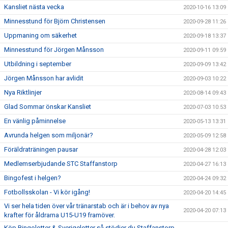
Kansliet nästa vecka
2020-10-16 13:09
Minnesstund för Björn Christensen
2020-09-28 11:26
Uppmaning om säkerhet
2020-09-18 13:37
Minnesstund för Jörgen Månsson
2020-09-11 09:59
Utbildning i september
2020-09-09 13:42
Jörgen Månsson har avlidit
2020-09-03 10:22
Nya Riktlinjer
2020-08-14 09:43
Glad Sommar önskar Kansliet
2020-07-03 10:53
En vänlig påminnelse
2020-05-13 13:31
Avrunda helgen som miljonär?
2020-05-09 12:58
Föräldraträningen pausar
2020-04-28 12:03
Medlemserbjudande STC Staffanstorp
2020-04-27 16:13
Bingofest i helgen?
2020-04-24 09:32
Fotbollsskolan - Vi kör igång!
2020-04-20 14:45
Vi ser hela tiden över vår tränarstab och är i behov av nya
2020-04-20 07:13
krafter för åldrarna U15-U19 framöver.
Köp Bingolotter & Sverigelotter så stödjer du Staffanstorp