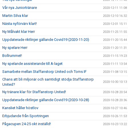
Vår nya Juniortränare
2020-12-11 11:08
Martin Silva klar
2020-12-10 16:32
Nästa nyförvärv klart!
2020-12-01 15:11
Ny Målvakt klar Herr
2020-11-25 11:55
Uppdaterade riktlinjer gällande Covid19 (2020-11-20)
2020-11-20 15:44
Ny spelare Herr
2020-11-20 11:31
Bollrummet!
2020-11-15 19:23
Ny spelande assisterande till A-laget
2020-11-11 13:54
Samarbete mellan Staffanstorp United och Torns IF
2020-11-08 13:15
Chans att bli miljonär och samtidigt stödja Staffanstorp
2020-10-30 10:13
United?
Ny tränare klar för Staffanstorp United!
2020-10-28 20:54
Uppdaterade riktlinjer gällande Covid19 (2020-10-28)
2020-10-28 20:36
Kansliet håller höstlov
2020-10-27 10:46
Erbjudande från Sportringen
2020-10-26 11:53
Pågacupen 24-25 okt inställd!
2020-10-23 13:22