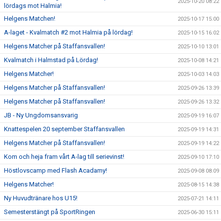
2025-10-20 08:22
lördags mot Halmia!
Helgens Matchen!
2025-10-17 15:00
A-laget - Kvalmatch #2 mot Halmia på lördag!
2025-10-15 16:02
Helgens Matcher på Staffansvallen!
2025-10-10 13:01
Kvalmatch i Halmstad på Lördag!
2025-10-08 14:21
Helgens Matcher!
2025-10-03 14:03
Helgens Matcher på Staffansvallen!
2025-09-26 13:39
Helgens Matcher på Staffansvallen!
2025-09-26 13:32
JB - Ny Ungdomsansvarig
2025-09-19 16:07
Knattespelen 20 september Staffansvallen
2025-09-19 14:31
Helgens Matcher på Staffansvallen!
2025-09-19 14:22
Kom och heja fram vårt A-lag till serievinst!
2025-09-10 17:10
Höstlovscamp med Flash Acadamy!
2025-09-08 08:09
Helgens Matcher!
2025-08-15 14:38
Ny Huvudtränare hos U15!
2025-07-21 14:11
Semesterstängt på SportRingen
2025-06-30 15:11