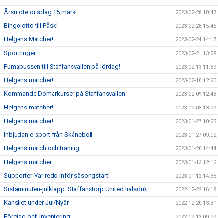
Årsmöte onsdag 15 mars!
2023-02-28 18:47
Bingolotto till Påsk!
2023-02-28 15:45
Helgens Matcher!
2023-02-24 14:17
Sportringen
2023-02-21 13:28
Pumabussen till Staffansvallen på lördag!
2023-02-13 11:59
Helgens matcher!
2023-02-10 12:20
Kommande Domarkurser på Staffansvallen
2023-02-09 12:43
Helgens matcher!
2023-02-03 13:29
Helgens matcher!
2023-01-27 10:23
Inbjudan e-sport från Skåneboll
2023-01-27 09:02
Helgens match och träning
2023-01-20 14:44
Helgens matcher
2023-01-13 12:16
Supporter-Var redo inför säsongstart!
2023-01-12 14:35
Sistaminuten-julklapp: Staffanstorp United halsduk
2022-12-22 16:18
Kansliet under Jul/Nyår
2022-12-20 13:31
Företag och inventering
2022-12-13 09:29