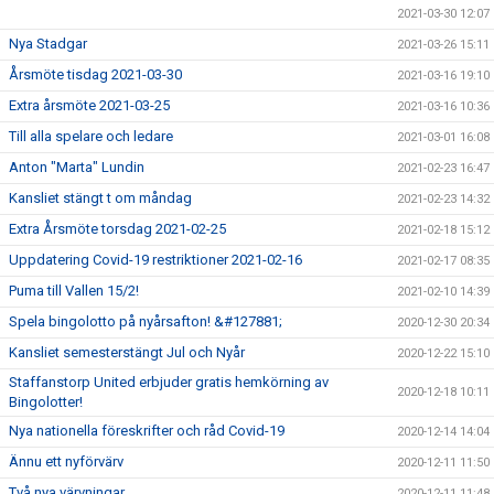
2021-03-30 12:07
Nya Stadgar
2021-03-26 15:11
Årsmöte tisdag 2021-03-30
2021-03-16 19:10
Extra årsmöte 2021-03-25
2021-03-16 10:36
Till alla spelare och ledare
2021-03-01 16:08
Anton "Marta" Lundin
2021-02-23 16:47
Kansliet stängt t om måndag
2021-02-23 14:32
Extra Årsmöte torsdag 2021-02-25
2021-02-18 15:12
Uppdatering Covid-19 restriktioner 2021-02-16
2021-02-17 08:35
Puma till Vallen 15/2!
2021-02-10 14:39
Spela bingolotto på nyårsafton! &#127881;
2020-12-30 20:34
Kansliet semesterstängt Jul och Nyår
2020-12-22 15:10
Staffanstorp United erbjuder gratis hemkörning av
2020-12-18 10:11
Bingolotter!
Nya nationella föreskrifter och råd Covid-19
2020-12-14 14:04
Ännu ett nyförvärv
2020-12-11 11:50
Två nya värvningar
2020-12-11 11:48