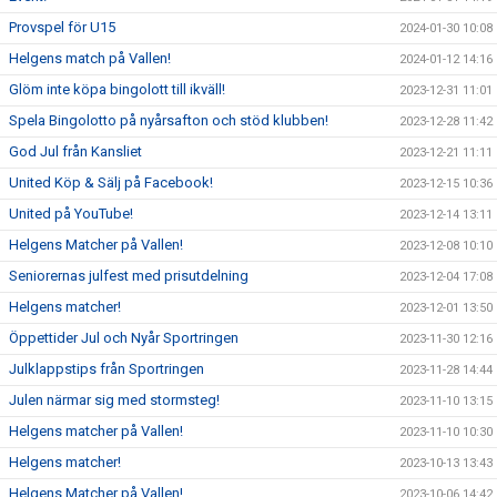
Provspel för U15
2024-01-30 10:08
Helgens match på Vallen!
2024-01-12 14:16
Glöm inte köpa bingolott till ikväll!
2023-12-31 11:01
Spela Bingolotto på nyårsafton och stöd klubben!
2023-12-28 11:42
God Jul från Kansliet
2023-12-21 11:11
United Köp & Sälj på Facebook!
2023-12-15 10:36
United på YouTube!
2023-12-14 13:11
Helgens Matcher på Vallen!
2023-12-08 10:10
Seniorernas julfest med prisutdelning
2023-12-04 17:08
Helgens matcher!
2023-12-01 13:50
Öppettider Jul och Nyår Sportringen
2023-11-30 12:16
Julklappstips från Sportringen
2023-11-28 14:44
Julen närmar sig med stormsteg!
2023-11-10 13:15
Helgens matcher på Vallen!
2023-11-10 10:30
Helgens matcher!
2023-10-13 13:43
Helgens Matcher på Vallen!
2023-10-06 14:42