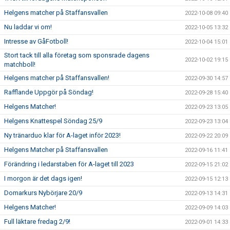
Helgens matcher på Staffansvallen
2022-10-08 09:40
Nu laddar vi om!
2022-10-05 13:32
Intresse av GåFotboll!
2022-10-04 15:01
Stort tack till alla företag som sponsrade dagens
2022-10-02 19:15
matchboll!
Helgens matcher på Staffansvallen!
2022-09-30 14:57
Rafflande Uppgör på Söndag!
2022-09-28 15:40
Helgens Matcher!
2022-09-23 13:05
Helgens Knattespel Söndag 25/9
2022-09-23 13:04
Ny tränarduo klar för A-laget inför 2023!
2022-09-22 20:09
Helgens Matcher på Staffansvallen
2022-09-16 11:41
Förändring i ledarstaben för A-laget till 2023
2022-09-15 21:02
I morgon är det dags igen!
2022-09-15 12:13
Domarkurs Nybörjare 20/9
2022-09-13 14:31
Helgens Matcher!
2022-09-09 14:03
Full läktare fredag 2/9!
2022-09-01 14:33