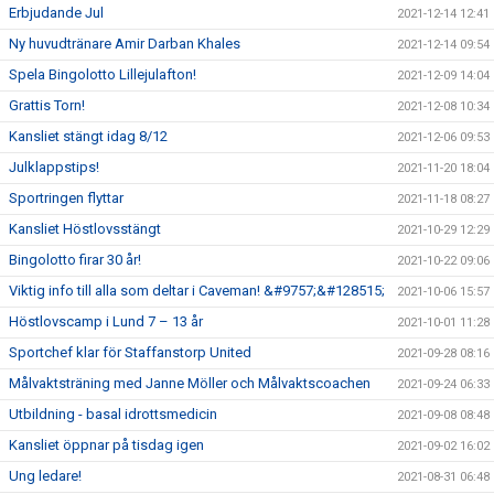
Erbjudande Jul
2021-12-14 12:41
Ny huvudtränare Amir Darban Khales
2021-12-14 09:54
Spela Bingolotto Lillejulafton!
2021-12-09 14:04
Grattis Torn!
2021-12-08 10:34
Kansliet stängt idag 8/12
2021-12-06 09:53
Julklappstips!
2021-11-20 18:04
Sportringen flyttar
2021-11-18 08:27
Kansliet Höstlovsstängt
2021-10-29 12:29
Bingolotto firar 30 år!
2021-10-22 09:06
Viktig info till alla som deltar i Caveman! &#9757;&#128515;
2021-10-06 15:57
Höstlovscamp i Lund 7 – 13 år
2021-10-01 11:28
Sportchef klar för Staffanstorp United
2021-09-28 08:16
Målvaktsträning med Janne Möller och Målvaktscoachen
2021-09-24 06:33
Utbildning - basal idrottsmedicin
2021-09-08 08:48
Kansliet öppnar på tisdag igen
2021-09-02 16:02
Ung ledare!
2021-08-31 06:48