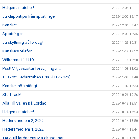
Helgens matcher!
2022-12-09 11:17
Julklappstips från sportringen
2022-12-07 15:17
Kansliet
2022-12-05 08:47
Sportringen
2022-12-01 12:36
Julskyltning på lördag!
2022-11-23 10:31
Kansliets telefon
2022-11-18 13:12
Välkomna till U19!
2022-11-16 12:20
Psst! Vi tjuvstartar försäljningen...
2022-11-08 14:02
Tillskott i ledarstaben i P06 (U17 2023)
2022-11-04 07:40
Kansliet höststängt
2022-11-02 12:33
Stort Tack!
2022-10-26 10:26
Alla Till Vallen på Lördag!
2022-10-18 12:51
Helgens matcher!
2022-10-14 13:53
Hedersmedlem 2, 2022
2022-10-14 13:50
Hedersmedlem 1, 2022
2022-10-14 13:44
TACK till lördagens Matchsponsor!
2022-10-10 12:01