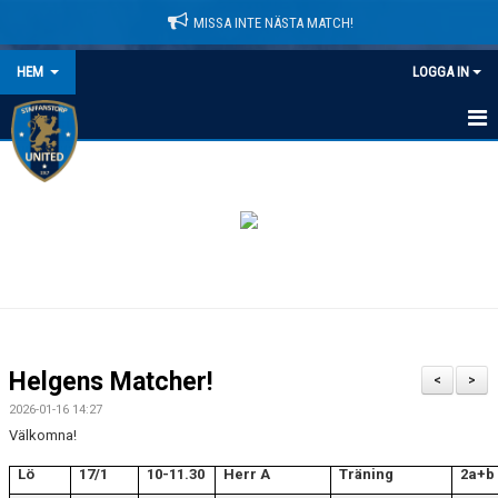
MISSA INTE NÄSTA MATCH!
HEM
LOGGA IN
HEM
NYHETER
LEDARE
MATCHER
KALENDER
Helgens Matcher!
<
>
DOMARINFORMATION
2026-01-16 14:27
Välkomna!
MEDLEMSAVGIFTER
Lö
17/1
10-11.30
Herr A
Träning
2a+b
DOKUMENT