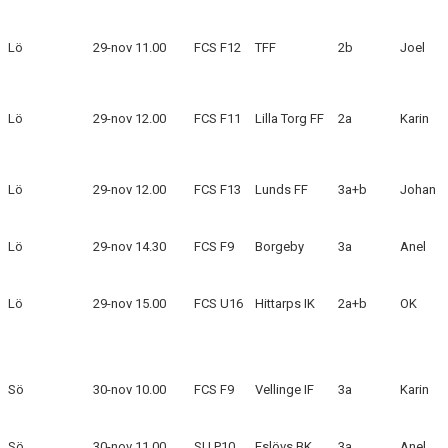
KLÄDPROFIL
Lö
29-nov
11.00
FCS F12
TFF
2b
Joel
LEDARINFORMATION
Lö
29-nov
12.00
FCS F11
Lilla Torg FF
2a
Karin
STYRELSE/SEKTIONER
KONTAKT/KANSLI
Lö
29-nov
12.00
FCS F13
Lunds FF
3a+b
Johan
PARTNERS
Lö
29-nov
14.30
FCS F9
Borgeby
3a
Anel
OM SUFC
Lö
29-nov
15.00
FCS U16
Hittarps IK
2a+b
OK
Sö
30-nov
10.00
FCS F9
Vellinge IF
3a
Karin
Sö
30-nov
11.00
SU P10
Eslövs BK
3a
Anel