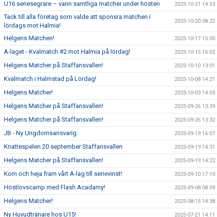
U16 seriesegrare – vann samtliga matcher under hösten
2025-10-21 14:53
Tack till alla företag som valde att sponsra matchen i
2025-10-20 08:22
lördags mot Halmia!
Helgens Matchen!
2025-10-17 15:00
A-laget - Kvalmatch #2 mot Halmia på lördag!
2025-10-15 16:02
Helgens Matcher på Staffansvallen!
2025-10-10 13:01
Kvalmatch i Halmstad på Lördag!
2025-10-08 14:21
Helgens Matcher!
2025-10-03 14:03
Helgens Matcher på Staffansvallen!
2025-09-26 13:39
Helgens Matcher på Staffansvallen!
2025-09-26 13:32
JB - Ny Ungdomsansvarig
2025-09-19 16:07
Knattespelen 20 september Staffansvallen
2025-09-19 14:31
Helgens Matcher på Staffansvallen!
2025-09-19 14:22
Kom och heja fram vårt A-lag till serievinst!
2025-09-10 17:10
Höstlovscamp med Flash Acadamy!
2025-09-08 08:09
Helgens Matcher!
2025-08-15 14:38
Ny Huvudtränare hos U15!
2025-07-21 14:11