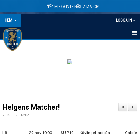
MISSA INTE NÄSTA MATCH!
HEM
LOGGA IN
HEM
NYHETER
LEDARE
MATCHER
KALENDER
Helgens Matcher!
<
>
DOMARINFORMATION
2025-11-25 13:02
MEDLEMSAVGIFTER
Lö
29-nov
10.00
SU P10
KävlingeHarrie
3a
Gabriel
DOKUMENT