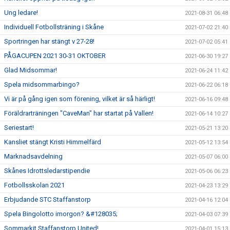
Ung ledare!
2021-08-31 06:48
Individuell Fotbollsträning i Skåne
2021-07-02 21:40
Sportringen har stängt v 27-28!
2021-07-02 05:41
PÅGACUPEN 2021 30-31 OKTOBER
2021-06-30 19:27
Glad Midsommar!
2021-06-24 11:42
Spela midsommarbingo?
2021-06-22 06:18
Vi är på gång igen som förening, vilket är så härligt!
2021-06-16 09:48
Föräldrarträningen "CaveMan" har startat på Vallen!
2021-06-14 10:27
Seriestart!
2021-05-21 13:20
Kansliet stängt Kristi Himmelfärd
2021-05-12 13:54
Marknadsavdelning
2021-05-07 06:00
Skånes Idrottsledarstipendie
2021-05-06 06:23
Fotbollsskolan 2021
2021-04-23 13:29
Erbjudande STC Staffanstorp
2021-04-16 12:04
Spela Bingolotto imorgon? &#128035;
2021-04-03 07:39
Sommarkit Staffanstorp United!
2021-04-01 15:13