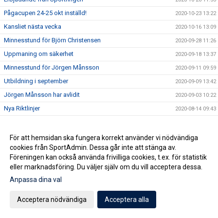
Pågacupen 24-25 okt inställd!
2020-10-23 13:22
Kansliet nästa vecka
2020-10-16 13:09
Minnesstund för Björn Christensen
2020-09-28 11:26
Uppmaning om säkerhet
2020-09-18 13:37
Minnesstund för Jörgen Månsson
2020-09-11 09:59
Utbildning i september
2020-09-09 13:42
Jörgen Månsson har avlidit
2020-09-03 10:22
Nya Riktlinjer
2020-08-14 09:43
Glad Sommar önskar Kansliet
2020-07-03 10:53
En vänlig påminnelse
2020-05-13 13:31
För att hemsidan ska fungera korrekt använder vi nödvändiga
cookies från SportAdmin. Dessa går inte att stänga av.
Avrunda helgen som miljonär?
2020-05-09 12:58
Föreningen kan också använda frivilliga cookies, t.ex. för statistik
Föräldraträningen pausar
2020-04-28 12:03
eller marknadsföring. Du väljer själv om du vill acceptera dessa.
Medlemserbjudande STC Staffanstorp
2020-04-27 16:13
Anpassa dina val
Bingofest i helgen?
2020-04-24 09:32
Acceptera nödvändiga
Acceptera alla
Fotbollsskolan - Vi kör igång!
2020-04-20 14:45
Vi ser hela tiden över vår tränarstab och är i behov av nya