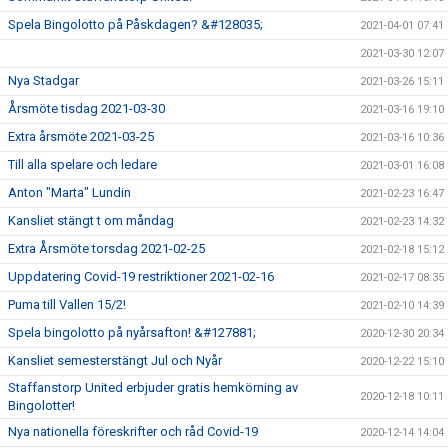
Spela Bingolotto på Påskdagen? &#128035;
2021-04-01 07:41
2021-03-30 12:07
Nya Stadgar
2021-03-26 15:11
Årsmöte tisdag 2021-03-30
2021-03-16 19:10
Extra årsmöte 2021-03-25
2021-03-16 10:36
Till alla spelare och ledare
2021-03-01 16:08
Anton "Marta" Lundin
2021-02-23 16:47
Kansliet stängt t om måndag
2021-02-23 14:32
Extra Årsmöte torsdag 2021-02-25
2021-02-18 15:12
Uppdatering Covid-19 restriktioner 2021-02-16
2021-02-17 08:35
Puma till Vallen 15/2!
2021-02-10 14:39
Spela bingolotto på nyårsafton! &#127881;
2020-12-30 20:34
Kansliet semesterstängt Jul och Nyår
2020-12-22 15:10
Staffanstorp United erbjuder gratis hemkörning av
2020-12-18 10:11
Bingolotter!
Nya nationella föreskrifter och råd Covid-19
2020-12-14 14:04