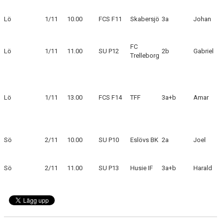
Lö
1/11
10.00
FCS F11
Skabersjö
3a
Johan
KLÄDPROFIL
LEDARINFORMATION
FC
Lö
1/11
11.00
SU P12
2b
Gabriel
Trelleborg
STYRELSE/SEKTIONER
KONTAKT/KANSLI
Lö
1/11
13.00
FCS F14
TFF
3a+b
Amar
PARTNERS
OM SUFC
Sö
2/11
10.00
SU P10
Eslövs BK
2a
Joel
Sö
2/11
11.00
SU P13
Husie IF
3a+b
Harald