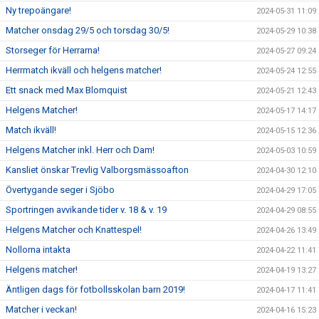
Ny trepoängare!
2024-05-31 11:09
Matcher onsdag 29/5 och torsdag 30/5!
2024-05-29 10:38
Storseger för Herrarna!
2024-05-27 09:24
Herrmatch ikväll och helgens matcher!
2024-05-24 12:55
Ett snack med Max Blomquist
2024-05-21 12:43
Helgens Matcher!
2024-05-17 14:17
Match ikväll!
2024-05-15 12:36
Helgens Matcher inkl. Herr och Dam!
2024-05-03 10:59
Kansliet önskar Trevlig Valborgsmässoafton
2024-04-30 12:10
Övertygande seger i Sjöbo
2024-04-29 17:05
Sportringen avvikande tider v. 18 & v. 19
2024-04-29 08:55
Helgens Matcher och Knattespel!
2024-04-26 13:49
Nollorna intakta
2024-04-22 11:41
Helgens matcher!
2024-04-19 13:27
Äntligen dags för fotbollsskolan barn 2019!
2024-04-17 11:41
Matcher i veckan!
2024-04-16 15:23