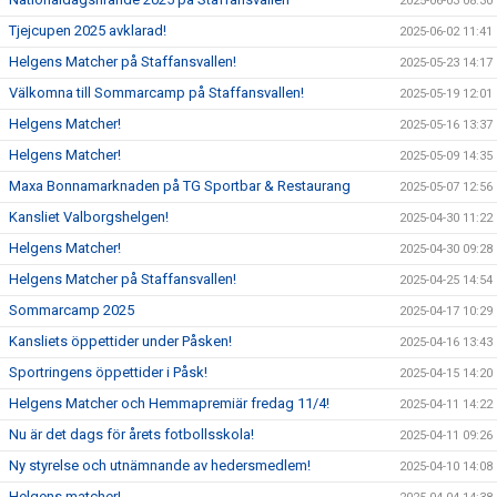
2025-06-03 08:30
Tjejcupen 2025 avklarad!
2025-06-02 11:41
Helgens Matcher på Staffansvallen!
2025-05-23 14:17
Välkomna till Sommarcamp på Staffansvallen!
2025-05-19 12:01
Helgens Matcher!
2025-05-16 13:37
Helgens Matcher!
2025-05-09 14:35
Maxa Bonnamarknaden på TG Sportbar & Restaurang
2025-05-07 12:56
Kansliet Valborgshelgen!
2025-04-30 11:22
Helgens Matcher!
2025-04-30 09:28
Helgens Matcher på Staffansvallen!
2025-04-25 14:54
Sommarcamp 2025
2025-04-17 10:29
Kansliets öppettider under Påsken!
2025-04-16 13:43
Sportringens öppettider i Påsk!
2025-04-15 14:20
Helgens Matcher och Hemmapremiär fredag 11/4!
2025-04-11 14:22
Nu är det dags för årets fotbollsskola!
2025-04-11 09:26
Ny styrelse och utnämnande av hedersmedlem!
2025-04-10 14:08
Helgens matcher!