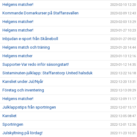
Helgens matcher!
2023-02-10 12:20
Kommande Domarkurser på Staffansvallen
2023-02-09 12:43
Helgens matcher!
2023-02-03 13:29
Helgens matcher!
2023-01-27 10:23
Inbjudan e-sport från Skåneboll
2023-01-27 09:02
Helgens match och träning
2023-01-20 14:44
Helgens matcher
2023-01-13 12:16
Supporter-Var redo inför säsongstart!
2023-01-12 14:35
Sistaminuten-julklapp: Staffanstorp United halsduk
2022-12-22 16:18
Kansliet under Jul/Nyår
2022-12-20 13:31
Företag och inventering
2022-12-13 09:29
Helgens matcher!
2022-12-09 11:17
Julklappstips från sportringen
2022-12-07 15:17
Kansliet
2022-12-05 08:47
Sportringen
2022-12-01 12:36
Julskyltning på lördag!
2022-11-23 10:31