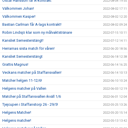
Oscar Hansson får A-kontrakt
2022-08-04 19:55
Välkommen Johan!
2022-08-02 17:11
Välkommen Kasper!
2022-08-02 12:20
Bastian Carlman får A-lags kontrakt!
2022-08-02 09:24
Robin Lindsjö klar som ny målvaktstränare
2022-07-15 10:11
Kansliet Semesterstängt!
2022-07-12 14:11
Herrarnas sista match för våren!
2022-06-20 18:56
Kansliet Semesterstängt
2022-06-18 12:38
Grattis Magnus!
2022-06-14 16:25
Veckans matcher på Staffansvallen!
2022-06-14 10:13
Matcher helgen 11-12/6!
2022-06-10 10:24
Helgens matcher på Vallen
2022-06-03 12:19
Matcher på Staffansvallen ikväll 1/6
2022-06-01 12:04
Tjejcupen i Staffanstorp 26 - 29/5!
2022-05-25 13:26
Helgens Matcher!
2022-05-20 15:14
Helgens matcher!
2022-05-13 13:42