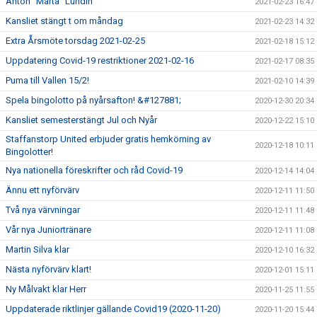
Anton "Marta" Lundin
2021-02-23 16:47
Kansliet stängt t om måndag
2021-02-23 14:32
Extra Årsmöte torsdag 2021-02-25
2021-02-18 15:12
Uppdatering Covid-19 restriktioner 2021-02-16
2021-02-17 08:35
Puma till Vallen 15/2!
2021-02-10 14:39
Spela bingolotto på nyårsafton! &#127881;
2020-12-30 20:34
Kansliet semesterstängt Jul och Nyår
2020-12-22 15:10
Staffanstorp United erbjuder gratis hemkörning av
2020-12-18 10:11
Bingolotter!
Nya nationella föreskrifter och råd Covid-19
2020-12-14 14:04
Ännu ett nyförvärv
2020-12-11 11:50
Två nya värvningar
2020-12-11 11:48
Vår nya Juniortränare
2020-12-11 11:08
Martin Silva klar
2020-12-10 16:32
Nästa nyförvärv klart!
2020-12-01 15:11
Ny Målvakt klar Herr
2020-11-25 11:55
Uppdaterade riktlinjer gällande Covid19 (2020-11-20)
2020-11-20 15:44