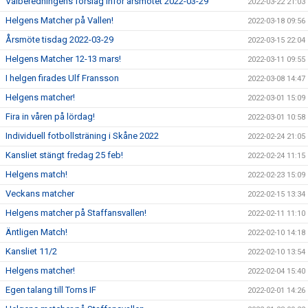
Valberedningens förslag inför årsmötet 2022-03-29
2022-03-22 21:03
Helgens Matcher på Vallen!
2022-03-18 09:56
Årsmöte tisdag 2022-03-29
2022-03-15 22:04
Helgens Matcher 12-13 mars!
2022-03-11 09:55
I helgen firades Ulf Fransson
2022-03-08 14:47
Helgens matcher!
2022-03-01 15:09
Fira in våren på lördag!
2022-03-01 10:58
Individuell fotbollsträning i Skåne 2022
2022-02-24 21:05
Kansliet stängt fredag 25 feb!
2022-02-24 11:15
Helgens match!
2022-02-23 15:09
Veckans matcher
2022-02-15 13:34
Helgens matcher på Staffansvallen!
2022-02-11 11:10
Äntligen Match!
2022-02-10 14:18
Kansliet 11/2
2022-02-10 13:54
Helgens matcher!
2022-02-04 15:40
Egen talang till Torns IF
2022-02-01 14:26