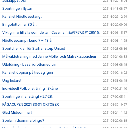
Julklappstips!
2021-11-20 18:04
Sportringen flyttar
2021-11-18 08:27
Kansliet Höstlovsstängt
2021-10-29 12:29
Bingolotto firar 30 år!
2021-10-22 09:06
Viktig info till alla som deltar i Caveman! &#9757;&#128515;
2021-10-06 15:57
Höstlovscamp i Lund 7 – 13 år
2021-10-01 11:28
Sportchef klar för Staffanstorp United
2021-09-28 08:16
Målvaktsträning med Janne Möller och Målvaktscoachen
2021-09-24 06:33
Utbildning - basal idrottsmedicin
2021-09-08 08:48
Kansliet öppnar på tisdag igen
2021-09-02 16:02
Ung ledare!
2021-08-31 06:48
Individuell Fotbollsträning i Skåne
2021-07-02 21:40
Sportringen har stängt v 27-28!
2021-07-02 05:41
PÅGACUPEN 2021 30-31 OKTOBER
2021-06-30 19:27
Glad Midsommar!
2021-06-24 11:42
Spela midsommarbingo?
2021-06-22 06:18