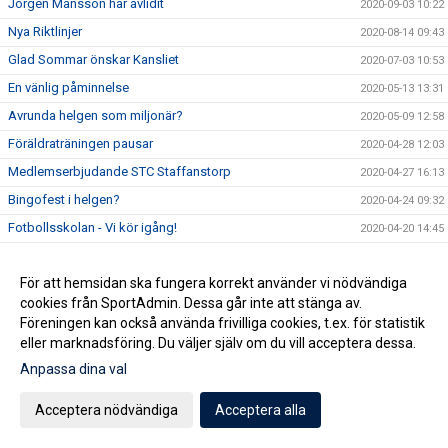
Jörgen Månsson har avlidit
2020-09-03 10:22
Nya Riktlinjer
2020-08-14 09:43
Glad Sommar önskar Kansliet
2020-07-03 10:53
En vänlig påminnelse
2020-05-13 13:31
Avrunda helgen som miljonär?
2020-05-09 12:58
Föräldraträningen pausar
2020-04-28 12:03
Medlemserbjudande STC Staffanstorp
2020-04-27 16:13
Bingofest i helgen?
2020-04-24 09:32
Fotbollsskolan - Vi kör igång!
2020-04-20 14:45
Vi ser hela tiden över vår tränarstab och är i behov av nya
2020-04-20 07:13
krafter för åldrarna U15-U19 framöver.
För att hemsidan ska fungera korrekt använder vi nödvändiga
Köp Bingolotter & Sverigelotter så stödjer du Staffanstorp
cookies från SportAdmin. Dessa går inte att stänga av.
2020-04-17 06:15
United!
Föreningen kan också använda frivilliga cookies, t.ex. för statistik
Tjejcupen 2020 är tyvärr inställd!
eller marknadsföring. Du väljer själv om du vill acceptera dessa.
2020-04-16 16:24
Anpassa dina val
Virtuellt inträde 2020
2020-04-16 12:01
NYHET! Digitala Bingolotter!
2020-04-08 11:54
Acceptera nödvändiga
Acceptera alla
Kansliet Påskstängt
2020-04-08 10:20