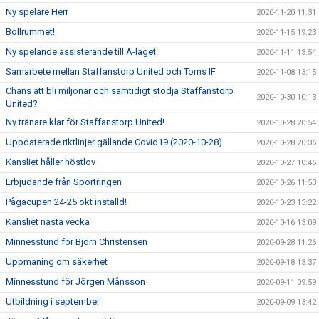
Ny spelare Herr
2020-11-20 11:31
Bollrummet!
2020-11-15 19:23
Ny spelande assisterande till A-laget
2020-11-11 13:54
Samarbete mellan Staffanstorp United och Torns IF
2020-11-08 13:15
Chans att bli miljonär och samtidigt stödja Staffanstorp
2020-10-30 10:13
United?
Ny tränare klar för Staffanstorp United!
2020-10-28 20:54
Uppdaterade riktlinjer gällande Covid19 (2020-10-28)
2020-10-28 20:36
Kansliet håller höstlov
2020-10-27 10:46
Erbjudande från Sportringen
2020-10-26 11:53
Pågacupen 24-25 okt inställd!
2020-10-23 13:22
Kansliet nästa vecka
2020-10-16 13:09
Minnesstund för Björn Christensen
2020-09-28 11:26
Uppmaning om säkerhet
2020-09-18 13:37
Minnesstund för Jörgen Månsson
2020-09-11 09:59
Utbildning i september
2020-09-09 13:42