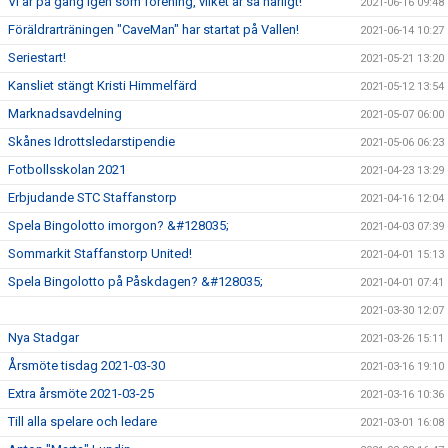
Vi är på gång igen som förening, vilket är så härligt!
2021-06-16 09:48
Föräldrarträningen "CaveMan" har startat på Vallen!
2021-06-14 10:27
Seriestart!
2021-05-21 13:20
Kansliet stängt Kristi Himmelfärd
2021-05-12 13:54
Marknadsavdelning
2021-05-07 06:00
Skånes Idrottsledarstipendie
2021-05-06 06:23
Fotbollsskolan 2021
2021-04-23 13:29
Erbjudande STC Staffanstorp
2021-04-16 12:04
Spela Bingolotto imorgon? &#128035;
2021-04-03 07:39
Sommarkit Staffanstorp United!
2021-04-01 15:13
Spela Bingolotto på Påskdagen? &#128035;
2021-04-01 07:41
2021-03-30 12:07
Nya Stadgar
2021-03-26 15:11
Årsmöte tisdag 2021-03-30
2021-03-16 19:10
Extra årsmöte 2021-03-25
2021-03-16 10:36
Till alla spelare och ledare
2021-03-01 16:08