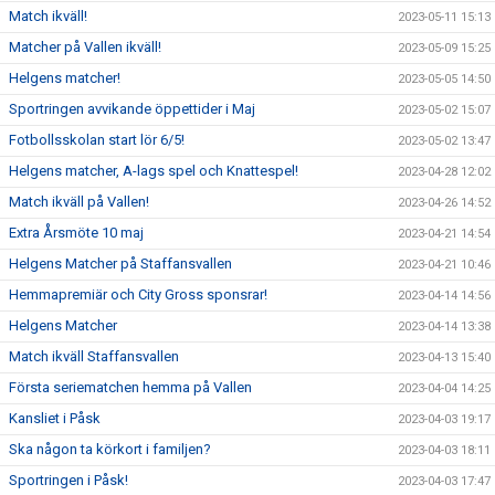
Match ikväll!
2023-05-11 15:13
Matcher på Vallen ikväll!
2023-05-09 15:25
Helgens matcher!
2023-05-05 14:50
Sportringen avvikande öppettider i Maj
2023-05-02 15:07
Fotbollsskolan start lör 6/5!
2023-05-02 13:47
Helgens matcher, A-lags spel och Knattespel!
2023-04-28 12:02
Match ikväll på Vallen!
2023-04-26 14:52
Extra Årsmöte 10 maj
2023-04-21 14:54
Helgens Matcher på Staffansvallen
2023-04-21 10:46
Hemmapremiär och City Gross sponsrar!
2023-04-14 14:56
Helgens Matcher
2023-04-14 13:38
Match ikväll Staffansvallen
2023-04-13 15:40
Första seriematchen hemma på Vallen
2023-04-04 14:25
Kansliet i Påsk
2023-04-03 19:17
Ska någon ta körkort i familjen?
2023-04-03 18:11
Sportringen i Påsk!
2023-04-03 17:47