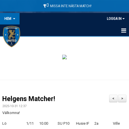
MISSA INTE NÄSTA MATCH!
HEM
LOGGA IN
HEM
NYHETER
LEDARE
MATCHER
KALENDER
Helgens Matcher!
<
>
DOMARINFORMATION
2025-10-31 12:37
Välkomna!
MEDLEMSAVGIFTER
Lö
1/11
10.00
SU P10
Husie IF
2a
Ville
DOKUMENT