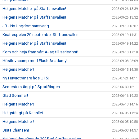
2025-10-03 14:03
Helgens Matcher på Staffansvallen!
2025-09-26 13:39
Helgens Matcher på Staffansvallen!
2025-09-26 13:32
JB - Ny Ungdomsansvarig
2025-09-19 16:07
Knattespelen 20 september Staffansvallen
2025-09-19 14:31
Helgens Matcher på Staffansvallen!
2025-09-19 14:22
Kom och heja fram vårt A-lag till serievinst!
2025-09-10 17:10
Höstlovscamp med Flash Acadamy!
2025-09-08 08:09
Helgens Matcher!
2025-08-15 14:38
Ny Huvudtränare hos U15!
2025-07-21 14:11
Semesterstängt på SportRingen
2025-06-30 15:11
Glad Sommar!
2025-06-16 19:23
Helgens Matcher!
2025-06-13 14:16
Helgstängt på Kansliet
2025-06-05 11:24
Helgens Matcher!
2025-06-05 10:58
Sista Chansen!
2025-06-03 14:37
Nationaldagsfirande 2025 på Staffansvallen