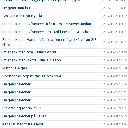
2025-02-04 14:29
Helgens matcher!
2025-01-10 14:15
God Jul och Gott Nytt År
2024-12-23 09:57
Ett snack med nyförvärvet från IF Lödde Nawid Jashar
2024-12-23 08:55
Ett snack med nyförvärvet Emil Asklund från GIF Nike
2024-12-23 08:52
Ett snack med Hampus Christoffersen. Nyförvärv från GIF
2024-12-20 14:35
Nike.
Ett snack med Axel Gullers Ahlin!
2024-12-19 10:49
Ett snack med Viktor "Olle" Ohlsson
2024-12-11 11:33
Match i Helgen!
2024-12-06 14:34
Sportringen öppettider Jul och Nyår
2024-12-04 13:49
Helgens Matcher!
2024-11-29 14:56
Helgens Matcher!
2024-11-22 14:41
Helgens Matcher!
2024-11-15 14:41
Provträning födda 2010
2024-11-10 22:51
Helgens Matcher på Vallen!
2024-10-31 15:02
Kansliet stängt fre 1 nov!
2024-10-31 13:46