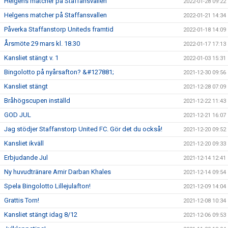
Helgens matcher på Staffansvallen
2022-01-28 09:22
Helgens matcher på Staffansvallen
2022-01-21 14:34
Påverka Staffanstorp Uniteds framtid
2022-01-18 14:09
Årsmöte 29 mars kl. 18.30
2022-01-17 17:13
Kansliet stängt v. 1
2022-01-03 15:31
Bingolotto på nyårsafton? &#127881;
2021-12-30 09:56
Kansliet stängt
2021-12-28 07:09
Bråhögscupen inställd
2021-12-22 11:43
GOD JUL
2021-12-21 16:07
Jag stödjer Staffanstorp United FC. Gör det du också!
2021-12-20 09:52
Kansliet ikväll
2021-12-20 09:33
Erbjudande Jul
2021-12-14 12:41
Ny huvudtränare Amir Darban Khales
2021-12-14 09:54
Spela Bingolotto Lillejulafton!
2021-12-09 14:04
Grattis Torn!
2021-12-08 10:34
Kansliet stängt idag 8/12
2021-12-06 09:53