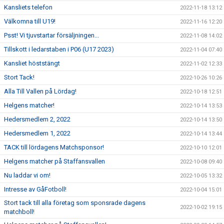
Kansliets telefon
2022-11-18 13:12
Välkomna till U19!
2022-11-16 12:20
Psst! Vi tjuvstartar försäljningen...
2022-11-08 14:02
Tillskott i ledarstaben i P06 (U17 2023)
2022-11-04 07:40
Kansliet höststängt
2022-11-02 12:33
Stort Tack!
2022-10-26 10:26
Alla Till Vallen på Lördag!
2022-10-18 12:51
Helgens matcher!
2022-10-14 13:53
Hedersmedlem 2, 2022
2022-10-14 13:50
Hedersmedlem 1, 2022
2022-10-14 13:44
TACK till lördagens Matchsponsor!
2022-10-10 12:01
Helgens matcher på Staffansvallen
2022-10-08 09:40
Nu laddar vi om!
2022-10-05 13:32
Intresse av GåFotboll!
2022-10-04 15:01
Stort tack till alla företag som sponsrade dagens
2022-10-02 19:15
matchboll!