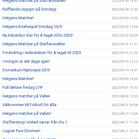
Helgens matcher på Staffansvallen!
2022-09-30 14:57
Rafflande Uppgör på Söndag!
2022-09-28 15:40
Helgens Matcher!
2022-09-23 13:05
Helgens Knattespel Söndag 25/9
2022-09-23 13:04
Ny tränarduo klar för A-laget inför 2023!
2022-09-22 20:09
Helgens Matcher på Staffansvallen
2022-09-16 11:41
Förändring i ledarstaben för A-laget till 2023
2022-09-15 21:02
I morgon är det dags igen!
2022-09-15 12:13
Domarkurs Nybörjare 20/9
2022-09-13 14:31
Helgens Matcher!
2022-09-09 14:03
Full läktare fredag 2/9!
2022-09-01 14:33
Helgens matcher på Vallen
2022-08-26 13:33
Välkommen till Fotboll för Alla
2022-08-25 09:08
Helgens matcher på Vallen!
2022-08-19 12:06
Staffanstorp United värvar från Div 1
2022-08-11 11:06
Lugnet före Stormen!
2022-08-11 10:16