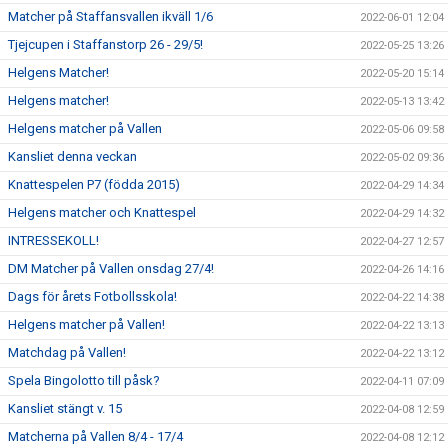
Matcher på Staffansvallen ikväll 1/6
2022-06-01 12:04
Tjejcupen i Staffanstorp 26 - 29/5!
2022-05-25 13:26
Helgens Matcher!
2022-05-20 15:14
Helgens matcher!
2022-05-13 13:42
Helgens matcher på Vallen
2022-05-06 09:58
Kansliet denna veckan
2022-05-02 09:36
Knattespelen P7 (födda 2015)
2022-04-29 14:34
Helgens matcher och Knattespel
2022-04-29 14:32
INTRESSEKOLL!
2022-04-27 12:57
DM Matcher på Vallen onsdag 27/4!
2022-04-26 14:16
Dags för årets Fotbollsskola!
2022-04-22 14:38
Helgens matcher på Vallen!
2022-04-22 13:13
Matchdag på Vallen!
2022-04-22 13:12
Spela Bingolotto till påsk?
2022-04-11 07:09
Kansliet stängt v. 15
2022-04-08 12:59
Matcherna på Vallen 8/4 - 17/4
2022-04-08 12:12