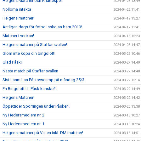
Helgens Matcher och Knattespel!
2024-04-26 13:49
Nollorna intakta
2024-04-22 11:41
Helgens matcher!
2024-04-19 13:27
Äntligen dags för fotbollsskolan barn 2019!
2024-04-17 11:41
Matcher i veckan!
2024-04-16 15:23
Helgens matcher på Staffansvallen!
2024-04-05 14:47
Glöm inte köpa din bingolott!
2024-03-29 10:46
Glad Påsk!
2024-03-27 14:49
Nästa match på Staffansvallen
2024-03-27 14:48
Sista anmälan Påslovscamp på måndag 25/3
2024-03-22 15:14
En Bingolott till Påsk kanske?!
2024-03-22 14:49
Helgens Matcher!
2024-03-22 14:42
Öppettider Sporringen under Påsken!
2024-03-20 13:38
Ny Hedersmedlem nr. 2
2024-03-18 10:27
Ny Hedersmedlem nr. 1
2024-03-18 10:24
Helgens matcher på Vallen inkl. DM matcher!
2024-03-15 14:51