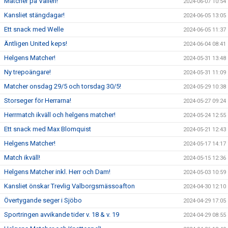
Matcher på Vallen!
2024-06-07 10:54
Kansliet stängdagar!
2024-06-05 13:05
Ett snack med Welle
2024-06-05 11:37
Äntligen United keps!
2024-06-04 08:41
Helgens Matcher!
2024-05-31 13:48
Ny trepoängare!
2024-05-31 11:09
Matcher onsdag 29/5 och torsdag 30/5!
2024-05-29 10:38
Storseger för Herrarna!
2024-05-27 09:24
Herrmatch ikväll och helgens matcher!
2024-05-24 12:55
Ett snack med Max Blomquist
2024-05-21 12:43
Helgens Matcher!
2024-05-17 14:17
Match ikväll!
2024-05-15 12:36
Helgens Matcher inkl. Herr och Dam!
2024-05-03 10:59
Kansliet önskar Trevlig Valborgsmässoafton
2024-04-30 12:10
Övertygande seger i Sjöbo
2024-04-29 17:05
Sportringen avvikande tider v. 18 & v. 19
2024-04-29 08:55