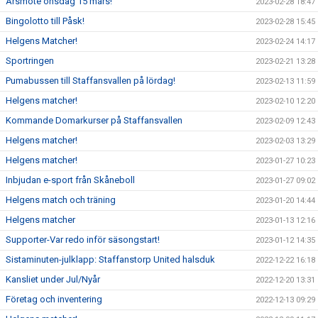
Årsmöte onsdag 15 mars!
2023-02-28 18:47
Bingolotto till Påsk!
2023-02-28 15:45
Helgens Matcher!
2023-02-24 14:17
Sportringen
2023-02-21 13:28
Pumabussen till Staffansvallen på lördag!
2023-02-13 11:59
Helgens matcher!
2023-02-10 12:20
Kommande Domarkurser på Staffansvallen
2023-02-09 12:43
Helgens matcher!
2023-02-03 13:29
Helgens matcher!
2023-01-27 10:23
Inbjudan e-sport från Skåneboll
2023-01-27 09:02
Helgens match och träning
2023-01-20 14:44
Helgens matcher
2023-01-13 12:16
Supporter-Var redo inför säsongstart!
2023-01-12 14:35
Sistaminuten-julklapp: Staffanstorp United halsduk
2022-12-22 16:18
Kansliet under Jul/Nyår
2022-12-20 13:31
Företag och inventering
2022-12-13 09:29