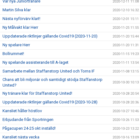
Vår nya Juniortränare
2020-12-11 11:08
Martin Silva klar
2020-12-10 16:32
Nästa nyförvärv klart!
2020-12-01 15:11
Ny Målvakt klar Herr
2020-11-25 11:55
Uppdaterade riktlinjer gällande Covid19 (2020-11-20)
2020-11-20 15:44
Ny spelare Herr
2020-11-20 11:31
Bollrummet!
2020-11-15 19:23
Ny spelande assisterande till A-laget
2020-11-11 13:54
Samarbete mellan Staffanstorp United och Torns IF
2020-11-08 13:15
Chans att bli miljonär och samtidigt stödja Staffanstorp
2020-10-30 10:13
United?
Ny tränare klar för Staffanstorp United!
2020-10-28 20:54
Uppdaterade riktlinjer gällande Covid19 (2020-10-28)
2020-10-28 20:36
Kansliet håller höstlov
2020-10-27 10:46
Erbjudande från Sportringen
2020-10-26 11:53
Pågacupen 24-25 okt inställd!
2020-10-23 13:22
Kansliet nästa vecka
2020-10-16 13:09