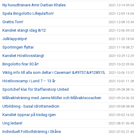
Ny huvudtränare Amir Darban Khales
2021-12-14 09:54
Spela Bingolotto Lillejulafton!
2021-12-09 14:04
Grattis Torn!
2021-12-08 10:34
Kansliet stängt idag 8/12
2021-12-06 09:53
Julklappstips!
2021-11-20 18:04
Sportringen flyttar
2021-11-18 08:27
Kansliet Höstlovsstängt
2021-10-29 12:29
Bingolotto firar 30 år!
2021-10-22 09:06
Viktig info till alla som deltar i Caveman! &#9757;&#128515;
2021-10-06 15:57
Höstlovscamp i Lund 7 – 13 år
2021-10-01 11:28
Sportchef klar för Staffanstorp United
2021-09-28 08:16
Målvaktsträning med Janne Möller och Målvaktscoachen
2021-09-24 06:33
Utbildning - basal idrottsmedicin
2021-09-08 08:48
Kansliet öppnar på tisdag igen
2021-09-02 16:02
Ung ledare!
2021-08-31 06:48
Individuell Fotbollsträning i Skåne
2021-07-02 21:40