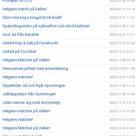
Provspel för U15
2024-01-30 10:08
Helgens match på Vallen!
2024-01-12 14:16
Glöm inte köpa bingolott till ikväll!
2023-12-31 11:01
Spela Bingolotto på nyårsafton och stöd klubben!
2023-12-28 11:42
God Jul från Kansliet
2023-12-21 11:11
United Köp & Sälj på Facebook!
2023-12-15 10:36
United på YouTube!
2023-12-14 13:11
Helgens Matcher på Vallen!
2023-12-08 10:10
Seniorernas julfest med prisutdelning
2023-12-04 17:08
Helgens matcher!
2023-12-01 13:50
Öppettider Jul och Nyår Sportringen
2023-11-30 12:16
Julklappstips från Sportringen
2023-11-28 14:44
Julen närmar sig med stormsteg!
2023-11-10 13:15
Helgens matcher på Vallen!
2023-11-10 10:30
Helgens matcher!
2023-10-13 13:43
Helgens Matcher på Vallen!
2023-10-06 14:42