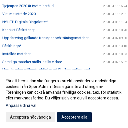
Tjejcupen 2020 är tyvärr inställd!
2020-04-16 16:24
Virtuellt inträde 2020
2020-04-16 12:01
NYHET! Digitala Bingolotter!
2020-04-08 11:54
Kansliet Påskstängt
2020-04-08 10:20
Uppdatering gällande träningar och träningsmatcher
2020-04-07 09:30
Påskbingo!
2020-04-03 13:10
Inställda matcher
2020-04-03 10:53
Samtliga matcher ställs in tills vidare
2020-04-02 15:32
Uppdatering gällande aktiviter på Staffansvallen med
2020-03-14 10:10
hänsyn till covid19
För att hemsidan ska fungera korrekt använder vi nödvändiga
Staffansvallen stängs ner tills vidare!
2020-03-12 15:24
cookies från SportAdmin. Dessa går inte att stänga av.
Nu anlitar vi en konsult för att optimera verksamheten
2020-03-06 07:01
Föreningen kan också använda frivilliga cookies, t.ex. för statistik
eller marknadsföring. Du väljer själv om du vill acceptera dessa.
Vårens domarkurser
2020-02-19 11:37
Anpassa dina val
Årsmöte onsdag 11 mars!
2020-02-11 09:34
Puma kommer till Vallen
2020-02-10 17:04
Acceptera nödvändiga
Acceptera alla
TJEJCUPEN 2020
2020-01-21 14:08