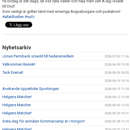
På lördag är det dags, låt oss fylla Vallen och heja fram vårt A-lag i kvalet
till Div2!
Som vanligt är grillen tänd med smarriga Angusburgare och pustakorv!
KLÄDPROFIL
#allatillvallen
#sufc
LEDARINFORMATION
STYRELSE/SEKTIONER
Nyhetsarkiv
KONTAKT/KANSLI
Jonas Permbeck utsedd till hedersmedlem
2026-07-02 11:56
PARTNERS
Välkommen Besnik!
2026-06-30 19:20
Tack Eremal!
2026-06-29 20:05
OM SUFC
2026-06-16 14:16
Avvikande öppettider Sportringen
2026-06-15 11:03
Helgens Matcher!
2026-06-12 13:34
Helgens Matcher
2026-06-05 12:55
Helgens Matcher!
2026-05-29 14:21
Sista dag för anmälan Sommarcamp är i morgon!
2026-05-28 15:16
Helgens Matcher!
2026-05-22 13:37