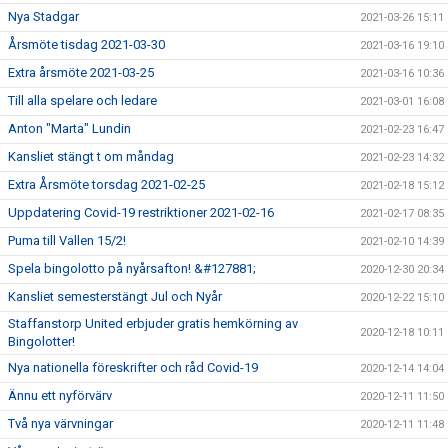
Nya Stadgar
2021-03-26 15:11
Årsmöte tisdag 2021-03-30
2021-03-16 19:10
Extra årsmöte 2021-03-25
2021-03-16 10:36
Till alla spelare och ledare
2021-03-01 16:08
Anton "Marta" Lundin
2021-02-23 16:47
Kansliet stängt t om måndag
2021-02-23 14:32
Extra Årsmöte torsdag 2021-02-25
2021-02-18 15:12
Uppdatering Covid-19 restriktioner 2021-02-16
2021-02-17 08:35
Puma till Vallen 15/2!
2021-02-10 14:39
Spela bingolotto på nyårsafton! &#127881;
2020-12-30 20:34
Kansliet semesterstängt Jul och Nyår
2020-12-22 15:10
Staffanstorp United erbjuder gratis hemkörning av
2020-12-18 10:11
Bingolotter!
Nya nationella föreskrifter och råd Covid-19
2020-12-14 14:04
Ännu ett nyförvärv
2020-12-11 11:50
Två nya värvningar
2020-12-11 11:48