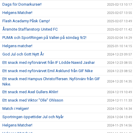
Dags för Domarkurser!
2025-02-13 10:17
Helgens Matcher!
2025-02-07 13:55
Flash Acadamy Påsk Camp!
2025-02-07 13:49
Årsmöte Staffanstorp United FC
2025-02-07 11:42
PUMA och SportRingen på Vallen på söndag 9/2!
2025-02-04 14:29
Helgens matcher!
2025-01-10 14:15
God Jul och Gott Nytt År
2024-12-23 09:57
Ett snack med nyförvärvet från IF Lödde Nawid Jashar
2024-12-23 08:55
Ett snack med nyförvärvet Emil Asklund från GIF Nike
2024-12-23 08:52
Ett snack med Hampus Christoffersen. Nyförvärv från GIF
2024-12-20 14:35
Nike.
Ett snack med Axel Gullers Ahlin!
2024-12-19 10:49
Ett snack med Viktor "Olle" Ohlsson
2024-12-11 11:33
Match i Helgen!
2024-12-06 14:34
Sportringen öppettider Jul och Nyår
2024-12-04 13:49
Helgens Matcher!
2024-11-29 14:56