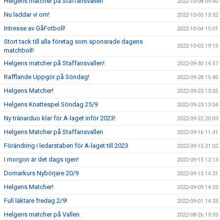
Helgens matcher på Staffansvallen
2022-10-08 09:40
Nu laddar vi om!
2022-10-05 13:32
Intresse av GåFotboll!
2022-10-04 15:01
Stort tack till alla företag som sponsrade dagens
2022-10-02 19:15
matchboll!
Helgens matcher på Staffansvallen!
2022-09-30 14:57
Rafflande Uppgör på Söndag!
2022-09-28 15:40
Helgens Matcher!
2022-09-23 13:05
Helgens Knattespel Söndag 25/9
2022-09-23 13:04
Ny tränarduo klar för A-laget inför 2023!
2022-09-22 20:09
Helgens Matcher på Staffansvallen
2022-09-16 11:41
Förändring i ledarstaben för A-laget till 2023
2022-09-15 21:02
I morgon är det dags igen!
2022-09-15 12:13
Domarkurs Nybörjare 20/9
2022-09-13 14:31
Helgens Matcher!
2022-09-09 14:03
Full läktare fredag 2/9!
2022-09-01 14:33
Helgens matcher på Vallen
2022-08-26 13:33