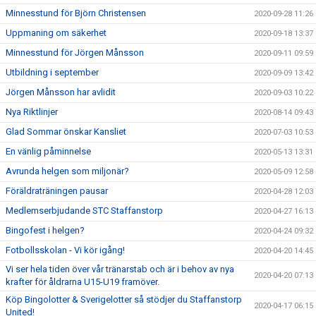
Minnesstund för Björn Christensen
2020-09-28 11:26
Uppmaning om säkerhet
2020-09-18 13:37
Minnesstund för Jörgen Månsson
2020-09-11 09:59
Utbildning i september
2020-09-09 13:42
Jörgen Månsson har avlidit
2020-09-03 10:22
Nya Riktlinjer
2020-08-14 09:43
Glad Sommar önskar Kansliet
2020-07-03 10:53
En vänlig påminnelse
2020-05-13 13:31
Avrunda helgen som miljonär?
2020-05-09 12:58
Föräldraträningen pausar
2020-04-28 12:03
Medlemserbjudande STC Staffanstorp
2020-04-27 16:13
Bingofest i helgen?
2020-04-24 09:32
Fotbollsskolan - Vi kör igång!
2020-04-20 14:45
Vi ser hela tiden över vår tränarstab och är i behov av nya
2020-04-20 07:13
krafter för åldrarna U15-U19 framöver.
Köp Bingolotter & Sverigelotter så stödjer du Staffanstorp
2020-04-17 06:15
United!