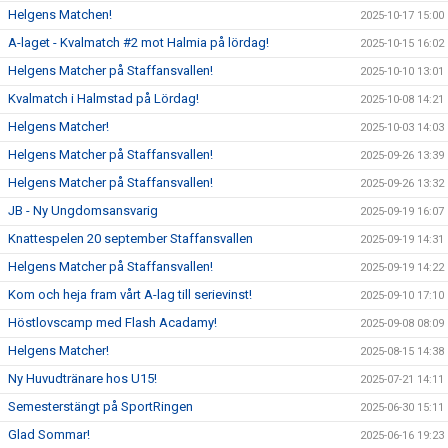
Helgens Matchen!
2025-10-17 15:00
A-laget - Kvalmatch #2 mot Halmia på lördag!
2025-10-15 16:02
Helgens Matcher på Staffansvallen!
2025-10-10 13:01
Kvalmatch i Halmstad på Lördag!
2025-10-08 14:21
Helgens Matcher!
2025-10-03 14:03
Helgens Matcher på Staffansvallen!
2025-09-26 13:39
Helgens Matcher på Staffansvallen!
2025-09-26 13:32
JB - Ny Ungdomsansvarig
2025-09-19 16:07
Knattespelen 20 september Staffansvallen
2025-09-19 14:31
Helgens Matcher på Staffansvallen!
2025-09-19 14:22
Kom och heja fram vårt A-lag till serievinst!
2025-09-10 17:10
Höstlovscamp med Flash Acadamy!
2025-09-08 08:09
Helgens Matcher!
2025-08-15 14:38
Ny Huvudtränare hos U15!
2025-07-21 14:11
Semesterstängt på SportRingen
2025-06-30 15:11
Glad Sommar!
2025-06-16 19:23