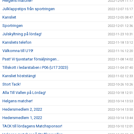
Helgens matcher!
2022-12-09 11:17
Julklappstips från sportringen
2022-12-07 15:17
Kansliet
2022-12-05 08:47
Sportringen
2022-12-01 12:36
Julskyltning på lördag!
2022-11-23 10:31
Kansliets telefon
2022-11-18 13:12
Välkomna till U19!
2022-11-16 12:20
Psst! Vi tjuvstartar försäljningen...
2022-11-08 14:02
Tillskott i ledarstaben i P06 (U17 2023)
2022-11-04 07:40
Kansliet höststängt
2022-11-02 12:33
Stort Tack!
2022-10-26 10:26
Alla Till Vallen på Lördag!
2022-10-18 12:51
Helgens matcher!
2022-10-14 13:53
Hedersmedlem 2, 2022
2022-10-14 13:50
Hedersmedlem 1, 2022
2022-10-14 13:44
TACK till lördagens Matchsponsor!
2022-10-10 12:01