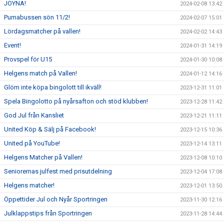
JOYNA!
2024-02-08 13:42
Pumabussen sön 11/2!
2024-02-07 15:01
Lördagsmatcher på vallen!
2024-02-02 14:43
Event!
2024-01-31 14:19
Provspel för U15
2024-01-30 10:08
Helgens match på Vallen!
2024-01-12 14:16
Glöm inte köpa bingolott till ikväll!
2023-12-31 11:01
Spela Bingolotto på nyårsafton och stöd klubben!
2023-12-28 11:42
God Jul från Kansliet
2023-12-21 11:11
United Köp & Sälj på Facebook!
2023-12-15 10:36
United på YouTube!
2023-12-14 13:11
Helgens Matcher på Vallen!
2023-12-08 10:10
Seniorernas julfest med prisutdelning
2023-12-04 17:08
Helgens matcher!
2023-12-01 13:50
Öppettider Jul och Nyår Sportringen
2023-11-30 12:16
Julklappstips från Sportringen
2023-11-28 14:44