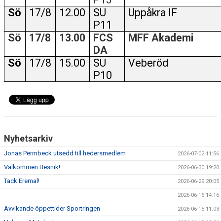
Sö
17/8
12.00
SU
Uppåkra IF
P11
Sö
17/8
13.00
FCS
MFF Akademi
DA
Sö
17/8
15.00
SU
Veberöd
P10
Nyhetsarkiv
Jonas Permbeck utsedd till hedersmedlem
2026-07-02 11:56
Välkommen Besnik!
2026-06-30 19:20
Tack Eremal!
2026-06-29 20:05
2026-06-16 14:16
Avvikande öppettider Sportringen
2026-06-15 11:03