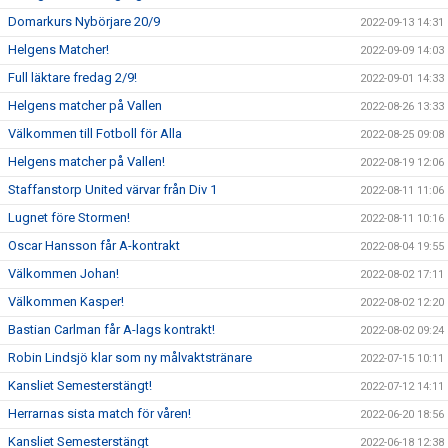
Domarkurs Nybörjare 20/9
2022-09-13 14:31
Helgens Matcher!
2022-09-09 14:03
Full läktare fredag 2/9!
2022-09-01 14:33
Helgens matcher på Vallen
2022-08-26 13:33
Välkommen till Fotboll för Alla
2022-08-25 09:08
Helgens matcher på Vallen!
2022-08-19 12:06
Staffanstorp United värvar från Div 1
2022-08-11 11:06
Lugnet före Stormen!
2022-08-11 10:16
Oscar Hansson får A-kontrakt
2022-08-04 19:55
Välkommen Johan!
2022-08-02 17:11
Välkommen Kasper!
2022-08-02 12:20
Bastian Carlman får A-lags kontrakt!
2022-08-02 09:24
Robin Lindsjö klar som ny målvaktstränare
2022-07-15 10:11
Kansliet Semesterstängt!
2022-07-12 14:11
Herrarnas sista match för våren!
2022-06-20 18:56
Kansliet Semesterstängt
2022-06-18 12:38