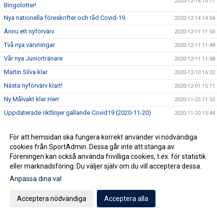
2020-12-18 10:11
Bingolotter!
Nya nationella föreskrifter och råd Covid-19
2020-12-14 14:04
Ännu ett nyförvärv
2020-12-11 11:50
Två nya värvningar
2020-12-11 11:48
Vår nya Juniortränare
2020-12-11 11:08
Martin Silva klar
2020-12-10 16:32
Nästa nyförvärv klart!
2020-12-01 15:11
Ny Målvakt klar Herr
2020-11-25 11:55
Uppdaterade riktlinjer gällande Covid19 (2020-11-20)
2020-11-20 15:44
Ny spelare Herr
2020-11-20 11:31
För att hemsidan ska fungera korrekt använder vi nödvändiga
Bollrummet!
2020-11-15 19:23
cookies från SportAdmin. Dessa går inte att stänga av.
Ny spelande assisterande till A-laget
2020-11-11 13:54
Föreningen kan också använda frivilliga cookies, t.ex. för statistik
eller marknadsföring. Du väljer själv om du vill acceptera dessa.
Samarbete mellan Staffanstorp United och Torns IF
2020-11-08 13:15
Anpassa dina val
Chans att bli miljonär och samtidigt stödja Staffanstorp
2020-10-30 10:13
United?
Acceptera nödvändiga
Acceptera alla
Ny tränare klar för Staffanstorp United!
2020-10-28 20:54
Uppdaterade riktlinjer gällande Covid19 (2020-10-28)
2020-10-28 20:36