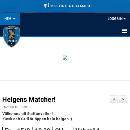
MISSA INTE NÄSTA MATCH!
HEM
LOGGA IN
HEM
NYHETER
LEDARE
MATCHER
KALENDER
Helgens Matcher!
<
>
DOMARINFORMATION
2025-08-15 14:38
Välkomna till Staffanvallen!
MEDLEMSAVGIFTER
Kiosk och Grill är öppen hela helgen :)
DOKUMENT