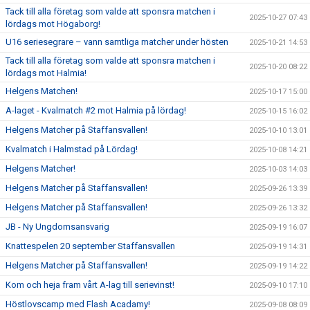
Tack till alla företag som valde att sponsra matchen i
2025-10-27 07:43
lördags mot Högaborg!
U16 seriesegrare – vann samtliga matcher under hösten
2025-10-21 14:53
Tack till alla företag som valde att sponsra matchen i
2025-10-20 08:22
lördags mot Halmia!
Helgens Matchen!
2025-10-17 15:00
A-laget - Kvalmatch #2 mot Halmia på lördag!
2025-10-15 16:02
Helgens Matcher på Staffansvallen!
2025-10-10 13:01
Kvalmatch i Halmstad på Lördag!
2025-10-08 14:21
Helgens Matcher!
2025-10-03 14:03
Helgens Matcher på Staffansvallen!
2025-09-26 13:39
Helgens Matcher på Staffansvallen!
2025-09-26 13:32
JB - Ny Ungdomsansvarig
2025-09-19 16:07
Knattespelen 20 september Staffansvallen
2025-09-19 14:31
Helgens Matcher på Staffansvallen!
2025-09-19 14:22
Kom och heja fram vårt A-lag till serievinst!
2025-09-10 17:10
Höstlovscamp med Flash Acadamy!
2025-09-08 08:09