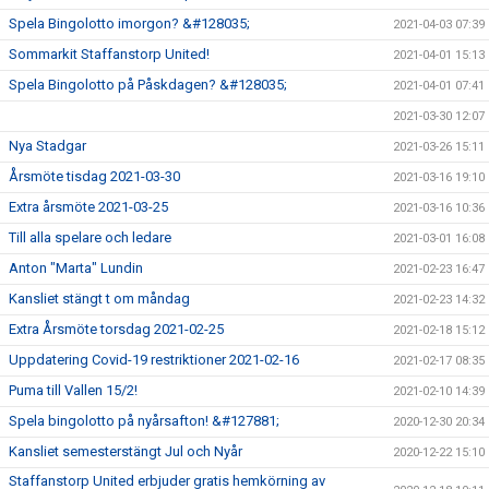
Spela Bingolotto imorgon? &#128035;
2021-04-03 07:39
Sommarkit Staffanstorp United!
2021-04-01 15:13
Spela Bingolotto på Påskdagen? &#128035;
2021-04-01 07:41
2021-03-30 12:07
Nya Stadgar
2021-03-26 15:11
Årsmöte tisdag 2021-03-30
2021-03-16 19:10
Extra årsmöte 2021-03-25
2021-03-16 10:36
Till alla spelare och ledare
2021-03-01 16:08
Anton "Marta" Lundin
2021-02-23 16:47
Kansliet stängt t om måndag
2021-02-23 14:32
Extra Årsmöte torsdag 2021-02-25
2021-02-18 15:12
Uppdatering Covid-19 restriktioner 2021-02-16
2021-02-17 08:35
Puma till Vallen 15/2!
2021-02-10 14:39
Spela bingolotto på nyårsafton! &#127881;
2020-12-30 20:34
Kansliet semesterstängt Jul och Nyår
2020-12-22 15:10
Staffanstorp United erbjuder gratis hemkörning av