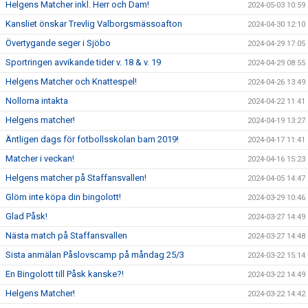
Helgens Matcher inkl. Herr och Dam!
2024-05-03 10:59
Kansliet önskar Trevlig Valborgsmässoafton
2024-04-30 12:10
Övertygande seger i Sjöbo
2024-04-29 17:05
Sportringen avvikande tider v. 18 & v. 19
2024-04-29 08:55
Helgens Matcher och Knattespel!
2024-04-26 13:49
Nollorna intakta
2024-04-22 11:41
Helgens matcher!
2024-04-19 13:27
Äntligen dags för fotbollsskolan barn 2019!
2024-04-17 11:41
Matcher i veckan!
2024-04-16 15:23
Helgens matcher på Staffansvallen!
2024-04-05 14:47
Glöm inte köpa din bingolott!
2024-03-29 10:46
Glad Påsk!
2024-03-27 14:49
Nästa match på Staffansvallen
2024-03-27 14:48
Sista anmälan Påslovscamp på måndag 25/3
2024-03-22 15:14
En Bingolott till Påsk kanske?!
2024-03-22 14:49
Helgens Matcher!
2024-03-22 14:42