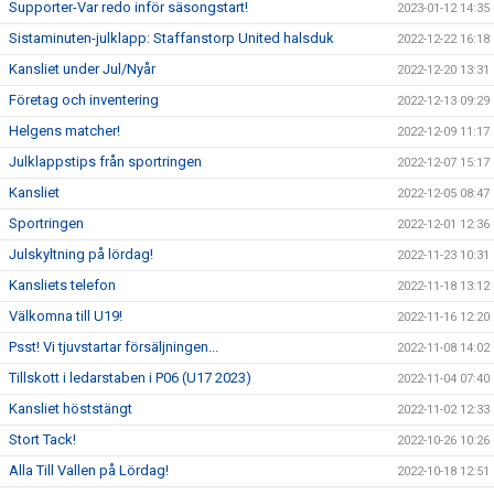
Supporter-Var redo inför säsongstart!
2023-01-12 14:35
Sistaminuten-julklapp: Staffanstorp United halsduk
2022-12-22 16:18
Kansliet under Jul/Nyår
2022-12-20 13:31
Företag och inventering
2022-12-13 09:29
Helgens matcher!
2022-12-09 11:17
Julklappstips från sportringen
2022-12-07 15:17
Kansliet
2022-12-05 08:47
Sportringen
2022-12-01 12:36
Julskyltning på lördag!
2022-11-23 10:31
Kansliets telefon
2022-11-18 13:12
Välkomna till U19!
2022-11-16 12:20
Psst! Vi tjuvstartar försäljningen...
2022-11-08 14:02
Tillskott i ledarstaben i P06 (U17 2023)
2022-11-04 07:40
Kansliet höststängt
2022-11-02 12:33
Stort Tack!
2022-10-26 10:26
Alla Till Vallen på Lördag!
2022-10-18 12:51