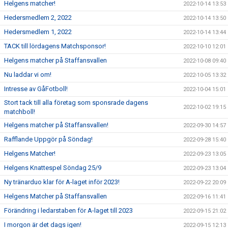
Helgens matcher!
2022-10-14 13:53
Hedersmedlem 2, 2022
2022-10-14 13:50
Hedersmedlem 1, 2022
2022-10-14 13:44
TACK till lördagens Matchsponsor!
2022-10-10 12:01
Helgens matcher på Staffansvallen
2022-10-08 09:40
Nu laddar vi om!
2022-10-05 13:32
Intresse av GåFotboll!
2022-10-04 15:01
Stort tack till alla företag som sponsrade dagens
2022-10-02 19:15
matchboll!
Helgens matcher på Staffansvallen!
2022-09-30 14:57
Rafflande Uppgör på Söndag!
2022-09-28 15:40
Helgens Matcher!
2022-09-23 13:05
Helgens Knattespel Söndag 25/9
2022-09-23 13:04
Ny tränarduo klar för A-laget inför 2023!
2022-09-22 20:09
Helgens Matcher på Staffansvallen
2022-09-16 11:41
Förändring i ledarstaben för A-laget till 2023
2022-09-15 21:02
I morgon är det dags igen!
2022-09-15 12:13