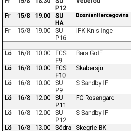
Fr
15/8
18.30
SU
Veberöd
P12
KLÄDPROFIL
Fr
15/8
19.00
SU
BosnienHercegovina
HA
LEDARINFORMATION
Fr
15/8
19.00
SU
IFK Knislinge
P16
STYRELSE/SEKTIONER
KONTAKT/KANSLI
Lö
16/8
10.00
FCS
Bara GoIF
F9
PARTNERS
Lö
16/8
10.00
FCS
Skabersjö
F10
OM SUFC
Lö
16/8
10.00
SU
S Sandby IF
P9
Lö
16/8
12.00
SU
FC Rosengård
P11
Lö
16/8
12.00
SU
S Sandby IF
P12
Lö
16/8
13.00
Södra
Skegrie BK