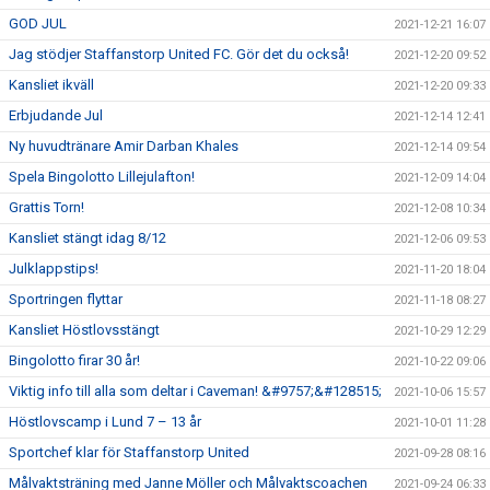
GOD JUL
2021-12-21 16:07
Jag stödjer Staffanstorp United FC. Gör det du också!
2021-12-20 09:52
Kansliet ikväll
2021-12-20 09:33
Erbjudande Jul
2021-12-14 12:41
Ny huvudtränare Amir Darban Khales
2021-12-14 09:54
Spela Bingolotto Lillejulafton!
2021-12-09 14:04
Grattis Torn!
2021-12-08 10:34
Kansliet stängt idag 8/12
2021-12-06 09:53
Julklappstips!
2021-11-20 18:04
Sportringen flyttar
2021-11-18 08:27
Kansliet Höstlovsstängt
2021-10-29 12:29
Bingolotto firar 30 år!
2021-10-22 09:06
Viktig info till alla som deltar i Caveman! &#9757;&#128515;
2021-10-06 15:57
Höstlovscamp i Lund 7 – 13 år
2021-10-01 11:28
Sportchef klar för Staffanstorp United
2021-09-28 08:16
Målvaktsträning med Janne Möller och Målvaktscoachen
2021-09-24 06:33