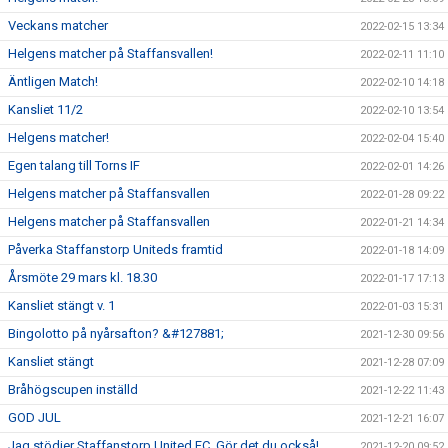
Veckans matcher
2022-02-15 13:34
Helgens matcher på Staffansvallen!
2022-02-11 11:10
Äntligen Match!
2022-02-10 14:18
Kansliet 11/2
2022-02-10 13:54
Helgens matcher!
2022-02-04 15:40
Egen talang till Torns IF
2022-02-01 14:26
Helgens matcher på Staffansvallen
2022-01-28 09:22
Helgens matcher på Staffansvallen
2022-01-21 14:34
Påverka Staffanstorp Uniteds framtid
2022-01-18 14:09
Årsmöte 29 mars kl. 18.30
2022-01-17 17:13
Kansliet stängt v. 1
2022-01-03 15:31
Bingolotto på nyårsafton? &#127881;
2021-12-30 09:56
Kansliet stängt
2021-12-28 07:09
Bråhögscupen inställd
2021-12-22 11:43
GOD JUL
2021-12-21 16:07
Jag stödjer Staffanstorp United FC. Gör det du också!
2021-12-20 09:52