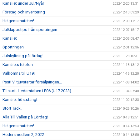
Kansliet under Jul/Nyår
2022-12-20 13:31
Företag och inventering
2022-12-13 09:29
Helgens matcher!
2022-12-09 11:17
Julklappstips från sportringen
2022-12-07 15:17
Kansliet
2022-12-05 08:47
Sportringen
2022-12-01 12:36
Julskyltning på lördag!
2022-11-23 10:31
Kansliets telefon
2022-11-18 13:12
Välkomna till U19!
2022-11-16 12:20
Psst! Vi tjuvstartar försäljningen...
2022-11-08 14:02
Tillskott i ledarstaben i P06 (U17 2023)
2022-11-04 07:40
Kansliet höststängt
2022-11-02 12:33
Stort Tack!
2022-10-26 10:26
Alla Till Vallen på Lördag!
2022-10-18 12:51
Helgens matcher!
2022-10-14 13:53
Hedersmedlem 2, 2022
2022-10-14 13:50