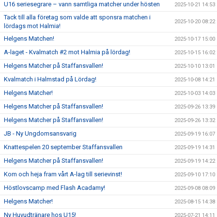
U16 seriesegrare – vann samtliga matcher under hösten
2025-10-21 14:53
Tack till alla företag som valde att sponsra matchen i
2025-10-20 08:22
lördags mot Halmia!
Helgens Matchen!
2025-10-17 15:00
A-laget - Kvalmatch #2 mot Halmia på lördag!
2025-10-15 16:02
Helgens Matcher på Staffansvallen!
2025-10-10 13:01
Kvalmatch i Halmstad på Lördag!
2025-10-08 14:21
Helgens Matcher!
2025-10-03 14:03
Helgens Matcher på Staffansvallen!
2025-09-26 13:39
Helgens Matcher på Staffansvallen!
2025-09-26 13:32
JB - Ny Ungdomsansvarig
2025-09-19 16:07
Knattespelen 20 september Staffansvallen
2025-09-19 14:31
Helgens Matcher på Staffansvallen!
2025-09-19 14:22
Kom och heja fram vårt A-lag till serievinst!
2025-09-10 17:10
Höstlovscamp med Flash Acadamy!
2025-09-08 08:09
Helgens Matcher!
2025-08-15 14:38
Ny Huvudtränare hos U15!
2025-07-21 14:11