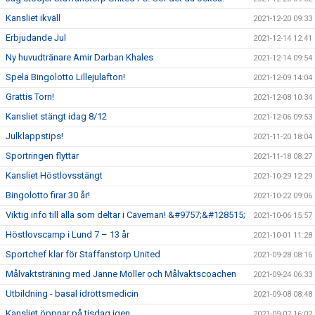
Kansliet ikväll
2021-12-20 09:33
Erbjudande Jul
2021-12-14 12:41
Ny huvudtränare Amir Darban Khales
2021-12-14 09:54
Spela Bingolotto Lillejulafton!
2021-12-09 14:04
Grattis Torn!
2021-12-08 10:34
Kansliet stängt idag 8/12
2021-12-06 09:53
Julklappstips!
2021-11-20 18:04
Sportringen flyttar
2021-11-18 08:27
Kansliet Höstlovsstängt
2021-10-29 12:29
Bingolotto firar 30 år!
2021-10-22 09:06
Viktig info till alla som deltar i Caveman! &#9757;&#128515;
2021-10-06 15:57
Höstlovscamp i Lund 7 – 13 år
2021-10-01 11:28
Sportchef klar för Staffanstorp United
2021-09-28 08:16
Målvaktsträning med Janne Möller och Målvaktscoachen
2021-09-24 06:33
Utbildning - basal idrottsmedicin
2021-09-08 08:48
Kansliet öppnar på tisdag igen
2021-09-02 16:02