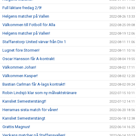
Full läktare fredag 2/9!
2022-09-01 14:33
Helgens matcher på Vallen
2022-08-26 13:33
Välkommen till Fotboll för Alla
2022-08-25 09:08
Helgens matcher på Vallen!
2022-08-19 12:06
Staffanstorp United värvar från Div 1
2022-08-11 11:06
Lugnet före Stormen!
2022-08-11 10:16
Oscar Hansson får A-kontrakt
2022-08-04 19:55
Välkommen Johan!
2022-08-02 17:11
Välkommen Kasper!
2022-08-02 12:20
Bastian Carlman får A-lags kontrakt!
2022-08-02 09:24
Robin Lindsjö klar som ny målvaktstränare
2022-07-15 10:11
Kansliet Semesterstängt!
2022-07-12 14:11
Herrarnas sista match för våren!
2022-06-20 18:56
Kansliet Semesterstängt
2022-06-18 12:38
Grattis Magnus!
2022-06-14 16:25
Veckans matcher på Staffansvallen!
2022-06-14 10:13