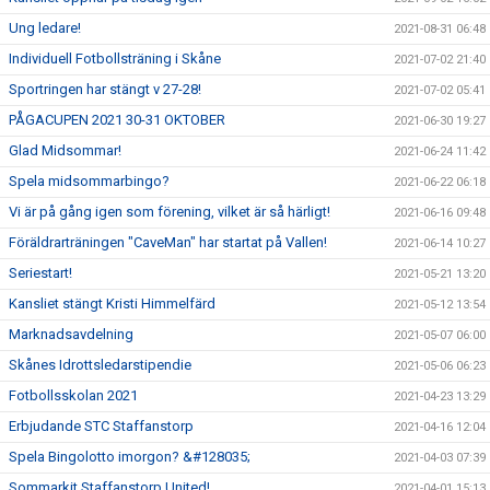
Ung ledare!
2021-08-31 06:48
Individuell Fotbollsträning i Skåne
2021-07-02 21:40
Sportringen har stängt v 27-28!
2021-07-02 05:41
PÅGACUPEN 2021 30-31 OKTOBER
2021-06-30 19:27
Glad Midsommar!
2021-06-24 11:42
Spela midsommarbingo?
2021-06-22 06:18
Vi är på gång igen som förening, vilket är så härligt!
2021-06-16 09:48
Föräldrarträningen "CaveMan" har startat på Vallen!
2021-06-14 10:27
Seriestart!
2021-05-21 13:20
Kansliet stängt Kristi Himmelfärd
2021-05-12 13:54
Marknadsavdelning
2021-05-07 06:00
Skånes Idrottsledarstipendie
2021-05-06 06:23
Fotbollsskolan 2021
2021-04-23 13:29
Erbjudande STC Staffanstorp
2021-04-16 12:04
Spela Bingolotto imorgon? &#128035;
2021-04-03 07:39
Sommarkit Staffanstorp United!
2021-04-01 15:13