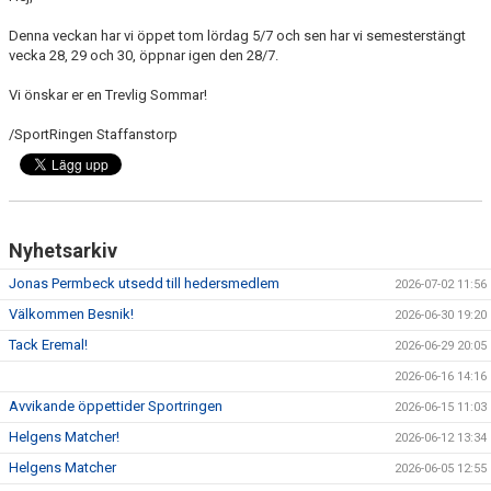
Denna veckan har vi öppet tom lördag 5/7 och sen har vi semesterstängt
KLÄDPROFIL
vecka 28, 29 och 30, öppnar igen den 28/7.
LEDARINFORMATION
Vi önskar er en Trevlig Sommar!
/SportRingen Staffanstorp
STYRELSE/SEKTIONER
KONTAKT/KANSLI
PARTNERS
Nyhetsarkiv
OM SUFC
Jonas Permbeck utsedd till hedersmedlem
2026-07-02 11:56
Välkommen Besnik!
2026-06-30 19:20
Tack Eremal!
2026-06-29 20:05
2026-06-16 14:16
Avvikande öppettider Sportringen
2026-06-15 11:03
Helgens Matcher!
2026-06-12 13:34
Helgens Matcher
2026-06-05 12:55