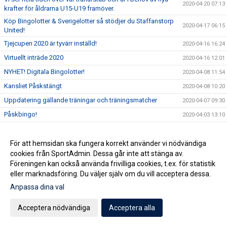
2020-04-20 07:13
krafter för åldrarna U15-U19 framöver.
Köp Bingolotter & Sverigelotter så stödjer du Staffanstorp
2020-04-17 06:15
United!
Tjejcupen 2020 är tyvärr inställd!
2020-04-16 16:24
Virtuellt inträde 2020
2020-04-16 12:01
NYHET! Digitala Bingolotter!
2020-04-08 11:54
Kansliet Påskstängt
2020-04-08 10:20
Uppdatering gällande träningar och träningsmatcher
2020-04-07 09:30
Påskbingo!
2020-04-03 13:10
Inställda matcher
2020-04-03 10:53
Samtliga matcher ställs in tills vidare
För att hemsidan ska fungera korrekt använder vi nödvändiga
2020-04-02 15:32
cookies från SportAdmin. Dessa går inte att stänga av.
Uppdatering gällande aktiviter på Staffansvallen med
2020-03-14 10:10
Föreningen kan också använda frivilliga cookies, t.ex. för statistik
hänsyn till covid19
eller marknadsföring. Du väljer själv om du vill acceptera dessa.
Staffansvallen stängs ner tills vidare!
2020-03-12 15:24
Anpassa dina val
Nu anlitar vi en konsult för att optimera verksamheten
2020-03-06 07:01
Vårens domarkurser
Acceptera nödvändiga
Acceptera alla
2020-02-19 11:37
Årsmöte onsdag 11 mars!
2020-02-11 09:34