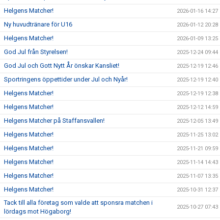
Helgens Matcher!
2026-01-16 14:27
Ny huvudtränare för U16
2026-01-12 20:28
Helgens Matcher!
2026-01-09 13:25
God Jul från Styrelsen!
2025-12-24 09:44
God Jul och Gott Nytt År önskar Kansliet!
2025-12-19 12:46
Sportringens öppettider under Jul och Nyår!
2025-12-19 12:40
Helgens Matcher!
2025-12-19 12:38
Helgens Matcher!
2025-12-12 14:59
Helgens Matcher på Staffansvallen!
2025-12-05 13:49
Helgens Matcher!
2025-11-25 13:02
Helgens Matcher!
2025-11-21 09:59
Helgens Matcher!
2025-11-14 14:43
Helgens Matcher!
2025-11-07 13:35
Helgens Matcher!
2025-10-31 12:37
Tack till alla företag som valde att sponsra matchen i
2025-10-27 07:43
lördags mot Högaborg!