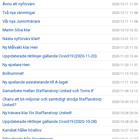
Ännu ett nyförvärv
2020-12-11 11:50
Två nya värvningar
2020-12-11 11:48
Vår nya Juniortränare
2020-12-11 11:08
Martin Silva klar
2020-12-10 16:32
Nästa nyförvärv klart!
2020-12-01 15:11
Ny Målvakt klar Herr
2020-11-25 11:55
Uppdaterade riktlinjer gällande Covid19 (2020-11-20)
2020-11-20 15:44
Ny spelare Herr
2020-11-20 11:31
Bollrummet!
2020-11-15 19:23
Ny spelande assisterande till A-laget
2020-11-11 13:54
Samarbete mellan Staffanstorp United och Torns IF
2020-11-08 13:15
Chans att bli miljonär och samtidigt stödja Staffanstorp
2020-10-30 10:13
United?
Ny tränare klar för Staffanstorp United!
2020-10-28 20:54
Uppdaterade riktlinjer gällande Covid19 (2020-10-28)
2020-10-28 20:36
Kansliet håller höstlov
2020-10-27 10:46
Erbjudande från Sportringen