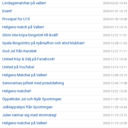
Lördagsmatcher på vallen!
2024-02-02 14:43
Event!
2024-01-31 14:19
Provspel för U15
2024-01-30 10:08
Helgens match på Vallen!
2024-01-12 14:16
Glöm inte köpa bingolott till ikväll!
2023-12-31 11:01
Spela Bingolotto på nyårsafton och stöd klubben!
2023-12-28 11:42
God Jul från Kansliet
2023-12-21 11:11
United Köp & Sälj på Facebook!
2023-12-15 10:36
United på YouTube!
2023-12-14 13:11
Helgens Matcher på Vallen!
2023-12-08 10:10
Seniorernas julfest med prisutdelning
2023-12-04 17:08
Helgens matcher!
2023-12-01 13:50
Öppettider Jul och Nyår Sportringen
2023-11-30 12:16
Julklappstips från Sportringen
2023-11-28 14:44
Julen närmar sig med stormsteg!
2023-11-10 13:15
Helgens matcher på Vallen!
2023-11-10 10:30