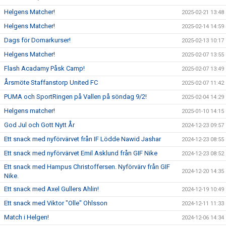
Helgens Matcher!
2025-02-21 13:48
Helgens Matcher!
2025-02-14 14:59
Dags för Domarkurser!
2025-02-13 10:17
Helgens Matcher!
2025-02-07 13:55
Flash Acadamy Påsk Camp!
2025-02-07 13:49
Årsmöte Staffanstorp United FC
2025-02-07 11:42
PUMA och SportRingen på Vallen på söndag 9/2!
2025-02-04 14:29
Helgens matcher!
2025-01-10 14:15
God Jul och Gott Nytt År
2024-12-23 09:57
Ett snack med nyförvärvet från IF Lödde Nawid Jashar
2024-12-23 08:55
Ett snack med nyförvärvet Emil Asklund från GIF Nike
2024-12-23 08:52
Ett snack med Hampus Christoffersen. Nyförvärv från GIF
2024-12-20 14:35
Nike.
Ett snack med Axel Gullers Ahlin!
2024-12-19 10:49
Ett snack med Viktor "Olle" Ohlsson
2024-12-11 11:33
Match i Helgen!
2024-12-06 14:34