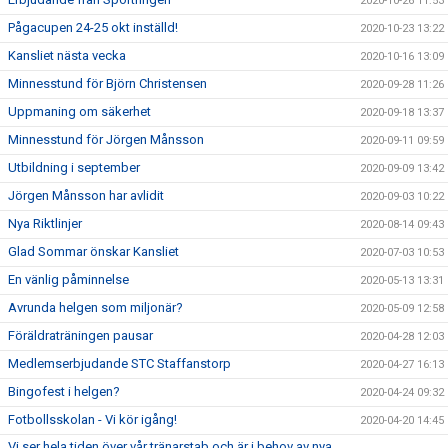
2020-10-26 11:53
Pågacupen 24-25 okt inställd!
2020-10-23 13:22
Kansliet nästa vecka
2020-10-16 13:09
Minnesstund för Björn Christensen
2020-09-28 11:26
Uppmaning om säkerhet
2020-09-18 13:37
Minnesstund för Jörgen Månsson
2020-09-11 09:59
Utbildning i september
2020-09-09 13:42
Jörgen Månsson har avlidit
2020-09-03 10:22
Nya Riktlinjer
2020-08-14 09:43
Glad Sommar önskar Kansliet
2020-07-03 10:53
En vänlig påminnelse
2020-05-13 13:31
Avrunda helgen som miljonär?
2020-05-09 12:58
Föräldraträningen pausar
2020-04-28 12:03
Medlemserbjudande STC Staffanstorp
2020-04-27 16:13
Bingofest i helgen?
2020-04-24 09:32
Fotbollsskolan - Vi kör igång!
2020-04-20 14:45
Vi ser hela tiden över vår tränarstab och är i behov av nya