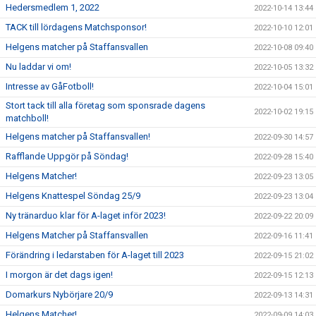
Hedersmedlem 1, 2022
2022-10-14 13:44
TACK till lördagens Matchsponsor!
2022-10-10 12:01
Helgens matcher på Staffansvallen
2022-10-08 09:40
Nu laddar vi om!
2022-10-05 13:32
Intresse av GåFotboll!
2022-10-04 15:01
Stort tack till alla företag som sponsrade dagens
2022-10-02 19:15
matchboll!
Helgens matcher på Staffansvallen!
2022-09-30 14:57
Rafflande Uppgör på Söndag!
2022-09-28 15:40
Helgens Matcher!
2022-09-23 13:05
Helgens Knattespel Söndag 25/9
2022-09-23 13:04
Ny tränarduo klar för A-laget inför 2023!
2022-09-22 20:09
Helgens Matcher på Staffansvallen
2022-09-16 11:41
Förändring i ledarstaben för A-laget till 2023
2022-09-15 21:02
I morgon är det dags igen!
2022-09-15 12:13
Domarkurs Nybörjare 20/9
2022-09-13 14:31
Helgens Matcher!
2022-09-09 14:03