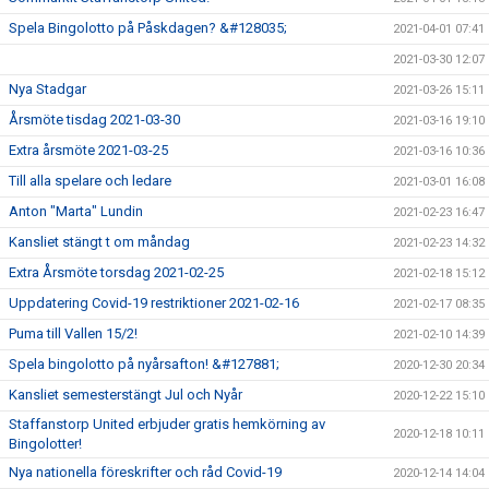
Spela Bingolotto på Påskdagen? &#128035;
2021-04-01 07:41
2021-03-30 12:07
Nya Stadgar
2021-03-26 15:11
Årsmöte tisdag 2021-03-30
2021-03-16 19:10
Extra årsmöte 2021-03-25
2021-03-16 10:36
Till alla spelare och ledare
2021-03-01 16:08
Anton "Marta" Lundin
2021-02-23 16:47
Kansliet stängt t om måndag
2021-02-23 14:32
Extra Årsmöte torsdag 2021-02-25
2021-02-18 15:12
Uppdatering Covid-19 restriktioner 2021-02-16
2021-02-17 08:35
Puma till Vallen 15/2!
2021-02-10 14:39
Spela bingolotto på nyårsafton! &#127881;
2020-12-30 20:34
Kansliet semesterstängt Jul och Nyår
2020-12-22 15:10
Staffanstorp United erbjuder gratis hemkörning av
2020-12-18 10:11
Bingolotter!
Nya nationella föreskrifter och råd Covid-19
2020-12-14 14:04