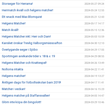
Storseger för Herrarna!
2024-05-27 09:24
Herrmatch ikväll och helgens matcher!
2024-05-24 12:55
Ett snack med Max Blomquist
2024-05-21 12:43
Helgens Matcher!
2024-05-17 14:17
Match ikväll!
2024-05-15 12:36
Helgens Matcher inkl. Herr och Dam!
2024-05-03 10:59
Kansliet önskar Trevlig Valborgsmässoafton
2024-04-30 12:10
Övertygande seger i Sjöbo
2024-04-29 17:05
Sportringen avvikande tider v. 18 & v. 19
2024-04-29 08:55
Helgens Matcher och Knattespel!
2024-04-26 13:49
Nollorna intakta
2024-04-22 11:41
Helgens matcher!
2024-04-19 13:27
Äntligen dags för fotbollsskolan barn 2019!
2024-04-17 11:41
Matcher i veckan!
2024-04-16 15:23
Helgens matcher på Staffansvallen!
2024-04-05 14:47
Glöm inte köpa din bingolott!
2024-03-29 10:46