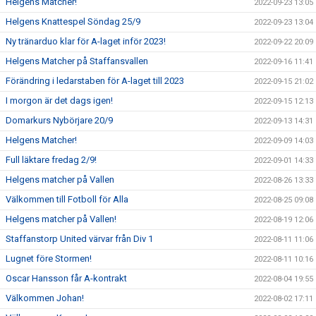
Helgens Matcher!
2022-09-23 13:05
Helgens Knattespel Söndag 25/9
2022-09-23 13:04
Ny tränarduo klar för A-laget inför 2023!
2022-09-22 20:09
Helgens Matcher på Staffansvallen
2022-09-16 11:41
Förändring i ledarstaben för A-laget till 2023
2022-09-15 21:02
I morgon är det dags igen!
2022-09-15 12:13
Domarkurs Nybörjare 20/9
2022-09-13 14:31
Helgens Matcher!
2022-09-09 14:03
Full läktare fredag 2/9!
2022-09-01 14:33
Helgens matcher på Vallen
2022-08-26 13:33
Välkommen till Fotboll för Alla
2022-08-25 09:08
Helgens matcher på Vallen!
2022-08-19 12:06
Staffanstorp United värvar från Div 1
2022-08-11 11:06
Lugnet före Stormen!
2022-08-11 10:16
Oscar Hansson får A-kontrakt
2022-08-04 19:55
Välkommen Johan!
2022-08-02 17:11