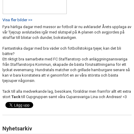
Visa fler bilder >>
Fyra härliga dagar med massor av fotboll är nu avklarade! Årets upplaga av
vår Tjejcup avslutades igår med slutspel på A-planen och avgjordes på
straffar till blixtar och dunder, bokstavligen.
Fantastiska dagar med bra väder och fotbollstokiga tjejer, kan det bli
bättre?
Ett riktigt bra samarbete med FC Staffanstorp och anläggningsansvariga
från Staffanstorps Kommun, skapade de bästa förutsättningarna för ett
lyckat evenemang. Hundratals matcher och grillade hamburgare senare så
kan vi bara konstatera att vi genomfört en av våra största och bästa
tjejcuper någonsin.
Tack till alla medverkande lag, besökare, föräldrar men framför allt ett extra
stort
Tack
till Cupgruppen samt våra Cupansvariga Lina och Andreas! <3
Nyhetsarkiv