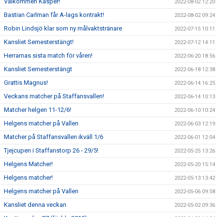
Välkommen Kasper!
2022-08-02 12:20
Bastian Carlman får A-lags kontrakt!
2022-08-02 09:24
Robin Lindsjö klar som ny målvaktstränare
2022-07-15 10:11
Kansliet Semesterstängt!
2022-07-12 14:11
Herrarnas sista match för våren!
2022-06-20 18:56
Kansliet Semesterstängt
2022-06-18 12:38
Grattis Magnus!
2022-06-14 16:25
Veckans matcher på Staffansvallen!
2022-06-14 10:13
Matcher helgen 11-12/6!
2022-06-10 10:24
Helgens matcher på Vallen
2022-06-03 12:19
Matcher på Staffansvallen ikväll 1/6
2022-06-01 12:04
Tjejcupen i Staffanstorp 26 - 29/5!
2022-05-25 13:26
Helgens Matcher!
2022-05-20 15:14
Helgens matcher!
2022-05-13 13:42
Helgens matcher på Vallen
2022-05-06 09:58
Kansliet denna veckan
2022-05-02 09:36