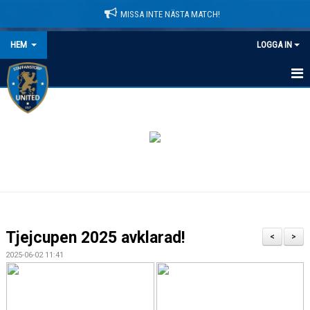
MISSA INTE NÄSTA MATCH!
HEM
LOGGA IN
HEM
NYHETER
LEDARE
MATCHER
KALENDER
Tjejcupen 2025 avklarad!
<
>
DOMARINFORMATION
2025-06-02 11:41
MEDLEMSAVGIFTER
DOKUMENT