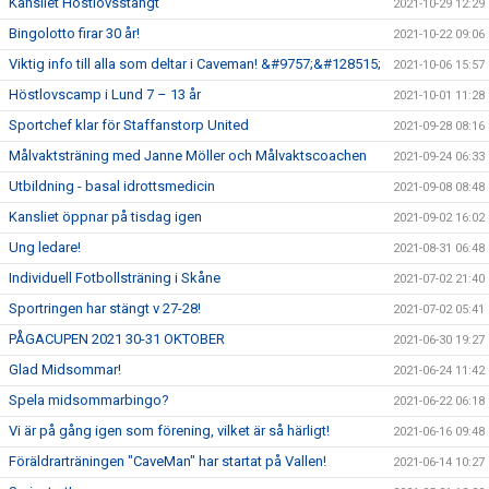
Kansliet Höstlovsstängt
2021-10-29 12:29
Bingolotto firar 30 år!
2021-10-22 09:06
Viktig info till alla som deltar i Caveman! &#9757;&#128515;
2021-10-06 15:57
Höstlovscamp i Lund 7 – 13 år
2021-10-01 11:28
Sportchef klar för Staffanstorp United
2021-09-28 08:16
Målvaktsträning med Janne Möller och Målvaktscoachen
2021-09-24 06:33
Utbildning - basal idrottsmedicin
2021-09-08 08:48
Kansliet öppnar på tisdag igen
2021-09-02 16:02
Ung ledare!
2021-08-31 06:48
Individuell Fotbollsträning i Skåne
2021-07-02 21:40
Sportringen har stängt v 27-28!
2021-07-02 05:41
PÅGACUPEN 2021 30-31 OKTOBER
2021-06-30 19:27
Glad Midsommar!
2021-06-24 11:42
Spela midsommarbingo?
2021-06-22 06:18
Vi är på gång igen som förening, vilket är så härligt!
2021-06-16 09:48
Föräldrarträningen "CaveMan" har startat på Vallen!
2021-06-14 10:27