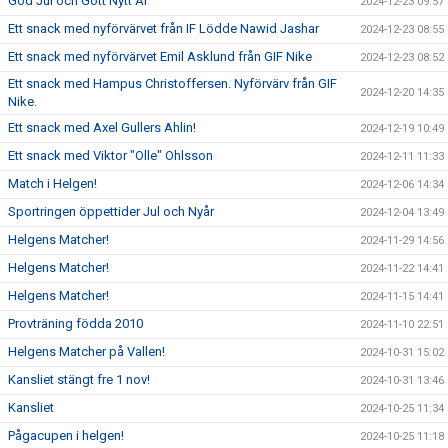
God Jul och Gott Nytt År
2024-12-23 09:57
Ett snack med nyförvärvet från IF Lödde Nawid Jashar
2024-12-23 08:55
Ett snack med nyförvärvet Emil Asklund från GIF Nike
2024-12-23 08:52
Ett snack med Hampus Christoffersen. Nyförvärv från GIF
2024-12-20 14:35
Nike.
Ett snack med Axel Gullers Ahlin!
2024-12-19 10:49
Ett snack med Viktor "Olle" Ohlsson
2024-12-11 11:33
Match i Helgen!
2024-12-06 14:34
Sportringen öppettider Jul och Nyår
2024-12-04 13:49
Helgens Matcher!
2024-11-29 14:56
Helgens Matcher!
2024-11-22 14:41
Helgens Matcher!
2024-11-15 14:41
Provträning födda 2010
2024-11-10 22:51
Helgens Matcher på Vallen!
2024-10-31 15:02
Kansliet stängt fre 1 nov!
2024-10-31 13:46
Kansliet
2024-10-25 11:34
Pågacupen i helgen!
2024-10-25 11:18