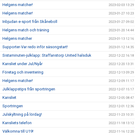
Helgens matcher!
2023-02-03 13:29
Helgens matcher!
2023-01-27 10:23
Inbjudan e-sport från Skåneboll
2023-01-27 09:02
Helgens match och träning
2023-01-20 14:44
Helgens matcher
2023-01-13 12:16
Supporter-Var redo inför säsongstart!
2023-01-12 14:35
Sistaminuten-julklapp: Staffanstorp United halsduk
2022-12-22 16:18
Kansliet under Jul/Nyår
2022-12-20 13:31
Företag och inventering
2022-12-13 09:29
Helgens matcher!
2022-12-09 11:17
Julklappstips från sportringen
2022-12-07 15:17
Kansliet
2022-12-05 08:47
Sportringen
2022-12-01 12:36
Julskyltning på lördag!
2022-11-23 10:31
Kansliets telefon
2022-11-18 13:12
Välkomna till U19!
2022-11-16 12:20