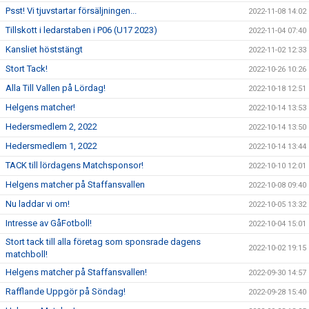
Psst! Vi tjuvstartar försäljningen...
2022-11-08 14:02
Tillskott i ledarstaben i P06 (U17 2023)
2022-11-04 07:40
Kansliet höststängt
2022-11-02 12:33
Stort Tack!
2022-10-26 10:26
Alla Till Vallen på Lördag!
2022-10-18 12:51
Helgens matcher!
2022-10-14 13:53
Hedersmedlem 2, 2022
2022-10-14 13:50
Hedersmedlem 1, 2022
2022-10-14 13:44
TACK till lördagens Matchsponsor!
2022-10-10 12:01
Helgens matcher på Staffansvallen
2022-10-08 09:40
Nu laddar vi om!
2022-10-05 13:32
Intresse av GåFotboll!
2022-10-04 15:01
Stort tack till alla företag som sponsrade dagens
2022-10-02 19:15
matchboll!
Helgens matcher på Staffansvallen!
2022-09-30 14:57
Rafflande Uppgör på Söndag!
2022-09-28 15:40