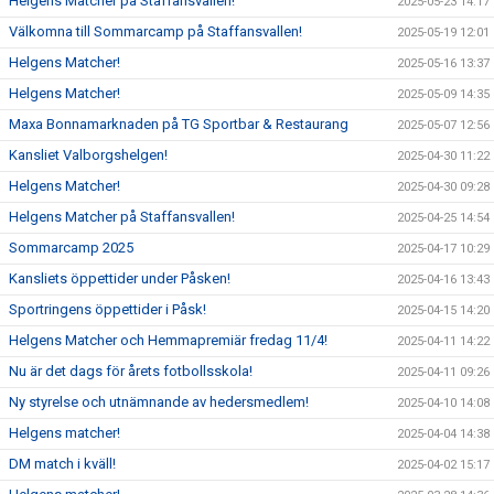
Helgens Matcher på Staffansvallen!
2025-05-23 14:17
Välkomna till Sommarcamp på Staffansvallen!
2025-05-19 12:01
Helgens Matcher!
2025-05-16 13:37
Helgens Matcher!
2025-05-09 14:35
Maxa Bonnamarknaden på TG Sportbar & Restaurang
2025-05-07 12:56
Kansliet Valborgshelgen!
2025-04-30 11:22
Helgens Matcher!
2025-04-30 09:28
Helgens Matcher på Staffansvallen!
2025-04-25 14:54
Sommarcamp 2025
2025-04-17 10:29
Kansliets öppettider under Påsken!
2025-04-16 13:43
Sportringens öppettider i Påsk!
2025-04-15 14:20
Helgens Matcher och Hemmapremiär fredag 11/4!
2025-04-11 14:22
Nu är det dags för årets fotbollsskola!
2025-04-11 09:26
Ny styrelse och utnämnande av hedersmedlem!
2025-04-10 14:08
Helgens matcher!
2025-04-04 14:38
DM match i kväll!
2025-04-02 15:17