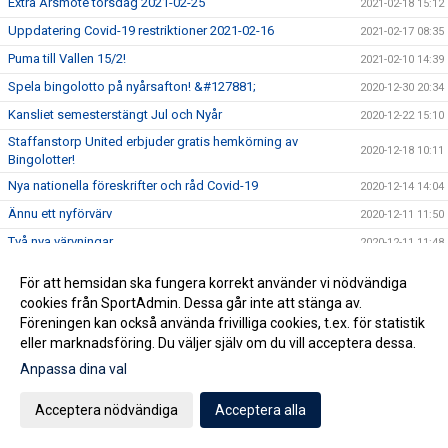
Extra Årsmöte torsdag 2021-02-25
2021-02-18 15:12
Uppdatering Covid-19 restriktioner 2021-02-16
2021-02-17 08:35
Puma till Vallen 15/2!
2021-02-10 14:39
Spela bingolotto på nyårsafton! &#127881;
2020-12-30 20:34
Kansliet semesterstängt Jul och Nyår
2020-12-22 15:10
Staffanstorp United erbjuder gratis hemkörning av
2020-12-18 10:11
Bingolotter!
Nya nationella föreskrifter och råd Covid-19
2020-12-14 14:04
Ännu ett nyförvärv
2020-12-11 11:50
Två nya värvningar
2020-12-11 11:48
Vår nya Juniortränare
2020-12-11 11:08
För att hemsidan ska fungera korrekt använder vi nödvändiga
Martin Silva klar
2020-12-10 16:32
cookies från SportAdmin. Dessa går inte att stänga av.
Föreningen kan också använda frivilliga cookies, t.ex. för statistik
Nästa nyförvärv klart!
2020-12-01 15:11
eller marknadsföring. Du väljer själv om du vill acceptera dessa.
Ny Målvakt klar Herr
2020-11-25 11:55
Anpassa dina val
Uppdaterade riktlinjer gällande Covid19 (2020-11-20)
2020-11-20 15:44
Ny spelare Herr
Acceptera nödvändiga
Acceptera alla
2020-11-20 11:31
Bollrummet!
2020-11-15 19:23