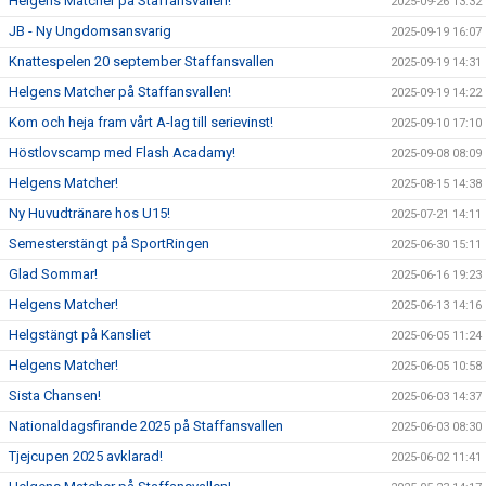
Helgens Matcher på Staffansvallen!
2025-09-26 13:32
JB - Ny Ungdomsansvarig
2025-09-19 16:07
Knattespelen 20 september Staffansvallen
2025-09-19 14:31
Helgens Matcher på Staffansvallen!
2025-09-19 14:22
Kom och heja fram vårt A-lag till serievinst!
2025-09-10 17:10
Höstlovscamp med Flash Acadamy!
2025-09-08 08:09
Helgens Matcher!
2025-08-15 14:38
Ny Huvudtränare hos U15!
2025-07-21 14:11
Semesterstängt på SportRingen
2025-06-30 15:11
Glad Sommar!
2025-06-16 19:23
Helgens Matcher!
2025-06-13 14:16
Helgstängt på Kansliet
2025-06-05 11:24
Helgens Matcher!
2025-06-05 10:58
Sista Chansen!
2025-06-03 14:37
Nationaldagsfirande 2025 på Staffansvallen
2025-06-03 08:30
Tjejcupen 2025 avklarad!
2025-06-02 11:41