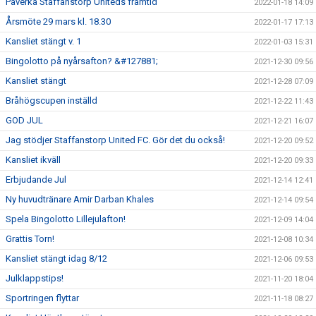
Påverka Staffanstorp Uniteds framtid
2022-01-18 14:09
Årsmöte 29 mars kl. 18.30
2022-01-17 17:13
Kansliet stängt v. 1
2022-01-03 15:31
Bingolotto på nyårsafton? &#127881;
2021-12-30 09:56
Kansliet stängt
2021-12-28 07:09
Bråhögscupen inställd
2021-12-22 11:43
GOD JUL
2021-12-21 16:07
Jag stödjer Staffanstorp United FC. Gör det du också!
2021-12-20 09:52
Kansliet ikväll
2021-12-20 09:33
Erbjudande Jul
2021-12-14 12:41
Ny huvudtränare Amir Darban Khales
2021-12-14 09:54
Spela Bingolotto Lillejulafton!
2021-12-09 14:04
Grattis Torn!
2021-12-08 10:34
Kansliet stängt idag 8/12
2021-12-06 09:53
Julklappstips!
2021-11-20 18:04
Sportringen flyttar
2021-11-18 08:27