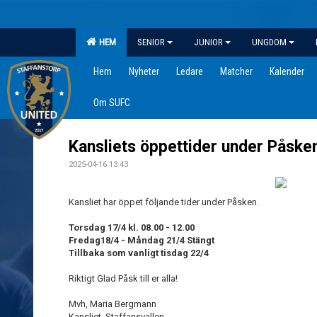
HEM
SENIOR
JUNIOR
UNGDOM
Hem
Nyheter
Ledare
Matcher
Kalender
Om SUFC
Kansliets öppettider under Påsken
2025-04-16 13:43
Kansliet har öppet följande tider under Påsken.
Torsdag 17/4 kl. 08.00 - 12.00
Fredag18/4 - Måndag 21/4 Stängt
Tillbaka som vanligt tisdag 22/4
Riktigt Glad Påsk till er alla!
Mvh, Maria Bergmann
Kansliet, Staffansvallen