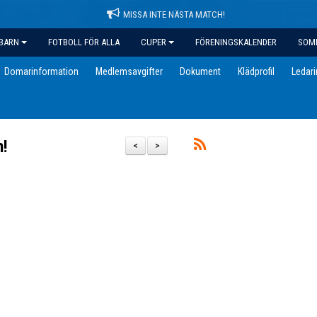
MISSA INTE NÄSTA MATCH!
BARN
FOTBOLL FÖR ALLA
CUPER
FÖRENINGSKALENDER
SOM
Domarinformation
Medlemsavgifter
Dokument
Klädprofil
Ledar
!
<
>