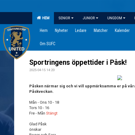
HEM
SENIOR
JUNIOR
UNGDOM
Hem
Nyheter
Ledare
Matcher
Kalender
Om SUFC
Sportringens öppettider i Påsk!
2025-04-15 14:20
Påsken närmar sig och vi vill uppmärksamma er på våra
Påskveckan.
Mån - Ons 10 - 18
Tors 10 - 16
Fre - Mån
Stängt
Glad Påsk
önskar
Roger och Sara