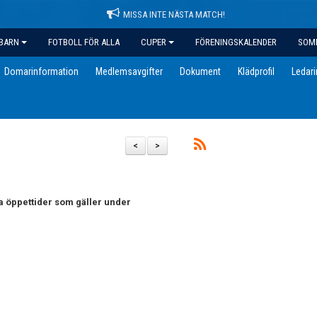
MISSA INTE NÄSTA MATCH!
BARN
FOTBOLL FÖR ALLA
CUPER
FÖRENINGSKALENDER
SOM
Domarinformation
Medlemsavgifter
Dokument
Klädprofil
Ledar
<
>
 öppettider som gäller under