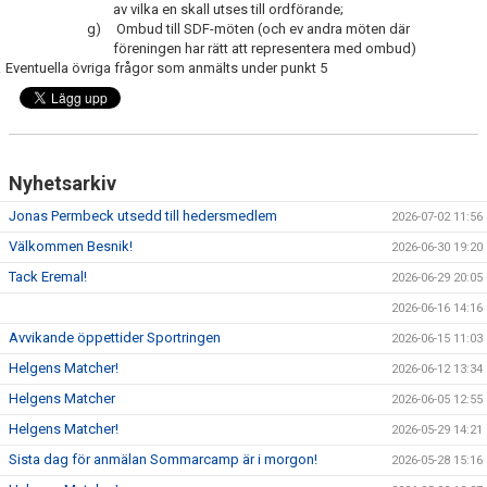
av vilka en skall utses till ordförande;
g)
Ombud till SDF-möten (och ev andra möten där
föreningen har rätt att representera med ombud)
.
Eventuella övriga frågor som anmälts under punkt 5
Nyhetsarkiv
Jonas Permbeck utsedd till hedersmedlem
2026-07-02 11:56
Välkommen Besnik!
2026-06-30 19:20
Tack Eremal!
2026-06-29 20:05
2026-06-16 14:16
Avvikande öppettider Sportringen
2026-06-15 11:03
Helgens Matcher!
2026-06-12 13:34
Helgens Matcher
2026-06-05 12:55
Helgens Matcher!
2026-05-29 14:21
Sista dag för anmälan Sommarcamp är i morgon!
2026-05-28 15:16