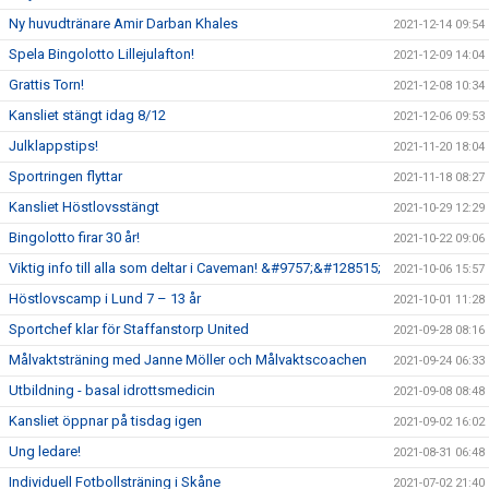
Ny huvudtränare Amir Darban Khales
2021-12-14 09:54
Spela Bingolotto Lillejulafton!
2021-12-09 14:04
Grattis Torn!
2021-12-08 10:34
Kansliet stängt idag 8/12
2021-12-06 09:53
Julklappstips!
2021-11-20 18:04
Sportringen flyttar
2021-11-18 08:27
Kansliet Höstlovsstängt
2021-10-29 12:29
Bingolotto firar 30 år!
2021-10-22 09:06
Viktig info till alla som deltar i Caveman! &#9757;&#128515;
2021-10-06 15:57
Höstlovscamp i Lund 7 – 13 år
2021-10-01 11:28
Sportchef klar för Staffanstorp United
2021-09-28 08:16
Målvaktsträning med Janne Möller och Målvaktscoachen
2021-09-24 06:33
Utbildning - basal idrottsmedicin
2021-09-08 08:48
Kansliet öppnar på tisdag igen
2021-09-02 16:02
Ung ledare!
2021-08-31 06:48
Individuell Fotbollsträning i Skåne
2021-07-02 21:40