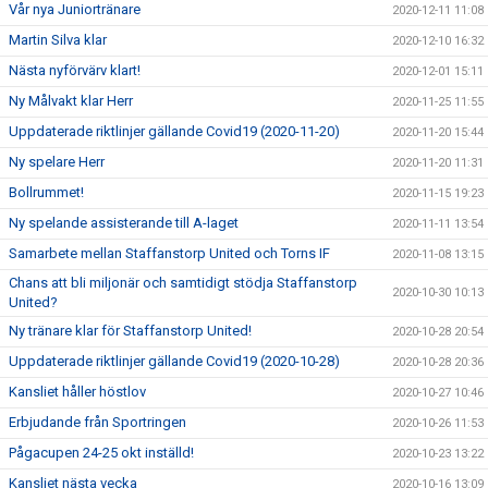
Vår nya Juniortränare
2020-12-11 11:08
Martin Silva klar
2020-12-10 16:32
Nästa nyförvärv klart!
2020-12-01 15:11
Ny Målvakt klar Herr
2020-11-25 11:55
Uppdaterade riktlinjer gällande Covid19 (2020-11-20)
2020-11-20 15:44
Ny spelare Herr
2020-11-20 11:31
Bollrummet!
2020-11-15 19:23
Ny spelande assisterande till A-laget
2020-11-11 13:54
Samarbete mellan Staffanstorp United och Torns IF
2020-11-08 13:15
Chans att bli miljonär och samtidigt stödja Staffanstorp
2020-10-30 10:13
United?
Ny tränare klar för Staffanstorp United!
2020-10-28 20:54
Uppdaterade riktlinjer gällande Covid19 (2020-10-28)
2020-10-28 20:36
Kansliet håller höstlov
2020-10-27 10:46
Erbjudande från Sportringen
2020-10-26 11:53
Pågacupen 24-25 okt inställd!
2020-10-23 13:22
Kansliet nästa vecka
2020-10-16 13:09