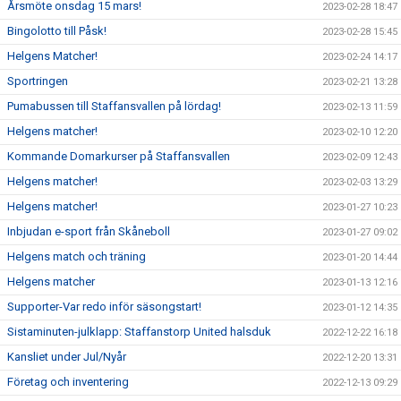
Årsmöte onsdag 15 mars!
2023-02-28 18:47
Bingolotto till Påsk!
2023-02-28 15:45
Helgens Matcher!
2023-02-24 14:17
Sportringen
2023-02-21 13:28
Pumabussen till Staffansvallen på lördag!
2023-02-13 11:59
Helgens matcher!
2023-02-10 12:20
Kommande Domarkurser på Staffansvallen
2023-02-09 12:43
Helgens matcher!
2023-02-03 13:29
Helgens matcher!
2023-01-27 10:23
Inbjudan e-sport från Skåneboll
2023-01-27 09:02
Helgens match och träning
2023-01-20 14:44
Helgens matcher
2023-01-13 12:16
Supporter-Var redo inför säsongstart!
2023-01-12 14:35
Sistaminuten-julklapp: Staffanstorp United halsduk
2022-12-22 16:18
Kansliet under Jul/Nyår
2022-12-20 13:31
Företag och inventering
2022-12-13 09:29