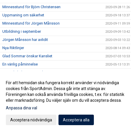
Minnesstund för Björn Christensen
2020-09-28 11:26
Uppmaning om säkerhet
2020-09-18 13:37
Minnesstund för Jörgen Månsson
2020-09-11 09:59
Utbildning i september
2020-09-09 13:42
Jörgen Månsson har avlidit
2020-09-03 10:22
Nya Riktlinjer
2020-08-14 09:43
Glad Sommar önskar Kansliet
2020-07-03 10:53
En vänlig påminnelse
2020-05-13 13:31
Avrunda helgen som miljonär?
2020-05-09 12:58
Föräldraträningen pausar
2020-04-28 12:03
För att hemsidan ska fungera korrekt använder vi nödvändiga
cookies från SportAdmin. Dessa går inte att stänga av.
Medlemserbjudande STC Staffanstorp
2020-04-27 16:13
Föreningen kan också använda frivilliga cookies, t.ex. för statistik
Bingofest i helgen?
2020-04-24 09:32
eller marknadsföring. Du väljer själv om du vill acceptera dessa.
Fotbollsskolan - Vi kör igång!
2020-04-20 14:45
Anpassa dina val
Vi ser hela tiden över vår tränarstab och är i behov av nya
2020-04-20 07:13
krafter för åldrarna U15-U19 framöver.
Acceptera nödvändiga
Acceptera alla
Köp Bingolotter & Sverigelotter så stödjer du Staffanstorp
2020-04-17 06:15
United!