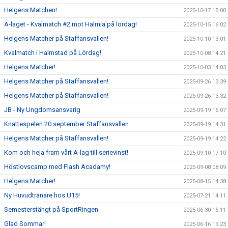
Helgens Matchen!
2025-10-17 15:00
A-laget - Kvalmatch #2 mot Halmia på lördag!
2025-10-15 16:02
Helgens Matcher på Staffansvallen!
2025-10-10 13:01
Kvalmatch i Halmstad på Lördag!
2025-10-08 14:21
Helgens Matcher!
2025-10-03 14:03
Helgens Matcher på Staffansvallen!
2025-09-26 13:39
Helgens Matcher på Staffansvallen!
2025-09-26 13:32
JB - Ny Ungdomsansvarig
2025-09-19 16:07
Knattespelen 20 september Staffansvallen
2025-09-19 14:31
Helgens Matcher på Staffansvallen!
2025-09-19 14:22
Kom och heja fram vårt A-lag till serievinst!
2025-09-10 17:10
Höstlovscamp med Flash Acadamy!
2025-09-08 08:09
Helgens Matcher!
2025-08-15 14:38
Ny Huvudtränare hos U15!
2025-07-21 14:11
Semesterstängt på SportRingen
2025-06-30 15:11
Glad Sommar!
2025-06-16 19:23