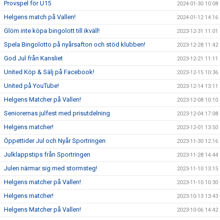
Provspel för U15
2024-01-30 10:08
Helgens match på Vallen!
2024-01-12 14:16
Glöm inte köpa bingolott till ikväll!
2023-12-31 11:01
Spela Bingolotto på nyårsafton och stöd klubben!
2023-12-28 11:42
God Jul från Kansliet
2023-12-21 11:11
United Köp & Sälj på Facebook!
2023-12-15 10:36
United på YouTube!
2023-12-14 13:11
Helgens Matcher på Vallen!
2023-12-08 10:10
Seniorernas julfest med prisutdelning
2023-12-04 17:08
Helgens matcher!
2023-12-01 13:50
Öppettider Jul och Nyår Sportringen
2023-11-30 12:16
Julklappstips från Sportringen
2023-11-28 14:44
Julen närmar sig med stormsteg!
2023-11-10 13:15
Helgens matcher på Vallen!
2023-11-10 10:30
Helgens matcher!
2023-10-13 13:43
Helgens Matcher på Vallen!
2023-10-06 14:42