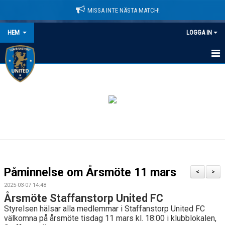
MISSA INTE NÄSTA MATCH!
HEM
LOGGA IN
HEM
NYHETER
LEDARE
MATCHER
KALENDER
Påminnelse om Årsmöte 11 mars
<
>
DOMARINFORMATION
2025-03-07 14:48
Årsmöte Staffanstorp United FC
MEDLEMSAVGIFTER
Styrelsen hälsar alla medlemmar i Staffanstorp United FC
välkomna på årsmöte tisdag 11 mars kl. 18:00 i klubblokalen,
DOKUMENT