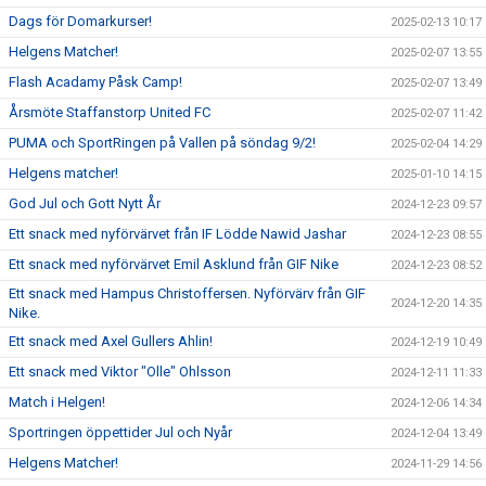
Dags för Domarkurser!
2025-02-13 10:17
Helgens Matcher!
2025-02-07 13:55
Flash Acadamy Påsk Camp!
2025-02-07 13:49
Årsmöte Staffanstorp United FC
2025-02-07 11:42
PUMA och SportRingen på Vallen på söndag 9/2!
2025-02-04 14:29
Helgens matcher!
2025-01-10 14:15
God Jul och Gott Nytt År
2024-12-23 09:57
Ett snack med nyförvärvet från IF Lödde Nawid Jashar
2024-12-23 08:55
Ett snack med nyförvärvet Emil Asklund från GIF Nike
2024-12-23 08:52
Ett snack med Hampus Christoffersen. Nyförvärv från GIF
2024-12-20 14:35
Nike.
Ett snack med Axel Gullers Ahlin!
2024-12-19 10:49
Ett snack med Viktor "Olle" Ohlsson
2024-12-11 11:33
Match i Helgen!
2024-12-06 14:34
Sportringen öppettider Jul och Nyår
2024-12-04 13:49
Helgens Matcher!
2024-11-29 14:56