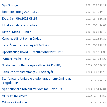
Nya Stadgar
2021-03-26 15:11
Årsmöte tisdag 2021-03-30
2021-03-16 19:10
Extra årsmöte 2021-03-25
2021-03-16 10:36
Till alla spelare och ledare
2021-03-01 16:08
Anton "Marta" Lundin
2021-02-23 16:47
Kansliet stängt t om måndag
2021-02-23 14:32
Extra Årsmöte torsdag 2021-02-25
2021-02-18 15:12
Uppdatering Covid-19 restriktioner 2021-02-16
2021-02-17 08:35
Puma till Vallen 15/2!
2021-02-10 14:39
Spela bingolotto på nyårsafton! &#127881;
2020-12-30 20:34
Kansliet semesterstängt Jul och Nyår
2020-12-22 15:10
Staffanstorp United erbjuder gratis hemkörning av
2020-12-18 10:11
Bingolotter!
Nya nationella föreskrifter och råd Covid-19
2020-12-14 14:04
Ännu ett nyförvärv
2020-12-11 11:50
Två nya värvningar
2020-12-11 11:48