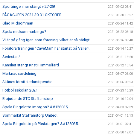
Sportringen har stängt v 27-28!
2021-07-02 05:41
PÅGACUPEN 2021 30-31 OKTOBER
2021-06-30 19:27
Glad Midsommar!
2021-06-24 11:42
Spela midsommarbingo?
2021-06-22 06:18
Vi är på gång igen som förening, vilket är så härligt!
2021-06-16 09:48
Föräldrarträningen "CaveMan" har startat på Vallen!
2021-06-14 10:27
Seriestart!
2021-05-21 13:20
Kansliet stängt Kristi Himmelfärd
2021-05-12 13:54
Marknadsavdelning
2021-05-07 06:00
Skånes Idrottsledarstipendie
2021-05-06 06:23
Fotbollsskolan 2021
2021-04-23 13:29
Erbjudande STC Staffanstorp
2021-04-16 12:04
Spela Bingolotto imorgon? &#128035;
2021-04-03 07:39
Sommarkit Staffanstorp United!
2021-04-01 15:13
Spela Bingolotto på Påskdagen? &#128035;
2021-04-01 07:41
2021-03-30 12:07