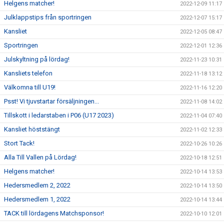
Helgens matcher!
2022-12-09 11:17
Julklappstips från sportringen
2022-12-07 15:17
Kansliet
2022-12-05 08:47
Sportringen
2022-12-01 12:36
Julskyltning på lördag!
2022-11-23 10:31
Kansliets telefon
2022-11-18 13:12
Välkomna till U19!
2022-11-16 12:20
Psst! Vi tjuvstartar försäljningen...
2022-11-08 14:02
Tillskott i ledarstaben i P06 (U17 2023)
2022-11-04 07:40
Kansliet höststängt
2022-11-02 12:33
Stort Tack!
2022-10-26 10:26
Alla Till Vallen på Lördag!
2022-10-18 12:51
Helgens matcher!
2022-10-14 13:53
Hedersmedlem 2, 2022
2022-10-14 13:50
Hedersmedlem 1, 2022
2022-10-14 13:44
TACK till lördagens Matchsponsor!
2022-10-10 12:01