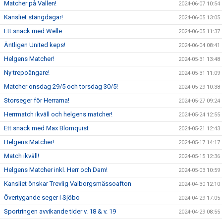
Matcher på Vallen!
2024-06-07 10:54
Kansliet stängdagar!
2024-06-05 13:05
Ett snack med Welle
2024-06-05 11:37
Äntligen United keps!
2024-06-04 08:41
Helgens Matcher!
2024-05-31 13:48
Ny trepoängare!
2024-05-31 11:09
Matcher onsdag 29/5 och torsdag 30/5!
2024-05-29 10:38
Storseger för Herrarna!
2024-05-27 09:24
Herrmatch ikväll och helgens matcher!
2024-05-24 12:55
Ett snack med Max Blomquist
2024-05-21 12:43
Helgens Matcher!
2024-05-17 14:17
Match ikväll!
2024-05-15 12:36
Helgens Matcher inkl. Herr och Dam!
2024-05-03 10:59
Kansliet önskar Trevlig Valborgsmässoafton
2024-04-30 12:10
Övertygande seger i Sjöbo
2024-04-29 17:05
Sportringen avvikande tider v. 18 & v. 19
2024-04-29 08:55