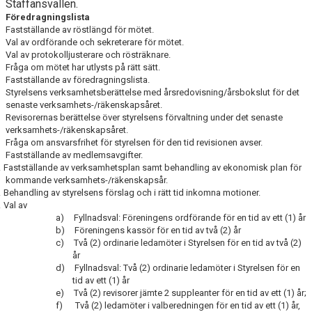
Staffansvallen.
Föredragningslista
KLÄDPROFIL
Fastställande av röstlängd för mötet.
Val av ordförande och sekreterare för mötet.
Val av protokolljusterare och rösträknare.
LEDARINFORMATION
Fråga om mötet har utlysts på rätt sätt.
Fastställande av föredragningslista.
STYRELSE/SEKTIONER
Styrelsens verksamhetsberättelse med årsredovisning/årsbokslut för det
senaste verksamhets-/räkenskapsåret.
Revisorernas berättelse över styrelsens förvaltning under det senaste
KONTAKT/KANSLI
verksamhets-/räkenskapsåret.
Fråga om ansvarsfrihet för styrelsen för den tid revisionen avser.
PARTNERS
Fastställande av medlemsavgifter.
.
Fastställande av verksamhetsplan samt behandling av ekonomisk plan för
OM SUFC
kommande verksamhets-/räkenskapsår.
.
Behandling av styrelsens förslag och i rätt tid inkomna motioner.
.
Val av
a)
Fyllnadsval: Föreningens ordförande för en tid av ett (1) år
b)
Föreningens kassör för en tid av två (2) år
c)
Två (2) ordinarie ledamöter i Styrelsen för en tid av två (2)
år
d)
Fyllnadsval: Två (2) ordinarie ledamöter i Styrelsen för en
tid av ett (1) år
e)
Två (2) revisorer jämte 2 suppleanter för en tid av ett (1) år;
f)
Två (2) ledamöter i valberedningen för en tid av ett (1) år,