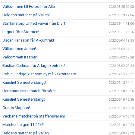
Välkommen till Fotboll för Alla
2022-08-25 09:08
Helgens matcher på Vallen!
2022-08-19 12:06
Staffanstorp United värvar från Div 1
2022-08-11 11:06
Lugnet före Stormen!
2022-08-11 10:16
Oscar Hansson får A-kontrakt
2022-08-04 19:55
Välkommen Johan!
2022-08-02 17:11
Välkommen Kasper!
2022-08-02 12:20
Bastian Carlman får A-lags kontrakt!
2022-08-02 09:24
Robin Lindsjö klar som ny målvaktstränare
2022-07-15 10:11
Kansliet Semesterstängt!
2022-07-12 14:11
Herrarnas sista match för våren!
2022-06-20 18:56
Kansliet Semesterstängt
2022-06-18 12:38
Grattis Magnus!
2022-06-14 16:25
Veckans matcher på Staffansvallen!
2022-06-14 10:13
Matcher helgen 11-12/6!
2022-06-10 10:24
Helgens matcher på Vallen
2022-06-03 12:19