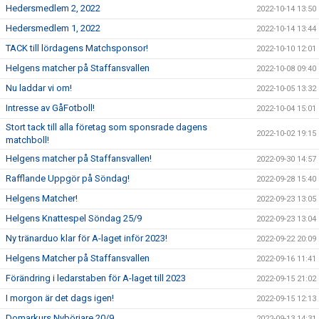
Hedersmedlem 2, 2022
2022-10-14 13:50
Hedersmedlem 1, 2022
2022-10-14 13:44
TACK till lördagens Matchsponsor!
2022-10-10 12:01
Helgens matcher på Staffansvallen
2022-10-08 09:40
Nu laddar vi om!
2022-10-05 13:32
Intresse av GåFotboll!
2022-10-04 15:01
Stort tack till alla företag som sponsrade dagens
2022-10-02 19:15
matchboll!
Helgens matcher på Staffansvallen!
2022-09-30 14:57
Rafflande Uppgör på Söndag!
2022-09-28 15:40
Helgens Matcher!
2022-09-23 13:05
Helgens Knattespel Söndag 25/9
2022-09-23 13:04
Ny tränarduo klar för A-laget inför 2023!
2022-09-22 20:09
Helgens Matcher på Staffansvallen
2022-09-16 11:41
Förändring i ledarstaben för A-laget till 2023
2022-09-15 21:02
I morgon är det dags igen!
2022-09-15 12:13
Domarkurs Nybörjare 20/9
2022-09-13 14:31