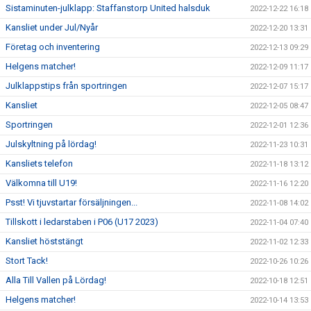
Sistaminuten-julklapp: Staffanstorp United halsduk
2022-12-22 16:18
Kansliet under Jul/Nyår
2022-12-20 13:31
Företag och inventering
2022-12-13 09:29
Helgens matcher!
2022-12-09 11:17
Julklappstips från sportringen
2022-12-07 15:17
Kansliet
2022-12-05 08:47
Sportringen
2022-12-01 12:36
Julskyltning på lördag!
2022-11-23 10:31
Kansliets telefon
2022-11-18 13:12
Välkomna till U19!
2022-11-16 12:20
Psst! Vi tjuvstartar försäljningen...
2022-11-08 14:02
Tillskott i ledarstaben i P06 (U17 2023)
2022-11-04 07:40
Kansliet höststängt
2022-11-02 12:33
Stort Tack!
2022-10-26 10:26
Alla Till Vallen på Lördag!
2022-10-18 12:51
Helgens matcher!
2022-10-14 13:53