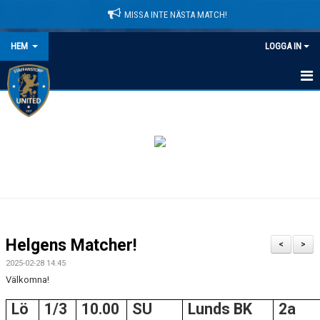
MISSA INTE NÄSTA MATCH!
HEM
LOGGA IN
HEM
NYHETER
LEDARE
MATCHER
KALENDER
Helgens Matcher!
<
>
DOMARINFORMATION
2025-02-28 14:45
Välkomna!
MEDLEMSAVGIFTER
Lö
1/3
10.00
SU
Lunds BK
2a
DOKUMENT