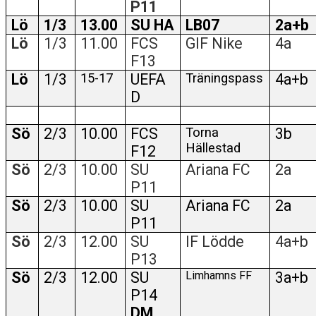
P11
Lö
1/3
13.00
SU HA
LB07
2a+b
KLÄDPROFIL
Lö
1/3
11.00
FCS
GIF Nike
4a
F13
LEDARINFORMATION
Lö
1/3
15-17
UEFA
Träningspass
4a+b
STYRELSE/SEKTIONER
D
KONTAKT/KANSLI
Sö
2/3
10.00
FCS
Torna
3b
Hällestad
F12
PARTNERS
Sö
2/3
10.00
SU
Ariana FC
2a
OM SUFC
P11
Sö
2/3
10.00
SU
Ariana FC
2a
P11
Sö
2/3
12.00
SU
IF Lödde
4a+b
P13
Sö
2/3
12.00
SU
Limhamns FF
3a+b
P14
DM