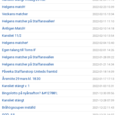
Helgens match!
2022-02-23 15:09
Veckans matcher
2022-02-15 13:34
Helgens matcher på Staffansvallen!
2022-02-11 11:10
Äntligen Match!
2022-02-10 14:18
Kansliet 11/2
2022-02-10 13:54
Helgens matcher!
2022-02-04 15:40
Egen talang till Torns IF
2022-02-01 14:26
Helgens matcher på Staffansvallen
2022-01-28 09:22
Helgens matcher på Staffansvallen
2022-01-21 14:34
Påverka Staffanstorp Uniteds framtid
2022-01-18 14:09
Årsmöte 29 mars kl. 18.30
2022-01-17 17:13
Kansliet stängt v. 1
2022-01-03 15:31
Bingolotto på nyårsafton? &#127881;
2021-12-30 09:56
Kansliet stängt
2021-12-28 07:09
Bråhögscupen inställd
2021-12-22 11:43
GOD JUL
2021-12-21 16:07