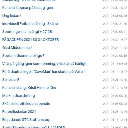
Kansliet öppnar på tisdag igen
2021-09-02 16:02
Ung ledare!
2021-08-31 06:48
Individuell Fotbollsträning i Skåne
2021-07-02 21:40
Sportringen har stängt v 27-28!
2021-07-02 05:41
PÅGACUPEN 2021 30-31 OKTOBER
2021-06-30 19:27
Glad Midsommar!
2021-06-24 11:42
Spela midsommarbingo?
2021-06-22 06:18
Vi är på gång igen som förening, vilket är så härligt!
2021-06-16 09:48
Föräldrarträningen "CaveMan" har startat på Vallen!
2021-06-14 10:27
Seriestart!
2021-05-21 13:20
Kansliet stängt Kristi Himmelfärd
2021-05-12 13:54
Marknadsavdelning
2021-05-07 06:00
Skånes Idrottsledarstipendie
2021-05-06 06:23
Fotbollsskolan 2021
2021-04-23 13:29
Erbjudande STC Staffanstorp
2021-04-16 12:04
Spela Bingolotto imorgon? &#128035;
2021-04-03 07:39