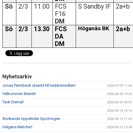
Sö
2/3
11.00
FCS
S Sandby IF
2a+b
F16
DM
Sö
2/3
13.30
FCS
Höganäs BK
2a+b
DA
DM
Nyhetsarkiv
Jonas Permbeck utsedd till hedersmedlem
2026-07-02 11:56
Välkommen Besnik!
2026-06-30 19:20
Tack Eremal!
2026-06-29 20:05
2026-06-16 14:16
Avvikande öppettider Sportringen
2026-06-15 11:03
Helgens Matcher!
2026-06-12 13:34