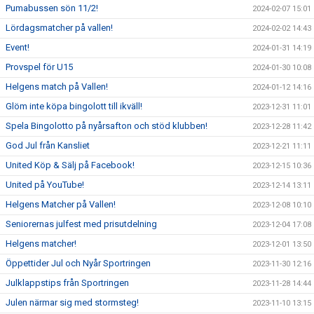
Pumabussen sön 11/2!
2024-02-07 15:01
Lördagsmatcher på vallen!
2024-02-02 14:43
Event!
2024-01-31 14:19
Provspel för U15
2024-01-30 10:08
Helgens match på Vallen!
2024-01-12 14:16
Glöm inte köpa bingolott till ikväll!
2023-12-31 11:01
Spela Bingolotto på nyårsafton och stöd klubben!
2023-12-28 11:42
God Jul från Kansliet
2023-12-21 11:11
United Köp & Sälj på Facebook!
2023-12-15 10:36
United på YouTube!
2023-12-14 13:11
Helgens Matcher på Vallen!
2023-12-08 10:10
Seniorernas julfest med prisutdelning
2023-12-04 17:08
Helgens matcher!
2023-12-01 13:50
Öppettider Jul och Nyår Sportringen
2023-11-30 12:16
Julklappstips från Sportringen
2023-11-28 14:44
Julen närmar sig med stormsteg!
2023-11-10 13:15