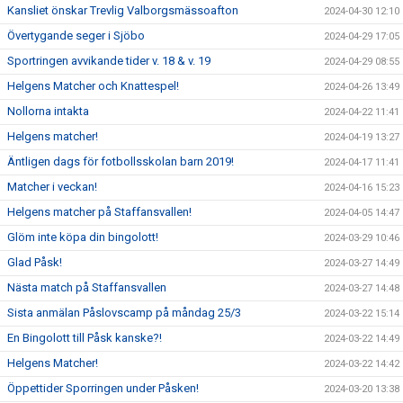
Kansliet önskar Trevlig Valborgsmässoafton
2024-04-30 12:10
Övertygande seger i Sjöbo
2024-04-29 17:05
Sportringen avvikande tider v. 18 & v. 19
2024-04-29 08:55
Helgens Matcher och Knattespel!
2024-04-26 13:49
Nollorna intakta
2024-04-22 11:41
Helgens matcher!
2024-04-19 13:27
Äntligen dags för fotbollsskolan barn 2019!
2024-04-17 11:41
Matcher i veckan!
2024-04-16 15:23
Helgens matcher på Staffansvallen!
2024-04-05 14:47
Glöm inte köpa din bingolott!
2024-03-29 10:46
Glad Påsk!
2024-03-27 14:49
Nästa match på Staffansvallen
2024-03-27 14:48
Sista anmälan Påslovscamp på måndag 25/3
2024-03-22 15:14
En Bingolott till Påsk kanske?!
2024-03-22 14:49
Helgens Matcher!
2024-03-22 14:42
Öppettider Sporringen under Påsken!
2024-03-20 13:38