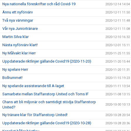
Nya nationella föreskrifter och råd Covid-19
2020-12-14 14:04
Ännu ett nyförvärv
2020-12-11 11:50
Två nya värvningar
2020-12-11 11:48
Vår nya Juniortränare
2020-12-11 11:08
Martin Silva klar
2020-12-10 16:32
Nästa nyförvärv klart!
2020-12-01 15:11
Ny Målvakt klar Herr
2020-11-25 11:55
Uppdaterade riktlinjer gällande Covid19 (2020-11-20)
2020-11-20 15:44
Ny spelare Herr
2020-11-20 11:31
Bollrummet!
2020-11-15 19:23
Ny spelande assisterande till A-laget
2020-11-11 13:54
Samarbete mellan Staffanstorp United och Torns IF
2020-11-08 13:15
Chans att bli miljonär och samtidigt stödja Staffanstorp
2020-10-30 10:13
United?
Ny tränare klar för Staffanstorp United!
2020-10-28 20:54
Uppdaterade riktlinjer gällande Covid19 (2020-10-28)
2020-10-28 20:36