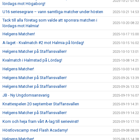
2025-10-27 07:43
lördags mot Högaborg!
U16 seriesegrare – vann samtliga matcher under hösten
2025-10-21 14:53
Tack till alla företag som valde att sponsra matchen i
2025-10-20 08:22
lördags mot Halmia!
Helgens Matchen!
2025-10-17 15:00
A-laget - Kvalmatch #2 mot Halmia på lördag!
2025-10-15 16:02
Helgens Matcher på Staffansvallen!
2025-10-10 13:01
Kvalmatch i Halmstad på Lördag!
2025-10-08 14:21
Helgens Matcher!
2025-10-03 14:03
Helgens Matcher på Staffansvallen!
2025-09-26 13:39
Helgens Matcher på Staffansvallen!
2025-09-26 13:32
JB - Ny Ungdomsansvarig
2025-09-19 16:07
Knattespelen 20 september Staffansvallen
2025-09-19 14:31
Helgens Matcher på Staffansvallen!
2025-09-19 14:22
Kom och heja fram vårt A-lag till serievinst!
2025-09-10 17:10
Höstlovscamp med Flash Acadamy!
2025-09-08 08:09
Helgens Matcher!
2025-08-15 14:38