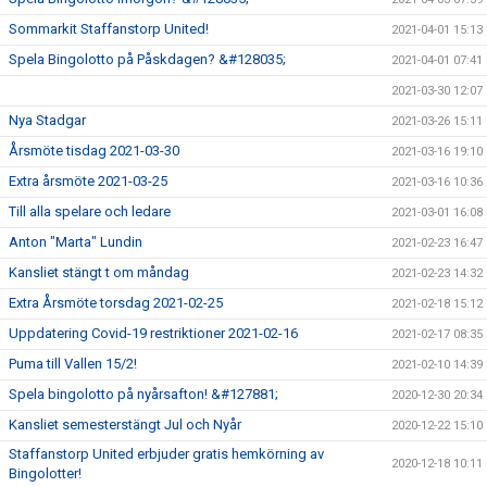
Sommarkit Staffanstorp United!
2021-04-01 15:13
Spela Bingolotto på Påskdagen? &#128035;
2021-04-01 07:41
2021-03-30 12:07
Nya Stadgar
2021-03-26 15:11
Årsmöte tisdag 2021-03-30
2021-03-16 19:10
Extra årsmöte 2021-03-25
2021-03-16 10:36
Till alla spelare och ledare
2021-03-01 16:08
Anton "Marta" Lundin
2021-02-23 16:47
Kansliet stängt t om måndag
2021-02-23 14:32
Extra Årsmöte torsdag 2021-02-25
2021-02-18 15:12
Uppdatering Covid-19 restriktioner 2021-02-16
2021-02-17 08:35
Puma till Vallen 15/2!
2021-02-10 14:39
Spela bingolotto på nyårsafton! &#127881;
2020-12-30 20:34
Kansliet semesterstängt Jul och Nyår
2020-12-22 15:10
Staffanstorp United erbjuder gratis hemkörning av
2020-12-18 10:11
Bingolotter!