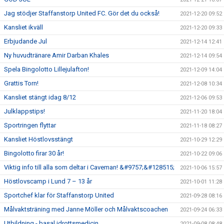
Jag stödjer Staffanstorp United FC. Gör det du också!
2021-12-20 09:52
Kansliet ikväll
2021-12-20 09:33
Erbjudande Jul
2021-12-14 12:41
Ny huvudtränare Amir Darban Khales
2021-12-14 09:54
Spela Bingolotto Lillejulafton!
2021-12-09 14:04
Grattis Torn!
2021-12-08 10:34
Kansliet stängt idag 8/12
2021-12-06 09:53
Julklappstips!
2021-11-20 18:04
Sportringen flyttar
2021-11-18 08:27
Kansliet Höstlovsstängt
2021-10-29 12:29
Bingolotto firar 30 år!
2021-10-22 09:06
Viktig info till alla som deltar i Caveman! &#9757;&#128515;
2021-10-06 15:57
Höstlovscamp i Lund 7 – 13 år
2021-10-01 11:28
Sportchef klar för Staffanstorp United
2021-09-28 08:16
Målvaktsträning med Janne Möller och Målvaktscoachen
2021-09-24 06:33
Utbildning - basal idrottsmedicin
2021-09-08 08:48