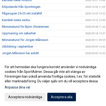
Kansliet håller höstlov
2020-10-27 10:46
Erbjudande från Sportringen
2020-10-26 11:53
Pågacupen 24-25 okt inställd!
2020-10-23 13:22
Kansliet nästa vecka
2020-10-16 13:09
Minnesstund för Björn Christensen
2020-09-28 11:26
Uppmaning om säkerhet
2020-09-18 13:37
Minnesstund för Jörgen Månsson
2020-09-11 09:59
Utbildning i september
2020-09-09 13:42
Jörgen Månsson har avlidit
2020-09-03 10:22
Nya Riktlinjer
2020-08-14 09:43
Glad Sommar önskar Kansliet
För att hemsidan ska fungera korrekt använder vi nödvändiga
2020-07-03 10:53
cookies från SportAdmin. Dessa går inte att stänga av.
En vänlig påminnelse
2020-05-13 13:31
Föreningen kan också använda frivilliga cookies, t.ex. för statistik
Avrunda helgen som miljonär?
2020-05-09 12:58
eller marknadsföring. Du väljer själv om du vill acceptera dessa.
Föräldraträningen pausar
2020-04-28 12:03
Anpassa dina val
Medlemserbjudande STC Staffanstorp
2020-04-27 16:13
Acceptera nödvändiga
Acceptera alla
Bingofest i helgen?
2020-04-24 09:32