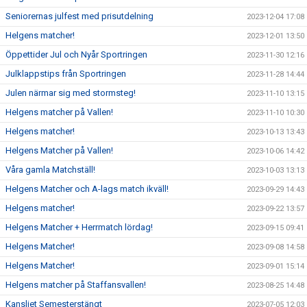
Seniorernas julfest med prisutdelning
2023-12-04 17:08
Helgens matcher!
2023-12-01 13:50
Öppettider Jul och Nyår Sportringen
2023-11-30 12:16
Julklappstips från Sportringen
2023-11-28 14:44
Julen närmar sig med stormsteg!
2023-11-10 13:15
Helgens matcher på Vallen!
2023-11-10 10:30
Helgens matcher!
2023-10-13 13:43
Helgens Matcher på Vallen!
2023-10-06 14:42
Våra gamla Matchställ!
2023-10-03 13:13
Helgens Matcher och A-lags match ikväll!
2023-09-29 14:43
Helgens matcher!
2023-09-22 13:57
Helgens Matcher + Herrmatch lördag!
2023-09-15 09:41
Helgens Matcher!
2023-09-08 14:58
Helgens Matcher!
2023-09-01 15:14
Helgens matcher på Staffansvallen!
2023-08-25 14:48
Kansliet Semesterstängt
2023-07-05 12:03