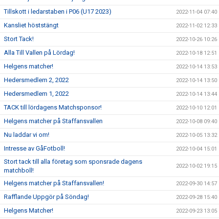
Tillskott i ledarstaben i P06 (U17 2023)
2022-11-04 07:40
Kansliet höststängt
2022-11-02 12:33
Stort Tack!
2022-10-26 10:26
Alla Till Vallen på Lördag!
2022-10-18 12:51
Helgens matcher!
2022-10-14 13:53
Hedersmedlem 2, 2022
2022-10-14 13:50
Hedersmedlem 1, 2022
2022-10-14 13:44
TACK till lördagens Matchsponsor!
2022-10-10 12:01
Helgens matcher på Staffansvallen
2022-10-08 09:40
Nu laddar vi om!
2022-10-05 13:32
Intresse av GåFotboll!
2022-10-04 15:01
Stort tack till alla företag som sponsrade dagens
2022-10-02 19:15
matchboll!
Helgens matcher på Staffansvallen!
2022-09-30 14:57
Rafflande Uppgör på Söndag!
2022-09-28 15:40
Helgens Matcher!
2022-09-23 13:05