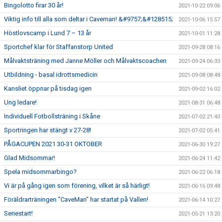
Bingolotto firar 30 år!
2021-10-22 09:06
Viktig info till alla som deltar i Caveman! &#9757;&#128515;
2021-10-06 15:57
Höstlovscamp i Lund 7 – 13 år
2021-10-01 11:28
Sportchef klar för Staffanstorp United
2021-09-28 08:16
Målvaktsträning med Janne Möller och Målvaktscoachen
2021-09-24 06:33
Utbildning - basal idrottsmedicin
2021-09-08 08:48
Kansliet öppnar på tisdag igen
2021-09-02 16:02
Ung ledare!
2021-08-31 06:48
Individuell Fotbollsträning i Skåne
2021-07-02 21:40
Sportringen har stängt v 27-28!
2021-07-02 05:41
PÅGACUPEN 2021 30-31 OKTOBER
2021-06-30 19:27
Glad Midsommar!
2021-06-24 11:42
Spela midsommarbingo?
2021-06-22 06:18
Vi är på gång igen som förening, vilket är så härligt!
2021-06-16 09:48
Föräldrarträningen "CaveMan" har startat på Vallen!
2021-06-14 10:27
Seriestart!
2021-05-21 13:20