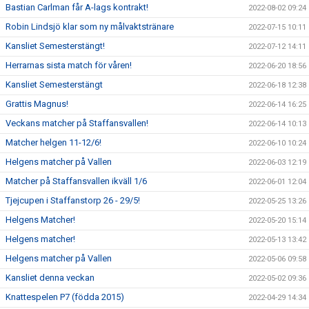
Bastian Carlman får A-lags kontrakt!
2022-08-02 09:24
Robin Lindsjö klar som ny målvaktstränare
2022-07-15 10:11
Kansliet Semesterstängt!
2022-07-12 14:11
Herrarnas sista match för våren!
2022-06-20 18:56
Kansliet Semesterstängt
2022-06-18 12:38
Grattis Magnus!
2022-06-14 16:25
Veckans matcher på Staffansvallen!
2022-06-14 10:13
Matcher helgen 11-12/6!
2022-06-10 10:24
Helgens matcher på Vallen
2022-06-03 12:19
Matcher på Staffansvallen ikväll 1/6
2022-06-01 12:04
Tjejcupen i Staffanstorp 26 - 29/5!
2022-05-25 13:26
Helgens Matcher!
2022-05-20 15:14
Helgens matcher!
2022-05-13 13:42
Helgens matcher på Vallen
2022-05-06 09:58
Kansliet denna veckan
2022-05-02 09:36
Knattespelen P7 (födda 2015)
2022-04-29 14:34