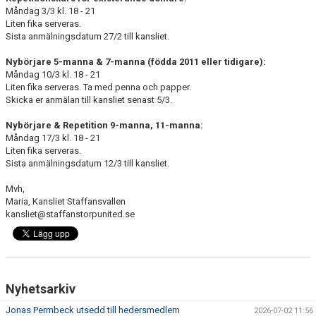
Måndag 3/3 kl. 18 - 21
Liten fika serveras.
KLÄDPROFIL
Sista anmälningsdatum 27/2 till kansliet.
LEDARINFORMATION
Nybörjare 5-manna & 7-manna (födda 2011 eller tidigare):
Måndag 10/3 kl. 18 - 21
Liten fika serveras. Ta med penna och papper.
STYRELSE/SEKTIONER
Skicka er anmälan till kansliet senast 5/3.
KONTAKT/KANSLI
Nybörjare & Repetition 9-manna, 11-manna:
Måndag 17/3 kl. 18 - 21
Liten fika serveras.
PARTNERS
Sista anmälningsdatum 12/3 till kansliet.
OM SUFC
Mvh,
Maria, Kansliet Staffansvallen
kansliet@staffanstorpunited.se
Nyhetsarkiv
Jonas Permbeck utsedd till hedersmedlem
2026-07-02 11:56