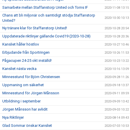
Samarbete mellan Staffanstorp United och Torns IF
2020-11-08 13:15
Chans att bli miljonär och samtidigt stödja Staffanstorp
2020-10-30 10:13
United?
Ny tränare klar för Staffanstorp United!
2020-10-28 20:54
Uppdaterade riktlinjer gällande Covid19 (2020-10-28)
2020-10-28 20:36
Kansliet håller höstlov
2020-10-27 10:46
Erbjudande från Sportringen
2020-10-26 11:53
Pågacupen 24-25 okt inställd!
2020-10-23 13:22
Kansliet nästa vecka
2020-10-16 13:09
Minnesstund för Björn Christensen
2020-09-28 11:26
Uppmaning om säkerhet
2020-09-18 13:37
Minnesstund för Jörgen Månsson
2020-09-11 09:59
Utbildning i september
2020-09-09 13:42
Jörgen Månsson har avlidit
2020-09-03 10:22
Nya Riktlinjer
2020-08-14 09:43
Glad Sommar önskar Kansliet
2020-07-03 10:53