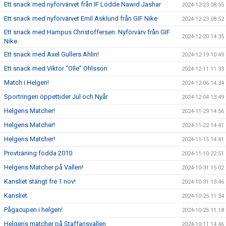
Ett snack med nyförvärvet från IF Lödde Nawid Jashar
2024-12-23 08:55
Ett snack med nyförvärvet Emil Asklund från GIF Nike
2024-12-23 08:52
Ett snack med Hampus Christoffersen. Nyförvärv från GIF
2024-12-20 14:35
Nike.
Ett snack med Axel Gullers Ahlin!
2024-12-19 10:49
Ett snack med Viktor "Olle" Ohlsson
2024-12-11 11:33
Match i Helgen!
2024-12-06 14:34
Sportringen öppettider Jul och Nyår
2024-12-04 13:49
Helgens Matcher!
2024-11-29 14:56
Helgens Matcher!
2024-11-22 14:41
Helgens Matcher!
2024-11-15 14:41
Provträning födda 2010
2024-11-10 22:51
Helgens Matcher på Vallen!
2024-10-31 15:02
Kansliet stängt fre 1 nov!
2024-10-31 13:46
Kansliet
2024-10-25 11:34
Pågacupen i helgen!
2024-10-25 11:18
Helgens matcher på Staffansvallen
2024-10-11 14:46