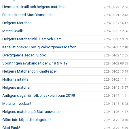
Herrmatch ikväll och helgens matcher!
2024-05-24 12:55
Ett snack med Max Blomquist
2024-05-21 12:43
Helgens Matcher!
2024-05-17 14:17
Match ikväll!
2024-05-15 12:36
Helgens Matcher inkl. Herr och Dam!
2024-05-03 10:59
Kansliet önskar Trevlig Valborgsmässoafton
2024-04-30 12:10
Övertygande seger i Sjöbo
2024-04-29 17:05
Sportringen avvikande tider v. 18 & v. 19
2024-04-29 08:55
Helgens Matcher och Knattespel!
2024-04-26 13:49
Nollorna intakta
2024-04-22 11:41
Helgens matcher!
2024-04-19 13:27
Äntligen dags för fotbollsskolan barn 2019!
2024-04-17 11:41
Matcher i veckan!
2024-04-16 15:23
Helgens matcher på Staffansvallen!
2024-04-05 14:47
Glöm inte köpa din bingolott!
2024-03-29 10:46
Glad Påsk!
2024-03-27 14:49