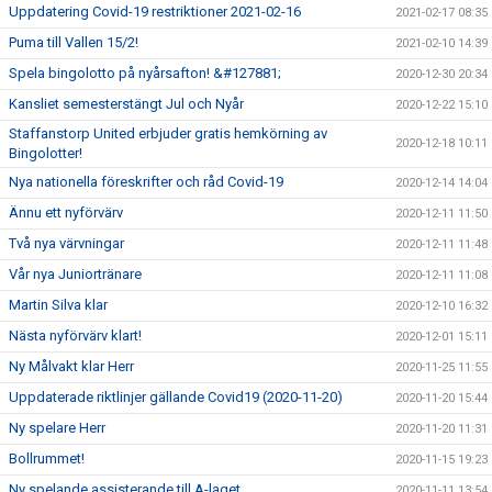
Uppdatering Covid-19 restriktioner 2021-02-16
2021-02-17 08:35
Puma till Vallen 15/2!
2021-02-10 14:39
Spela bingolotto på nyårsafton! &#127881;
2020-12-30 20:34
Kansliet semesterstängt Jul och Nyår
2020-12-22 15:10
Staffanstorp United erbjuder gratis hemkörning av
2020-12-18 10:11
Bingolotter!
Nya nationella föreskrifter och råd Covid-19
2020-12-14 14:04
Ännu ett nyförvärv
2020-12-11 11:50
Två nya värvningar
2020-12-11 11:48
Vår nya Juniortränare
2020-12-11 11:08
Martin Silva klar
2020-12-10 16:32
Nästa nyförvärv klart!
2020-12-01 15:11
Ny Målvakt klar Herr
2020-11-25 11:55
Uppdaterade riktlinjer gällande Covid19 (2020-11-20)
2020-11-20 15:44
Ny spelare Herr
2020-11-20 11:31
Bollrummet!
2020-11-15 19:23
Ny spelande assisterande till A-laget
2020-11-11 13:54