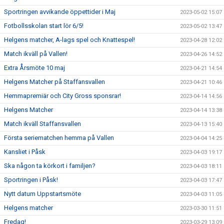
Sportringen avvikande öppettider i Maj
2023-05-02 15:07
Fotbollsskolan start lör 6/5!
2023-05-02 13:47
Helgens matcher, A-lags spel och Knattespel!
2023-04-28 12:02
Match ikväll på Vallen!
2023-04-26 14:52
Extra Årsmöte 10 maj
2023-04-21 14:54
Helgens Matcher på Staffansvallen
2023-04-21 10:46
Hemmapremiär och City Gross sponsrar!
2023-04-14 14:56
Helgens Matcher
2023-04-14 13:38
Match ikväll Staffansvallen
2023-04-13 15:40
Första seriematchen hemma på Vallen
2023-04-04 14:25
Kansliet i Påsk
2023-04-03 19:17
Ska någon ta körkort i familjen?
2023-04-03 18:11
Sportringen i Påsk!
2023-04-03 17:47
Nytt datum Uppstartsmöte
2023-04-03 11:05
Helgens matcher
2023-03-30 11:51
Fredag!
2023-03-29 13:09