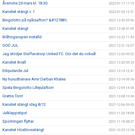
Årsmöte 29 mars kl. 18.30
2022-01-17 17:13
Kansliet stängt v. 1
2022-01-03 15:31
Bingolotto på nyårsafton? &#127881;
2021-12-30 09:56
Kansliet stängt
2021-12-28 07:09
Bråhögscupen inställd
2021-12-22 11:43
GOD JUL
2021-12-21 16:07
Jag stödjer Staffanstorp United FC. Gör det du också!
2021-12-20 09:52
Kansliet ikväll
2021-12-20 09:33
Erbjudande Jul
2021-12-14 12:41
Ny huvudtränare Amir Darban Khales
2021-12-14 09:54
Spela Bingolotto Lillejulafton!
2021-12-09 14:04
Grattis Torn!
2021-12-08 10:34
Kansliet stängt idag 8/12
2021-12-06 09:53
Julklappstips!
2021-11-20 18:04
Sportringen flyttar
2021-11-18 08:27
Kansliet Höstlovsstängt
2021-10-29 12:29