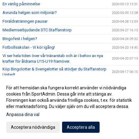
En vänlig påminnelse
2020-05-13 13:31
Avrunda helgen som miljonär?
2020-05-09 12:58
Föräldraträningen pausar
2020-04-28 12:03
Medlemserbjudande STC Staffanstorp
2020-04-27 16:13
Bingofest i helgen?
2020-04-24 09:32
Fotbollsskolan - Vi kör igång!
2020-04-20 14:45
Vi ser hela tiden över vår tränarstab och är i behov av nya
2020-04-20 07:13
krafter för åldrarna U15-U19 framöver.
Köp Bingolotter & Sverigelotter så stödjer du Staffanstorp
2020-04-17 06:15
United!
Tjejcupen 2020 är tyvärr inställd!
2020-04-16 16:24
För att hemsidan ska fungera korrekt använder vi nödvändiga
Virtuellt inträde 2020
2020-04-16 12:01
cookies från SportAdmin. Dessa går inte att stänga av.
NYHET! Digitala Bingolotter!
Föreningen kan också använda frivilliga cookies, t.ex. för statistik
2020-04-08 11:54
eller marknadsföring. Du väljer själv om du vill acceptera dessa.
Kansliet Påskstängt
2020-04-08 10:20
Anpassa dina val
Uppdatering gällande träningar och träningsmatcher
2020-04-07 09:30
Påskbingo!
2020-04-03 13:10
Acceptera nödvändiga
Acceptera alla
Inställda matcher
2020-04-03 10:53