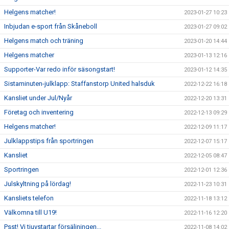
Helgens matcher!
2023-01-27 10:23
Inbjudan e-sport från Skåneboll
2023-01-27 09:02
Helgens match och träning
2023-01-20 14:44
Helgens matcher
2023-01-13 12:16
Supporter-Var redo inför säsongstart!
2023-01-12 14:35
Sistaminuten-julklapp: Staffanstorp United halsduk
2022-12-22 16:18
Kansliet under Jul/Nyår
2022-12-20 13:31
Företag och inventering
2022-12-13 09:29
Helgens matcher!
2022-12-09 11:17
Julklappstips från sportringen
2022-12-07 15:17
Kansliet
2022-12-05 08:47
Sportringen
2022-12-01 12:36
Julskyltning på lördag!
2022-11-23 10:31
Kansliets telefon
2022-11-18 13:12
Välkomna till U19!
2022-11-16 12:20
Psst! Vi tjuvstartar försäljningen...
2022-11-08 14:02