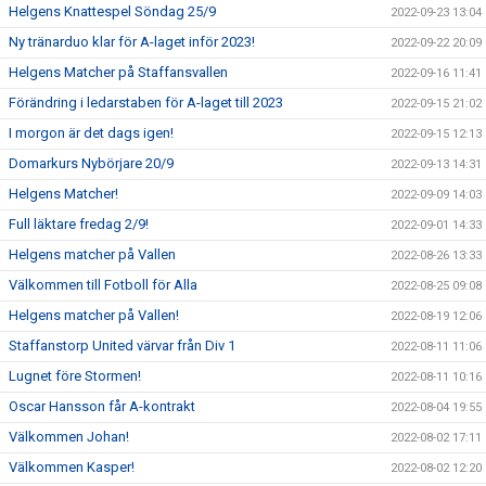
Helgens Knattespel Söndag 25/9
2022-09-23 13:04
Ny tränarduo klar för A-laget inför 2023!
2022-09-22 20:09
Helgens Matcher på Staffansvallen
2022-09-16 11:41
Förändring i ledarstaben för A-laget till 2023
2022-09-15 21:02
I morgon är det dags igen!
2022-09-15 12:13
Domarkurs Nybörjare 20/9
2022-09-13 14:31
Helgens Matcher!
2022-09-09 14:03
Full läktare fredag 2/9!
2022-09-01 14:33
Helgens matcher på Vallen
2022-08-26 13:33
Välkommen till Fotboll för Alla
2022-08-25 09:08
Helgens matcher på Vallen!
2022-08-19 12:06
Staffanstorp United värvar från Div 1
2022-08-11 11:06
Lugnet före Stormen!
2022-08-11 10:16
Oscar Hansson får A-kontrakt
2022-08-04 19:55
Välkommen Johan!
2022-08-02 17:11
Välkommen Kasper!
2022-08-02 12:20