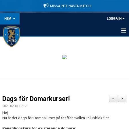
MISSA INTE NÄSTA MATCH!
HEM
LOGGA IN
HEM
NYHETER
LEDARE
MATCHER
KALENDER
Dags för Domarkurser!
<
>
DOMARINFORMATION
2025-02-13 10:17
Hej!
MEDLEMSAVGIFTER
Nu är det dags för Domarkurser på Staffansvallen i Klubblokalen.
Repetitionskurs för existerande domare:
DOKUMENT