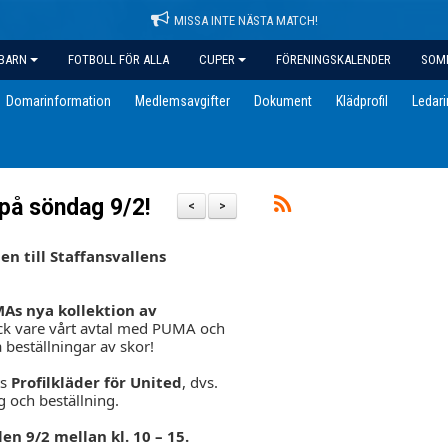
MISSA INTE NÄSTA MATCH!
BARN
FOTBOLL FÖR ALLA
CUPER
FÖRENINGSKALENDER
SOM
Domarinformation
Medlemsavgifter
Dokument
Klädprofil
Ledar
på söndag 9/2!
<
>
n till Staffansvallens
As nya kollektion av
ack vare vårt avtal med PUMA och
beställningar av skor!
ts
Profilkläder för United
, dvs.
 och beställning.
n 9/2 mellan kl. 10 – 15.