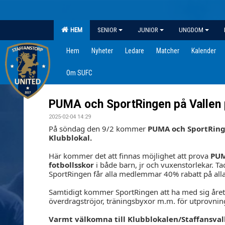
HEM
SENIOR
JUNIOR
UNGDOM
Hem
Nyheter
Ledare
Matcher
Kalender
Om SUFC
PUMA och SportRingen på Vallen 
2025-02-04 14:29
På söndag den 9/2 kommer
PUMA och SportRinge
Klubblokal.
Här kommer det att finnas möjlighet att prova
PUM
fotbollsskor
i både barn, jr och vuxenstorlekar. T
SportRingen får alla medlemmar 40% rabatt på alla 
Samtidigt kommer SportRingen att ha med sig åre
överdragströjor, träningsbyxor m.m. för utprovning
Varmt välkomna till Klubblokalen/Staffansvalle