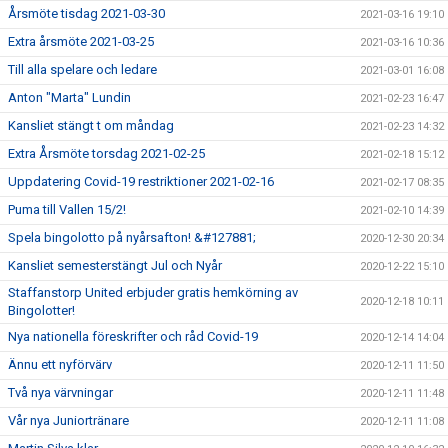
Årsmöte tisdag 2021-03-30
2021-03-16 19:10
Extra årsmöte 2021-03-25
2021-03-16 10:36
Till alla spelare och ledare
2021-03-01 16:08
Anton "Marta" Lundin
2021-02-23 16:47
Kansliet stängt t om måndag
2021-02-23 14:32
Extra Årsmöte torsdag 2021-02-25
2021-02-18 15:12
Uppdatering Covid-19 restriktioner 2021-02-16
2021-02-17 08:35
Puma till Vallen 15/2!
2021-02-10 14:39
Spela bingolotto på nyårsafton! &#127881;
2020-12-30 20:34
Kansliet semesterstängt Jul och Nyår
2020-12-22 15:10
Staffanstorp United erbjuder gratis hemkörning av
2020-12-18 10:11
Bingolotter!
Nya nationella föreskrifter och råd Covid-19
2020-12-14 14:04
Ännu ett nyförvärv
2020-12-11 11:50
Två nya värvningar
2020-12-11 11:48
Vår nya Juniortränare
2020-12-11 11:08