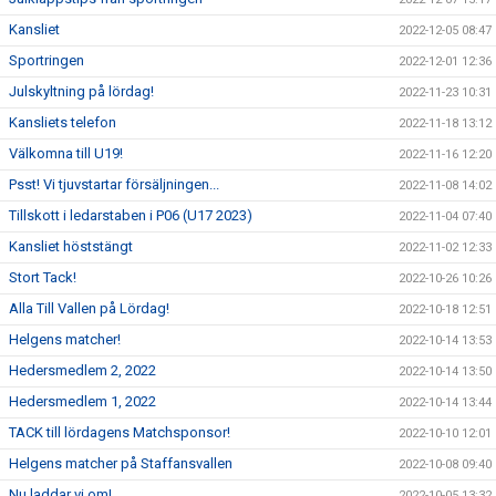
Kansliet
2022-12-05 08:47
Sportringen
2022-12-01 12:36
Julskyltning på lördag!
2022-11-23 10:31
Kansliets telefon
2022-11-18 13:12
Välkomna till U19!
2022-11-16 12:20
Psst! Vi tjuvstartar försäljningen...
2022-11-08 14:02
Tillskott i ledarstaben i P06 (U17 2023)
2022-11-04 07:40
Kansliet höststängt
2022-11-02 12:33
Stort Tack!
2022-10-26 10:26
Alla Till Vallen på Lördag!
2022-10-18 12:51
Helgens matcher!
2022-10-14 13:53
Hedersmedlem 2, 2022
2022-10-14 13:50
Hedersmedlem 1, 2022
2022-10-14 13:44
TACK till lördagens Matchsponsor!
2022-10-10 12:01
Helgens matcher på Staffansvallen
2022-10-08 09:40
Nu laddar vi om!
2022-10-05 13:32