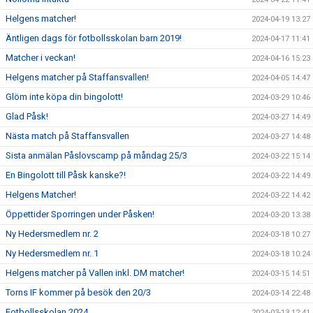
Helgens matcher!
2024-04-19 13:27
Äntligen dags för fotbollsskolan barn 2019!
2024-04-17 11:41
Matcher i veckan!
2024-04-16 15:23
Helgens matcher på Staffansvallen!
2024-04-05 14:47
Glöm inte köpa din bingolott!
2024-03-29 10:46
Glad Påsk!
2024-03-27 14:49
Nästa match på Staffansvallen
2024-03-27 14:48
Sista anmälan Påslovscamp på måndag 25/3
2024-03-22 15:14
En Bingolott till Påsk kanske?!
2024-03-22 14:49
Helgens Matcher!
2024-03-22 14:42
Öppettider Sporringen under Påsken!
2024-03-20 13:38
Ny Hedersmedlem nr. 2
2024-03-18 10:27
Ny Hedersmedlem nr. 1
2024-03-18 10:24
Helgens matcher på Vallen inkl. DM matcher!
2024-03-15 14:51
Torns IF kommer på besök den 20/3
2024-03-14 22:48
Fotbollsskolan 2024
2024-03-13 12:41