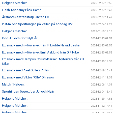
Helgens Matcher!
2025-02-07 13:55
Flash Acadamy Påsk Camp!
2025-02-07 13:49
Årsmöte Staffanstorp United FC
2025-02-07 11:42
PUMA och SportRingen på Vallen på söndag 9/2!
2025-02-04 14:29
Helgens matcher!
2025-01-10 14:15
God Jul och Gott Nytt År
2024-12-23 09:57
Ett snack med nyförvärvet från IF Lödde Nawid Jashar
2024-12-23 08:55
Ett snack med nyförvärvet Emil Asklund från GIF Nike
2024-12-23 08:52
Ett snack med Hampus Christoffersen. Nyförvärv från GIF
2024-12-20 14:35
Nike.
Ett snack med Axel Gullers Ahlin!
2024-12-19 10:49
Ett snack med Viktor "Olle" Ohlsson
2024-12-11 11:33
Match i Helgen!
2024-12-06 14:34
Sportringen öppettider Jul och Nyår
2024-12-04 13:49
Helgens Matcher!
2024-11-29 14:56
Helgens Matcher!
2024-11-22 14:41
Helgens Matcher!
2024-11-15 14:41