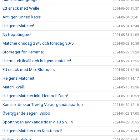
Ett snack med Welle
2024-06-05 11:37
Äntligen United keps!
2024-06-04 08:41
Helgens Matcher!
2024-05-31 13:48
Ny trepoängare!
2024-05-31 11:09
Matcher onsdag 29/5 och torsdag 30/5!
2024-05-29 10:38
Storseger för Herrarna!
2024-05-27 09:24
Herrmatch ikväll och helgens matcher!
2024-05-24 12:55
Ett snack med Max Blomquist
2024-05-21 12:43
Helgens Matcher!
2024-05-17 14:17
Match ikväll!
2024-05-15 12:36
Helgens Matcher inkl. Herr och Dam!
2024-05-03 10:59
Kansliet önskar Trevlig Valborgsmässoafton
2024-04-30 12:10
Övertygande seger i Sjöbo
2024-04-29 17:05
Sportringen avvikande tider v. 18 & v. 19
2024-04-29 08:55
Helgens Matcher och Knattespel!
2024-04-26 13:49
Nollorna intakta
2024-04-22 11:41