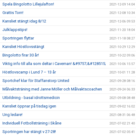
Spela Bingolotto Lillejulafton!
2021-12-09 14:04
Grattis Torn!
2021-12-08 10:34
Kansliet stängt idag 8/12
2021-12-06 09:53
Julklappstips!
2021-11-20 18:04
Sportringen flyttar
2021-11-18 08:27
Kansliet Höstlovsstängt
2021-10-29 12:29
Bingolotto firar 30 år!
2021-10-22 09:06
Viktig info till alla som deltar i Caveman! &#9757;&#128515;
2021-10-06 15:57
Höstlovscamp i Lund 7 – 13 år
2021-10-01 11:28
Sportchef klar för Staffanstorp United
2021-09-28 08:16
Målvaktsträning med Janne Möller och Målvaktscoachen
2021-09-24 06:33
Utbildning - basal idrottsmedicin
2021-09-08 08:48
Kansliet öppnar på tisdag igen
2021-09-02 16:02
Ung ledare!
2021-08-31 06:48
Individuell Fotbollsträning i Skåne
2021-07-02 21:40
Sportringen har stängt v 27-28!
2021-07-02 05:41