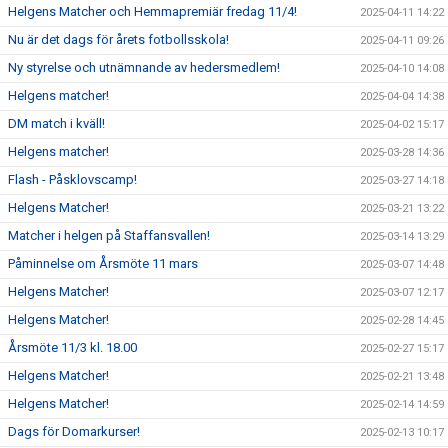
Helgens Matcher och Hemmapremiär fredag 11/4!
2025-04-11 14:22
Nu är det dags för årets fotbollsskola!
2025-04-11 09:26
Ny styrelse och utnämnande av hedersmedlem!
2025-04-10 14:08
Helgens matcher!
2025-04-04 14:38
DM match i kväll!
2025-04-02 15:17
Helgens matcher!
2025-03-28 14:36
Flash - Påsklovscamp!
2025-03-27 14:18
Helgens Matcher!
2025-03-21 13:22
Matcher i helgen på Staffansvallen!
2025-03-14 13:29
Påminnelse om Årsmöte 11 mars
2025-03-07 14:48
Helgens Matcher!
2025-03-07 12:17
Helgens Matcher!
2025-02-28 14:45
Årsmöte 11/3 kl. 18.00
2025-02-27 15:17
Helgens Matcher!
2025-02-21 13:48
Helgens Matcher!
2025-02-14 14:59
Dags för Domarkurser!
2025-02-13 10:17