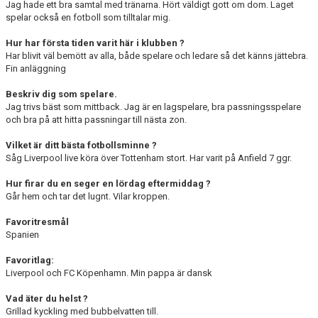
Jag hade ett bra samtal med tränarna. Hört väldigt gott om dom. Laget
spelar också en fotboll som tilltalar mig.
Hur har första tiden varit här i klubben ?
Har blivit väl bemött av alla, både spelare och ledare så det känns jättebra.
Fin anläggning
Beskriv dig som spelare.
Jag trivs bäst som mittback. Jag är en lagspelare, bra passningsspelare
och bra på att hitta passningar till nästa zon.
Vilket är ditt bästa fotbollsminne ?
Såg Liverpool live köra över Tottenham stort. Har varit på Anfield 7 ggr.
Hur firar du en seger en lördag eftermiddag ?
Går hem och tar det lugnt. Vilar kroppen.
Favoritresmål
Spanien
Favoritlag:
Liverpool och FC Köpenhamn. Min pappa är dansk
Vad äter du helst ?
Grillad kyckling med bubbelvatten till.