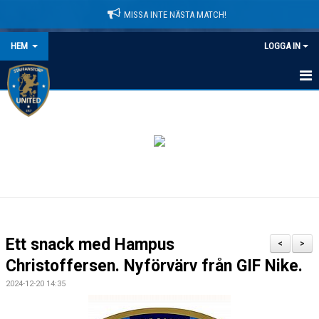
MISSA INTE NÄSTA MATCH!
HEM
LOGGA IN
HEM
NYHETER
LEDARE
MATCHER
KALENDER
Ett snack med Hampus
<
>
DOMARINFORMATION
Christoffersen. Nyförvärv från GIF Nike.
2024-12-20 14:35
MEDLEMSAVGIFTER
DOKUMENT