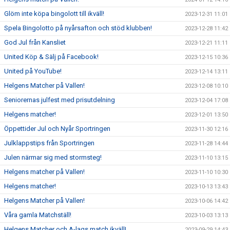
Glöm inte köpa bingolott till ikväll!
2023-12-31 11:01
Spela Bingolotto på nyårsafton och stöd klubben!
2023-12-28 11:42
God Jul från Kansliet
2023-12-21 11:11
United Köp & Sälj på Facebook!
2023-12-15 10:36
United på YouTube!
2023-12-14 13:11
Helgens Matcher på Vallen!
2023-12-08 10:10
Seniorernas julfest med prisutdelning
2023-12-04 17:08
Helgens matcher!
2023-12-01 13:50
Öppettider Jul och Nyår Sportringen
2023-11-30 12:16
Julklappstips från Sportringen
2023-11-28 14:44
Julen närmar sig med stormsteg!
2023-11-10 13:15
Helgens matcher på Vallen!
2023-11-10 10:30
Helgens matcher!
2023-10-13 13:43
Helgens Matcher på Vallen!
2023-10-06 14:42
Våra gamla Matchställ!
2023-10-03 13:13
Helgens Matcher och A-lags match ikväll!
2023-09-29 14:43