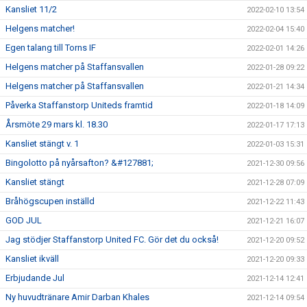
Kansliet 11/2
2022-02-10 13:54
Helgens matcher!
2022-02-04 15:40
Egen talang till Torns IF
2022-02-01 14:26
Helgens matcher på Staffansvallen
2022-01-28 09:22
Helgens matcher på Staffansvallen
2022-01-21 14:34
Påverka Staffanstorp Uniteds framtid
2022-01-18 14:09
Årsmöte 29 mars kl. 18.30
2022-01-17 17:13
Kansliet stängt v. 1
2022-01-03 15:31
Bingolotto på nyårsafton? &#127881;
2021-12-30 09:56
Kansliet stängt
2021-12-28 07:09
Bråhögscupen inställd
2021-12-22 11:43
GOD JUL
2021-12-21 16:07
Jag stödjer Staffanstorp United FC. Gör det du också!
2021-12-20 09:52
Kansliet ikväll
2021-12-20 09:33
Erbjudande Jul
2021-12-14 12:41
Ny huvudtränare Amir Darban Khales
2021-12-14 09:54