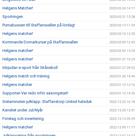
Helgens Matcher!
2023-02-24 14:17
Sportringen
2023-02-21 13:28
Pumabussen till Staffansvallen på lördag!
2023-02-13 11:59
Helgens matcher!
2023-02-10 12:20
Kommande Domarkurser på Staffansvallen
2023-02-09 12:43
Helgens matcher!
2023-02-03 13:29
Helgens matcher!
2023-01-27 10:23
Inbjudan e-sport från Skåneboll
2023-01-27 09:02
Helgens match och träning
2023-01-20 14:44
Helgens matcher
2023-01-13 12:16
Supporter-Var redo inför säsongstart!
2023-01-12 14:35
Sistaminuten-julklapp: Staffanstorp United halsduk
2022-12-22 16:18
Kansliet under Jul/Nyår
2022-12-20 13:31
Företag och inventering
2022-12-13 09:29
Helgens matcher!
2022-12-09 11:17
Julklappstips från sportringen
2022-12-07 15:17