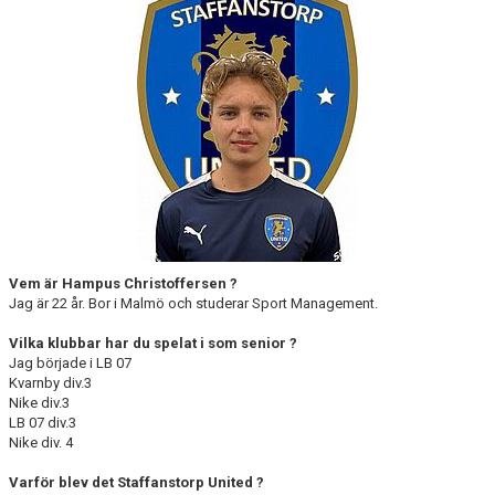
KLÄDPROFIL
LEDARINFORMATION
STYRELSE/SEKTIONER
KONTAKT/KANSLI
PARTNERS
Vem är Hampus Christoffersen ?
OM SUFC
Jag är 22 år. Bor i Malmö och studerar Sport Management.
Vilka klubbar har du spelat i som senior ?
Jag började i LB 07
Kvarnby div.3
Nike div.3
LB 07 div.3
Nike div. 4
Varför blev det Staffanstorp United ?