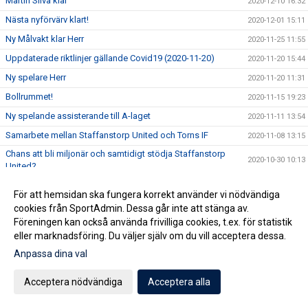
Martin Silva klar
2020-12-10 16:32
Nästa nyförvärv klart!
2020-12-01 15:11
Ny Målvakt klar Herr
2020-11-25 11:55
Uppdaterade riktlinjer gällande Covid19 (2020-11-20)
2020-11-20 15:44
Ny spelare Herr
2020-11-20 11:31
Bollrummet!
2020-11-15 19:23
Ny spelande assisterande till A-laget
2020-11-11 13:54
Samarbete mellan Staffanstorp United och Torns IF
2020-11-08 13:15
Chans att bli miljonär och samtidigt stödja Staffanstorp
2020-10-30 10:13
United?
Ny tränare klar för Staffanstorp United!
2020-10-28 20:54
För att hemsidan ska fungera korrekt använder vi nödvändiga
Uppdaterade riktlinjer gällande Covid19 (2020-10-28)
2020-10-28 20:36
cookies från SportAdmin. Dessa går inte att stänga av.
Föreningen kan också använda frivilliga cookies, t.ex. för statistik
Kansliet håller höstlov
2020-10-27 10:46
eller marknadsföring. Du väljer själv om du vill acceptera dessa.
Erbjudande från Sportringen
2020-10-26 11:53
Anpassa dina val
Pågacupen 24-25 okt inställd!
2020-10-23 13:22
Kansliet nästa vecka
Acceptera nödvändiga
Acceptera alla
2020-10-16 13:09
Minnesstund för Björn Christensen
2020-09-28 11:26