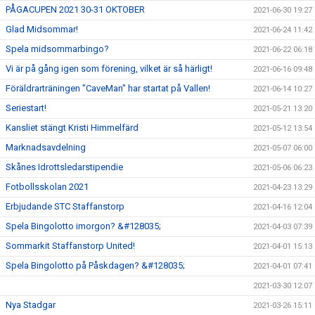
PÅGACUPEN 2021 30-31 OKTOBER
2021-06-30 19:27
Glad Midsommar!
2021-06-24 11:42
Spela midsommarbingo?
2021-06-22 06:18
Vi är på gång igen som förening, vilket är så härligt!
2021-06-16 09:48
Föräldrarträningen "CaveMan" har startat på Vallen!
2021-06-14 10:27
Seriestart!
2021-05-21 13:20
Kansliet stängt Kristi Himmelfärd
2021-05-12 13:54
Marknadsavdelning
2021-05-07 06:00
Skånes Idrottsledarstipendie
2021-05-06 06:23
Fotbollsskolan 2021
2021-04-23 13:29
Erbjudande STC Staffanstorp
2021-04-16 12:04
Spela Bingolotto imorgon? &#128035;
2021-04-03 07:39
Sommarkit Staffanstorp United!
2021-04-01 15:13
Spela Bingolotto på Påskdagen? &#128035;
2021-04-01 07:41
2021-03-30 12:07
Nya Stadgar
2021-03-26 15:11