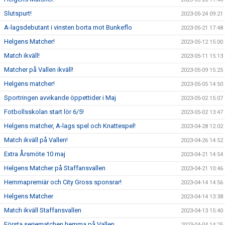
Slutspurt!
2023-05-24 09:21
A-lagsdebutant i vinsten borta mot Bunkeflo
2023-05-21 17:48
Helgens Matcher!
2023-05-12 15:00
Match ikväll!
2023-05-11 15:13
Matcher på Vallen ikväll!
2023-05-09 15:25
Helgens matcher!
2023-05-05 14:50
Sportringen avvikande öppettider i Maj
2023-05-02 15:07
Fotbollsskolan start lör 6/5!
2023-05-02 13:47
Helgens matcher, A-lags spel och Knattespel!
2023-04-28 12:02
Match ikväll på Vallen!
2023-04-26 14:52
Extra Årsmöte 10 maj
2023-04-21 14:54
Helgens Matcher på Staffansvallen
2023-04-21 10:46
Hemmapremiär och City Gross sponsrar!
2023-04-14 14:56
Helgens Matcher
2023-04-14 13:38
Match ikväll Staffansvallen
2023-04-13 15:40
Första seriematchen hemma på Vallen
2023-04-04 14:25