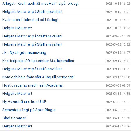
A-laget - Kvalmatch #2 mot Halmia på lördag!
2025-10-15 16:02
Helgens Matcher på Staffansvallen!
2025-10-10 13:01
Kvalmatch i Halmstad på Lördag!
2025-10-08 14:21
Helgens Matcher!
2025-10-03 14:03
Helgens Matcher på Staffansvallen!
2025-09-26 13:39
Helgens Matcher på Staffansvallen!
2025-09-26 13:32
JB - Ny Ungdomsansvarig
2025-09-19 16:07
Knattespelen 20 september Staffansvallen
2025-09-19 14:31
Helgens Matcher på Staffansvallen!
2025-09-19 14:22
Kom och heja fram vårt A-lag till serievinst!
2025-09-10 17:10
Höstlovscamp med Flash Acadamy!
2025-09-08 08:09
Helgens Matcher!
2025-08-15 14:38
Ny Huvudtränare hos U15!
2025-07-21 14:11
Semesterstängt på SportRingen
2025-06-30 15:11
Glad Sommar!
2025-06-16 19:23
Helgens Matcher!
2025-06-13 14:16