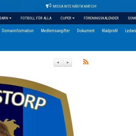
MISSA INTE NÄSTA MATCH!
BARN
FOTBOLL FÖR ALLA
CUPER
FÖRENINGSKALENDER
SOM
Domarinformation
Medlemsavgifter
Dokument
Klädprofil
Ledar
<
>