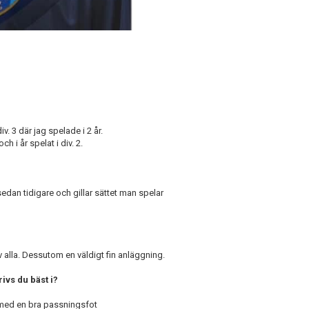
iv. 3 där jag spelade i 2 år.
h i år spelat i div. 2.
edan tidigare och gillar sättet man spelar
 av alla. Dessutom en väldigt fin anläggning.
ivs du bäst i?
k med en bra passningsfot