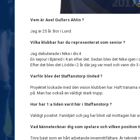
Vem är Axel Gullers Ahlin ?
Jag är 25 år. Bor i Lund.
Vilka klubbar har du representerat som senior ?
Jag debuterade i Nike i div.4
En sejour i Bjärred i 4:an efter det. Sedan blev det Nike igen i d
Efter det blev det Lödde i 2 år där jag var med och vann div 3 oc
Varför blev det Staffanstorp United ?
Projektet lockade med den vision klubben har. Haft tränarna s
på. Man har också en väldigt stark trupp.
Hur har 1:a tiden varit här i Staffanstorp ?
Väldigt positivt. Familjärt och jag har blivit väl mottagen här
Vad kännetecknar dig som spelare och vilken position tr
Trivs bäst som en hårt arbetande innermittfältare. Är teknis