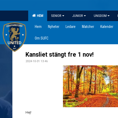
HEM
SENIOR
JUNIOR
UNGDOM
Hem
Nyheter
Ledare
Matcher
Kalender
Om SUFC
Kansliet stängt fre 1 nov!
2024-10-31 13:46
Hej!