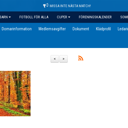
MISSA INTE NÄSTA MATCH!
BARN
FOTBOLL FÖR ALLA
CUPER
FÖRENINGSKALENDER
SOM
Domarinformation
Medlemsavgifter
Dokument
Klädprofil
Ledar
<
>