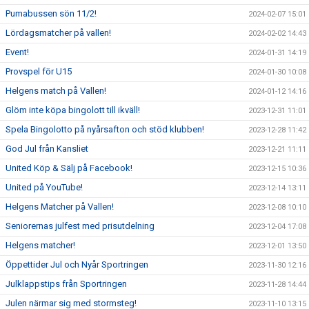
Pumabussen sön 11/2!
2024-02-07 15:01
Lördagsmatcher på vallen!
2024-02-02 14:43
Event!
2024-01-31 14:19
Provspel för U15
2024-01-30 10:08
Helgens match på Vallen!
2024-01-12 14:16
Glöm inte köpa bingolott till ikväll!
2023-12-31 11:01
Spela Bingolotto på nyårsafton och stöd klubben!
2023-12-28 11:42
God Jul från Kansliet
2023-12-21 11:11
United Köp & Sälj på Facebook!
2023-12-15 10:36
United på YouTube!
2023-12-14 13:11
Helgens Matcher på Vallen!
2023-12-08 10:10
Seniorernas julfest med prisutdelning
2023-12-04 17:08
Helgens matcher!
2023-12-01 13:50
Öppettider Jul och Nyår Sportringen
2023-11-30 12:16
Julklappstips från Sportringen
2023-11-28 14:44
Julen närmar sig med stormsteg!
2023-11-10 13:15