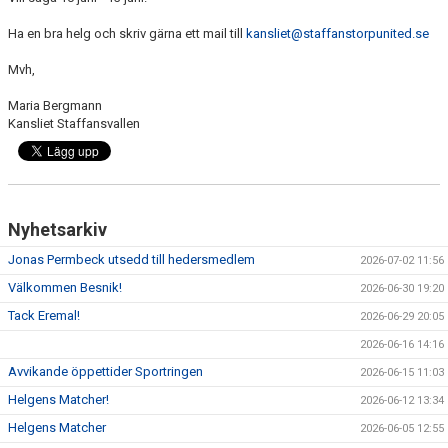
Ha en bra helg och skriv gärna ett mail till
kansliet@staffanstorpunited.se
KLÄDPROFIL
Mvh,
LEDARINFORMATION
Maria Bergmann
Kansliet Staffansvallen
STYRELSE/SEKTIONER
KONTAKT/KANSLI
PARTNERS
Nyhetsarkiv
OM SUFC
Jonas Permbeck utsedd till hedersmedlem
2026-07-02 11:56
Välkommen Besnik!
2026-06-30 19:20
Tack Eremal!
2026-06-29 20:05
2026-06-16 14:16
Avvikande öppettider Sportringen
2026-06-15 11:03
Helgens Matcher!
2026-06-12 13:34
Helgens Matcher
2026-06-05 12:55