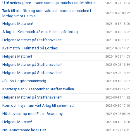
U16 seriesegrare – vann samtliga matcher under hösten
2025-10-21 14:53
Tack till alla företag som valde att sponsra matchen i
2025-10-20 08:22
lördags mot Halmia!
Helgens Matchen!
2025-10-17 15:00
A-laget - Kvalmatch #2 mot Halmia på lördag!
2025-10-15 16:02
Helgens Matcher på Staffansvallen!
2025-10-10 13:01
Kvalmatch i Halmstad på Lördag!
2025-10-08 14:21
Helgens Matcher!
2025-10-03 14:03
Helgens Matcher på Staffansvallen!
2025-09-26 13:39
Helgens Matcher på Staffansvallen!
2025-09-26 13:32
JB - Ny Ungdomsansvarig
2025-09-19 16:07
Knattespelen 20 september Staffansvallen
2025-09-19 14:31
Helgens Matcher på Staffansvallen!
2025-09-19 14:22
Kom och heja fram vårt A-lag till serievinst!
2025-09-10 17:10
Höstlovscamp med Flash Acadamy!
2025-09-08 08:09
Helgens Matcher!
2025-08-15 14:38
Ny Huvudtränare hos U15!
2025-07-21 14:11