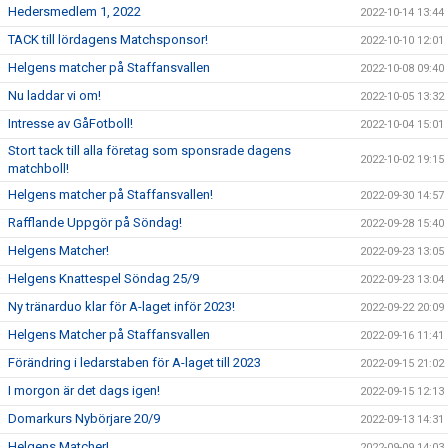
Hedersmedlem 1, 2022
2022-10-14 13:44
TACK till lördagens Matchsponsor!
2022-10-10 12:01
Helgens matcher på Staffansvallen
2022-10-08 09:40
Nu laddar vi om!
2022-10-05 13:32
Intresse av GåFotboll!
2022-10-04 15:01
Stort tack till alla företag som sponsrade dagens
2022-10-02 19:15
matchboll!
Helgens matcher på Staffansvallen!
2022-09-30 14:57
Rafflande Uppgör på Söndag!
2022-09-28 15:40
Helgens Matcher!
2022-09-23 13:05
Helgens Knattespel Söndag 25/9
2022-09-23 13:04
Ny tränarduo klar för A-laget inför 2023!
2022-09-22 20:09
Helgens Matcher på Staffansvallen
2022-09-16 11:41
Förändring i ledarstaben för A-laget till 2023
2022-09-15 21:02
I morgon är det dags igen!
2022-09-15 12:13
Domarkurs Nybörjare 20/9
2022-09-13 14:31
Helgens Matcher!
2022-09-09 14:03