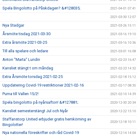
Spela Bingolotto på Påskdagen? &#128035;
2021-04-01 07:41
2021-03-30 12:07
Nya Stadgar
2021-03-26 15:11
Årsmöte tisdag 2021-03-30
2021-03-16 19:10
Extra årsmöte 2021-03-25
2021-03-16 10:36
Till alla spelare och ledare
2021-03-01 16:08
Anton "Marta" Lundin
2021-02-23 16:47
Kansliet stängt t om måndag
2021-02-23 14:32
Extra Årsmöte torsdag 2021-02-25
2021-02-18 15:12
Uppdatering Covid-19 restriktioner 2021-02-16
2021-02-17 08:35
Puma till Vallen 15/2!
2021-02-10 14:39
Spela bingolotto på nyårsafton! &#127881;
2020-12-30 20:34
Kansliet semesterstängt Jul och Nyår
2020-12-22 15:10
Staffanstorp United erbjuder gratis hemkörning av
2020-12-18 10:11
Bingolotter!
Nya nationella föreskrifter och råd Covid-19
2020-12-14 14:04