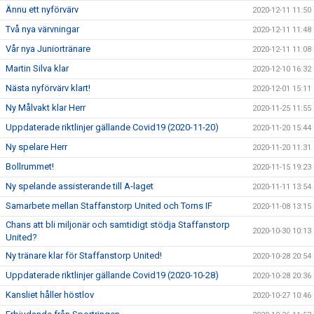
Ännu ett nyförvärv
2020-12-11 11:50
Två nya värvningar
2020-12-11 11:48
Vår nya Juniortränare
2020-12-11 11:08
Martin Silva klar
2020-12-10 16:32
Nästa nyförvärv klart!
2020-12-01 15:11
Ny Målvakt klar Herr
2020-11-25 11:55
Uppdaterade riktlinjer gällande Covid19 (2020-11-20)
2020-11-20 15:44
Ny spelare Herr
2020-11-20 11:31
Bollrummet!
2020-11-15 19:23
Ny spelande assisterande till A-laget
2020-11-11 13:54
Samarbete mellan Staffanstorp United och Torns IF
2020-11-08 13:15
Chans att bli miljonär och samtidigt stödja Staffanstorp
2020-10-30 10:13
United?
Ny tränare klar för Staffanstorp United!
2020-10-28 20:54
Uppdaterade riktlinjer gällande Covid19 (2020-10-28)
2020-10-28 20:36
Kansliet håller höstlov
2020-10-27 10:46