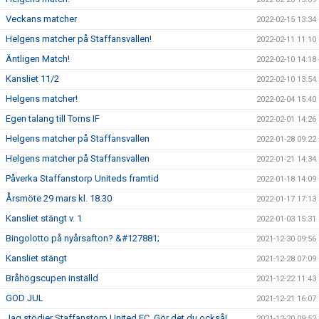
Veckans matcher
2022-02-15 13:34
Helgens matcher på Staffansvallen!
2022-02-11 11:10
Äntligen Match!
2022-02-10 14:18
Kansliet 11/2
2022-02-10 13:54
Helgens matcher!
2022-02-04 15:40
Egen talang till Torns IF
2022-02-01 14:26
Helgens matcher på Staffansvallen
2022-01-28 09:22
Helgens matcher på Staffansvallen
2022-01-21 14:34
Påverka Staffanstorp Uniteds framtid
2022-01-18 14:09
Årsmöte 29 mars kl. 18.30
2022-01-17 17:13
Kansliet stängt v. 1
2022-01-03 15:31
Bingolotto på nyårsafton? &#127881;
2021-12-30 09:56
Kansliet stängt
2021-12-28 07:09
Bråhögscupen inställd
2021-12-22 11:43
GOD JUL
2021-12-21 16:07
Jag stödjer Staffanstorp United FC. Gör det du också!
2021-12-20 09:52