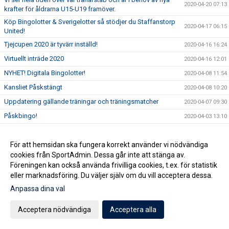
2020-04-20 07:13
krafter för åldrarna U15-U19 framöver.
Köp Bingolotter & Sverigelotter så stödjer du Staffanstorp
2020-04-17 06:15
United!
Tjejcupen 2020 är tyvärr inställd!
2020-04-16 16:24
Virtuellt inträde 2020
2020-04-16 12:01
NYHET! Digitala Bingolotter!
2020-04-08 11:54
Kansliet Påskstängt
2020-04-08 10:20
Uppdatering gällande träningar och träningsmatcher
2020-04-07 09:30
Påskbingo!
2020-04-03 13:10
Inställda matcher
2020-04-03 10:53
Samtliga matcher ställs in tills vidare
För att hemsidan ska fungera korrekt använder vi nödvändiga
2020-04-02 15:32
cookies från SportAdmin. Dessa går inte att stänga av.
Uppdatering gällande aktiviter på Staffansvallen med
2020-03-14 10:10
Föreningen kan också använda frivilliga cookies, t.ex. för statistik
hänsyn till covid19
eller marknadsföring. Du väljer själv om du vill acceptera dessa.
Staffansvallen stängs ner tills vidare!
2020-03-12 15:24
Anpassa dina val
Nu anlitar vi en konsult för att optimera verksamheten
2020-03-06 07:01
Vårens domarkurser
Acceptera nödvändiga
Acceptera alla
2020-02-19 11:37
Årsmöte onsdag 11 mars!
2020-02-11 09:34