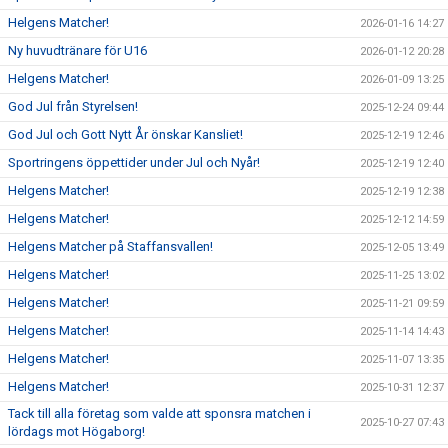
Helgens Matcher!
2026-01-16 14:27
Ny huvudtränare för U16
2026-01-12 20:28
Helgens Matcher!
2026-01-09 13:25
God Jul från Styrelsen!
2025-12-24 09:44
God Jul och Gott Nytt År önskar Kansliet!
2025-12-19 12:46
Sportringens öppettider under Jul och Nyår!
2025-12-19 12:40
Helgens Matcher!
2025-12-19 12:38
Helgens Matcher!
2025-12-12 14:59
Helgens Matcher på Staffansvallen!
2025-12-05 13:49
Helgens Matcher!
2025-11-25 13:02
Helgens Matcher!
2025-11-21 09:59
Helgens Matcher!
2025-11-14 14:43
Helgens Matcher!
2025-11-07 13:35
Helgens Matcher!
2025-10-31 12:37
Tack till alla företag som valde att sponsra matchen i
2025-10-27 07:43
lördags mot Högaborg!