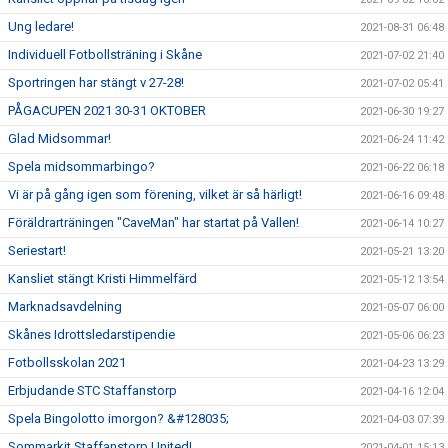
Ung ledare!
2021-08-31 06:48
Individuell Fotbollsträning i Skåne
2021-07-02 21:40
Sportringen har stängt v 27-28!
2021-07-02 05:41
PÅGACUPEN 2021 30-31 OKTOBER
2021-06-30 19:27
Glad Midsommar!
2021-06-24 11:42
Spela midsommarbingo?
2021-06-22 06:18
Vi är på gång igen som förening, vilket är så härligt!
2021-06-16 09:48
Föräldrarträningen "CaveMan" har startat på Vallen!
2021-06-14 10:27
Seriestart!
2021-05-21 13:20
Kansliet stängt Kristi Himmelfärd
2021-05-12 13:54
Marknadsavdelning
2021-05-07 06:00
Skånes Idrottsledarstipendie
2021-05-06 06:23
Fotbollsskolan 2021
2021-04-23 13:29
Erbjudande STC Staffanstorp
2021-04-16 12:04
Spela Bingolotto imorgon? &#128035;
2021-04-03 07:39
Sommarkit Staffanstorp United!
2021-04-01 15:13