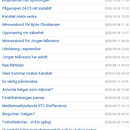
Erbjudande från Sportringen
2020-10-26 11:53
Pågacupen 24-25 okt inställd!
2020-10-23 13:22
Kansliet nästa vecka
2020-10-16 13:09
Minnesstund för Björn Christensen
2020-09-28 11:26
Uppmaning om säkerhet
2020-09-18 13:37
Minnesstund för Jörgen Månsson
2020-09-11 09:59
Utbildning i september
2020-09-09 13:42
Jörgen Månsson har avlidit
2020-09-03 10:22
Nya Riktlinjer
2020-08-14 09:43
Glad Sommar önskar Kansliet
2020-07-03 10:53
En vänlig påminnelse
2020-05-13 13:31
Avrunda helgen som miljonär?
2020-05-09 12:58
Föräldraträningen pausar
2020-04-28 12:03
Medlemserbjudande STC Staffanstorp
2020-04-27 16:13
Bingofest i helgen?
2020-04-24 09:32
Fotbollsskolan - Vi kör igång!
2020-04-20 14:45
Vi ser hela tiden över vår tränarstab och är i behov av nya