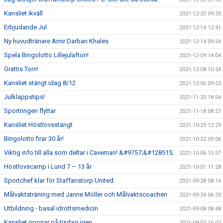
Kansliet ikväll
2021-12-20 09:33
Erbjudande Jul
2021-12-14 12:41
Ny huvudtränare Amir Darban Khales
2021-12-14 09:54
Spela Bingolotto Lillejulafton!
2021-12-09 14:04
Grattis Torn!
2021-12-08 10:34
Kansliet stängt idag 8/12
2021-12-06 09:53
Julklappstips!
2021-11-20 18:04
Sportringen flyttar
2021-11-18 08:27
Kansliet Höstlovsstängt
2021-10-29 12:29
Bingolotto firar 30 år!
2021-10-22 09:06
Viktig info till alla som deltar i Caveman! &#9757;&#128515;
2021-10-06 15:57
Höstlovscamp i Lund 7 – 13 år
2021-10-01 11:28
Sportchef klar för Staffanstorp United
2021-09-28 08:16
Målvaktsträning med Janne Möller och Målvaktscoachen
2021-09-24 06:33
Utbildning - basal idrottsmedicin
2021-09-08 08:48
Kansliet öppnar på tisdag igen
2021-09-02 16:02