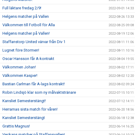
Full läktare fredag 2/9!
2022-09-01 14:33
Helgens matcher på Vallen
2022-08-26 13:33
Välkommen till Fotboll för Alla
2022-08-25 09:08
Helgens matcher på Vallen!
2022-08-19 12:06
Staffanstorp United värvar från Div 1
2022-08-11 11:06
Lugnet före Stormen!
2022-08-11 10:16
Oscar Hansson får A-kontrakt
2022-08-04 19:55
Välkommen Johan!
2022-08-02 17:11
Välkommen Kasper!
2022-08-02 12:20
Bastian Carlman får A-lags kontrakt!
2022-08-02 09:24
Robin Lindsjö klar som ny målvaktstränare
2022-07-15 10:11
Kansliet Semesterstängt!
2022-07-12 14:11
Herrarnas sista match för våren!
2022-06-20 18:56
Kansliet Semesterstängt
2022-06-18 12:38
Grattis Magnus!
2022-06-14 16:25
Veckans matcher på Staffansvallen!
2022-06-14 10:13