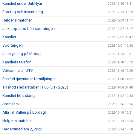
Kansliet under Jul/Nyår
2022-12-20 13:31
Företag och inventering
2022-12-13 09:29
Helgens matcher!
2022-12-09 11:17
Julklappstips från sportringen
2022-12-07 15:17
Kansliet
2022-12-05 08:47
Sportringen
2022-12-01 12:36
Julskyltning på lördag!
2022-11-23 10:31
Kansliets telefon
2022-11-18 13:12
Välkomna till U19!
2022-11-16 12:20
Psst! Vi tjuvstartar försäljningen...
2022-11-08 14:02
Tillskott i ledarstaben i P06 (U17 2023)
2022-11-04 07:40
Kansliet höststängt
2022-11-02 12:33
Stort Tack!
2022-10-26 10:26
Alla Till Vallen på Lördag!
2022-10-18 12:51
Helgens matcher!
2022-10-14 13:53
Hedersmedlem 2, 2022
2022-10-14 13:50