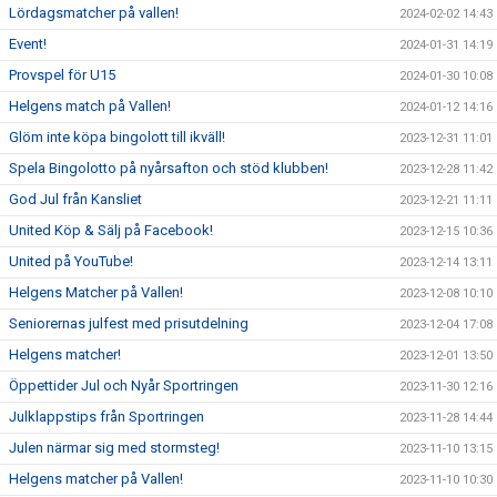
Lördagsmatcher på vallen!
2024-02-02 14:43
Event!
2024-01-31 14:19
Provspel för U15
2024-01-30 10:08
Helgens match på Vallen!
2024-01-12 14:16
Glöm inte köpa bingolott till ikväll!
2023-12-31 11:01
Spela Bingolotto på nyårsafton och stöd klubben!
2023-12-28 11:42
God Jul från Kansliet
2023-12-21 11:11
United Köp & Sälj på Facebook!
2023-12-15 10:36
United på YouTube!
2023-12-14 13:11
Helgens Matcher på Vallen!
2023-12-08 10:10
Seniorernas julfest med prisutdelning
2023-12-04 17:08
Helgens matcher!
2023-12-01 13:50
Öppettider Jul och Nyår Sportringen
2023-11-30 12:16
Julklappstips från Sportringen
2023-11-28 14:44
Julen närmar sig med stormsteg!
2023-11-10 13:15
Helgens matcher på Vallen!
2023-11-10 10:30