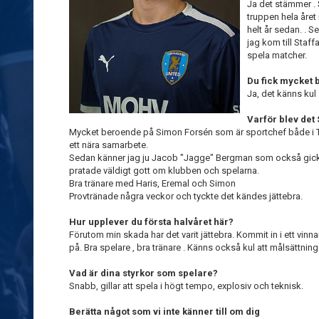
Ja det stämmer . 
truppen hela året
helt år sedan. . S
jag kom till Staff
spela matcher.
Du fick mycket 
Ja, det känns kul
Varför blev det 
Mycket beroende på Simon Forsén som är sportchef både i T
ett nära samarbete.
Sedan känner jag ju Jacob "Jagge" Bergman som också gick f
pratade väldigt gott om klubben och spelarna.
Bra tränare med Haris, Eremal och Simon
Provtränade några veckor och tyckte det kändes jättebra.
Hur upplever du första halvåret här?
Förutom min skada har det varit jättebra. Kommit in i ett vinna
på. Bra spelare , bra tränare . Känns också kul att målsättninge
Vad är dina styrkor som spelare?
Snabb, gillar att spela i högt tempo, explosiv och teknisk.
Berätta något som vi inte känner till om dig