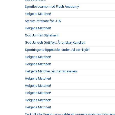
Sportlovscamp med Flash Acadamy
Helgens Matcher!
Ny huvudtränare för U16
Helgens Matcher!
God Jul från Styrelsen!
God Jul och Gott Nytt År önskar Kansliet!
Sportringens öppettider under Jul och Nyår!
Helgens Matcher!
Helgens Matcher!
Helgens Matcher på Staffansvallen!
Helgens Matcher!
Helgens Matcher!
Helgens Matcher!
Helgens Matcher!
Helgens Matcher!
Tack till alla företag som valde att sponsra matchen i lörda