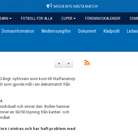
MISSA INTE NÄSTA MATCH!
BARN
FOTBOLL FÖR ALLA
CUPER
FÖRENINGSKALENDER
SOM
Domarinformation
Medlemsavgifter
Dokument
Klädprofil
Ledar
<
>
-årigt nyförvärv som kom till Staffanstorp
och som gjorde mål i sin debutmatch från
et
n nickduell och vinner den. Bollen hamnar
inner en 50/50 löpning från kanten och
 målet
Torn i vintras och har haft problem med