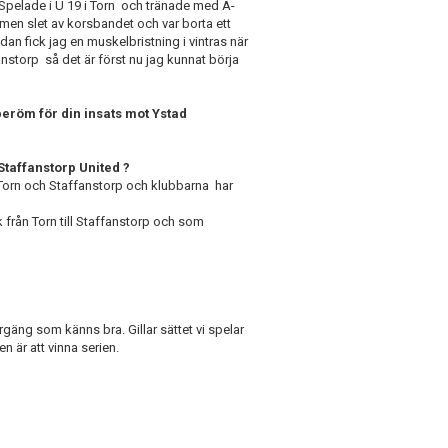
Spelade i U 19 i Torn och tränade med A-
 men slet av korsbandet och var borta ett
edan fick jag en muskelbristning i vintras när
anstorp så det är först nu jag kunnat börja
beröm för din insats mot Ystad
Staffanstorp United ?
orn och Staffanstorp och klubbarna har
rån Torn till Staffanstorp och som
rgäng som känns bra. Gillar sättet vi spelar
n är att vinna serien.