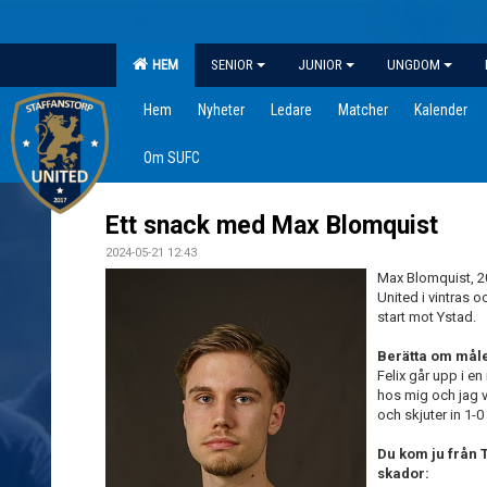
HEM
SENIOR
JUNIOR
UNGDOM
Hem
Nyheter
Ledare
Matcher
Kalender
Om SUFC
Ett snack med Max Blomquist
2024-05-21 12:43
Max Blomquist, 20
United i vintras 
start mot Ystad.
Berätta om mål
Felix går upp i e
hos mig och jag v
och skjuter in 1-0
Du kom ju från 
skador: