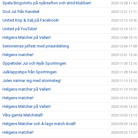
Spela Bingolotto på nyårsafton och stöd klubben!
2023-12-28 11:42
God Jul från Kansliet
2023-12-21 11:11
United Köp & Sälj på Facebook!
2023-12-15 10:36
United på YouTube!
2023-12-14 13:11
Helgens Matcher på Vallen!
2023-12-08 10:10
Seniorernas julfest med prisutdelning
2023-12-04 17:08
Helgens matcher!
2023-12-01 13:50
Öppettider Jul och Nyår Sportringen
2023-11-30 12:16
Julklappstips från Sportringen
2023-11-28 14:44
Julen närmar sig med stormsteg!
2023-11-10 13:15
Helgens matcher på Vallen!
2023-11-10 10:30
Helgens matcher!
2023-10-13 13:43
Helgens Matcher på Vallen!
2023-10-06 14:42
Våra gamla Matchställ!
2023-10-03 13:13
Helgens Matcher och A-lags match ikväll!
2023-09-29 14:43
Helgens matcher!
2023-09-22 13:57