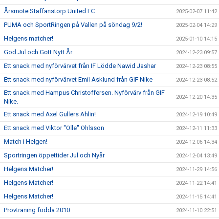
Årsmöte Staffanstorp United FC
2025-02-07 11:42
PUMA och SportRingen på Vallen på söndag 9/2!
2025-02-04 14:29
Helgens matcher!
2025-01-10 14:15
God Jul och Gott Nytt År
2024-12-23 09:57
Ett snack med nyförvärvet från IF Lödde Nawid Jashar
2024-12-23 08:55
Ett snack med nyförvärvet Emil Asklund från GIF Nike
2024-12-23 08:52
Ett snack med Hampus Christoffersen. Nyförvärv från GIF
2024-12-20 14:35
Nike.
Ett snack med Axel Gullers Ahlin!
2024-12-19 10:49
Ett snack med Viktor "Olle" Ohlsson
2024-12-11 11:33
Match i Helgen!
2024-12-06 14:34
Sportringen öppettider Jul och Nyår
2024-12-04 13:49
Helgens Matcher!
2024-11-29 14:56
Helgens Matcher!
2024-11-22 14:41
Helgens Matcher!
2024-11-15 14:41
Provträning födda 2010
2024-11-10 22:51