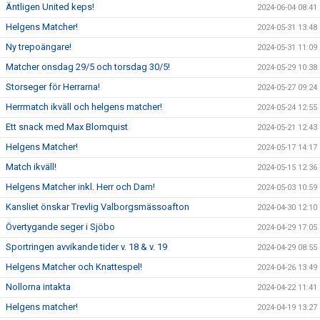
Äntligen United keps!
2024-06-04 08:41
Helgens Matcher!
2024-05-31 13:48
Ny trepoängare!
2024-05-31 11:09
Matcher onsdag 29/5 och torsdag 30/5!
2024-05-29 10:38
Storseger för Herrarna!
2024-05-27 09:24
Herrmatch ikväll och helgens matcher!
2024-05-24 12:55
Ett snack med Max Blomquist
2024-05-21 12:43
Helgens Matcher!
2024-05-17 14:17
Match ikväll!
2024-05-15 12:36
Helgens Matcher inkl. Herr och Dam!
2024-05-03 10:59
Kansliet önskar Trevlig Valborgsmässoafton
2024-04-30 12:10
Övertygande seger i Sjöbo
2024-04-29 17:05
Sportringen avvikande tider v. 18 & v. 19
2024-04-29 08:55
Helgens Matcher och Knattespel!
2024-04-26 13:49
Nollorna intakta
2024-04-22 11:41
Helgens matcher!
2024-04-19 13:27