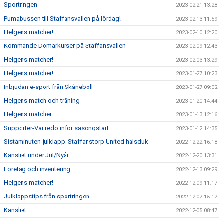
Sportringen
2023-02-21 13:28
Pumabussen till Staffansvallen på lördag!
2023-02-13 11:59
Helgens matcher!
2023-02-10 12:20
Kommande Domarkurser på Staffansvallen
2023-02-09 12:43
Helgens matcher!
2023-02-03 13:29
Helgens matcher!
2023-01-27 10:23
Inbjudan e-sport från Skåneboll
2023-01-27 09:02
Helgens match och träning
2023-01-20 14:44
Helgens matcher
2023-01-13 12:16
Supporter-Var redo inför säsongstart!
2023-01-12 14:35
Sistaminuten-julklapp: Staffanstorp United halsduk
2022-12-22 16:18
Kansliet under Jul/Nyår
2022-12-20 13:31
Företag och inventering
2022-12-13 09:29
Helgens matcher!
2022-12-09 11:17
Julklappstips från sportringen
2022-12-07 15:17
Kansliet
2022-12-05 08:47