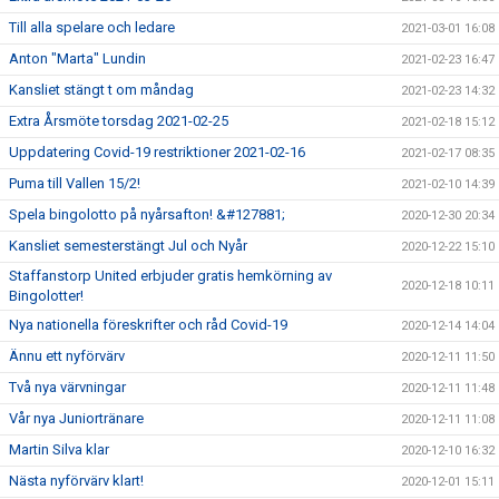
Till alla spelare och ledare
2021-03-01 16:08
Anton "Marta" Lundin
2021-02-23 16:47
Kansliet stängt t om måndag
2021-02-23 14:32
Extra Årsmöte torsdag 2021-02-25
2021-02-18 15:12
Uppdatering Covid-19 restriktioner 2021-02-16
2021-02-17 08:35
Puma till Vallen 15/2!
2021-02-10 14:39
Spela bingolotto på nyårsafton! &#127881;
2020-12-30 20:34
Kansliet semesterstängt Jul och Nyår
2020-12-22 15:10
Staffanstorp United erbjuder gratis hemkörning av
2020-12-18 10:11
Bingolotter!
Nya nationella föreskrifter och råd Covid-19
2020-12-14 14:04
Ännu ett nyförvärv
2020-12-11 11:50
Två nya värvningar
2020-12-11 11:48
Vår nya Juniortränare
2020-12-11 11:08
Martin Silva klar
2020-12-10 16:32
Nästa nyförvärv klart!
2020-12-01 15:11