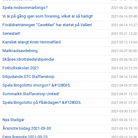
Spela midsommarbingo?
2021-06-22 06:18
Vi är på gång igen som förening, vilket är så härligt!
2021-06-16 09:48
Föräldrarträningen "CaveMan" har startat på Vallen!
2021-06-14 10:27
Seriestart!
2021-05-21 13:20
Kansliet stängt Kristi Himmelfärd
2021-05-12 13:54
Marknadsavdelning
2021-05-07 06:00
Skånes Idrottsledarstipendie
2021-05-06 06:23
Fotbollsskolan 2021
2021-04-23 13:29
Erbjudande STC Staffanstorp
2021-04-16 12:04
Spela Bingolotto imorgon? &#128035;
2021-04-03 07:39
Sommarkit Staffanstorp United!
2021-04-01 15:13
Spela Bingolotto på Påskdagen? &#128035;
2021-04-01 07:41
2021-03-30 12:07
Nya Stadgar
2021-03-26 15:11
Årsmöte tisdag 2021-03-30
2021-03-16 19:10
Extra årsmöte 2021-03-25
2021-03-16 10:36