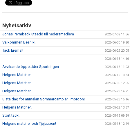
KLÄDPROFIL
Nyhetsarkiv
LEDARINFORMATION
Jonas Permbeck utsedd till hedersmedlem
2026-07-02 11:56
STYRELSE/SEKTIONER
Välkommen Besnik!
2026-06-30 19:20
KONTAKT/KANSLI
Tack Eremal!
2026-06-29 20:05
2026-06-16 14:16
PARTNERS
Avvikande öppettider Sportringen
2026-06-15 11:03
OM SUFC
Helgens Matcher!
2026-06-12 13:34
Helgens Matcher
2026-06-05 12:55
Helgens Matcher!
2026-05-29 14:21
Sista dag för anmälan Sommarcamp är i morgon!
2026-05-28 15:16
Helgens Matcher!
2026-05-22 13:37
Stort tack!
2026-05-19 09:59
Helgens matcher och Tjejcupen!
2026-05-13 12:49