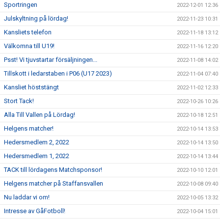
Sportringen
2022-12-01 12:36
Julskyltning på lördag!
2022-11-23 10:31
Kansliets telefon
2022-11-18 13:12
Välkomna till U19!
2022-11-16 12:20
Psst! Vi tjuvstartar försäljningen...
2022-11-08 14:02
Tillskott i ledarstaben i P06 (U17 2023)
2022-11-04 07:40
Kansliet höststängt
2022-11-02 12:33
Stort Tack!
2022-10-26 10:26
Alla Till Vallen på Lördag!
2022-10-18 12:51
Helgens matcher!
2022-10-14 13:53
Hedersmedlem 2, 2022
2022-10-14 13:50
Hedersmedlem 1, 2022
2022-10-14 13:44
TACK till lördagens Matchsponsor!
2022-10-10 12:01
Helgens matcher på Staffansvallen
2022-10-08 09:40
Nu laddar vi om!
2022-10-05 13:32
Intresse av GåFotboll!
2022-10-04 15:01