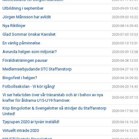
Utbildning i september
2020-09-09 13:42
Jörgen Månsson har avlidit
2020-09-03 10:22
Nya Riktlinjer
2020-08-14 09:43
Glad Sommar önskar Kansliet
2020-07-03 10:53
En vänlig påminnelse
2020-05-13 13:31
Avrunda helgen som miljonär?
2020-05-09 12:58
Föräldraträningen pausar
2020-04-28 12:03
Medlemserbjudande STC Staffanstorp
2020-04-27 16:13
Bingofest i helgen?
2020-04-24 09:32
Fotbollsskolan - Vi kör igång!
2020-04-20 14:45
Vi ser hela tiden över vår tränarstab och är i behov av nya
2020-04-20 07:13
krafter för åldrarna U15-U19 framöver.
Köp Bingolotter & Sverigelotter så stödjer du Staffanstorp
2020-04-17 06:15
United!
Tjejcupen 2020 är tyvärr inställd!
2020-04-16 16:24
Virtuellt inträde 2020
2020-04-16 12:01