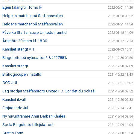
Egen talang till Torns IF
2022-02-01 14:26
Helgens matcher på Staffansvallen
2022-01-28 09:22
Helgens matcher på Staffansvallen
2022-01-21 14:34
Påverka Staffanstorp Uniteds framtid
2022-01-18 14:09
Årsmöte 29 mars kl. 18.30
2022-01-17 17:13
Kansliet stängt v. 1
2022-01-03 15:31
Bingolotto på nyårsafton? &#127881;
2021-12-30 09:56
Kansliet stängt
2021-12-28 07:09
Bråhögscupen inställd
2021-12-22 11:43
GOD JUL
2021-12-21 16:07
Jag stödjer Staffanstorp United FC. Gör det du också!
2021-12-20 09:52
Kansliet ikväll
2021-12-20 09:33
Erbjudande Jul
2021-12-14 12:41
Ny huvudtränare Amir Darban Khales
2021-12-14 09:54
Spela Bingolotto Lillejulafton!
2021-12-09 14:04
Grattis Torn!
2021-12-08 10:34