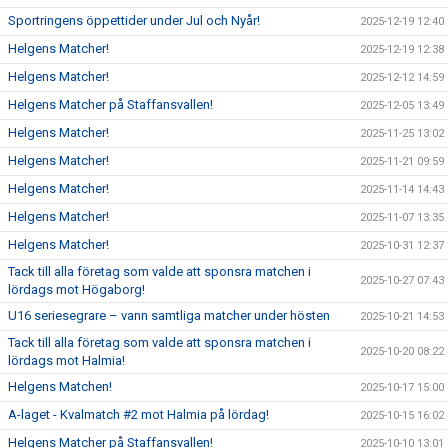
Sportringens öppettider under Jul och Nyår!
2025-12-19 12:40
Helgens Matcher!
2025-12-19 12:38
Helgens Matcher!
2025-12-12 14:59
Helgens Matcher på Staffansvallen!
2025-12-05 13:49
Helgens Matcher!
2025-11-25 13:02
Helgens Matcher!
2025-11-21 09:59
Helgens Matcher!
2025-11-14 14:43
Helgens Matcher!
2025-11-07 13:35
Helgens Matcher!
2025-10-31 12:37
Tack till alla företag som valde att sponsra matchen i
2025-10-27 07:43
lördags mot Högaborg!
U16 seriesegrare – vann samtliga matcher under hösten
2025-10-21 14:53
Tack till alla företag som valde att sponsra matchen i
2025-10-20 08:22
lördags mot Halmia!
Helgens Matchen!
2025-10-17 15:00
A-laget - Kvalmatch #2 mot Halmia på lördag!
2025-10-15 16:02
Helgens Matcher på Staffansvallen!
2025-10-10 13:01