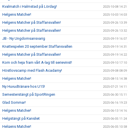
Kvalmatch i Halmstad på Lördag!
2025-10-08 14:21
Helgens Matcher!
2025-10-03 14:03
Helgens Matcher på Staffansvallen!
2025-09-26 13:39
Helgens Matcher på Staffansvallen!
2025-09-26 13:32
JB - Ny Ungdomsansvarig
2025-09-19 16:07
Knattespelen 20 september Staffansvallen
2025-09-19 14:31
Helgens Matcher på Staffansvallen!
2025-09-19 14:22
Kom och heja fram vårt A-lag till serievinst!
2025-09-10 17:10
Höstlovscamp med Flash Acadamy!
2025-09-08 08:09
Helgens Matcher!
2025-08-15 14:38
Ny Huvudtränare hos U15!
2025-07-21 14:11
Semesterstängt på SportRingen
2025-06-30 15:11
Glad Sommar!
2025-06-16 19:23
Helgens Matcher!
2025-06-13 14:16
Helgstängt på Kansliet
2025-06-05 11:24
Helgens Matcher!
2025-06-05 10:58