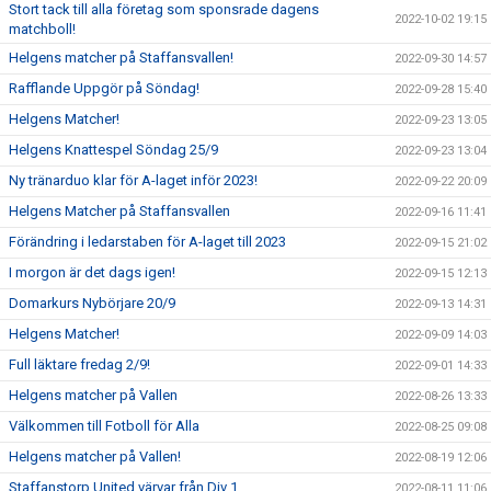
Stort tack till alla företag som sponsrade dagens
2022-10-02 19:15
matchboll!
Helgens matcher på Staffansvallen!
2022-09-30 14:57
Rafflande Uppgör på Söndag!
2022-09-28 15:40
Helgens Matcher!
2022-09-23 13:05
Helgens Knattespel Söndag 25/9
2022-09-23 13:04
Ny tränarduo klar för A-laget inför 2023!
2022-09-22 20:09
Helgens Matcher på Staffansvallen
2022-09-16 11:41
Förändring i ledarstaben för A-laget till 2023
2022-09-15 21:02
I morgon är det dags igen!
2022-09-15 12:13
Domarkurs Nybörjare 20/9
2022-09-13 14:31
Helgens Matcher!
2022-09-09 14:03
Full läktare fredag 2/9!
2022-09-01 14:33
Helgens matcher på Vallen
2022-08-26 13:33
Välkommen till Fotboll för Alla
2022-08-25 09:08
Helgens matcher på Vallen!
2022-08-19 12:06
Staffanstorp United värvar från Div 1
2022-08-11 11:06