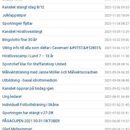
Kansliet stängt idag 8/12
2021-12-06 09:53
Julklappstips!
2021-11-20 18:04
Sportringen flyttar
2021-11-18 08:27
Kansliet Höstlovsstängt
2021-10-29 12:29
Bingolotto firar 30 år!
2021-10-22 09:06
Viktig info till alla som deltar i Caveman! &#9757;&#128515;
2021-10-06 15:57
Höstlovscamp i Lund 7 – 13 år
2021-10-01 11:28
Sportchef klar för Staffanstorp United
2021-09-28 08:16
Målvaktsträning med Janne Möller och Målvaktscoachen
2021-09-24 06:33
Utbildning - basal idrottsmedicin
2021-09-08 08:48
Kansliet öppnar på tisdag igen
2021-09-02 16:02
Ung ledare!
2021-08-31 06:48
Individuell Fotbollsträning i Skåne
2021-07-02 21:40
Sportringen har stängt v 27-28!
2021-07-02 05:41
PÅGACUPEN 2021 30-31 OKTOBER
2021-06-30 19:27
Glad Midsommar!
2021-06-24 11:42