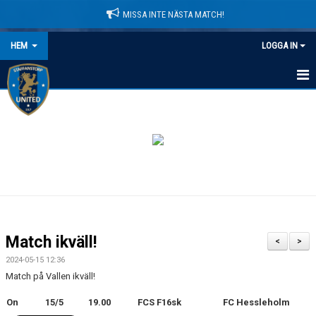
MISSA INTE NÄSTA MATCH!
HEM
LOGGA IN
HEM
NYHETER
LEDARE
MATCHER
KALENDER
Match ikväll!
<
>
DOMARINFORMATION
2024-05-15 12:36
Match på Vallen ikväll!
MEDLEMSAVGIFTER
On
15/5
19.00
FCS F16sk
FC Hessleholm
DOKUMENT