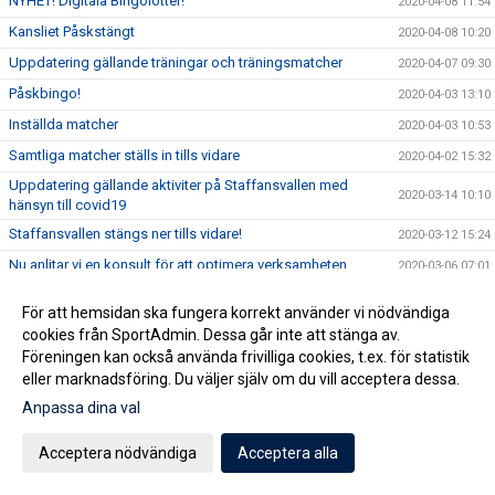
NYHET! Digitala Bingolotter!
2020-04-08 11:54
Kansliet Påskstängt
2020-04-08 10:20
Uppdatering gällande träningar och träningsmatcher
2020-04-07 09:30
Påskbingo!
2020-04-03 13:10
Inställda matcher
2020-04-03 10:53
Samtliga matcher ställs in tills vidare
2020-04-02 15:32
Uppdatering gällande aktiviter på Staffansvallen med
2020-03-14 10:10
hänsyn till covid19
Staffansvallen stängs ner tills vidare!
2020-03-12 15:24
Nu anlitar vi en konsult för att optimera verksamheten
2020-03-06 07:01
Vårens domarkurser
2020-02-19 11:37
För att hemsidan ska fungera korrekt använder vi nödvändiga
Årsmöte onsdag 11 mars!
2020-02-11 09:34
cookies från SportAdmin. Dessa går inte att stänga av.
Föreningen kan också använda frivilliga cookies, t.ex. för statistik
Puma kommer till Vallen
2020-02-10 17:04
eller marknadsföring. Du väljer själv om du vill acceptera dessa.
TJEJCUPEN 2020
2020-01-21 14:08
Anpassa dina val
Kansliet Julstängt
2019-12-20 14:37
Extra årsmöte 24/11!
Acceptera nödvändiga
Acceptera alla
2019-11-19 10:17
Extra Årsmöte söndag 24/11!
2019-11-18 09:44