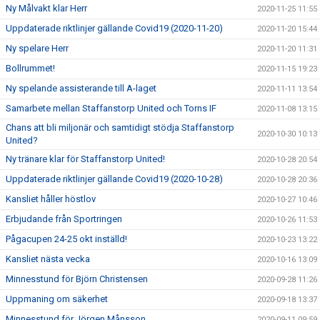
Ny Målvakt klar Herr
2020-11-25 11:55
Uppdaterade riktlinjer gällande Covid19 (2020-11-20)
2020-11-20 15:44
Ny spelare Herr
2020-11-20 11:31
Bollrummet!
2020-11-15 19:23
Ny spelande assisterande till A-laget
2020-11-11 13:54
Samarbete mellan Staffanstorp United och Torns IF
2020-11-08 13:15
Chans att bli miljonär och samtidigt stödja Staffanstorp
2020-10-30 10:13
United?
Ny tränare klar för Staffanstorp United!
2020-10-28 20:54
Uppdaterade riktlinjer gällande Covid19 (2020-10-28)
2020-10-28 20:36
Kansliet håller höstlov
2020-10-27 10:46
Erbjudande från Sportringen
2020-10-26 11:53
Pågacupen 24-25 okt inställd!
2020-10-23 13:22
Kansliet nästa vecka
2020-10-16 13:09
Minnesstund för Björn Christensen
2020-09-28 11:26
Uppmaning om säkerhet
2020-09-18 13:37
Minnesstund för Jörgen Månsson
2020-09-11 09:59