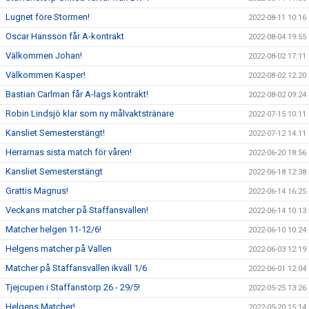
Lugnet före Stormen!
2022-08-11 10:16
Oscar Hansson får A-kontrakt
2022-08-04 19:55
Välkommen Johan!
2022-08-02 17:11
Välkommen Kasper!
2022-08-02 12:20
Bastian Carlman får A-lags kontrakt!
2022-08-02 09:24
Robin Lindsjö klar som ny målvaktstränare
2022-07-15 10:11
Kansliet Semesterstängt!
2022-07-12 14:11
Herrarnas sista match för våren!
2022-06-20 18:56
Kansliet Semesterstängt
2022-06-18 12:38
Grattis Magnus!
2022-06-14 16:25
Veckans matcher på Staffansvallen!
2022-06-14 10:13
Matcher helgen 11-12/6!
2022-06-10 10:24
Helgens matcher på Vallen
2022-06-03 12:19
Matcher på Staffansvallen ikväll 1/6
2022-06-01 12:04
Tjejcupen i Staffanstorp 26 - 29/5!
2022-05-25 13:26
Helgens Matcher!
2022-05-20 15:14