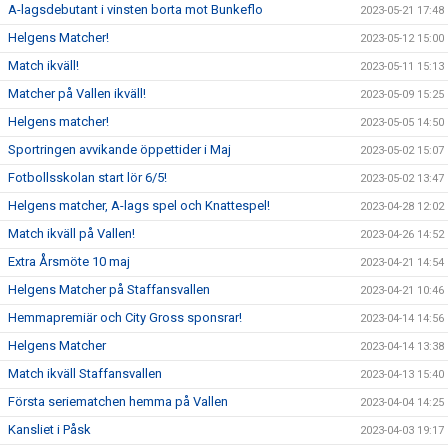
A-lagsdebutant i vinsten borta mot Bunkeflo
2023-05-21 17:48
Helgens Matcher!
2023-05-12 15:00
Match ikväll!
2023-05-11 15:13
Matcher på Vallen ikväll!
2023-05-09 15:25
Helgens matcher!
2023-05-05 14:50
Sportringen avvikande öppettider i Maj
2023-05-02 15:07
Fotbollsskolan start lör 6/5!
2023-05-02 13:47
Helgens matcher, A-lags spel och Knattespel!
2023-04-28 12:02
Match ikväll på Vallen!
2023-04-26 14:52
Extra Årsmöte 10 maj
2023-04-21 14:54
Helgens Matcher på Staffansvallen
2023-04-21 10:46
Hemmapremiär och City Gross sponsrar!
2023-04-14 14:56
Helgens Matcher
2023-04-14 13:38
Match ikväll Staffansvallen
2023-04-13 15:40
Första seriematchen hemma på Vallen
2023-04-04 14:25
Kansliet i Påsk
2023-04-03 19:17